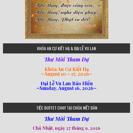
75
KHÓA AN CƯ KIẾT HẠ & ĐẠI LỄ VU LAN
Thư Mời Tham Dự
Khóa An Cư Kiết Hạ
~
August 10 – 17, 2026
~
Đại Lễ Vu Lan Báo Hiếu
~Sunday, August 16, 2026~
loi-phat-day
loipha10
loipha15
loipha13
loipha2
loipha5
loipha7
loipha8
loipha9
loipha4
loipha1
182
641
101
80
78
77
82
92
93
95
98
94
TIỆC BUFFET CHAY TẠI CHÙA NIẾT BÀN
Thư Mời Tham Dự
Chủ Nhật, ngày 27 tháng 9, 2026