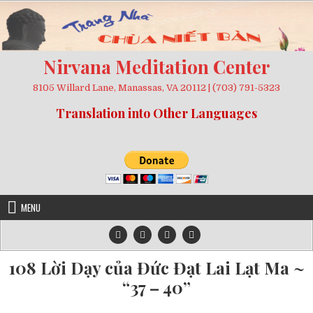
Skip
to
content
Nirvana Meditation Center
8105 Willard Lane, Manassas, VA 20112 | (703) 791-5323
Translation into Other Languages
MENU
108 Lời Dạy của Đức Đạt Lai Lạt Ma ~
“37 – 40”