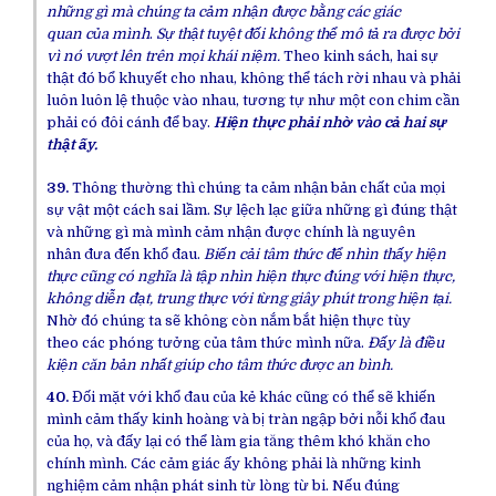
những gì mà
chúng ta
cảm nhận được bằng các
giác
quan
của mình
.
Sự thật
tuyệt đối
không thể
mô tả
ra được bởi
vì nó vượt lên trên mọi khái niệm.
Theo kinh sách, hai
sự
thật
đó
bổ khuyết
cho nhau, không thể tách rời nhau và phải
luôn luôn
lệ thuộc
vào nhau,
tương tự
như một con chim
cần
phải
có đôi cánh để bay.
Hiện thực
phải nhờ vào cả hai
sự
thật
ấy.
39.
Thông thường thì
chúng ta
cảm nhận
bản chất
của mọi
sự vật một cách
sai lầm
. Sự lệch lạc giữa những gì đúng thật
và những gì mà mình cảm nhận được chính là
nguyên
nhân
đưa đến khổ đau.
Biến cải
tâm thức
để nhìn thấy
hiện
thực
cũng có nghĩa là tập nhìn
hiện thực
đúng với
hiện thực
,
không
diễn đạt
,
trung thực
với từng giây phút trong
hiện tại
.
Nhờ đó
chúng ta
sẽ không còn nắm bắt
hiện thực
tùy
theo
các phóng tưởng của
tâm thức
mình nữa.
Đấy là
điều
kiện
căn bản
nhất giúp cho
tâm thức
được
an bình
.
40.
Đối mặt với khổ đau của kẻ khác cũng có thể sẽ khiến
mình
cảm thấy
kinh hoàng
và
bị tràn ngập
bởi nỗi khổ đau
của họ, và đấy lại có thể làm
gia tăng
thêm khó khăn cho
chính mình. Các
cảm giác
ấy không phải là những
kinh
nghiệm
cảm nhận phát sinh từ
lòng từ
bi. Nếu đúng