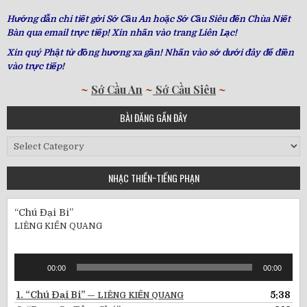
Hướng dẫn chi tiết gởi Sớ Cầu An hoặc Sớ Cầu Siêu đến Chùa Niết
Bàn qua email trực tiếp! Xin nhấn vào trang Liên Lạc!
Xin quý Phật tử đồng hương xa gần! Nhấn vào sớ dưới đây để điền
vào trực tiếp!
~
Sớ Cầu An
~
Sớ Cầu Siêu
~
BÀI ĐĂNG GẦN ĐÂY
Bài
Đăng
Gần
NHẠC THIỀN~TIẾNG PHẠN
Đây
“Chú Đại Bi”
LIÊNG KIẾN QUANG
Audio
00:00
00:00
Player
1.
“Chú Đại Bi”
5:38
— LIÊNG KIẾN QUANG