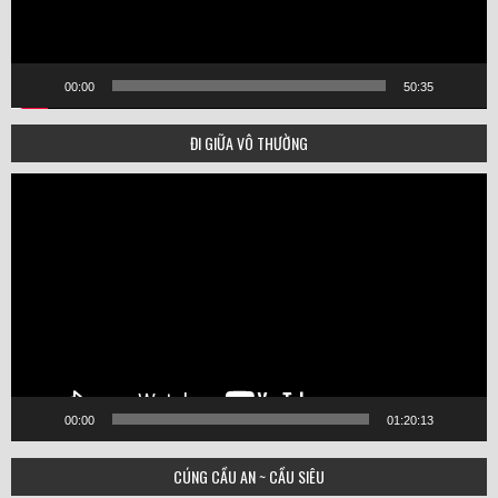
00:00
50:35
ĐI GIỮA VÔ THƯỜNG
Video
Player
00:00
01:20:13
CÚNG CẦU AN ~ CẦU SIÊU