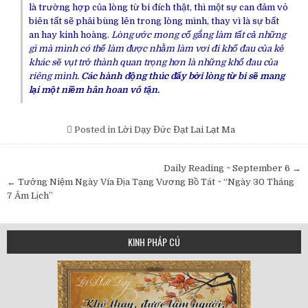
là
trường hợp
của
lòng từ
bi đích thật, thì một sự
can đảm
vô
biên
tất sẽ phải bùng lên trong lòng mình, thay vì là sự
bất
an
hay
kinh hoàng
.
Lòng
ước mong
cố gắng
làm tất cả những
gì mà mình có thể làm được nhằm làm vơi đi khổ đau của kẻ
khác sẽ vụt
trở thành
quan trọng hơn là những khổ đau
của
riêng
mình.
Các hành động
thúc đẩy
bởi
lòng từ
bi sẽ mang
lại một niềm
hân hoan
vô tận
.
Posted in
Lời Dạy Đức Đạt Lai Lạt Ma
Post
Daily Reading ~ September 6 →
navigation
← Tưởng Niệm Ngày Vía Địa Tạng Vương Bồ Tát ~ “Ngày 30 Tháng
7 Âm Lịch”
KINH PHÁP CÚ