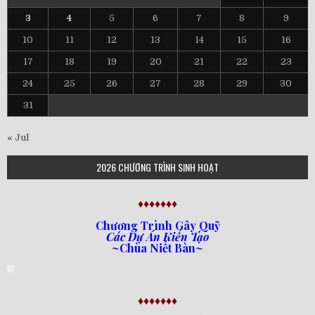
3
4
5
6
7
8
9
10
11
12
13
14
15
16
17
18
19
20
21
22
23
24
25
26
27
28
29
30
31
« Jul
2026 CHƯƠNG TRÌNH SINH HOẠT
♦♦♦♦♦♦♦
Chương Trình Gây Quỹ
Các Dự Án Kiến Tạo
~Chùa Niết Bàn~
♦♦♦♦♦♦♦