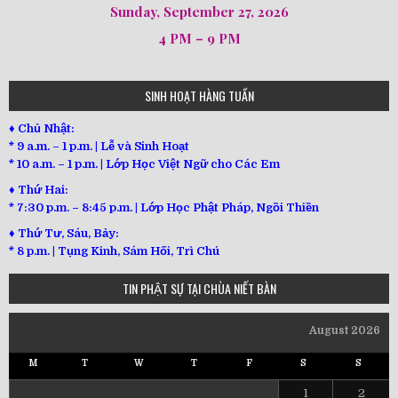
Sunday, September 27, 2026
4 PM – 9 PM
SINH HOẠT HÀNG TUẦN
♦ Chủ Nhật:
* 9 a.m. – 1 p.m. | Lễ và Sinh Hoạt
* 10 a.m. – 1 p.m. | Lớp Học Việt Ngữ cho Các Em
♦ Thứ Hai:
* 7:30 p.m. – 8:45 p.m. | Lớp Học Phật Pháp, Ngồi Thiền
♦ Thứ Tư, Sáu, Bảy:
*
8 p.m. | Tụng Kinh, Sám Hối, Trì Chú
TIN PHẬT SỰ TẠI CHÙA NIẾT BÀN
August 2026
M
T
W
T
F
S
S
1
2