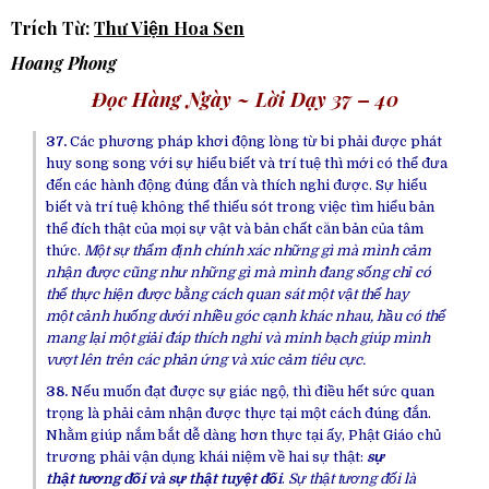
Trích Từ:
Thư Viện Hoa Sen
Hoang Phong
Đọc Hàng Ngày ~ Lời Dạy 37 – 40
37.
Các
phương pháp
khơi
động lòng từ
bi phải được phát
huy song song với sự
hiểu biết
và
trí tuệ
thì mới có thể đưa
đến các hành động
đúng đắn
và
thích nghi
được. Sự
hiểu
biết
và
trí tuệ
không thể
thiếu sót
trong việc
tìm hiểu
bản
thể
đích thật của mọi sự vật và
bản chất
căn bản
của
tâm
thức
.
Một sự
thẩm định
chính xác
những gì mà mình cảm
nhận được cũng như những gì mà mình đang sống chỉ có
thể
thực hiện
được bằng cách
quan sát
một vật thể hay
một
cảnh huống
dưới nhiều góc cạnh khác nhau, hầu có thể
mang lại một
giải đáp
thích nghi
và
minh bạch
giúp mình
vượt lên trên các
phản ứng
và xúc cảm
tiêu cực
.
38.
Nếu muốn
đạt được
sự
giác ngộ
, thì điều
hết sức
quan
trọng là phải cảm nhận được
thực tại
một cách
đúng đắn
.
Nhằm giúp nắm bắt dễ dàng hơn
thực tại
ấy,
Phật Giáo
chủ
trương phải vận dụng khái niệm về hai
sự thật
:
sự
thật
tương đối
và
sự thật
tuyệt đối
.
Sự thật
tương đối
là