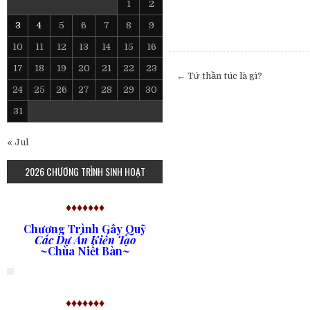
1
2
3
4
5
6
7
8
9
10
11
12
13
14
15
16
17
18
19
20
21
22
23
Post
← Tứ thần túc là gì?
navigation
24
25
26
27
28
29
30
31
« Jul
2026 CHƯƠNG TRÌNH SINH HOẠT
♦♦♦♦♦♦♦
Chương Trình Gây Quỹ
Các Dự Án Kiến Tạo
~Chùa Niết Bàn~
♦♦♦♦♦♦♦