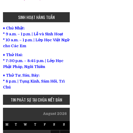
SINH HOẠT HÀNG TUẦN
♦ Chủ Nhật:
* 9 a.m. – 1 p.m. | Lễ và Sinh Hoạt
* 10 a.m. – 1 p.m. | Lớp Học Việt Ngữ
cho Các Em
♦ Thứ Hai:
* 7:30 p.m. – 8:45 p.m. | Lớp Học
Phật Pháp, Ngồi Thiền
♦ Thứ Tư, Sáu, Bảy:
*
8 p.m. | Tụng Kinh, Sám Hối, Trì
Chú
TIN PHẬT SỰ TẠI CHÙA NIẾT BÀN
August 2026
M
T
W
T
F
S
S