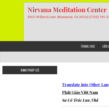
Skip
Nirvana Meditation Center
to
content
8105 Willard Lane, Manassas, VA 20112 | (703) 791-
TRANG CHỦ
LIÊN 
KINH PHÁP CÚ
Translate into Other La
Phật Giáo Việt Nam
Sư Cô Trúc Lan Nhã