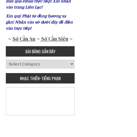
Bàn qua email trực tiếp! Xin nhấn
vào trang Liên Lạc!
Xin quý Phật tử đồng hương xa
gần! Nhấn vào sớ dưới đây để điền
vào trực tiếp!
~
Sớ Cầu An
~
Sớ Cầu Siêu
~
BÀI ĐĂNG GẦN ĐÂY
Bài
Đăng
Gần
NHẠC THIỀN~TIẾNG PHẠN
Đây