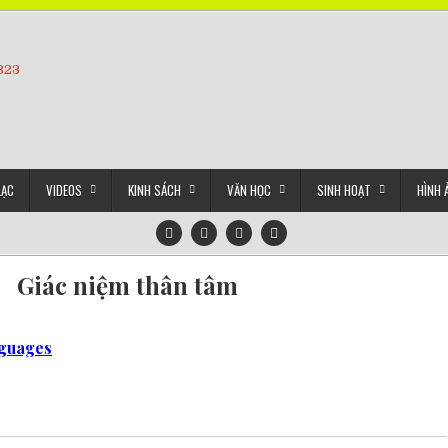
5323
LẠC
VIDEOS
KINH SÁCH
VĂN HỌC
SINH HOẠT
HÌNH 
Giác niệm thân tâm
nguages