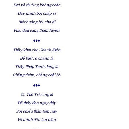
Đời vô thường không chắc
Dạy mình bớt chấp si
Biết buông bỏ, cho đi
Phải đâu càng tham luyến
♦♦♦
Thầy khai cho Chánh Kiến
Để biết rõ chánh tà
Thấy Pháp Tánh đang là
Chẳng thêm, chẳng chối bỏ
♦♦♦
Có Tuệ Tri sáng tỏ
Để thấy đạo ngay đây
Soi chiếu thân tâm này
Vô minh dần tan biến