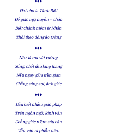
♦♦♦
Đời cho ta Tánh Biết
Để giác ngộ huyễn – chân
Biết chánh niệm từ Nhân
Thôi theo dòng ảo tưởng
♦♦♦
Như là ma vất vưởng
Sống, chết đều lang thang
Nếu ngay giữa trần gian
Chẳng sáng soi, tỉnh giác
♦♦♦
Dẫu biết nhiều giáo pháp
Trên ngôn ngữ, kinh văn
Chẳng giác niệm sáu căn
Vẫn vào ra phiễn não.