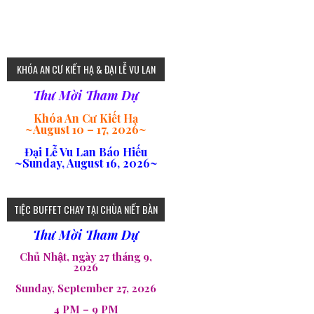
KHÓA AN CƯ KIẾT HẠ & ĐẠI LỄ VU LAN
Thư Mời Tham Dự
Khóa An Cư Kiết Hạ
~
August 10 – 17, 2026
~
Đại Lễ Vu Lan Báo Hiếu
~Sunday, August 16, 2026~
TIỆC BUFFET CHAY TẠI CHÙA NIẾT BÀN
Thư Mời Tham Dự
Chủ Nhật, ngày 27 tháng 9,
2026
Sunday, September 27, 2026
4 PM – 9 PM