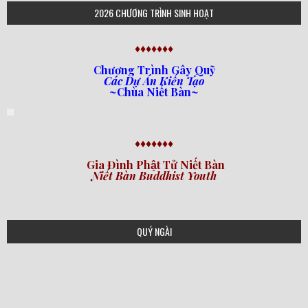
2026 CHƯƠNG TRÌNH SINH HOẠT
♦♦♦♦♦♦♦
Chương Trình Gây Quỹ
Các Dự Án Kiến Tạo
~Chùa Niết Bàn~
♦♦♦♦♦♦♦
Gia Đình Phật Tử Niết Bàn
Niết Bàn Buddhist Youth
QUÝ NGÀI