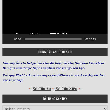
00:00
01:20:13
CÚNG CẦU AN ~ CẦU SIÊU
Hướng dẫn chi tiết gởi Sớ Cầu An hoặc Sớ Cầu Siêu đến Chùa Niết
Bàn qua email trực tiếp! Xin nhấn vào trang Liên Lạc!
Xin quý Phật tử đồng hương xa gần! Nhấn vào sớ dưới đây để điền
vào trực tiếp!
~
Sớ Cầu An
~
Sớ Cầu Siêu
~
BÀI ĐĂNG GẦN ĐÂY
Bài