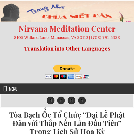
Skip
to
content
Nirvana Meditation Center
8105 Willard Lane, Manassas, VA 20112 | (703) 791-5323
Translation into Other Languages
MENU
Tòa Bạch Ố́c Tổ Chức “Đại Lễ Phật
Đản với Thắp Nến Lần Đầu Tiên”
Trong Lịch Sử Hoa Kỳ