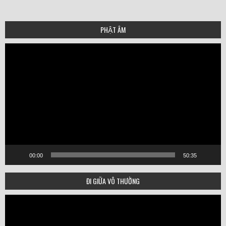
PHẬT ÂM
Video
Player
00:00
50:35
ĐI GIỮA VÔ THƯỜNG
Video
Player