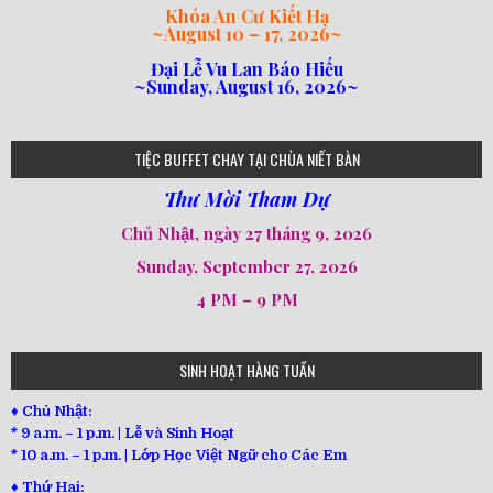
Khóa An Cư Kiết Hạ
~
August 10 – 17, 2026
~
Đại Lễ Vu Lan Báo Hiếu
~Sunday, August 16, 2026~
loi-phat-day
loipha10
loipha15
loipha13
loipha2
loipha5
loipha7
loipha8
loipha9
loipha4
loipha1
182
641
101
80
78
77
82
92
93
95
98
94
TIỆC BUFFET CHAY TẠI CHÙA NIẾT BÀN
Thư Mời Tham Dự
Chủ Nhật, ngày 27 tháng 9, 2026
Sunday, September 27, 2026
4 PM – 9 PM
SINH HOẠT HÀNG TUẦN
♦ Chủ Nhật:
* 9 a.m. – 1 p.m. | Lễ và Sinh Hoạt
* 10 a.m. – 1 p.m. | Lớp Học Việt Ngữ cho Các Em
♦ Thứ Hai: