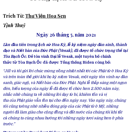
Trích Từ:
Thư Viện Hoa Sen
Tịnh Thuỷ
Ngày 26 tháng 5, năm 2021
Lần đầu tiên
trong lịch sử
Hoa Kỳ,
lễ kỷ niệm
ngày đản sinh,
thành
đạo
và
Niết bàn
của
Đức Phật
(Vesak), đã được tổ chức
trọng thể
tại
Tòa Bạch Ốc.
Để tôn vinh
Đại lễ
Vesak, một
tuyên bố
chính
thức
từ Tòa Bạch Ốc đã được Tổng thống Biden
công bố
:
“Jill và tôi gửi lời
chúc mừng
nồng nhiệt nhất tới các
Phật tử
ở Hoa Kỳ
và trên toàn
thế giới
khi họ kỷ niệm Vesak, một ngày tôn vinh sự đản
sanh,
giác ngộ
, và
Niết bàn
của
Đức Phật
.
Nghi lễ
thắp sáng một
ngọn
đèn
,
biểu tượng
của ngày lễ đã được tổ chức hơn 2.500 năm này,
nhắc nhở
chúng ta
về những lời dạy
từ bi
, khiêm tốn và
vị
tha
của
Phật giáo
vẫn
tồn tại
cho đến
ngày nay. Vào
ngày này,
chúng
tôi
cũng tưởng nhớ nhiều đóng góp của các
Phật tử
ở Mỹ, những
người đã làm giàu cho
cộng đồng
và đất nước của
chúng tôi
khi tất
cả
chúng ta
cùng nhau hướng tới những ngày tươi sáng hơn ở phía
trước.”