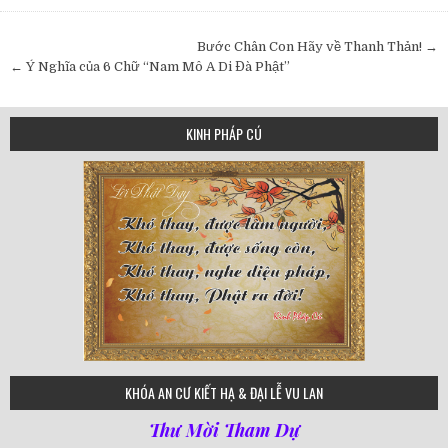
Post
Bước Chân Con Hãy về Thanh Thản! →
navigation
← Ý Nghĩa của 6 Chữ “Nam Mô A Di Đà Phật”
KINH PHÁP CÚ
75
KHÓA AN CƯ KIẾT HẠ & ĐẠI LỄ VU LAN
Thư Mời Tham Dự