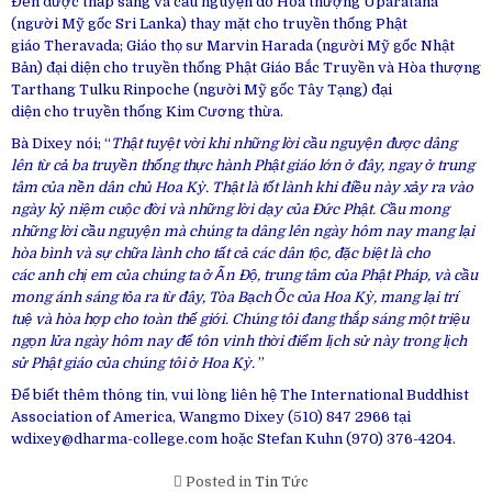
Đèn được thắp sáng và
cầu nguyện
do
Hòa thượng
Uparatana
(người Mỹ gốc Sri Lanka) thay mặt cho
truyền thống
Phật
giáo
Theravada;
Giáo thọ sư
Marvin Harada (người Mỹ gốc
Nhật
Bản
)
đại diện
cho
truyền thống
Phật Giáo
Bắc Truyền và
Hòa thượng
Tarthang Tulku Rinpoche (người Mỹ gốc
Tây Tạng
)
đại
diện
cho
truyền thống
Kim Cương thừa
.
Bà Dixey nói; “
Thật
tuyệt vời
khi những lời
cầu nguyện
được dâng
lên từ cả ba
truyền thống
thực hành
Phật giáo
lớn ở đây, ngay ở
trung
tâm
của nền
dân chủ
Hoa Kỳ. Thật là
tốt lành
khi điều này xảy
ra vào
ngày kỷ niệm
cuộc đời
và những lời dạy của
Đức Phật
. Cầu mong
những lời
cầu
nguyện
mà
chúng ta
dâng
lên ngày hôm nay mang lại
hòa bình và sự chữa lành cho tất cả các dân tộc,
đặc biệt
là cho
các
anh chị
em của
chúng ta
ở
Ấn Độ
,
trung tâm
của
Phật Pháp
, và cầu
mong ánh sáng
tỏa ra
từ đây, Tòa Bạch Ốc của Hoa Kỳ, mang lại
trí
tuệ
và
hòa hợp
cho toàn
thế giới
.
Chúng tôi
đang thắp sáng một triệu
ngọn lửa ngày hôm nay để tôn vinh thời điểm
lịch sử
này
trong lịch
sử
Phật
giáo của
chúng tôi
ở Hoa Kỳ.
”
Để biết thêm thông tin,
vui lòng
liên hệ
The International Buddhist
Association of America, Wangmo Dixey (510) 847 2966 tại
wdixey@dharma-college.com hoặc Stefan Kuhn (970) 376-4204.
Posted in
Tin Tức