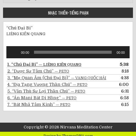
Đăng
Gần
NHẠC THIỀN~TIẾNG PHẠN
Đây
“Chú Đại Bi”
LIÊNG KIẾN QUANG
Audio
00:00
00:00
Player
1.
“Chú Đại Bi”
5:38
— LIÊNG KIẾN QUANG
2.
“Dược Sư Tâm Chú”
8:18
— PETO
3.
“Mẹ Quan Âm (Chú Đại Bi)”
4:38
— VANG QUỐC HẢI
4.
“Địa Tạng Vương Thần Chú”
6:00
— PETO
5.
“Văn Thù Sư Lợi Thần Chú”
6:31
— PETO
6.
“Án Mani Bát Di Hồng”
6:58
— PETO
7.
“Bát Nhã Tâm Kinh”
6:15
— PETO
Copyright © 2026 Nirvana Meditation Center
Design by ThemesDNA.com