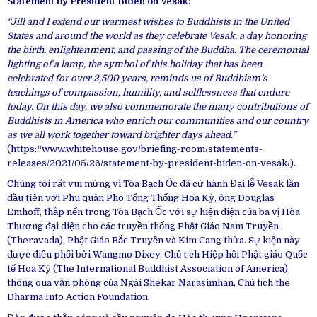
Statement by President Biden on Vesak:
“Jill and I extend our warmest wishes to Buddhists in the United
States and around the world as they celebrate Vesak, a day honoring
the birth, enlightenment,
and passing of the Buddha. The ceremonial
lighting of a lamp, the symbol of this holiday that has been
celebrated for over 2,500 years, reminds us of Buddhism’s
teachings of compassion, humility, and selflessness that endure
today. On this day, we also commemorate the many contributions of
Buddhists in America who enrich our communities and our country
as we all work together toward brighter days ahead.”
(https://www.whitehouse.gov/briefing-room/statements-
releases/2021/05/26/statement-by-president-biden-on-vesak/).
Chúng tôi
rất
vui mừng
vì Tòa Bạch Ốc đã
cử hành
Đại lễ
Vesak lần
đầu tiên với
Phu quân
Phó Tổng Thống Hoa Kỳ, ông Douglas
Emhoff, thắp nến trong Tòa Bạch Ốc với sự
hiện diện
của ba
vị
Hòa
Thượng
đại diện
cho các
truyền thống
Phật Giáo
Nam Truyền
(Theravada),
Phật Giáo
Bắc Truyền và
Kim Cang thừa
.
Sự kiện
này
được điều phối bởi Wangmo Dixey, Chủ tịch
Hiệp hội
Phật giáo
Quốc
tế Hoa Kỳ (The International Buddhist Association of America)
thông qua
văn phòng
của Ngài Shekar Narasimhan, Chủ tịch the
Dharma Into Action Foundation.