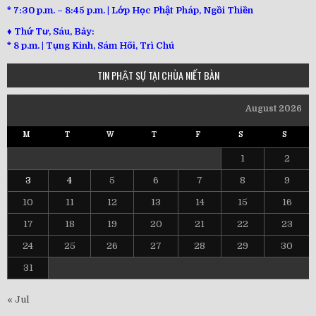
* 7:30 p.m. – 8:45 p.m. | Lớp Học Phật Pháp, Ngồi Thiền
♦ Thứ Tư, Sáu, Bảy:
*
8 p.m. | Tụng Kinh, Sám Hối, Trì Chú
TIN PHẬT SỰ TẠI CHÙA NIẾT BÀN
August 2026
M
T
W
T
F
S
S
1
2
3
4
5
6
7
8
9
10
11
12
13
14
15
16
17
18
19
20
21
22
23
24
25
26
27
28
29
30
31
« Jul