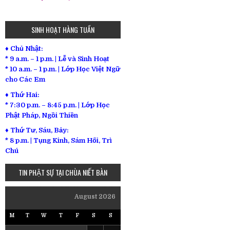
SINH HOẠT HÀNG TUẦN
♦ Chủ Nhật:
* 9 a.m. – 1 p.m. | Lễ và Sinh Hoạt
* 10 a.m. – 1 p.m. | Lớp Học Việt Ngữ
cho Các Em
♦ Thứ Hai:
* 7:30 p.m. – 8:45 p.m. | Lớp Học
Phật Pháp, Ngồi Thiền
♦ Thứ Tư, Sáu, Bảy:
*
8 p.m. | Tụng Kinh, Sám Hối, Trì
Chú
TIN PHẬT SỰ TẠI CHÙA NIẾT BÀN
August 2026
M
T
W
T
F
S
S