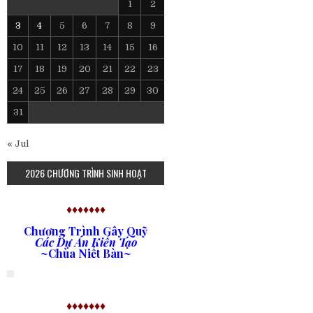
1
2
3
4
5
6
7
8
9
10
11
12
13
14
15
16
17
18
19
20
21
22
23
24
25
26
27
28
29
30
31
« Jul
2026 CHƯƠNG TRÌNH SINH HOẠT
♦♦♦♦♦♦♦
Chương Trình Gây Quỹ
Các Dự Án Kiến Tạo
~Chùa Niết Bàn~
♦♦♦♦♦♦♦