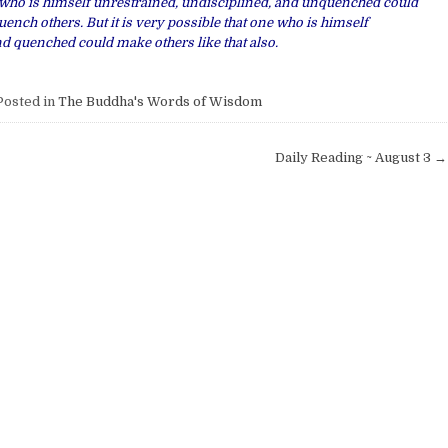
ne who is himself unrestrained, undisciplined, and unquenched could
quench others. But it is very possible that one who is himself
nd quenched could make others like that also.
osted in
The Buddha's Words of Wisdom
Daily Reading ~ August 3 →