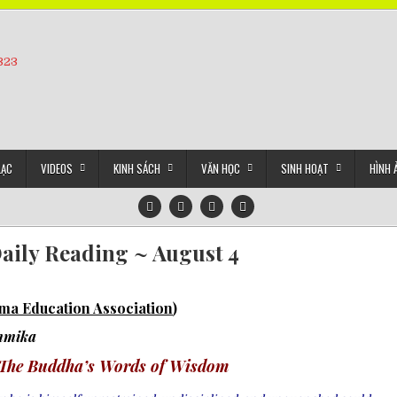
5323
LẠC
VIDEOS
KINH SÁCH
VĂN HỌC
SINH HOẠT
HÌNH 
aily Reading ~ August 4
a Education Association
)
mmika
The Buddha’s Words of Wisdom