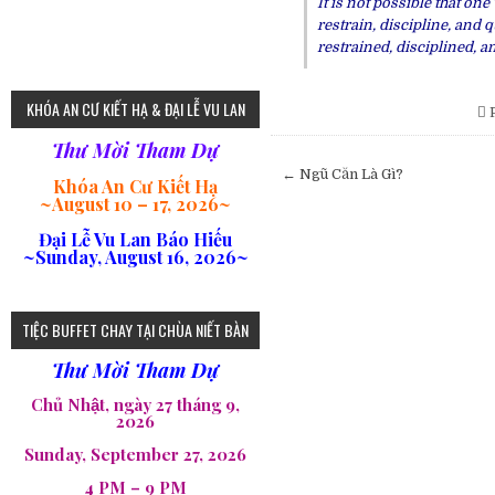
It is not possible that o
restrain, discipline, and 
restrained, disciplined, a
KHÓA AN CƯ KIẾT HẠ & ĐẠI LỄ VU LAN
P
Thư Mời Tham Dự
Post
← Ngũ Căn Là Gì?
Khóa An Cư Kiết Hạ
navigation
~
August 10 – 17, 2026
~
Đại Lễ Vu Lan Báo Hiếu
~Sunday, August 16, 2026~
TIỆC BUFFET CHAY TẠI CHÙA NIẾT BÀN
Thư Mời Tham Dự
Chủ Nhật, ngày 27 tháng 9,
2026
Sunday, September 27, 2026
4 PM – 9 PM