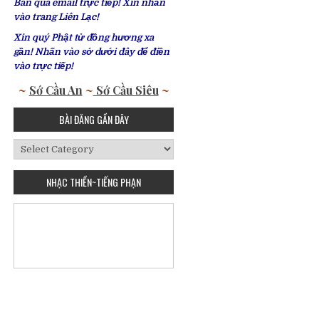
Bàn qua email trực tiếp! Xin nhấn
vào trang Liên Lạc!
Xin quý Phật tử đồng hương xa
gần! Nhấn vào sớ dưới đây để điền
vào trực tiếp!
~
Sớ Cầu An
~
Sớ Cầu Siêu
~
BÀI ĐĂNG GẦN ĐÂY
Bài
Đăng
Gần
NHẠC THIỀN~TIẾNG PHẠN
Đây