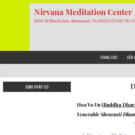
Skip
Nirvana Meditation Center
to
content
8105 Willard Lane, Manassas, VA 20112 | (703) 791-
TRANG CHỦ
LIÊN 
D
KINH PHÁP CÚ
Hoa Vo Uu (
Buddha Dharm
Venerable Shravasti Dha