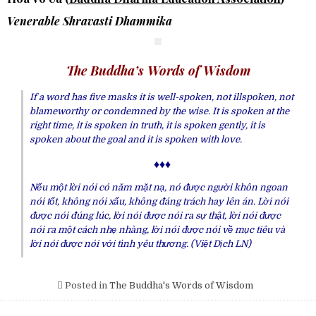
Venerable Shravasti Dhammika
The Buddha’s Words of Wisdom
If a word has five masks it is well-spoken, not illspoken, not
blameworthy or condemned by the wise. It is spoken at the
right time, it is spoken in truth, it is spoken gently, it is
spoken about the goal and it is spoken with love.
♦♦♦
Nếu một lời nói có năm mặt nạ, nó được người khôn ngoan
nói tốt, không nói xấu, không đáng trách hay lên án. Lời nói
được nói đúng lúc, lời nói được nói ra sự thật, lời nói được
nói ra một cách nhẹ nhàng, lời nói được nói về mục tiêu và
lời nói được nói với tình yêu thương.
(Việt Dịch LN)
Posted in
The Buddha's Words of Wisdom