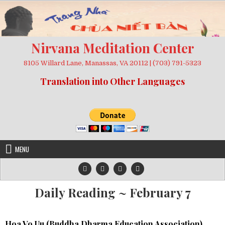
Skip
to
content
Nirvana Meditation Center
8105 Willard Lane, Manassas, VA 20112 | (703) 791-5323
Translation into Other Languages
MENU
Daily Reading ~ February 7
Hoa Vo Uu (
Buddha Dharma Education Association
)