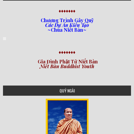
♦♦♦♦♦♦♦
Chương Trình Gây Quỹ
Các Dự Án Kiến Tạo
~Chùa Niết Bàn~
♦♦♦♦♦♦♦
Gia Đình Phật Tử Niết Bàn
Niết Bàn Buddhist Youth
QUÝ NGÀI