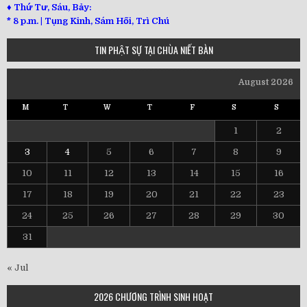
♦ Thứ Tư, Sáu, Bảy:
*
8 p.m. | Tụng Kinh, Sám Hối, Trì Chú
TIN PHẬT SỰ TẠI CHÙA NIẾT BÀN
August 2026
M
T
W
T
F
S
S
1
2
3
4
5
6
7
8
9
10
11
12
13
14
15
16
17
18
19
20
21
22
23
24
25
26
27
28
29
30
31
« Jul
2026 CHƯƠNG TRÌNH SINH HOẠT