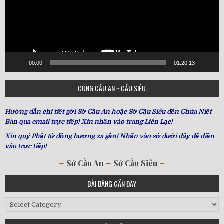
00:00
01:20:13
CÚNG CẦU AN ~ CẦU SIÊU
Hướng dẫn chi tiết gởi Sớ Cầu An hoặc Sớ Cầu Siêu đến Chùa Niết
Bàn qua email trực tiếp! Xin nhấn vào trang Liên Lạc!
Xin quý Phật tử đồng hương xa gần! Nhấn vào sớ dưới đây để điền
vào trực tiếp!
~
Sớ Cầu An
~
Sớ Cầu Siêu
~
BÀI ĐĂNG GẦN ĐÂY
Bài
Đăng
Gần