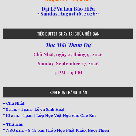
Đại Lễ Vu Lan Báo Hiếu
~Sunday, August 16, 2026~
loi-phat-day
loipha10
loipha15
loipha13
loipha2
loipha5
loipha7
loipha8
loipha9
loipha4
loipha1
182
641
101
80
78
77
82
92
93
95
98
94
TIỆC BUFFET CHAY TẠI CHÙA NIẾT BÀN
Thư Mời Tham Dự
Chủ Nhật, ngày 27 tháng 9, 2026
Sunday, September 27, 2026
4 PM – 9 PM
SINH HOẠT HÀNG TUẦN
♦ Chủ Nhật:
* 9 a.m. – 1 p.m. | Lễ và Sinh Hoạt
* 10 a.m. – 1 p.m. | Lớp Học Việt Ngữ cho Các Em
♦ Thứ Hai:
* 7:30 p.m. – 8:45 p.m. | Lớp Học Phật Pháp, Ngồi Thiền