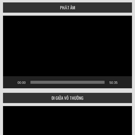
PHẬT ÂM
Video
Player
00:00
50:35
ĐI GIỮA VÔ THƯỜNG
Video
Player