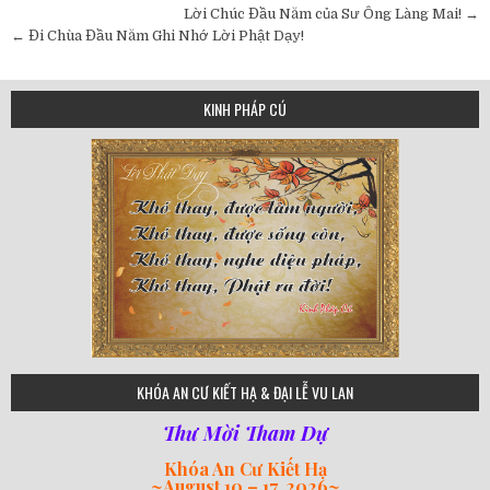
Post
Lời Chúc Đầu Năm của Sư Ông Làng Mai! →
navigation
← Đi Chùa Đầu Năm Ghi Nhớ Lời Phật Dạy!
KINH PHÁP CÚ
75
KHÓA AN CƯ KIẾT HẠ & ĐẠI LỄ VU LAN
Thư Mời Tham Dự
Khóa An Cư Kiết Hạ
~
August 10 – 17, 2026
~