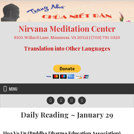
Skip
to
content
Nirvana Meditation Center
8105 Willard Lane, Manassas, VA 20112 | (703) 791-5323
Translation into Other Languages
MENU
Daily Reading ~ January 29
Hoa Vo Uu (
Buddha Dharma Education Association
)