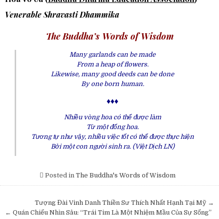
Venerable Shravasti Dhammika
The Buddha’s Words of Wisdom
Many garlands can be made
From a heap of flowers.
Likewise, many good deeds can be done
By one born human.
♦♦♦
Nhiều vòng hoa có thể được làm
Từ một đống hoa.
Tương tự như vậy, nhiều việc tốt có thể được thực hiện
Bởi một con người sinh ra. (
Việt Dịch LN)
Posted in
The Buddha's Words of Wisdom
Post
Tượng Đài Vinh Danh Thiền Sư Thích Nhất Hạnh Tại Mỹ →
navigation
← Quán Chiếu Nhìn Sâu: “Trái Tim Là Một Nhiệm Mầu Của Sự Sống”