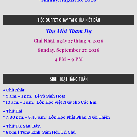
loi-phat-day
loipha10
loipha15
loipha13
loipha2
loipha5
loipha7
loipha8
loipha9
loipha4
loipha1
182
641
101
80
78
77
82
92
93
95
98
94
TIỆC BUFFET CHAY TẠI CHÙA NIẾT BÀN
Thư Mời Tham Dự
Chủ Nhật, ngày 27 tháng 9, 2026
Sunday, September 27, 2026
4 PM – 9 PM
SINH HOẠT HÀNG TUẦN
♦ Chủ Nhật:
* 9 a.m. – 1 p.m. | Lễ và Sinh Hoạt
* 10 a.m. – 1 p.m. | Lớp Học Việt Ngữ cho Các Em
♦ Thứ Hai:
* 7:30 p.m. – 8:45 p.m. | Lớp Học Phật Pháp, Ngồi Thiền
♦ Thứ Tư, Sáu, Bảy:
*
8 p.m. | Tụng Kinh, Sám Hối, Trì Chú