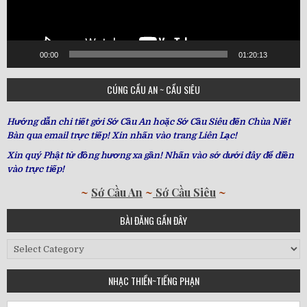
00:00
01:20:13
CÚNG CẦU AN ~ CẦU SIÊU
Hướng dẫn chi tiết gởi Sớ Cầu An hoặc Sớ Cầu Siêu đến Chùa Niết
Bàn qua email trực tiếp! Xin nhấn vào trang Liên Lạc!
Xin quý Phật tử đồng hương xa gần! Nhấn vào sớ dưới đây để điền
vào trực tiếp!
~
Sớ Cầu An
~
Sớ Cầu Siêu
~
BÀI ĐĂNG GẦN ĐÂY
Bài
Đăng
Gần
NHẠC THIỀN~TIẾNG PHẠN
Đây