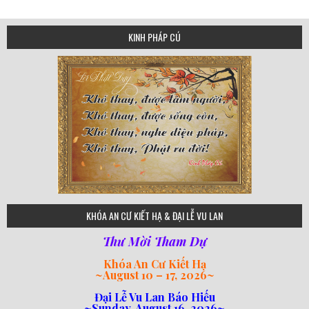
KINH PHÁP CÚ
75
KHÓA AN CƯ KIẾT HẠ & ĐẠI LỄ VU LAN
Thư Mời Tham Dự
Khóa An Cư Kiết Hạ
~
August 10 – 17, 2026
~
Đại Lễ Vu Lan Báo Hiếu
~Sunday, August 16, 2026~