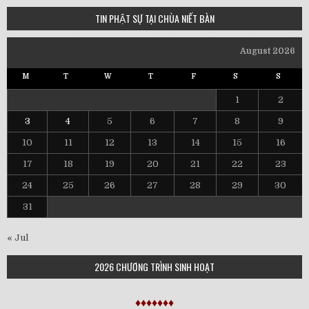
TIN PHẬT SỰ TẠI CHÙA NIẾT BÀN
August 2026
M
T
W
T
F
S
S
1
2
3
4
5
6
7
8
9
10
11
12
13
14
15
16
17
18
19
20
21
22
23
24
25
26
27
28
29
30
31
« Jul
2026 CHƯƠNG TRÌNH SINH HOẠT
♦♦♦♦♦♦♦