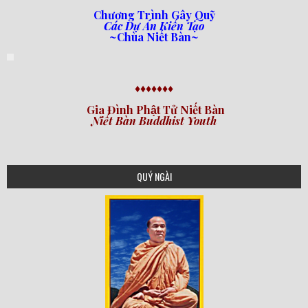
Chương Trình Gây Quỹ
Các Dự Án Kiến Tạo
~Chùa Niết Bàn~
♦♦♦♦♦♦♦
Gia Đình Phật Tử Niết Bàn
Niết Bàn Buddhist Youth
QUÝ NGÀI