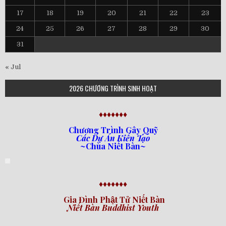
17
18
19
20
21
22
23
24
25
26
27
28
29
30
31
« Jul
2026 CHƯƠNG TRÌNH SINH HOẠT
♦♦♦♦♦♦♦
Chương Trình Gây Quỹ
Các Dự Án Kiến Tạo
~Chùa Niết Bàn~
♦♦♦♦♦♦♦
Gia Đình Phật Tử Niết Bàn
Niết Bàn Buddhist Youth