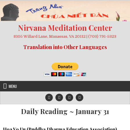
Skip
to
content
Nirvana Meditation Center
8105 Willard Lane, Manassas, VA 20112 | (703) 791-5323
Translation into Other Languages
MENU
Daily Reading ~ January 31
Hoa Vo Uu (
Buddha Dharma Education Association
)