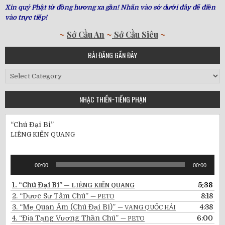
Xin quý Phật tử đồng hương xa gần! Nhấn vào sớ dưới đây để điền
vào trực tiếp!
~
Sớ Cầu An
~
Sớ Cầu Siêu
~
BÀI ĐĂNG GẦN ĐÂY
Bài
Đăng
Gần
NHẠC THIỀN~TIẾNG PHẠN
Đây
“Chú Đại Bi”
LIÊNG KIẾN QUANG
Audio
00:00
00:00
Player
1.
“Chú Đại Bi”
5:38
— LIÊNG KIẾN QUANG
2.
“Dược Sư Tâm Chú”
8:18
— PETO
3.
“Mẹ Quan Âm (Chú Đại Bi)”
4:38
— VANG QUỐC HẢI
4.
“Địa Tạng Vương Thần Chú”
6:00
— PETO