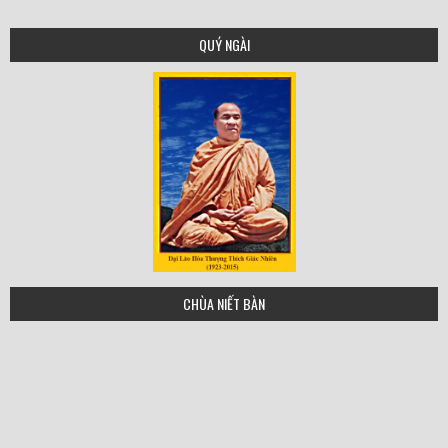
QUÝ NGÀI
tgn
CHÙA NIẾT BÀN