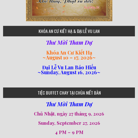
75
KHÓA AN CƯ KIẾT HẠ & ĐẠI LỄ VU LAN
Thư Mời Tham Dự
Khóa An Cư Kiết Hạ
~
August 10 – 17, 2026
~
Đại Lễ Vu Lan Báo Hiếu
~Sunday, August 16, 2026~
loi-phat-day
loipha10
loipha15
loipha13
loipha2
loipha5
loipha7
loipha8
loipha9
loipha4
loipha1
182
641
101
80
78
77
82
92
93
95
98
94
TIỆC BUFFET CHAY TẠI CHÙA NIẾT BÀN
Thư Mời Tham Dự
Chủ Nhật, ngày 27 tháng 9, 2026
Sunday, September 27, 2026
4 PM – 9 PM