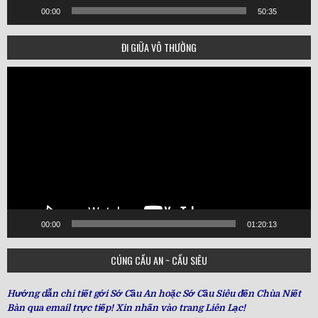
00:00
50:35
ĐI GIỮA VÔ THƯỜNG
Video
Player
00:00
01:20:13
CÚNG CẦU AN ~ CẦU SIÊU
Hướng dẫn chi tiết gởi Sớ Cầu An hoặc Sớ Cầu Siêu đến Chùa Niết
Bàn qua email trực tiếp! Xin nhấn vào trang Liên Lạc!