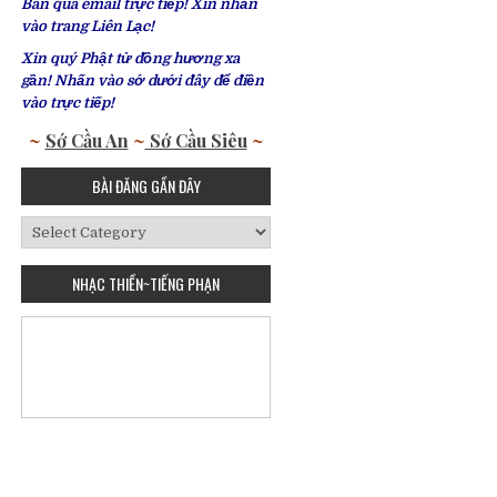
Bàn qua email trực tiếp! Xin nhấn
vào trang Liên Lạc!
Xin quý Phật tử đồng hương xa
gần! Nhấn vào sớ dưới đây để điền
vào trực tiếp!
~
Sớ Cầu An
~
Sớ Cầu Siêu
~
BÀI ĐĂNG GẦN ĐÂY
Bài
Đăng
Gần
NHẠC THIỀN~TIẾNG PHẠN
Đây