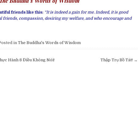
The Buddha’s Words of Wisdom
tiful friends like this:
“It is indeed a gain for me. Indeed, it is good
ful friends, compassion, desiring my welfare, and who encourage and
osted in
The Buddha's Words of Wisdom
hực Hành 8 Điều Không Nói!
Thập Trụ Bồ Tát! →