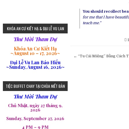
You should recollect beau
for me that I have beauti
75
teach me.”
KHÓA AN CƯ KIẾT HẠ & ĐẠI LỄ VU LAN
Thư Mời Tham Dự
P
Khóa An Cư Kiết Hạ
~
August 10 – 17, 2026
~
Post
← “Tu Cái Miệng” Bằng Cách T
navigation
Đại Lễ Vu Lan Báo Hiếu
~Sunday, August 16, 2026~
loi-phat-day
loipha10
loipha15
loipha13
loipha2
loipha5
loipha7
loipha8
loipha9
loipha4
loipha1
182
641
101
80
78
77
82
92
93
95
98
94
TIỆC BUFFET CHAY TẠI CHÙA NIẾT BÀN
Thư Mời Tham Dự
Chủ Nhật, ngày 27 tháng 9,
2026
Sunday, September 27, 2026
4 PM – 9 PM