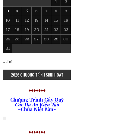
1
2
3
4
5
6
7
8
9
10
11
12
13
14
15
16
17
18
19
20
21
22
23
24
25
26
27
28
29
30
31
« Jul
2026 CHƯƠNG TRÌNH SINH HOẠT
♦♦♦♦♦♦♦
Chương Trình Gây Quỹ
Các Dự Án Kiến Tạo
~Chùa Niết Bàn~
♦♦♦♦♦♦♦