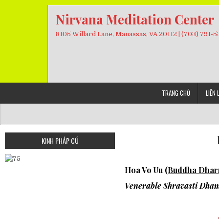
Skip
Nirvana Meditation Center
to
content
8105 Willard Lane, Manassas, VA 20112 | (703) 791-
TRANG CHỦ
LIÊN 
KINH PHÁP CÚ
Hoa Vo Uu (
Buddha Dharm
Venerable Shravasti Dha