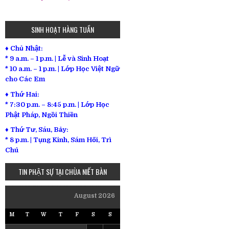
SINH HOẠT HÀNG TUẦN
♦ Chủ Nhật:
* 9 a.m. – 1 p.m. | Lễ và Sinh Hoạt
* 10 a.m. – 1 p.m. | Lớp Học Việt Ngữ
cho Các Em
♦ Thứ Hai:
* 7:30 p.m. – 8:45 p.m. | Lớp Học
Phật Pháp, Ngồi Thiền
♦ Thứ Tư, Sáu, Bảy:
*
8 p.m. | Tụng Kinh, Sám Hối, Trì
Chú
TIN PHẬT SỰ TẠI CHÙA NIẾT BÀN
August 2026
M
T
W
T
F
S
S