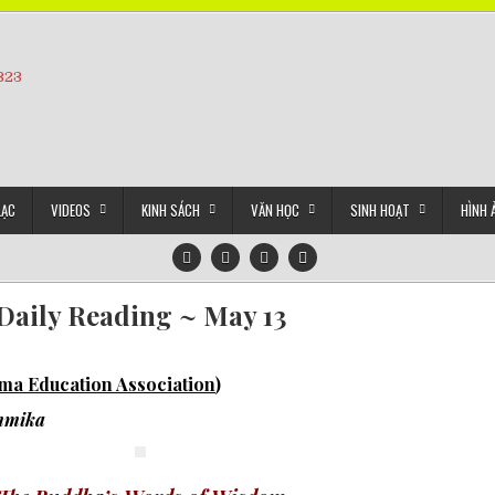
5323
LẠC
VIDEOS
KINH SÁCH
VĂN HỌC
SINH HOẠT
HÌNH 
Daily Reading ~ May 13
a Education Association
)
mmika