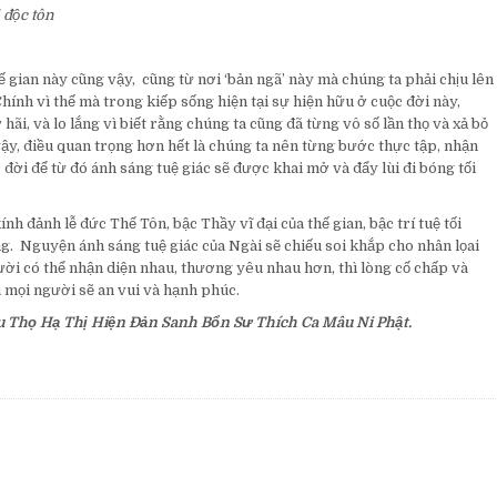
 độc tôn
ế gian này cũng vậy, cũng từ nơi ‘bản ngã’ này mà chúng ta phải chịu lên
hính vì thế mà trong kiếp sống hiện tại sự hiện hữu ở cuộc đời này,
ãi, và lo lắng vì biết rằng chúng ta cũng đã từng vô số lần thọ và xả bỏ
ậy, điều quan trọng hơn hết là chúng ta nên từng bước thực tập, nhận
 đời để từ đó ánh sáng tuệ giác sẽ được khai mở và đẩy lùi đi bóng tối
nh đảnh lễ đức Thế Tôn, bậc Thầy vĩ đại của thế gian, bậc trí tuệ tối
g. Nguyện ánh sáng tuệ giác của Ngài sẽ chiếu soi khắp cho nhân lọai
gười có thể nhận diện nhau, thương yêu nhau hơn, thì lòng cố chấp và
a mọi người sẽ an vui và hạnh phúc.
 Thọ Hạ Thị Hiện Đản Sanh Bổn Sư Thích Ca Mâu Ni Phật.