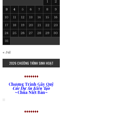
1
2
3
4
5
6
7
8
9
10
11
12
13
14
15
16
17
18
19
20
21
22
23
24
25
26
27
28
29
30
31
« Jul
2026 CHƯƠNG TRÌNH SINH HOẠT
♦♦♦♦♦♦♦
Chương Trình Gây Quỹ
Các Dự Án Kiến Tạo
~Chùa Niết Bàn~
♦♦♦♦♦♦♦