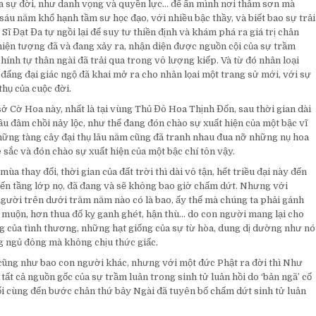
a sự đời, như danh vọng và quyền lực… để ẩn mình nơi thâm sơn mà
sáu năm khổ hạnh tầm sư học đạo, với nhiều bậc thầy, và biết bao sự trải
 Sĩ Đạt Đa tự ngồi lại để suy tư thiền định và khám phá ra giá trị chân
 hiện tượng đã và đang xảy ra, nhận diện được nguồn cội của sự trầm
hính tự thân ngài đã trải qua trong vô lượng kiếp. Và từ đó nhân loại
à đấng đại giác ngộ đã khai mở ra cho nhân lọai một trang sử mới, với sự
hụ của cuộc đời.
 Cờ Hoa này, nhất là tại vùng Thủ Đô Hoa Thịnh Đốn, sau thời gian dài
ầu đâm chồi nảy lộc, như thể đang đón chào sự xuất hiện của một bậc vĩ
những tàng cây đại thụ lâu năm cũng đã tranh nhau đua nỡ những nụ hoa
sắc và đón chào sự xuất hiện của một bậc chí tôn vậy.
mùa thay đổi, thời gian của đất trời thì dài vô tận, hết triều đại này đến
 đến tầng lớp nọ, đã đang và sẽ không bao giờ chấm dứt. Nhưng với
gười trên dưới trăm năm nào có là bao, ấy thế mà chúng ta phải gánh
ền muộn, hơn thua đố kỵ ganh ghét, hận thù… do con người mang lại cho
g của tình thương, những hạt giống của sự từ hòa, dung dị dường như nó
 ngủ đông mà không chịu thức giấc.
a cũng như bao con người khác, nhưng với một đức Phật ra đời thì Như
tất cả nguồn gốc của sự trầm luân trong sinh tử luân hồi do ‘bản ngã’ cố
ối cùng đến bước chân thứ bảy Ngài đã tuyên bố chấm dứt sinh tử luân