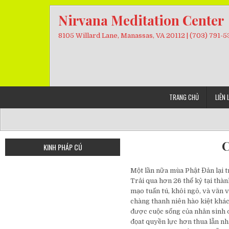
Skip
Nirvana Meditation Center
to
content
8105 Willard Lane, Manassas, VA 20112 | (703) 791-
TRANG CHỦ
LIÊN 
C
KINH PHÁP CÚ
Một lần nữa mùa Phật Đản lại t
Trải qua hơn 26 thế kỷ tại thàn
mạo tuấn tú, khôi ngô, và văn 
chàng thanh niên hào kiệt khác
được cuộc sống của nhân sinh đ
đọat quyền lực hơn thua lẫn nha