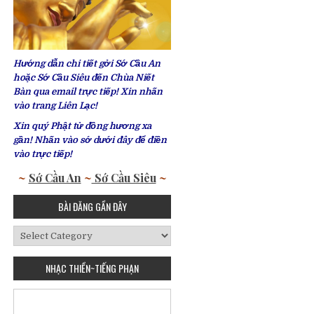
Hướng dẫn chi tiết gởi Sớ Cầu An
hoặc Sớ Cầu Siêu đến Chùa Niết
Bàn qua email trực tiếp! Xin nhấn
vào trang Liên Lạc!
Xin quý Phật tử đồng hương xa
gần! Nhấn vào sớ dưới đây để điền
vào trực tiếp!
~
Sớ Cầu An
~
Sớ Cầu Siêu
~
BÀI ĐĂNG GẦN ĐÂY
Bài
Đăng
Gần
NHẠC THIỀN~TIẾNG PHẠN
Đây