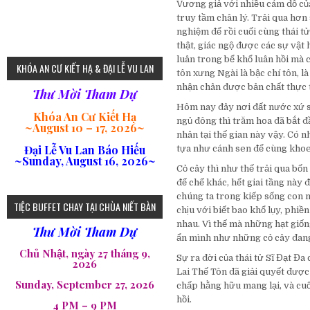
Vương giả với nhiều cám dỗ củ
truy tầm chân lý. Trải qua hơn 
nghiệm để rồi cuối cùng thái tử
thật, giác ngộ được các sự vật
luân trong bể khổ luân hồi mà c
KHÓA AN CƯ KIẾT HẠ & ĐẠI LỄ VU LAN
tôn xưng Ngài là bậc chí tôn, l
nhận chân được bản chất thực t
Thư Mời Tham Dự
Hôm nay đây nơi đất nước xứ sở
Khóa An Cư Kiết Hạ
ngủ đông thì trăm hoa đã bắt đ
~
August 10 – 17, 2026
~
nhân tại thế gian này vậy. Có 
Đại Lễ Vu Lan Báo Hiếu
tựa như cánh sen để cùng khoe 
~Sunday, August 16, 2026~
Cỏ cây thì như thế trải qua bốn 
đế chế khác, hết giai tầng này
chúng ta trong kiếp sống con n
TIỆC BUFFET CHAY TẠI CHÙA NIẾT BÀN
chịu với biết bao khổ lụy, phi
nhau. Vì thế mà những hạt giốn
Thư Mời Tham Dự
ẩn mình như những cỏ cây đang
Chủ Nhật, ngày 27 tháng 9,
Sự ra đời của thái tử Sĩ Đạt Đ
2026
Lai Thế Tôn đã giải quyết được 
Sunday, September 27, 2026
chấp hằng hữu mang lại, và cu
hồi.
4 PM – 9 PM