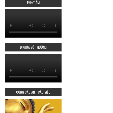
PHẬT ÂM
ĐI GIỮA VÔ THƯỜNG
CÚNG CẦU AN ~ CẦU SIÊU