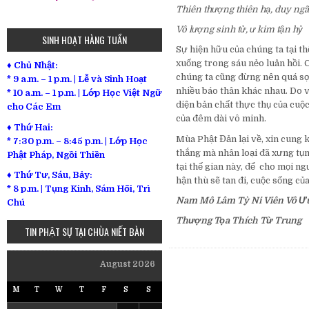
Thiên thượng thiên hạ, duy ngã
Vô lượng sinh tử, ư kim tận hỷ
SINH HOẠT HÀNG TUẦN
Sự hiện hữu của chúng ta tại th
xuống trong sáu nẻo luân hồi. C
♦ Chủ Nhật:
chúng ta cũng đừng nên quá sợ h
* 9 a.m. – 1 p.m. | Lễ và Sinh Hoạt
nhiều báo thân khác nhau. Do v
* 10 a.m. – 1 p.m. | Lớp Học Việt Ngữ
diện bản chất thực thụ của cuộc
cho Các Em
của đêm dài vô minh.
♦ Thứ Hai:
Mùa Phật Đản lại về, xin cung kí
* 7:30 p.m. – 8:45 p.m. | Lớp Học
thắng mà nhân loại đã xưng tụn
Phật Pháp, Ngồi Thiền
tại thế gian này, để cho mọi n
♦ Thứ Tư, Sáu, Bảy:
hận thù sẽ tan đi, cuộc sống củ
*
8 p.m. | Tụng Kinh, Sám Hối, Trì
Nam Mô Lâm Tỳ Ni Viên Vô Ưu
Chú
Thượng Tọa Thích Từ Trung
TIN PHẬT SỰ TẠI CHÙA NIẾT BÀN
August 2026
M
T
W
T
F
S
S