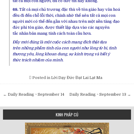
tất cả mọi
con người
, dù có
đức tin
hay không.
68.
Tất cả mọi chủ trương đặc thù về
tôn giáo
hay văn hoá
đều đi đến
chỗ
lỗi thời
, chính nhờ thế nên tất cả mọi
con
người
mới có thể
đến
gần
với nhau
trên một nền tảng
đạo
đức
phi
tôn giáo
, được
thiết lập
dựa vào
các nguyên
tắc
nhân bản
mang
tính cách
toàn cầu hơn.
Đấy mới đúng là một cuộc
cách mạng
đích thật
dựa
trên
những phẩm tính của
con
người
như
lòng từ
bi,
tình
thương
yêu, lòng
khoan dung
, sự
kính trọng
và biết
ý
thức
trách nhiệm
của mình.
Posted in
Lời Dạy Đức Đạt Lai Lạt Ma
Post
← Daily Reading ~ September 14
Daily Reading ~ September 13 →
navigation
KINH PHÁP CÚ