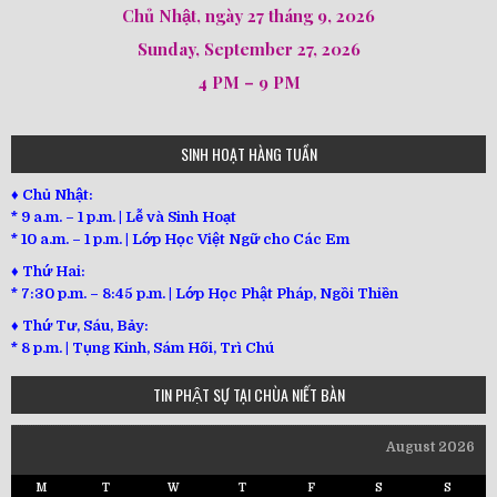
Chủ Nhật, ngày 27 tháng 9, 2026
Sunday, September 27, 2026
4 PM – 9 PM
SINH HOẠT HÀNG TUẦN
♦ Chủ Nhật:
* 9 a.m. – 1 p.m. | Lễ và Sinh Hoạt
* 10 a.m. – 1 p.m. | Lớp Học Việt Ngữ cho Các Em
♦ Thứ Hai:
* 7:30 p.m. – 8:45 p.m. | Lớp Học Phật Pháp, Ngồi Thiền
♦ Thứ Tư, Sáu, Bảy:
*
8 p.m. | Tụng Kinh, Sám Hối, Trì Chú
TIN PHẬT SỰ TẠI CHÙA NIẾT BÀN
August 2026
M
T
W
T
F
S
S