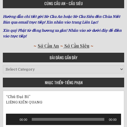
CÚNG CẦU AN ~ CẦU SIÊU
Hướng dẫn chi tiết gởi Sớ Cầu An hoặc Sớ Cầu Siêu đến Chùa Niết
Bàn qua email trực tiếp! Xin nhấn vào trang Liên Lạc!
Xin quý Phật tử đồng hương xa gần! Nhấn vào sớ dưới đây để điền
vào trực tiếp!
~
Sớ Cầu An
~
Sớ Cầu Siêu
~
BÀI ĐĂNG GẦN ĐÂY
Bài
Đăng
Gần
NHẠC THIỀN~TIẾNG PHẠN
Đây
“Chú Đại Bi”
LIÊNG KIẾN QUANG
Audio
00:00
00:00
Player