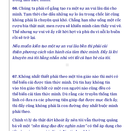
66.
Chúng ta
phải
cố gắng
tạo ra một sự an vui
lâu dài
cho
mình. Tạm thời
che dấu
những sự
lo âu
trong chốc lát cũng
không phải là chuyện quá khó. Chẳng hạn như uống một cốc
rượu bia thật mát, men rượu sẽ khiến mình
cảm thấy
vui vẻ
.
Thế nhưng sự
vui vẻ
ấy rất hời hợt và phù du vì nỗi lo buồn
rồi sẽ
trở lại
.
Nếu muốn
kiến tạo
một sự an vui lâu bền thì phải
cải
thiện
phương
cách
vận hành
của
tâm thức
mình. Đấy là
lời
khuyên
mà tôi hằng nhắn nhủ với tất cả bạn bè của tôi.
67.
Không
nhất thiết
phải theo một
tôn giáo
nào thì mới có
thể
biến cải
được
tâm thức
mình. Dù tin hay không tin
vào
tôn giáo
thì bất cứ một
con người
nào cũng đều có
thể
biến cải
tâm thức
mình. Dù rằng các
truyền thống
tâm
linh
có đưa ra các
phương tiện
giúp
đạt được
mục đích
ấy,
thì đấy cũng không phải là
con đường
duy nhất
buộc mình
phải theo.
Chính vì
lý do
thật
dứt khoát
ấy nên tôi vẫn thường
quảng
bá
về một
“nền tảng
đạo đức
nghìn năm”
có thể
áp dụng
cho