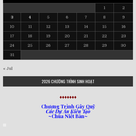
1
2
3
4
5
6
7
8
9
10
11
12
13
14
15
16
17
18
19
20
21
22
23
24
25
26
27
28
29
30
31
« Jul
2026 CHƯƠNG TRÌNH SINH HOẠT
♦♦♦♦♦♦♦
Chương Trình Gây Quỹ
Các Dự Án Kiến Tạo
~Chùa Niết Bàn~