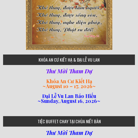
75
KHÓA AN CƯ KIẾT HẠ & ĐẠI LỄ VU LAN
Thư Mời Tham Dự
Khóa An Cư Kiết Hạ
~
August 10 – 17, 2026
~
Đại Lễ Vu Lan Báo Hiếu
~Sunday, August 16, 2026~
loi-phat-day
loipha10
loipha15
loipha13
loipha2
loipha5
loipha7
loipha8
loipha9
loipha4
loipha1
182
641
101
80
78
77
82
92
93
95
98
94
TIỆC BUFFET CHAY TẠI CHÙA NIẾT BÀN
Thư Mời Tham Dự