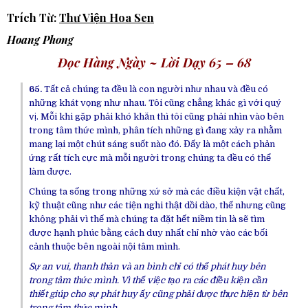
Trích Từ:
Thư Viện Hoa Sen
Hoang Phong
Đọc Hàng Ngày ~ Lời Dạy 65 – 68
65.
Tất cả
chúng ta
đều là
con người
như nhau và đều có
những khát vọng như nhau. Tôi cũng chẳng khác gì với quý
vị. Mỗi khi gặp phải khó khăn thì tôi cũng phải nhìn vào bên
trong
tâm thức
mình, phân tích những gì đang xảy ra nhằm
mang lại một chút
sáng suốt
nào đó. Đấy là một cách
phản
ứng
rất
tích cực
mà mỗi người trong
chúng ta
đều có thể
làm được.
Chúng ta
sống trong những xứ sở mà các
điều kiện
vật chất
,
kỹ thuật cũng
như các tiện
nghi
thật
dồi dào
, thế nhưng cũng
không phải vì thế mà
chúng ta
đặt hết
niềm tin
là sẽ tìm
được
hạnh phúc
bằng cách
duy nhất
chỉ nhờ vào các bối
cảnh thuộc bên ngoài
nội tâm
mình.
Sự an vui,
thanh thản
và
an bình
chỉ có thể phát huy bên
trong
tâm thức
mình. Vì thế việc tạo ra các
điều kiện
cần
thiết
giúp cho sự phát huy ấy cũng phải được
thực hiện
từ bên
trong
tâm thức
mình.