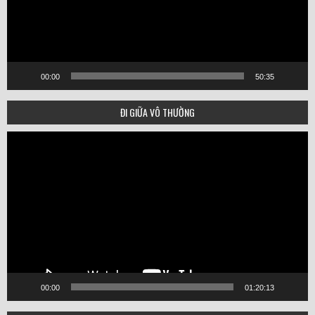
00:00
50:35
ĐI GIỮA VÔ THƯỜNG
Video
Player
00:00
01:20:13