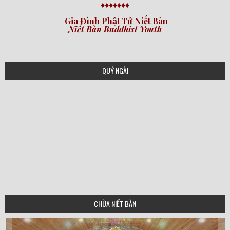
♦♦♦♦♦♦♦
Gia Đình Phật Tử Niết Bàn
Niết Bàn Buddhist Youth
QUÝ NGÀI
CHÙA NIẾT BÀN