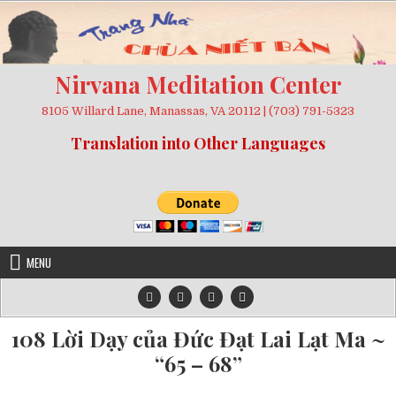
Skip
to
content
Nirvana Meditation Center
8105 Willard Lane, Manassas, VA 20112 | (703) 791-5323
Translation into Other Languages
MENU
108 Lời Dạy của Đức Đạt Lai Lạt Ma ~
“65 – 68”