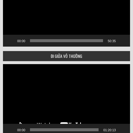
00:00
50:35
ĐI GIỮA VÔ THƯỜNG
Video
Player
00:00
01:20:13