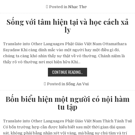
TÓC
BẠC
Posted in
Nhạc Thơ
THÂN
GẦY
Sống với tâm hiện tại và học cách xả
ly
Translate into Other Languages Phật Giáo Việt Nam Ottamathara
Sayadaw Khi càng dính mắc vào một người hay một điều gì đó,
chúng ta càng khó nhìn thấy sự thật về vô thường. Chánh niệm là
thấy rõ vô thường nơi mọi hiện hữu Khi…
SỐNG
CONTINUE READING…
VỚI
TÂM
HIỆN
Posted in
Sống An Vui
TẠI
VÀ
HỌC
Bốn biểu hiện một người có nội hàm
CÁCH
XẢ
tu tập
LY
Translate into Other Languages Phật Giáo Việt Nam Thích Tánh Tuệ
Có bốn trường hợp cần được hiểu biết sau một thời gian dài quan
sát, không phải bằng nhận xét vội vàng, mà bằng sự chú tâm và trí