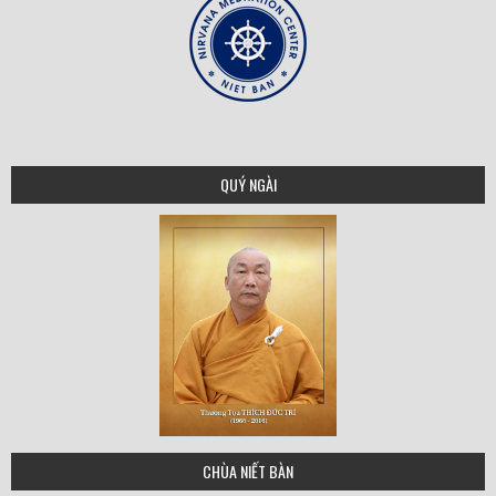
QUÝ NGÀI
THICH DUC TRI
CHÙA NIẾT BÀN