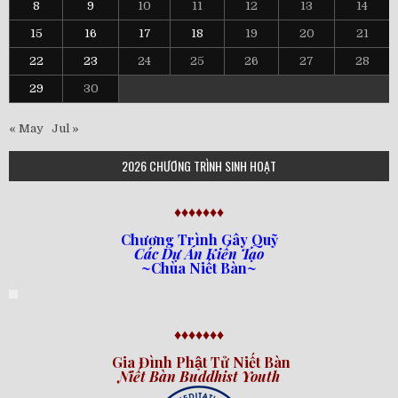
8
9
10
11
12
13
14
15
16
17
18
19
20
21
22
23
24
25
26
27
28
29
30
« May
Jul »
2026 CHƯƠNG TRÌNH SINH HOẠT
♦♦♦♦♦♦♦
Chương Trình Gây Quỹ
Các Dự Án Kiến Tạo
~Chùa Niết Bàn~
♦♦♦♦♦♦♦
Gia Đình Phật Tử Niết Bàn
Niết Bàn Buddhist Youth