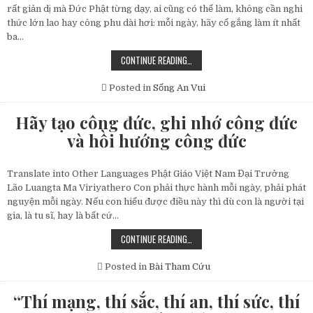
rất giản dị mà Đức Phật từng dạy, ai cũng có thể làm, không cần nghi
thức lớn lao hay công phu dài hơi: mỗi ngày, hãy cố gắng làm ít nhất
ba…
MỖI
CONTINUE READING…
NGÀY
HÃY
TẬP
Posted in
Sống An Vui
LÀM
3
THIỆN
Hãy tạo công đức, ghi nhớ công đức
PHÁP
và hồi hướng công đức
Translate into Other Languages Phật Giáo Việt Nam Đại Trưởng
Lão Luangta Ma Viriyathero Con phải thực hành mỗi ngày, phải phát
nguyện mỗi ngày. Nếu con hiểu được điều này thì dù con là người tại
gia, là tu sĩ, hay là bất cứ…
HÃY
CONTINUE READING…
TẠO
CÔNG
ĐỨC,
Posted in
Bài Tham Cứu
GHI
NHỚ
CÔNG
“Thí mạng, thí sắc, thí an, thí sức, thí
ĐỨC
VÀ