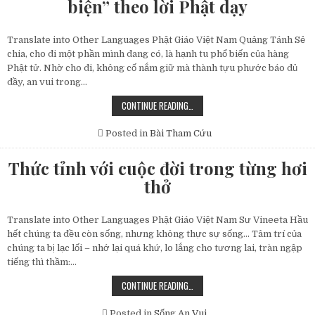
biện” theo lời Phật dạy
HỒI
HƯỚNG
CÔNG
ĐỨC
Translate into Other Languages Phật Giáo Việt Nam Quảng Tánh Sẻ
chia, cho đi một phần mình đang có, là hạnh tu phổ biến của hàng
Phật tử. Nhờ cho đi, không cố nắm giữ mà thành tựu phước báo đủ
đầy, an vui trong…
“THÍ
CONTINUE READING…
MẠNG,
THÍ
SẮC,
Posted in
Bài Tham Cứu
THÍ
AN,
THÍ
Thức tỉnh với cuộc đời trong từng hơi
SỨC,
THÍ
thở
BIỆN”
THEO
LỜI
PHẬT
Translate into Other Languages Phật Giáo Việt Nam Sư Vineeta Hầu
DẠY
hết chúng ta đều còn sống, nhưng không thực sự sống… Tâm trí của
chúng ta bị lạc lối – nhớ lại quá khứ, lo lắng cho tương lai, tràn ngập
tiếng thì thầm:…
THỨC
CONTINUE READING…
TỈNH
VỚI
CUỘC
Posted in
Sống An Vui