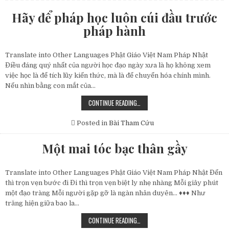
Hãy để pháp học luôn cúi đầu trước
pháp hành
Translate into Other Languages Phật Giáo Việt Nam Pháp Nhật
Điều đáng quý nhất của người học đạo ngày xưa là họ không xem
việc học là để tích lũy kiến thức, mà là để chuyển hóa chính mình.
Nếu nhìn bằng con mắt của…
HÃY
CONTINUE READING…
ĐỂ
PHÁP
HỌC
Posted in
Bài Tham Cứu
LUÔN
CÚI
ĐẦU
Một mai tóc bạc thân gầy
TRƯỚC
PHÁP
HÀNH
Translate into Other Languages Phật Giáo Việt Nam Pháp Nhật Đến
thì trọn vẹn bước đi Đi thì trọn vẹn biệt ly nhẹ nhàng Mỗi giây phút
một đạo tràng Mỗi người gặp gỡ là ngàn nhân duyên… ♦♦♦ Như
trăng hiện giữa bao la…
MỘT
CONTINUE READING…
MAI