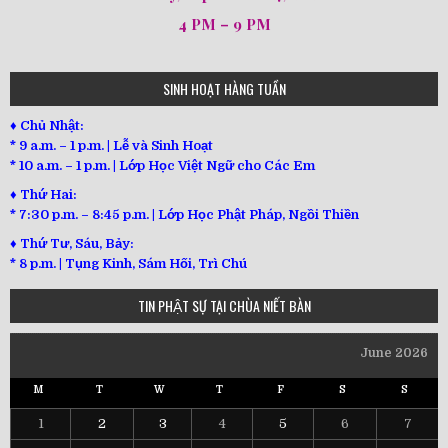
4 PM – 9 PM
SINH HOẠT HÀNG TUẦN
♦ Chủ Nhật:
* 9 a.m. – 1 p.m. | Lễ và Sinh Hoạt
* 10 a.m. – 1 p.m. | Lớp Học Việt Ngữ cho Các Em
♦ Thứ Hai:
* 7:30 p.m. – 8:45 p.m. | Lớp Học Phật Pháp, Ngồi Thiền
♦ Thứ Tư, Sáu, Bảy:
*
8 p.m. | Tụng Kinh, Sám Hối, Trì Chú
TIN PHẬT SỰ TẠI CHÙA NIẾT BÀN
June 2026
M
T
W
T
F
S
S
1
2
3
4
5
6
7