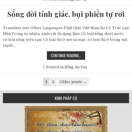
ĐỜI
TRONG
TỪNG
Sống đời tỉnh giác, bụi phiền tự rơi
HƠI
THỞ
Translate into Other Languages Phật Giáo Việt Nam Sư Cô Trúc Lan
Nhã Trong tự nhiên, sinh vật đa dạng lắm: Có loài sống dưới nước,
có loài sống trên cạn. Có loài thì ở nơi sa mạc, có loài thì ở trong núi
tuyết,…
SỐNG
CONTINUE READING…
ĐỜI
TỈNH
GIÁC,
Posted in
Sống An Vui
BỤI
PHIỀN
TỰ
Posts
RƠI
1
2
Older posts →
navigation
KINH PHÁP CÚ