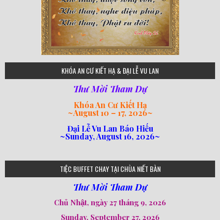
75
KHÓA AN CƯ KIẾT HẠ & ĐẠI LỄ VU LAN
Thư Mời Tham Dự
Khóa An Cư Kiết Hạ
~
August 10 – 17, 2026
~
Đại Lễ Vu Lan Báo Hiếu
~Sunday, August 16, 2026~
loi-phat-day
loipha10
loipha15
loipha13
loipha2
loipha5
loipha7
loipha8
loipha9
loipha4
loipha1
182
641
101
80
78
77
82
92
93
95
98
94
TIỆC BUFFET CHAY TẠI CHÙA NIẾT BÀN
Thư Mời Tham Dự
Chủ Nhật, ngày 27 tháng 9, 2026
Sunday, September 27, 2026