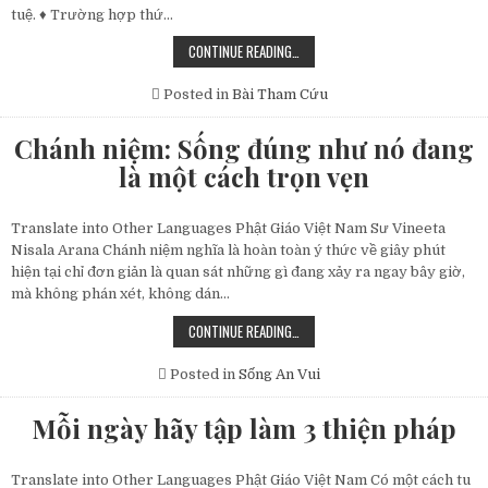
tuệ. ♦ Trường hợp thứ…
BỐN
CONTINUE READING…
BIỂU
HIỆN
MỘT
Posted in
Bài Tham Cứu
NGƯỜI
CÓ
NỘI
Chánh niệm: Sống đúng như nó đang
HÀM
TU
là một cách trọn vẹn
TẬP
Translate into Other Languages Phật Giáo Việt Nam Sư Vineeta
Nisala Arana Chánh niệm nghĩa là hoàn toàn ý thức về giây phút
hiện tại chỉ đơn giản là quan sát những gì đang xảy ra ngay bây giờ,
mà không phán xét, không dán…
CHÁNH
CONTINUE READING…
NIỆM:
SỐNG
ĐÚNG
Posted in
Sống An Vui
NHƯ
NÓ
ĐANG
Mỗi ngày hãy tập làm 3 thiện pháp
LÀ
MỘT
CÁCH
TRỌN
Translate into Other Languages Phật Giáo Việt Nam Có một cách tu
VẸN