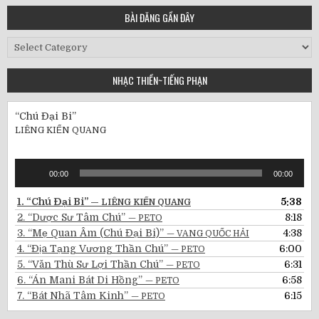
BÀI ĐĂNG GẦN ĐÂY
Bài
Đăng
Gần
NHẠC THIỀN~TIẾNG PHẠN
Đây
“Chú Đại Bi”
LIÊNG KIẾN QUANG
Audio
00:00
00:00
Player
1.
“Chú Đại Bi”
5:38
— LIÊNG KIẾN QUANG
2.
“Dược Sư Tâm Chú”
8:18
— PETO
3.
“Mẹ Quan Âm (Chú Đại Bi)”
4:38
— VANG QUỐC HẢI
4.
“Địa Tạng Vương Thần Chú”
6:00
— PETO
5.
“Văn Thù Sư Lợi Thần Chú”
6:31
— PETO
6.
“Án Mani Bát Di Hồng”
6:58
— PETO
7.
“Bát Nhã Tâm Kinh”
6:15
— PETO