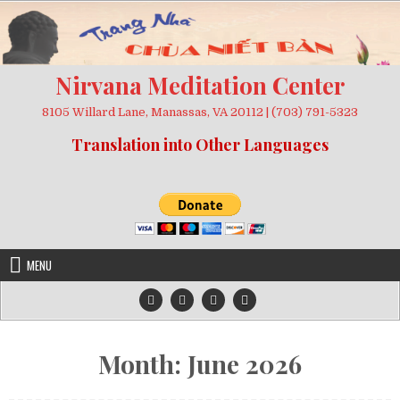
Skip
to
content
Nirvana Meditation Center
8105 Willard Lane, Manassas, VA 20112 | (703) 791-5323
Translation into Other Languages
MENU
Month:
June 2026