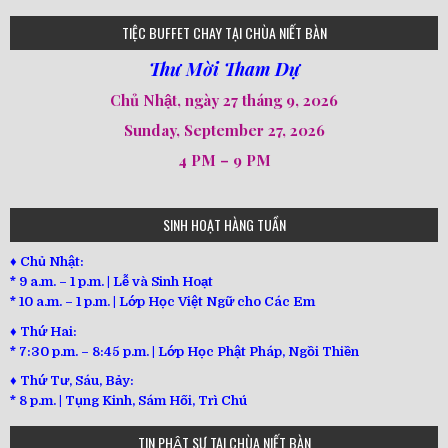
loi-phat-day
loipha10
loipha15
loipha13
loipha2
loipha5
loipha7
loipha8
loipha9
loipha4
loipha1
182
641
101
80
78
77
82
92
93
95
98
94
TIỆC BUFFET CHAY TẠI CHÙA NIẾT BÀN
Thư Mời Tham Dự
Chủ Nhật, ngày 27 tháng 9, 2026
Sunday, September 27, 2026
4 PM – 9 PM
SINH HOẠT HÀNG TUẦN
♦ Chủ Nhật:
* 9 a.m. – 1 p.m. | Lễ và Sinh Hoạt
* 10 a.m. – 1 p.m. | Lớp Học Việt Ngữ cho Các Em
♦ Thứ Hai:
* 7:30 p.m. – 8:45 p.m. | Lớp Học Phật Pháp, Ngồi Thiền
♦ Thứ Tư, Sáu, Bảy:
*
8 p.m. | Tụng Kinh, Sám Hối, Trì Chú
TIN PHẬT SỰ TẠI CHÙA NIẾT BÀN