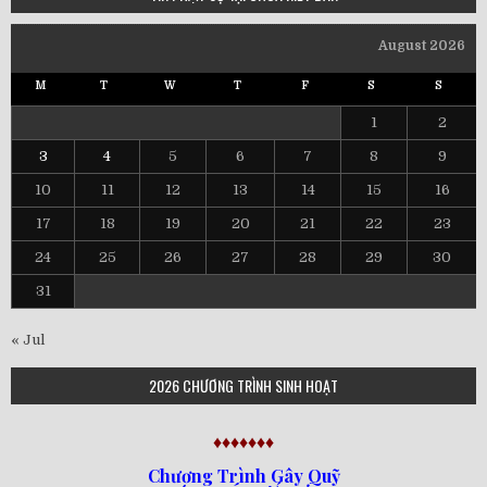
August 2026
M
T
W
T
F
S
S
1
2
3
4
5
6
7
8
9
10
11
12
13
14
15
16
17
18
19
20
21
22
23
24
25
26
27
28
29
30
31
« Jul
2026 CHƯƠNG TRÌNH SINH HOẠT
♦♦♦♦♦♦♦
Chương Trình Gây Quỹ