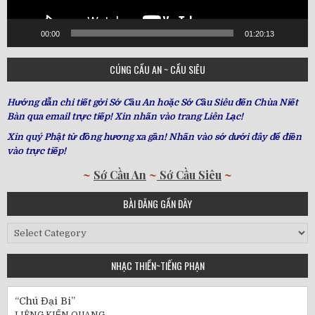
00:00
01:20:13
CÚNG CẦU AN ~ CẦU SIÊU
Hướng dẫn chi tiết gởi Sớ Cầu An hoặc Sớ Cầu Siêu đến Chùa Niết
Bàn qua email trực tiếp! Xin nhấn vào trang Liên Lạc!
Xin quý Phật tử đồng hương xa gần! Nhấn vào sớ dưới đây để điền
vào trực tiếp!
~
Sớ Cầu An
~
Sớ Cầu Siêu
~
BÀI ĐĂNG GẦN ĐÂY
Bài
Đăng
Gần
NHẠC THIỀN~TIẾNG PHẠN
Đây
“Chú Đại Bi”
LIÊNG KIẾN QUANG