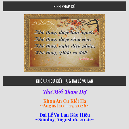
KINH PHÁP CÚ
75
KHÓA AN CƯ KIẾT HẠ & ĐẠI LỄ VU LAN
Thư Mời Tham Dự
Khóa An Cư Kiết Hạ
~
August 10 – 17, 2026
~
Đại Lễ Vu Lan Báo Hiếu
~Sunday, August 16, 2026~