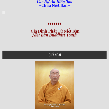
Các Dự Án Kiến Tạo
~Chùa Niết Bàn~
♦♦♦♦♦♦♦
Gia Đình Phật Tử Niết Bàn
Niết Bàn Buddhist Youth
QUÝ NGÀI