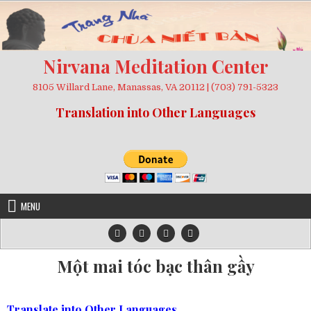
Skip
to
content
Nirvana Meditation Center
8105 Willard Lane, Manassas, VA 20112 | (703) 791-5323
Translation into Other Languages
MENU
Một mai tóc bạc thân gầy
Translate into Other Languages