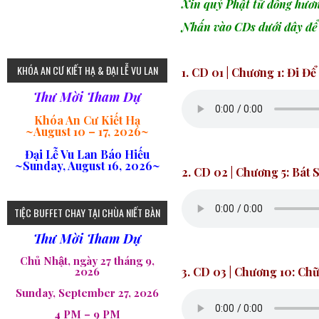
Xin quý Phật tử đồng hươn
Nhấn vào CDs dưới đây
để
KHÓA AN CƯ KIẾT HẠ & ĐẠI LỄ VU LAN
1. CD 01 | Chương 1: Đi Để
Thư Mời Tham Dự
Khóa An Cư Kiết Hạ
~
August 10 – 17, 2026
~
Đại Lễ Vu Lan Báo Hiếu
~Sunday, August 16, 2026~
2. CD 02
| Chương 5:
Bát 
TIỆC BUFFET CHAY TẠI CHÙA NIẾT BÀN
Thư Mời Tham Dự
Chủ Nhật, ngày 27 tháng 9,
3. CD 03
|
Chương 10:
Chữ
2026
Sunday, September 27, 2026
4 PM – 9 PM