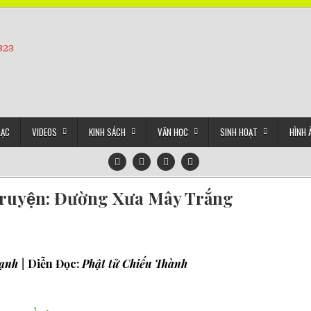
5323
LẠC
VIDEOS
KINH SÁCH
VĂN HỌC
SINH HOẠT
HÌNH 
ruyện: Đường Xưa Mây Trắng
ạnh |
Diễn Đọc:
Phật tử Chiếu Thành