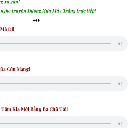
g xa gần!
 nghe truyện Đường Xưa Mây Trắng trực tiếp
!
♦♦♦
 Mà Đi!
Sữa Cứu Mạng!
 Tâm Kia Mới Bằng Ba Chữ Tài!