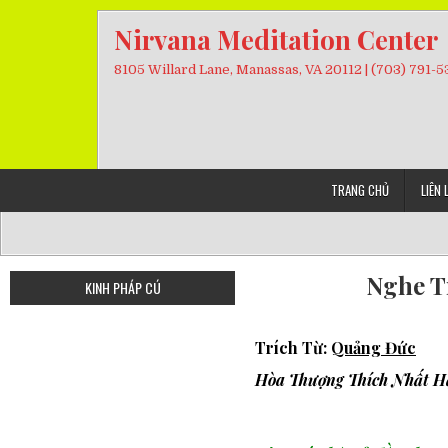
Skip
Nirvana Meditation Center
to
content
8105 Willard Lane, Manassas, VA 20112 | (703) 791-
TRANG CHỦ
LIÊN 
Nghe T
KINH PHÁP CÚ
Trích Từ:
Quảng Đức
Hòa Thượng Thích Nhất H