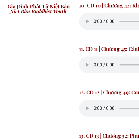
10. CD 10
|
Chương 42: Kh
Gia Đình Phật Tử Niết Bàn
Niết Bàn Buddhist Youth
11. CD 11
|
Chương 45: Cán
12. CD 12
| Chương 49: Co
13. CD 13
| Chương 52: Phư