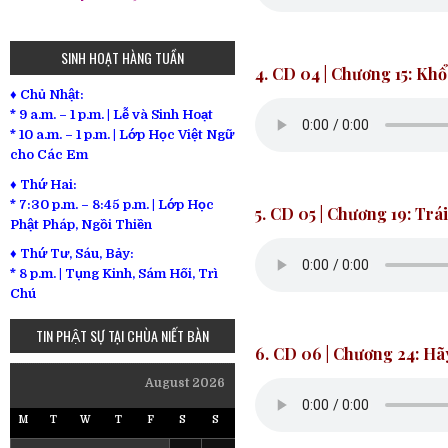
SINH HOẠT HÀNG TUẦN
4. CD 04 |
Chương 15: Kh
♦ Chủ Nhật:
* 9 a.m. – 1 p.m. | Lễ và Sinh Hoạt
* 10 a.m. – 1 p.m. | Lớp Học Việt Ngữ
cho Các Em
♦ Thứ Hai:
* 7:30 p.m. – 8:45 p.m. | Lớp Học
5. CD 05
|
Chương 19: Trá
Phật Pháp, Ngồi Thiền
♦ Thứ Tư, Sáu, Bảy:
*
8 p.m. | Tụng Kinh, Sám Hối, Trì
Chú
TIN PHẬT SỰ TẠI CHÙA NIẾT BÀN
6.
CD 06
| Chương 24: H
August 2026
M
T
W
T
F
S
S