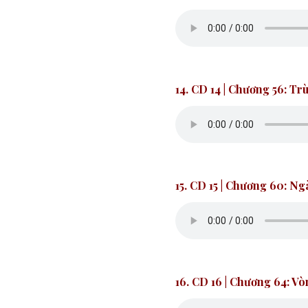
14. CD 14
|
Chương 56: Tr
15. CD 15
| Chương 60: Ng
16. CD 16
| Chương 64: V