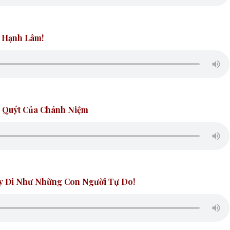
ổ Hạnh Lâm!
i Quýt Của Chánh Niệm
ãy Đi Như Những Con Người Tự Do!