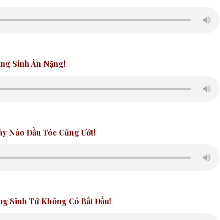
ùng Sinh Ân Nặng!
ày Nào Đầu Tóc Cũng Ướt!
òng Sinh Tử Không Có Bắt Đầu!