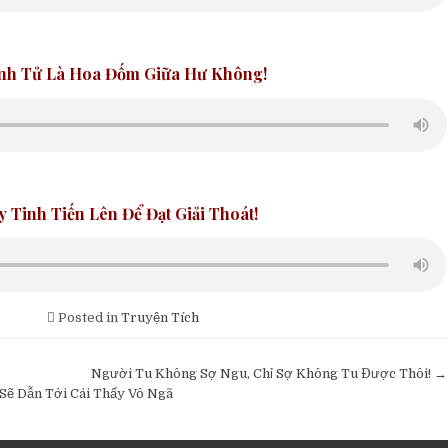
Sinh Tử Là Hoa Đốm Giữa Hư Không!
y Tinh Tiến Lên Để Đạt Giải Thoát!
Posted in
Truyện Tích
Người Tu Không Sợ Ngu, Chỉ Sợ Không Tu Được Thôi! →
Sẽ Dẫn Tới Cái Thấy Vô Ngã