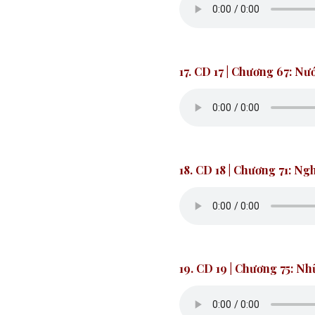
17. CD 17
| Chương 67: Nướ
18. CD 18
| Chương 71: Ng
19. CD 19
| Chương 75:
Nhữ