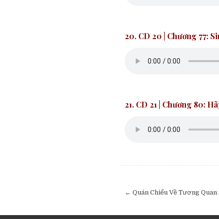
20. CD 20
| Chương 77: 
21. CD 21 | Chương 80: Hã
Post
navigation
← Quán Chiếu Về Tương Quan 