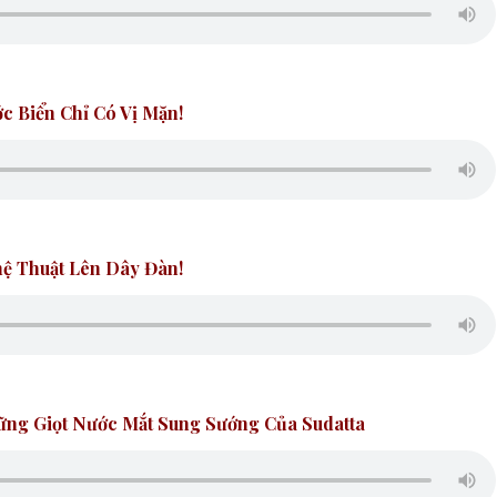
c Biển Chỉ Có Vị Mặn!
hệ Thuật Lên Dây Đàn!
ng Giọt Nước Mắt Sung Sướng Của Sudatta