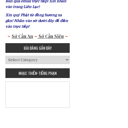
Bàn qua email trực tiếp! Xin nhấn
vào trang Liên Lạc!
Xin quý Phật tử đồng hương xa
gần! Nhấn vào sớ dưới đây để điền
vào trực tiếp!
~
Sớ Cầu An
~
Sớ Cầu Siêu
~
BÀI ĐĂNG GẦN ĐÂY
Bài
Đăng
Gần
NHẠC THIỀN~TIẾNG PHẠN
Đây