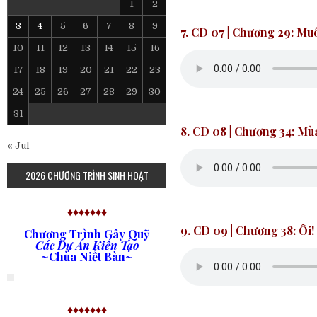
1
2
3
4
5
6
7
8
9
7. CD 07
| Chương 29: Mu
10
11
12
13
14
15
16
17
18
19
20
21
22
23
24
25
26
27
28
29
30
31
8. CD 08
| Chương 34: Mù
« Jul
2026 CHƯƠNG TRÌNH SINH HOẠT
♦♦♦♦♦♦♦
9. CD 09
|
Chương 38: Ôi!
Chương Trình Gây Quỹ
Các Dự Án Kiến Tạo
~Chùa Niết Bàn~
♦♦♦♦♦♦♦