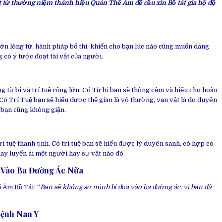
ật tử thường niệm thánh hiệu Quán Thế Âm để cầu xin Bồ tát gia hộ độ
 lớn lòng từ, hành pháp bố thí, khiến cho bạn lúc nào cũng muốn dâng
có ý tước đoạt tài vật của người.
g từ bi và trí tuệ rộng lớn.
Có Từ bi bạn sẽ thông cảm và hiểu cho hoàn
Có Trí Tuệ bạn sẽ hiểu được thế gian là vô thường, vạn vật là do duyên
 bạn cũng không giận.
rí tuệ thanh tịnh. Có trí tuệ bạn sẽ hiểu được lý duyên sanh, có hợp có
ay luyến ái một người hay sự vật nào đó.
 Vào Ba Đường Ác Nữa
 Âm Bồ Tát: “
Bạn sẽ không sợ mình bị đọa vào ba đường ác, vì bạn đã
Bệnh Nan Y