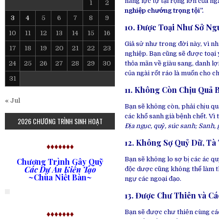
năng lực tự tại rộng lớn của ng
1
2
nghiệp chướng trọng tội”.
3
4
5
6
7
8
9
10. Được Toại Như Sở Ng
10
11
12
13
14
15
16
Giả sử như trong đời này, vì nh
17
18
19
20
21
22
23
nghiệp.
Bạn cũng sẽ được toại ý
24
25
26
27
28
29
30
thỏa mãn về giàu sang, danh lợ
của ngài rốt ráo là muốn cho 
31
11. Không Còn Chịu Quả 
« Jul
Bạn sẽ không còn, phải chịu qu
các khổ sanh già bệnh chết.
Vì 
2026 CHƯƠNG TRÌNH SINH HOẠT
Địa ngục, quỷ, súc sanh; Sanh, 
12. Không Sợ Quỷ Dữ, Tà
♦♦♦♦♦♦♦
Bạn sẽ không lo sợ bị các ác qu
Chương Trình Gây Quỹ
Các Dự Án Kiến Tạo
độc dược cũng không thể làm th
~Chùa Niết Bàn~
ngự các ngoại đạo.
13. Được Chư Thiên và Cá
Bạn sẽ được chư thiên cùng cá
♦♦♦♦♦♦♦