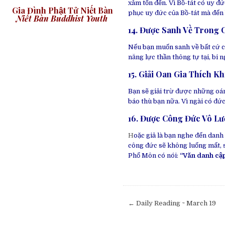
xâm tổn đến. Vì Bồ-tát có uy đức
Gia Đình Phật Tử Niết Bàn
phục uy đức của Bồ-tát mà đến 
Niết Bàn Buddhist Youth
14. Được Sanh Về Trong 
Nếu bạn muốn sanh về bất cứ c
năng lực thần thông tự tại, bi 
15. Giải Oan Gia Thích K
Bạn sẽ giải trừ được những oán
báo thù bạn nữa. Vì ngài có đứ
16. Được Công Đức Vô L
H
oặc giả là bạn nghe đến danh 
công đức sẽ không luống mất, 
Phổ Môn có nói:
“Văn danh cập
Post
← Daily Reading ~ March 19
navigation