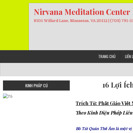
Skip
Nirvana Meditation Center
to
content
8105 Willard Lane, Manassas, VA 20112 | (703) 791-
TRANG CHỦ
LIÊN 
16 Lợi I
KINH PHÁP CÚ
Trích Từ: Phật Giáo Việ
Theo Kinh Diệu Pháp Liê
Bồ Tát Quán Thế Âm là một vị 