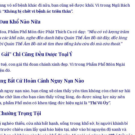
ng vô số bệnh khác đi nữa, bạn cũng sẽ được khỏi. Vì trong Ngũ Bách
i:
“Không bị chết vì bệnh ác triền thân”.
 Đau Khổ Nào Nữa
 Hoa, Phẩm Phổ Môn đức Phật Thích Ca có dạy:
“Nếu có vô lượng trăm
các khổ não, nghe đến danh hiệu Quán Thế Âm Bồ-tát đây, dốc lòng
hời Quán Thế Âm Bồ-tát sẽ tìm theo tiếng kêu cứu đó mà cứu thoát.”
 Gái” Chi Cũng Đều Được Toại Ý
 tuệ, con gái thì đoan chánh xinh đẹp. Vì trong Phẩm Phổ Môn Ngài
ện đó.
ong Bất Cứ Hoàn Cảnh Nguy Nạn Nào
nh nguy nạn nào, bạn cũng sẽ cảm thấy yên tâm không còn chút sợ hãi
 che chở làm cho bạn cảm thấy vững lòng, do được năng lực này nên
, phẩm Phổ môn có khen tặng đức hiệu ngài là
“Thí Vô Úy”.
 Chướng Trọng Tội
ị nghèo thiếu, cửa nhà bất hạnh, sống trong khổ sở, bị người khinh bỉ
 trước chiêu cảm lấy quả báo hiện tại, nhờ vào bi nguyện độ sanh và