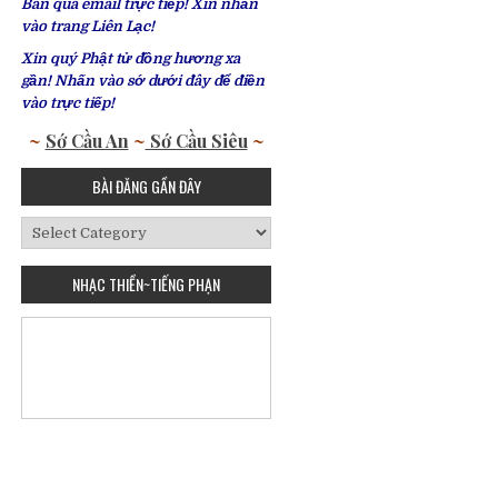
Bàn qua email trực tiếp! Xin nhấn
vào trang Liên Lạc!
Xin quý Phật tử đồng hương xa
gần! Nhấn vào sớ dưới đây để điền
vào trực tiếp!
~
Sớ Cầu An
~
Sớ Cầu Siêu
~
BÀI ĐĂNG GẦN ĐÂY
Bài
Đăng
Gần
NHẠC THIỀN~TIẾNG PHẠN
Đây