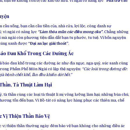
ài, bạn sẽ không còn bị các khổ đó nữa. Vì ngài có năng lực
“Phá trừ các
uyện
u cầu sống, bạn cần cầu tiền của, nhà cửa, lợi lộc, công danh sự
, vì ngài có năng lực
“Làm thỏa mãn các điều mong cầu”
.
Chẳng những
i mà ngài còn phương tiện dẫn dắt bạn tu phước, tu tuệ. Vì bổn nguyện
chúng sanh được
“Đại an lạc giải thoát”
.
Báo Đau Khổ Trong Các Đường Ác
ả báo đau khổ trong các đường ác như địa ngục, ngạ quỷ, súc sanh cùng
trong Phẩm Phổ Môn Ngài có lập thệ nguyện:
“Các loài trong đường dữ:
già bệnh chết khổ, lần đều khiến dứt hết.”
 Thần, Tà Thuật Làm Hại
ỷ, tà thần cùng các loại tà thuật li mị võng lưỡng làm hại; những bùa chú,
ương tổn đến bạn. Vì Bồ-tát có năng lực hàng phục các thiên ma, chế
c Vị Thiện Thần Bảo Vệ
c vị thiện thần thường ngày đêm bảo vệ bạn không cho những điều ác