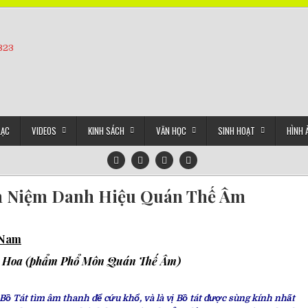
5323
LẠC
VIDEOS
KINH SÁCH
VĂN HỌC
SINH HOẠT
HÌNH 
́ch Niệm Danh Hiệu Quán Thế Âm
t Nam
n Hoa (phẩm Phổ Môn Quán Thế Âm)
Bồ Tát tìm âm thanh để cứu khổ, và là vị Bồ tát được sùng kính nhất