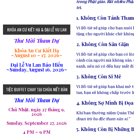
trong Phật giáo. Rất nhiều Ph
trì.
1. Không Còn Tánh Tham
75
Vì Bồ-tát sẽ giúp cho bạn nuôi
KHÓA AN CƯ KIẾT HẠ & ĐẠI LỄ VU LAN
tặng cho người khác chớ không 
Thư Mời Tham Dự
2. Không Còn Sân Giận
Khóa An Cư Kiết Hạ
~
August 10 – 17, 2026
~
Vì Bồ-tát sẽ giúp cho bạn có lòn
cảnh của người mà không sân.
Đại Lễ Vu Lan Báo Hiếu
sanh, nên nó có đến hay mất đi
~Sunday, August 16, 2026~
3. Không Còn Si Mê
loi-phat-day
loipha10
loipha15
loipha13
loipha2
loipha5
loipha7
loipha8
loipha9
loipha4
loipha1
182
641
101
80
78
77
82
92
93
95
98
94
Vì Bồ-tát sẽ giúp bạn khai mở t
TIỆC BUFFET CHAY TẠI CHÙA NIẾT BÀN
tan, bạn sẽ không chấp trước h
Thư Mời Tham Dự
4. Không Sợ Mình Bị Đọa
Chủ Nhật, ngày 27 tháng 9,
Khi bạn thường niệm Quán Thế
2026
đoạn trừ ba độc tham sân si.”
Sunday, September 27, 2026
5. Không Còn Bị Những 
4 PM – 9 PM