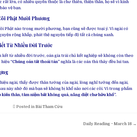
 rất lớn, có nhiều quyến thuộc là chư thiên, thiện thần, họ sẽ vì kính
bảo vệ bạn.
Cõi Phật Mười Phương
õi Phật nào trong mười phương, bạn cũng sẽ được toại ý. Vì ngài có
nguyện rộng khắp, phát thệ nguyện tiếp độ tất cả chúng sanh.
hiết Từ Nhiều Đời Trước
 kết từ nhiều đời trước, oán gia trái chủ kết nghiệp sẽ không còn theo
c hiệu
“Chúng oán tất thoái tán”
nghĩa là các oán thù thảy đều lui tan.
ượng
hiệu ngài, thấy được thân tướng của ngài, lòng nghĩ tưởng đến ngài,
sau này nhờ đó mà bạn sẽ không bị khổ não nơi các cõi.
Vì trong phẩm
 kiến thân, tâm niệm bất không quá, năng diệt chư hữu khổ”.
Posted in
Bài Tham Cứu
Daily Reading ~ March 18 →