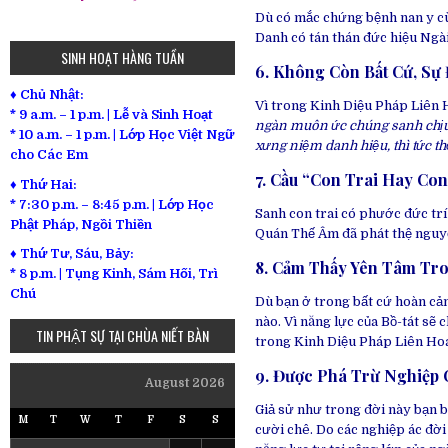
Dù có mắc chứng bệnh nan y cù
Danh có tán thán đức hiệu Ngà
SINH HOẠT HÀNG TUẦN
6. Không Còn Bất Cứ, Sự
♦ Chủ Nhật:
Vì trong Kinh Diệu Pháp Liên
* 9 a.m. – 1 p.m. | Lễ và Sinh Hoạt
ngàn muôn ức chúng sanh chịu 
* 10 a.m. – 1 p.m. | Lớp Học Việt Ngữ
xưng niệm danh hiệu, thì tức t
cho Các Em
7. Cầu “Con Trai Hay Con
♦ Thứ Hai:
* 7:30 p.m. – 8:45 p.m. | Lớp Học
Sanh con trai có phước đức trí
Phật Pháp, Ngồi Thiền
Quán Thế Âm đã phát thệ nguy
♦ Thứ Tư, Sáu, Bảy:
8. Cảm Thấy Yên Tâm Tr
*
8 p.m. | Tụng Kinh, Sám Hối, Trì
Chú
Dù bạn ở trong bất cứ hoàn cả
nào.
Vì năng lực của Bồ-tát sẽ
TIN PHẬT SỰ TẠI CHÙA NIẾT BÀN
trong Kinh Diệu Pháp Liên Hoa
9. Được Phá Trừ Nghiệp
August 2026
Giả sử như trong đời này bạn b
M
T
W
T
F
S
S
cười chê.
Do các nghiệp ác đời