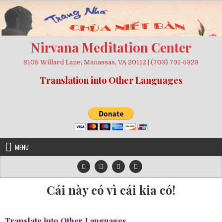
Skip
to
content
Nirvana Meditation Center
8105 Willard Lane, Manassas, VA 20112 | (703) 791-5323
Translation into Other Languages
MENU
Cái này có vì cái kia có!
Translate into Other Languages