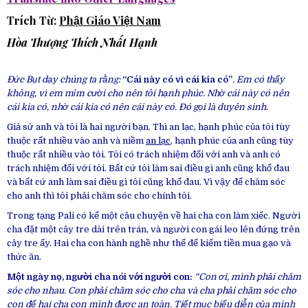
Trích Từ:
Phật Giáo Việt Nam
Hòa Thượng
Thích Nhất Hạnh
Đức Bụt dạy chúng ta rằng:
“Cái này có vì cái kia có”
. Em có thấy
không, vì em mỉm cười cho nên tôi hạnh phúc. Nhờ cái này có nên
cái kia có, nhờ cái kia có nên cái này có. Đó gọi là duyên sinh.
Giả sử anh và tôi là hai người bạn. Thì an lạc, hạnh phúc của tôi tùy
thuộc rất nhiều vào anh và niềm
an lạc
, hạnh phúc của anh cũng tùy
thuộc rất nhiều vào tôi. Tôi có trách nhiệm đối với anh và anh có
trách nhiệm đối với tôi. Bất cứ tôi làm sai điều gì anh cũng khổ đau
và bất cứ anh làm sai điều gì tôi cũng khổ đau. Vì vậy để chăm sóc
cho anh thì tôi phải chăm sóc cho chính tôi.
Trong tạng Pali có kể một câu chuyện về hai cha con làm xiếc. Người
cha đặt một cây tre dài trên trán, và người con gái leo lên đứng trên
cây tre ấy. Hai cha con hành nghề như thế để kiếm tiền mua gạo và
thức ăn.
Một ngày nọ, người cha nói với người con:
“Con ơi, mình phải chăm
sóc cho nhau. Con phải chăm sóc cho cha và cha phải chăm sóc cho
con để hai cha con mình được an toàn. Tiết mục biểu diễn của mình