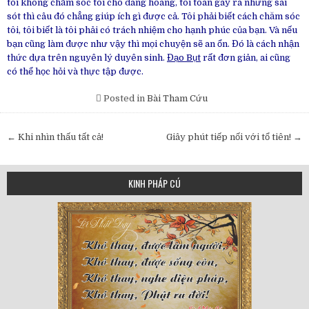
tôi không chăm sóc tôi cho đàng hoàng, tôi toàn gây ra những sai
sót thì câu đó chẳng giúp ích gì được cả. Tôi phải biết cách chăm sóc
tôi, tôi biết là tôi phải có trách nhiệm cho hạnh phúc của bạn. Và nếu
bạn cũng làm được như vậy thì mọi chuyện sẽ an ổn. Đó là cách nhận
thức dựa trên nguyên lý duyên sinh.
Đạo Bụt
rất đơn giản, ai cũng
có thể học hỏi và thực tập được.
Posted in
Bài Tham Cứu
Post
← Khi nhìn thấu tất cả!
Giây phút tiếp nối với tổ tiên! →
navigation
KINH PHÁP CÚ