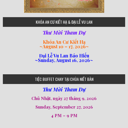
75
KHÓA AN CƯ KIẾT HẠ & ĐẠI LỄ VU LAN
Thư Mời Tham Dự
Khóa An Cư Kiết Hạ
~
August 10 – 17, 2026
~
Đại Lễ Vu Lan Báo Hiếu
~Sunday, August 16, 2026~
loi-phat-day
loipha10
loipha15
loipha13
loipha2
loipha5
loipha7
loipha8
loipha9
loipha4
loipha1
182
641
101
80
78
77
82
92
93
95
98
94
TIỆC BUFFET CHAY TẠI CHÙA NIẾT BÀN
Thư Mời Tham Dự
Chủ Nhật, ngày 27 tháng 9, 2026
Sunday, September 27, 2026
4 PM – 9 PM