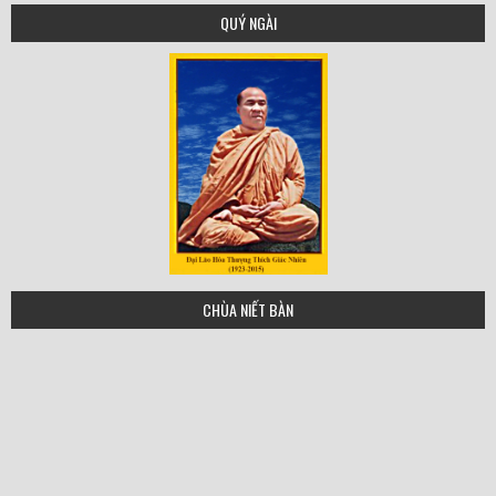
QUÝ NGÀI
tgn
CHÙA NIẾT BÀN