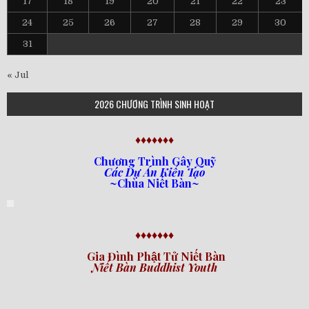
17
18
19
20
21
22
23
24
25
26
27
28
29
30
31
« Jul
2026 CHƯƠNG TRÌNH SINH HOẠT
♦♦♦♦♦♦♦
Chương Trình Gây Quỹ
Các Dự Án Kiến Tạo
~Chùa Niết Bàn~
♦♦♦♦♦♦♦
Gia Đình Phật Tử Niết Bàn
Niết Bàn Buddhist Youth