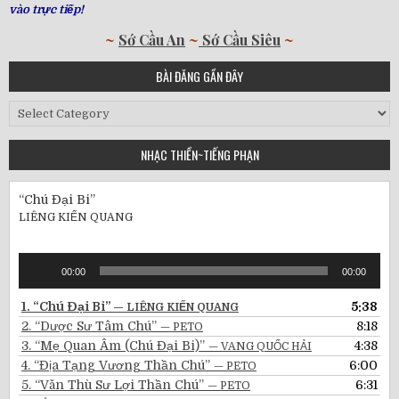
vào trực tiếp!
~
Sớ Cầu An
~
Sớ Cầu Siêu
~
BÀI ĐĂNG GẦN ĐÂY
Bài
Đăng
Gần
NHẠC THIỀN~TIẾNG PHẠN
Đây
“Chú Đại Bi”
LIÊNG KIẾN QUANG
Audio
00:00
00:00
Player
1.
“Chú Đại Bi”
5:38
— LIÊNG KIẾN QUANG
2.
“Dược Sư Tâm Chú”
8:18
— PETO
3.
“Mẹ Quan Âm (Chú Đại Bi)”
4:38
— VANG QUỐC HẢI
4.
“Địa Tạng Vương Thần Chú”
6:00
— PETO
5.
“Văn Thù Sư Lợi Thần Chú”
6:31
— PETO