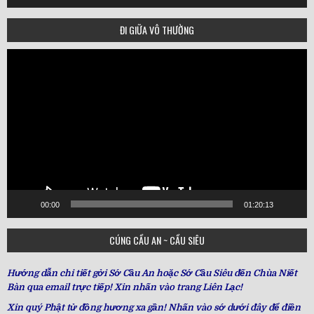
ĐI GIỮA VÔ THƯỜNG
Video
Player
00:00
01:20:13
CÚNG CẦU AN ~ CẦU SIÊU
Hướng dẫn chi tiết gởi Sớ Cầu An hoặc Sớ Cầu Siêu đến Chùa Niết
Bàn qua email trực tiếp! Xin nhấn vào trang Liên Lạc!
Xin quý Phật tử đồng hương xa gần! Nhấn vào sớ dưới đây để điền