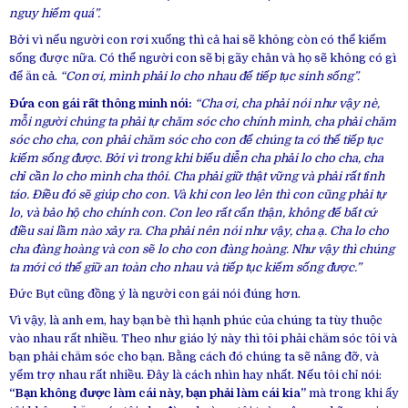
nguy hiểm quá”.
Bởi vì nếu người con rơi xuống thì cả hai sẽ không còn có thể kiếm
sống được nữa. Có thể người con sẽ bị gãy chân và họ sẽ không có gì
để ăn cả.
“Con ơi, mình phải lo cho nhau để tiếp tục sinh sống”.
Đứa con gái rất thông minh nói:
“Cha ơi, cha phải nói như vậy nè,
mỗi người chúng ta phải tự chăm sóc cho chính mình, cha phải chăm
sóc cho cha, con phải chăm sóc cho con để chúng ta có thể tiếp tục
kiếm sống được. Bởi vì trong khi biểu diễn cha phải lo cho cha, cha
chỉ cần lo cho mình cha thôi. Cha phải giữ thật vững và phải rất tỉnh
táo. Điều đó sẽ giúp cho con. Và khi con leo lên thì con cũng phải tự
lo, và bảo hộ cho chính con. Con leo rất cẩn thận, không để bất cứ
điều sai lầm nào xảy ra. Cha phải nên nói như vậy, cha ạ. Cha lo cho
cha đàng hoàng và con sẽ lo cho con đàng hoàng. Như vậy thì chúng
ta mới có thể giữ an toàn cho nhau và tiếp tục kiếm sống được.”
Đức Bụt cũng đồng ý là người con gái nói đúng hơn.
Vì vậy, là anh em, hay bạn bè thì hạnh phúc của chúng ta tùy thuộc
vào nhau rất nhiều. Theo như giáo lý này thì tôi phải chăm sóc tôi và
bạn phải chăm sóc cho bạn. Bằng cách đó chúng ta sẽ nâng đỡ, và
yểm trợ nhau rất nhiều. Đây là cách nhìn hay nhất. Nếu tôi chỉ nói:
“Bạn không được làm cái này, bạn phải làm cái kia”
mà trong khi ấy