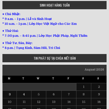
SINH HOẠT HÀNG TUẦN
♦ Chủ Nhật:
* 9 a.m. – 1 p.m. | Lễ và Sinh Hoạt
* 10 a.m. – 1 p.m. | Lớp Học Việt Ngữ cho Các Em
♦ Thứ Hai:
* 7:30 p.m. – 8:45 p.m. | Lớp Học Phật Pháp, Ngồi Thiền
♦ Thứ Tư, Sáu, Bảy:
*
8 p.m. | Tụng Kinh, Sám Hối, Trì Chú
TIN PHẬT SỰ TẠI CHÙA NIẾT BÀN
August 2026
M
T
W
T
F
S
S
1
2
3
4
5
6
7
8
9
10
11
12
13
14
15
16