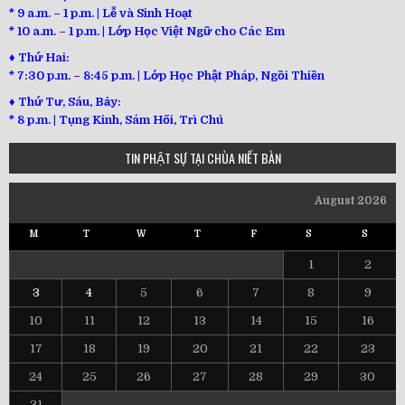
* 9 a.m. – 1 p.m. | Lễ và Sinh Hoạt
* 10 a.m. – 1 p.m. | Lớp Học Việt Ngữ cho Các Em
♦ Thứ Hai:
* 7:30 p.m. – 8:45 p.m. | Lớp Học Phật Pháp, Ngồi Thiền
♦ Thứ Tư, Sáu, Bảy:
*
8 p.m. | Tụng Kinh, Sám Hối, Trì Chú
TIN PHẬT SỰ TẠI CHÙA NIẾT BÀN
August 2026
M
T
W
T
F
S
S
1
2
3
4
5
6
7
8
9
10
11
12
13
14
15
16
17
18
19
20
21
22
23
24
25
26
27
28
29
30
31