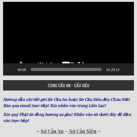
Video
Player
00:00
01:20:13
CÚNG CẦU AN ~ CẦU SIÊU
Hướng dẫn chi tiết gởi Sớ Cầu An hoặc Sớ Cầu Siêu đến Chùa Niết
Bàn qua email trực tiếp! Xin nhấn vào trang Liên Lạc!
Xin quý Phật tử đồng hương xa gần! Nhấn vào sớ dưới đây để điền
vào trực tiếp!
~
Sớ Cầu An
~
Sớ Cầu Siêu
~