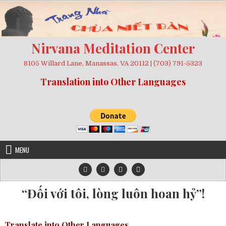
Skip
to
content
Nirvana Meditation Center
8105 Willard Lane, Manassas, VA 20112 | (703) 791-5323
Translation into Other Languages
MENU
“Đối với tôi, lòng luôn hoan hỷ”!
Translate into Other Languages