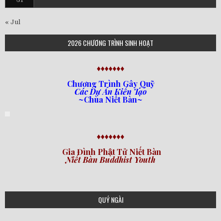
« Jul
2026 CHƯƠNG TRÌNH SINH HOẠT
♦♦♦♦♦♦♦
Chương Trình Gây Quỹ
Các Dự Án Kiến Tạo
~Chùa Niết Bàn~
♦♦♦♦♦♦♦
Gia Đình Phật Tử Niết Bàn
Niết Bàn Buddhist Youth
QUÝ NGÀI