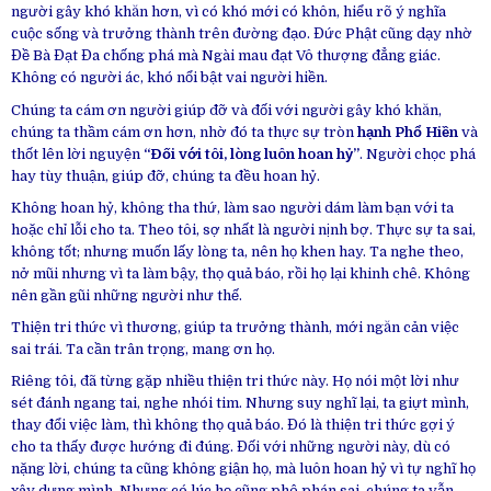
người gây khó khăn hơn, vì có khó mới có khôn, hiểu rõ ý nghĩa
cuộc sống và trưởng thành trên đường đạo. Đức Phật cũng dạy nhờ
Đề Bà Đạt Đa chống phá mà Ngài mau đạt Vô thượng đẳng giác.
Không có người ác, khó nổi bật vai người hiền.
Chúng ta cám ơn người giúp đỡ và đối với người gây khó khăn,
chúng ta thầm cám ơn hơn, nhờ đó ta thực sự tròn
hạnh Phổ Hiền
và
thốt lên lời nguyện
“Đối với tôi, lòng luôn hoan hỷ”
. Người chọc phá
hay tùy thuận, giúp đỡ, chúng ta đều hoan hỷ.
Không hoan hỷ, không tha thứ, làm sao người dám làm bạn với ta
hoặc chỉ lỗi cho ta. Theo tôi, sợ nhất là người nịnh bợ. Thực sự ta sai,
không tốt; nhưng muốn lấy lòng ta, nên họ khen hay. Ta nghe theo,
nở mũi nhưng vì ta làm bậy, thọ quả báo, rồi họ lại khinh chê. Không
nên gần gũi những người như thế.
Thiện tri thức vì thương, giúp ta trưởng thành, mới ngăn cản việc
sai trái. Ta cần trân trọng, mang ơn họ.
Riêng tôi, đã từng gặp nhiều thiện tri thức này. Họ nói một lời như
sét đánh ngang tai, nghe nhói tim. Nhưng suy nghĩ lại, ta giựt mình,
thay đổi việc làm, thì không thọ quả báo. Đó là thiện tri thức gợi ý
cho ta thấy được hướng đi đúng. Đối với những người này, dù có
nặng lời, chúng ta cũng không giận họ, mà luôn hoan hỷ vì tự nghĩ họ
xây dựng mình. Nhưng có lúc họ cũng phê phán sai, chúng ta vẫn