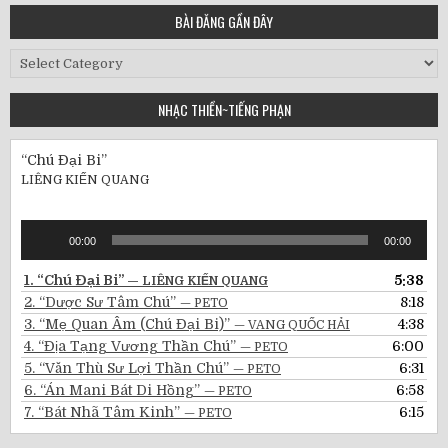
BÀI ĐĂNG GẦN ĐÂY
Bài
Đăng
Gần
NHẠC THIỀN~TIẾNG PHẠN
Đây
“Chú Đại Bi”
LIÊNG KIẾN QUANG
Audio
00:00
00:00
Player
1.
“Chú Đại Bi”
5:38
— LIÊNG KIẾN QUANG
2.
“Dược Sư Tâm Chú”
8:18
— PETO
3.
“Mẹ Quan Âm (Chú Đại Bi)”
4:38
— VANG QUỐC HẢI
4.
“Địa Tạng Vương Thần Chú”
6:00
— PETO
5.
“Văn Thù Sư Lợi Thần Chú”
6:31
— PETO
6.
“Án Mani Bát Di Hồng”
6:58
— PETO
7.
“Bát Nhã Tâm Kinh”
6:15
— PETO