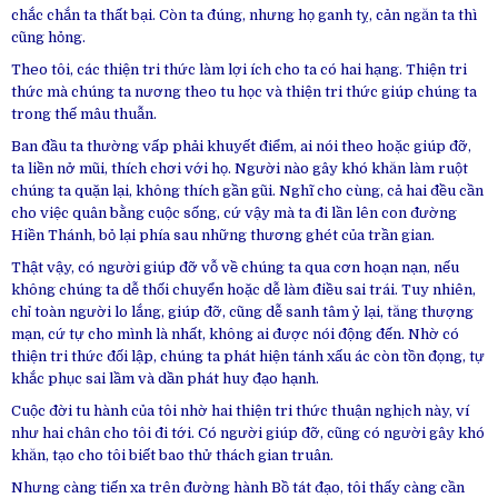
chắc chắn ta thất bại. Còn ta đúng, nhưng họ ganh tỵ, cản ngăn ta thì
cũng hỏng.
Theo tôi, các thiện tri thức làm lợi ích cho ta có hai hạng. Thiện tri
thức mà chúng ta nương theo tu học và thiện tri thức giúp chúng ta
trong thế mâu thuẫn.
Ban đầu ta thường vấp phải khuyết điểm, ai nói theo hoặc giúp đỡ,
ta liền nở mũi, thích chơi với họ. Người nào gây khó khăn làm ruột
chúng ta quặn lại, không thích gần gũi. Nghĩ cho cùng, cả hai đều cần
cho việc quân bằng cuộc sống, cứ vậy mà ta đi lần lên con đường
Hiền Thánh, bỏ lại phía sau những thương ghét của trần gian.
Thật vậy, có người giúp đỡ vỗ về chúng ta qua cơn hoạn nạn, nếu
không chúng ta dễ thối chuyển hoặc dễ làm điều sai trái. Tuy nhiên,
chỉ toàn người lo lắng, giúp đỡ, cũng dễ sanh tâm ỷ lại, tăng thượng
mạn, cứ tự cho mình là nhất, không ai được nói động đến. Nhờ có
thiện tri thức đối lập, chúng ta phát hiện tánh xấu ác còn tồn đọng, tự
khắc phục sai lầm và dần phát huy đạo hạnh.
Cuộc đời tu hành của tôi nhờ hai thiện tri thức thuận nghịch này, ví
như hai chân cho tôi đi tới. Có người giúp đỡ, cũng có người gây khó
khăn, tạo cho tôi biết bao thử thách gian truân.
Nhưng càng tiến xa trên đường hành Bồ tát đạo, tôi thấy càng cần