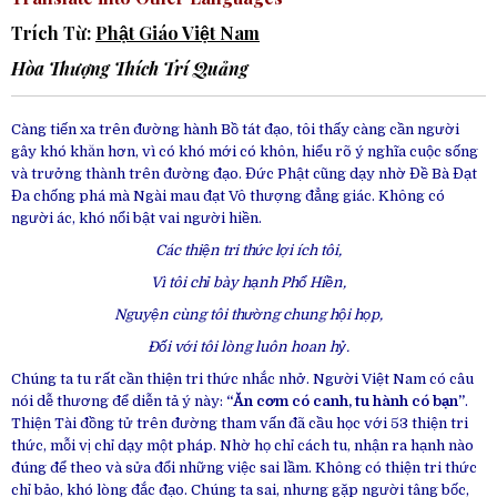
Trích Từ:
Phật Giáo Việt Nam
Hòa Thượng
Thích Trí Quảng
Càng tiến xa trên đường hành Bồ tát đạo, tôi thấy càng cần người
gây khó khăn hơn, vì có khó mới có khôn, hiểu rõ ý nghĩa cuộc sống
và trưởng thành trên đường đạo. Đức Phật cũng dạy nhờ Đề Bà Đạt
Đa chống phá mà Ngài mau đạt Vô thượng đẳng giác. Không có
người ác, khó nổi bật vai người hiền.
Các thiện tri thức lợi ích tôi,
Vì tôi chỉ bày hạnh Phổ Hiền,
Nguyện cùng tôi thường chung hội họp,
Đối với tôi lòng luôn hoan hỷ.
Chúng ta tu rất cần thiện tri thức nhắc nhở. Người Việt Nam có câu
nói dễ thương để diễn tả ý này:
“Ăn cơm có canh, tu hành có bạn”
.
Thiện Tài đồng tử trên đường tham vấn đã cầu học với 53 thiện tri
thức, mỗi vị chỉ dạy một pháp. Nhờ họ chỉ cách tu, nhận ra hạnh nào
đúng để theo và sửa đổi những việc sai lầm. Không có thiện tri thức
chỉ bảo, khó lòng đắc đạo. Chúng ta sai, nhưng gặp người tâng bốc,