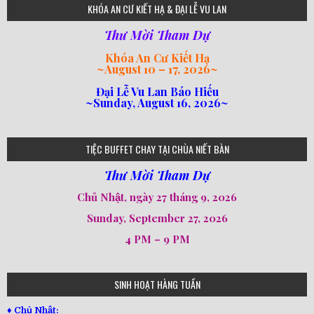
KHÓA AN CƯ KIẾT HẠ & ĐẠI LỄ VU LAN
Thư Mời Tham Dự
Khóa An Cư Kiết Hạ
~
August 10 – 17, 2026
~
Đại Lễ Vu Lan Báo Hiếu
~Sunday, August 16, 2026~
loi-phat-day
loipha10
loipha15
loipha13
loipha2
loipha5
loipha7
loipha8
loipha9
loipha4
loipha1
182
641
101
80
78
77
82
92
93
95
98
94
TIỆC BUFFET CHAY TẠI CHÙA NIẾT BÀN
Thư Mời Tham Dự
Chủ Nhật, ngày 27 tháng 9, 2026
Sunday, September 27, 2026
4 PM – 9 PM
SINH HOẠT HÀNG TUẦN
♦ Chủ Nhật: