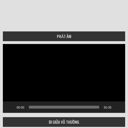
PHẬT ÂM
Video
Player
00:00
50:35
ĐI GIỮA VÔ THƯỜNG