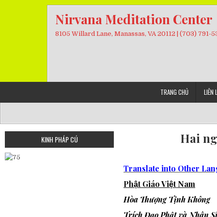
Skip
Nirvana Meditation Center
to
content
8105 Willard Lane, Manassas, VA 20112 | (703) 791-
TRANG CHỦ
LIÊN 
Hai ng
KINH PHÁP CÚ
Translate into Other La
Phật Giáo Việt Nam
Hòa Thượng
Tịnh Không
Trích Đạo Phật và Nhân S