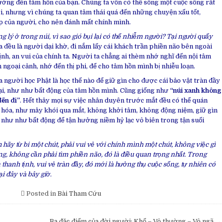
ởng đến tâm hồn của bạn. Chúng ta vốn có thể sống một cuộc sống rất
hơi, nhưng vì chúng ta quan tâm thái quá đến những chuyện xấu tốt,
hấp của người, cho nên đánh mất chính mình.
g lý ở trong núi, vì sao gió bụi lại có thể nhiễm người? Tại người quấy
a đều là người dại khờ, đi nắm lấy cái khách trần phiền não bên ngoài
ịnh, an vui của chính ta. Người ta chẳng ai thèm nhớ nghĩ đến nội tâm
 ngoại cảnh, nhớ đến thị phi, để cho tâm hồn mình bị nhiễu loạn.
a người học Phật là học thế nào để giữ gìn cho được cái bảo vật tràn đầy
gại, như như bất động của tâm hồn mình. Cũng giống như
“núi xanh không
ến đi”
. Hết thảy mọi sự việc nhân duyên trước mắt đều có thể quán
hóa, như mây khói qua mắt, không khởi tâm, không động niệm, giữ gìn
 như như bất động để tận hưởng niềm hỷ lạc vô biên trong tận suối
hãy từ bi một chút, phải vui vẻ với chính mình một chút, không việc gì
ng, không cần phải tìm phiền não, đó là điều quan trọng nhất. Trong
thanh tịnh, vui vẻ tràn đầy, đó mới là hưởng thụ cuộc sống, tự nhiên có
ại đây và bây giờ.
Posted in
Bài Tham Cứu
Ba đặc điểm của đời người: Khổ – Vô thường – Vô ngã →