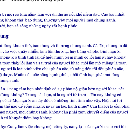
từ bi mới có khả năng làm vơi đi những nỗi khổ niềm đau. Các bạn nhất
lòng khoan thứ, bao dung, thương yêu mọi người, mọi chúng sanh.
ời, bạn sẽ sống những ngày rất hạnh phúc.
dung
mở lòng khoan thứ, bao dung và thương chúng sanh. Cả đời, chúng ta đã
an vào việc quấy nhiễu, làm tổn thương, hủy báng và phê bình người
không kịp bình tĩnh lại để hiểu mình, xem mình có lỗi lầm gì hay không.
 toàn thấy lỗi lầm và sai trái của người khác, mỗi lần mở miệng là toàn
 người là loài vĩnh viễn chịu phiền não, từ sáng đến tối đều phiền não,
gộ được. Muốn có cuộc sống hạnh phúc, nhất định bạn phải mở lòng
húng sanh.
ân. Trong tâm bạn nhất định có sự phẫn nộ, giận hờn người khác, rất
 đúng không? Trong các bạn, ai là người từ trước đến nay không có
có ai! Mọi người ai nấy đều có những tính tình như vậy. Hiện tại tôi
m thế nào để sống những ngày an lạc, hạnh phúc? Câu trả lời là cần phải
mọi người, mọi chúng sanh, không cần phải xem khuyết điểm của người
nh có khuyết điểm hay không.
này:
Cùng làm việc chung một công ty, năng lực của người ta so với tôi