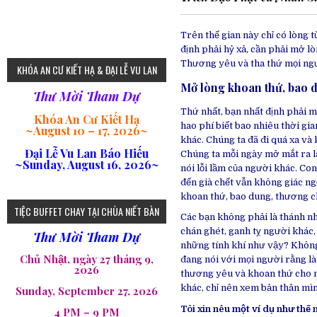
Trên thế gian này chỉ có lòng 
định phải hỷ xả, cần phải mở 
75
Thương yêu và tha thứ mọi ngư
KHÓA AN CƯ KIẾT HẠ & ĐẠI LỄ VU LAN
Mở lòng khoan thứ, bao 
Thư Mời Tham Dự
Thứ nhất, bạn nhất định phải 
Khóa An Cư Kiết Hạ
hao phí biết bao nhiêu thời gi
~
August 10 – 17, 2026
~
khác. Chúng ta đã đi quá xa và 
Đại Lễ Vu Lan Báo Hiếu
Chúng ta mỗi ngày mở mắt ra là
~Sunday, August 16, 2026~
nói lỗi lầm của người khác. Con
đến già chết vẫn không giác n
khoan thứ, bao dung, thương c
loi-phat-day
loipha10
loipha15
loipha13
loipha2
loipha5
loipha7
loipha8
loipha9
loipha4
loipha1
182
641
101
80
78
77
82
92
93
95
98
94
TIỆC BUFFET CHAY TẠI CHÙA NIẾT BÀN
Các bạn không phải là thánh nh
chán ghét, ganh tỵ người khác,
Thư Mời Tham Dự
những tính khí như vậy? Không 
Chủ Nhật, ngày 27 tháng 9,
đang nói với mọi người rằng là
2026
thương yêu và khoan thứ cho 
khác, chỉ nên xem bản thân mì
Sunday, September 27, 2026
Tôi xin nêu một ví dụ như thế 
4 PM – 9 PM