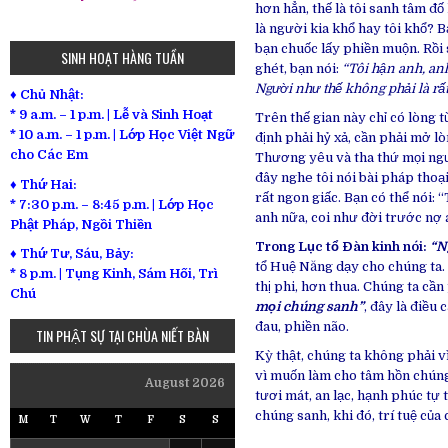
hơn hẳn, thế là tôi sanh tâm đố
là người kia khổ hay tôi khổ? B
bạn chuốc lấy phiền muộn. Rồi 
SINH HOẠT HÀNG TUẦN
ghét, bạn nói:
“Tôi hận anh, an
Người như thế không phải là rấ
♦ Chủ Nhật:
* 9 a.m. – 1 p.m. | Lễ và Sinh Hoạt
Trên thế gian này chỉ có lòng 
* 10 a.m. – 1 p.m. | Lớp Học Việt Ngữ
định phải hỷ xả, cần phải mở 
cho Các Em
Thương yêu và tha thứ mọi ngư
đây nghe tôi nói bài pháp thoạ
♦ Thứ Hai:
rất ngon giấc. Bạn có thể nói:
* 7:30 p.m. – 8:45 p.m. | Lớp Học
anh nữa, coi như đời trước nợ 
Phật Pháp, Ngồi Thiền
Trong Lục tổ Đàn kinh nói:
“N
♦ Thứ Tư, Sáu, Bảy:
tổ Huệ Năng dạy cho chúng ta. 
*
8 p.m. | Tụng Kinh, Sám Hối, Trì
thị phi, hơn thua. Chúng ta cầ
Chú
mọi chúng sanh”
, đây là điều
đau, phiền não.
TIN PHẬT SỰ TẠI CHÙA NIẾT BÀN
Kỳ thật, chúng ta không phải 
vì muốn làm cho tâm hồn chúng 
August 2026
tươi mát, an lạc, hạnh phúc tự 
chúng sanh, khi đó, trí tuệ của
M
T
W
T
F
S
S