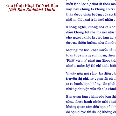
hiểu lệch lạc sự thật đi thóa mạ
Gia Đình Phật Tử Niết Bàn
Niết Bàn Buddhist Youth
vậy, nếu chúng ta không có trí t
thấy được chân tướng của sự 
những điều sai trái, ngộ nhận 
Không nghe, không nói và không
điều không tốt rồi, mà nói nhữn
cho người khác là việc làm ác, 
dương thiện huống nữa là một 
Một người học Phật muốn liễu 
toàn tuyên truyền những điều t
‘Phật’ và ‘ma’ phát âm (theo ti
nhiêu, nghe kỹ thì chỉ khác biệ
Vì vậy nên nói rằng, ba điều că
truyền thị phi, hy vọng tất cả 
ta tu hành, bạn không cần phải
những chuyện xấu tốt của chính
Bạn quan tâm chăm sóc bản thâ
sống được hạnh phúc một chút. 
không quan tâm đến bạn, tôi k
độ bạn được thì độ, độ không đư