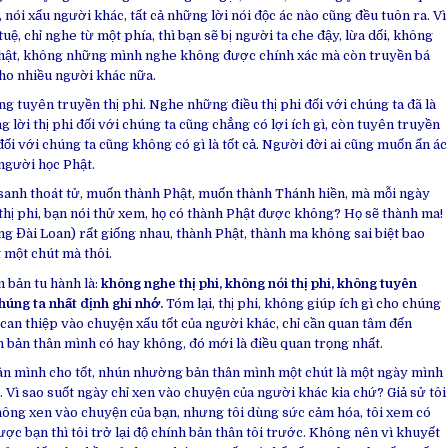
, nói xấu người khác, tất cả những lời nói độc ác nào cũng đều tuôn ra. Vì
uệ, chỉ nghe từ một phía, thì bạn sẽ bị người ta che đậy, lừa dối, không
thật, không những mình nghe không được chính xác mà còn truyền bá
cho nhiều người khác nữa.
 tuyên truyền thị phi. Nghe những điều thị phi đối với chúng ta đã là
g lời thị phi đối với chúng ta cũng chẳng có lợi ích gì, còn tuyên truyền
đối với chúng ta cũng không có gì là tốt cả. Người đời ai cũng muốn ẩn ác
người học Phật.
sanh thoát tử, muốn thành Phật, muốn thành Thánh hiền, mà mỗi ngày
hị phi, bạn nói thử xem, họ có thành Phật được không? Họ sẽ thành ma!
ếng Đài Loan) rất giống nhau, thành Phật, thành ma không sai biệt bao
t một chút mà thôi.
n bản tu hành là:
không nghe thị phi, không nói thị phi, không tuyên
chúng ta nhất định ghi nhớ.
Tóm lại, thị phi, không giúp ích gì cho chúng
 can thiệp vào chuyện xấu tốt của người khác, chỉ cần quan tâm đến
 bản thân mình có hay không, đó mới là điều quan trọng nhất.
n mình cho tốt, nhún nhường bản thân mình một chút là một ngày mình
Vì sao suốt ngày chỉ xen vào chuyện của người khác kia chứ? Giả sử tôi
hông xen vào chuyện của bạn, nhưng tôi dùng sức cảm hóa, tôi xem có
ợc bạn thì tôi trở lại độ chính bản thân tôi trước. Không nên vì khuyết