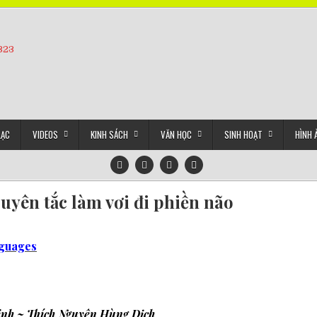
5323
LẠC
VIDEOS
KINH SÁCH
VĂN HỌC
SINH HOẠT
HÌNH 
uyên tắc làm vơi đi phiền não
nguages
inh ~ Thích Nguyên Hùng Dịch