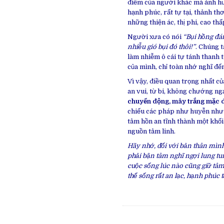
điểm của người khác mà ảnh hư
hạnh phúc, rất tự tại, thảnh t
những thiện ác, thị phi, cao t
Người xưa có nói
“Bụi hồng đán
nhiễu gió bụi đó thôi!”
. Chúng t
làm nhiễm ô cái tự tánh thanh t
của mình, chỉ toàn nhớ nghĩ đến
Vì vậy, điều quan trọng nhất củ
an vui, từ bi, không chướng n
chuyển động, mây trắng mặc đ
chiếu các pháp như huyễn như 
tâm hồn an tĩnh thành một khối
nguồn tâm linh.
Hãy nhớ, đối với bản thân mình 
phải bận tâm nghĩ ngợi lung tu
cuộc sống lúc nào cũng giữ tâm 
thể sống rất an lạc, hạnh phúc t
Post