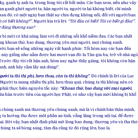
 kỵ, ganh tỵ anh ta, trong lòng tôi rất bất mãn. Các bạn xem, nếu như vậy
ạn ganh ghét người ta, hận người ta, người ta lại không biết, chỉ mình
sau đó, có một ngày bạn thật sự chịu đựng không nổi, đối với người bạn
h có biết không?”
. Người kia trả lời:
“Tôi đâu có biết! Tôi có biết gì đâu!”
.
t đáng thương sao?
từ bi mới có khả năng làm vơi đi những nỗi khổ niềm đau. Các bạn nhất
lòng khoan thứ, bao dung, thương yêu mọi người, mọi chúng sanh.
ời, bạn sẽ sống những ngày rất hạnh phúc. Tối hôm nay các bạn đến
i này giống như nắm được hai mươi vạn đô-la Tân-gia-ba, trở về nhà ngủ
 “Trước đây tôi rất hận anh, hôm nay nghe thầy giảng, tôi không còn hận
anh, anh hãy cầm lấy mà dùng!”.
gười ta thì thị phi, hơn thua, còn ta thì không”
. Đó chính là lời của Lục
Người ta mang nhiều thị phi, hơn thua quá, chúng ta thì không nên có
n phải thực hiện nguyên tắc này:
“Khoan thứ, bao dung với mọi người,
 căn bản trước tiên của người học Phật, có như vậy bạn mới không bị khổ
vì chúng sanh mà thương yêu chúng sanh, mà là vì chính bản thân mình,
ta hưởng thụ được một phần an tịnh, vắng lặng trong nội tại, để được
tại. Bởi vậy, bạn nhất định phải mở lòng bao dung, thương yêu và tha thứ
 chúng ta sẽ bừng sáng, tâm địa cũng từ đó rộng lớn, bao la.