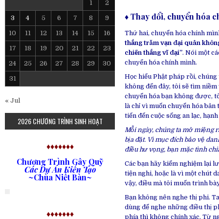
1
2
♦ Thay đổi, chuyển hóa 
3
4
5
6
7
8
9
10
11
12
13
14
15
16
Thứ hai, chuyển hóa chính mình
thắng trăm vạn đại quân không
17
18
19
20
21
22
23
chiến thắng vĩ đại”
. Nói một cá
chuyển hóa chính mình.
24
25
26
27
28
29
30
Học hiểu Phật pháp rồi, chúng 
31
không đến đây, tôi sẽ tìm niềm 
chuyển hóa bạn không được, tôi 
« Jul
là chỉ vì muốn chuyển hóa bản 
tiến đến cuộc sống an lạc, hạnh
2026 CHƯƠNG TRÌNH SINH HOẠT
Mỗi ngày, chúng ta mở miệng ra 
bịa đặt. Vì mục đích bảo vệ dan
♦♦♦♦♦♦♦
điều hư vọng, bạn mặc tình chi
Chương Trình Gây Quỹ
Các bạn hãy kiểm nghiệm lại lư
Các Dự Án Kiến Tạo
tiện nghi, hoặc là vì một chút 
~Chùa Niết Bàn~
vậy, điều mà tôi muốn trình bà
Bạn không nên nghe thị phi. T
dùng để nghe những điều thị phi.
♦♦♦♦♦♦♦
phía thì không chính xác. Từ n