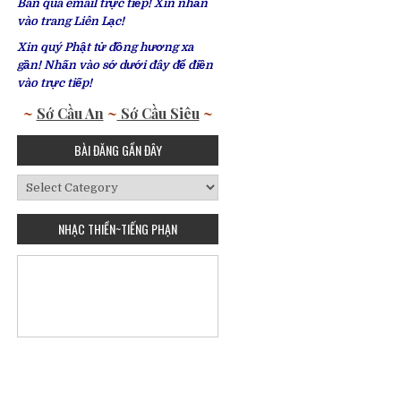
Bàn qua email trực tiếp! Xin nhấn
vào trang Liên Lạc!
Xin quý Phật tử đồng hương xa
gần! Nhấn vào sớ dưới đây để điền
vào trực tiếp!
~
Sớ Cầu An
~
Sớ Cầu Siêu
~
BÀI ĐĂNG GẦN ĐÂY
Bài
Đăng
Gần
NHẠC THIỀN~TIẾNG PHẠN
Đây