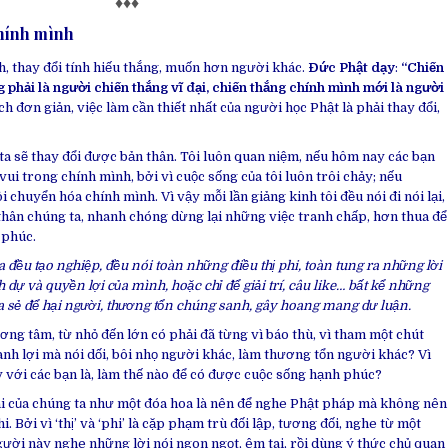
♦♦♦
chính mình
, thay đổi tính hiếu thắng, muốn hơn người khác.
Đức Phật dạy
:
“Chiến
 phải là người chiến thắng vĩ đại, chiến thắng chính mình mới là người
ch đơn giản, việc làm cần thiết nhất của người học Phật là phải thay đổi,
ta sẽ thay đổi được bản thân. Tôi luôn quan niệm, nếu hôm nay các bạn
vui trong chính mình, bởi vì cuộc sống của tôi luôn trôi chảy; nếu
chuyển hóa chính mình. Vì vậy mỗi lần giảng kinh tôi đều nói đi nói lại,
thân chúng ta, nhanh chóng dừng lại những việc tranh chấp, hơn thua để
 phúc.
đều tạo nghiệp, đều nói toàn những điều thị phi, toàn tung ra những lời
h dự và quyền lợi của mình, hoặc chỉ để giải trí, câu like… bất kể những
a sẻ để hại người, thương tổn chúng sanh, gây hoang mang dư luận.
ơng tâm, từ nhỏ đến lớn có phải đã từng vì báo thù, vì tham một chút
danh lợi mà nói dối, bôi nhọ người khác, làm thương tổn người khác? Vì
y với các bạn là, làm thế nào để có được cuộc sống hạnh phúc?
ai của chúng ta như một đóa hoa là nên để nghe Phật pháp mà không nên
 Bởi vì ‘thị’ và ‘phi’ là cặp phạm trù đối lập, tương đối, nghe từ một
gười này nghe những lời nói ngon ngọt, êm tai, rồi dùng ý thức chủ quan