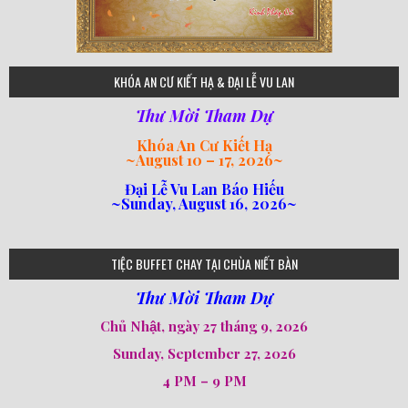
75
KHÓA AN CƯ KIẾT HẠ & ĐẠI LỄ VU LAN
Thư Mời Tham Dự
Khóa An Cư Kiết Hạ
~
August 10 – 17, 2026
~
Đại Lễ Vu Lan Báo Hiếu
~Sunday, August 16, 2026~
loi-phat-day
loipha10
loipha15
loipha13
loipha2
loipha5
loipha7
loipha8
loipha9
loipha4
loipha1
182
641
101
80
78
77
82
92
93
95
98
94
TIỆC BUFFET CHAY TẠI CHÙA NIẾT BÀN
Thư Mời Tham Dự
Chủ Nhật, ngày 27 tháng 9, 2026
Sunday, September 27, 2026
4 PM – 9 PM