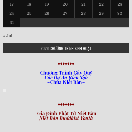
17
18
19
20
21
22
23
24
25
26
27
28
29
30
31
« Jul
2026 CHƯƠNG TRÌNH SINH HOẠT
♦♦♦♦♦♦♦
Chương Trình Gây Quỹ
Các Dự Án Kiến Tạo
~Chùa Niết Bàn~
♦♦♦♦♦♦♦
Gia Đình Phật Tử Niết Bàn
Niết Bàn Buddhist Youth