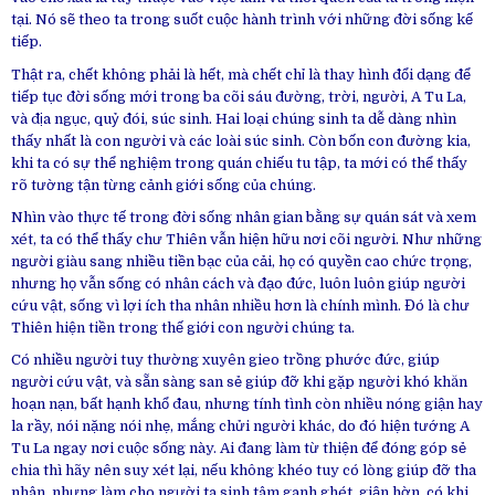
tại. Nó sẽ theo ta trong suốt cuộc hành trình với những đời sống kế
tiếp.
Thật ra, chết không phải là hết, mà chết chỉ là thay hình đổi dạng để
tiếp tục đời sống mới trong ba cõi sáu đường, trời, người, A Tu La,
và địa ngục, quỷ đói, súc sinh. Hai loại chúng sinh ta dễ dàng nhìn
thấy nhất là con người và các loài súc sinh. Còn bốn con đường kia,
khi ta có sự thể nghiệm trong quán chiếu tu tập, ta mới có thể thấy
rõ tường tận từng cảnh giới sống của chúng.
Nhìn vào thực tế trong đời sống nhân gian bằng sự quán sát và xem
xét, ta có thể thấy chư Thiên vẫn hiện hữu nơi cõi người. Như những
người giàu sang nhiều tiền bạc của cải, họ có quyền cao chức trọng,
nhưng họ vẫn sống có nhân cách và đạo đức, luôn luôn giúp người
cứu vật, sống vì lợi ích tha nhân nhiều hơn là chính mình. Đó là chư
Thiên hiện tiền trong thế giới con người chúng ta.
Có nhiều người tuy thường xuyên gieo trồng phước đức, giúp
người cứu vật, và sẵn sàng san sẻ giúp đỡ khi gặp người khó khăn
hoạn nạn, bất hạnh khổ đau, nhưng tính tình còn nhiều nóng giận hay
la rầy, nói nặng nói nhẹ, mắng chửi người khác, do đó hiện tướng A
Tu La ngay nơi cuộc sống này. Ai đang làm từ thiện để đóng góp sẻ
chia thì hãy nên suy xét lại, nếu không khéo tuy có lòng giúp đỡ tha
nhân, nhưng làm cho người ta sinh tâm ganh ghét, giận hờn, có khi