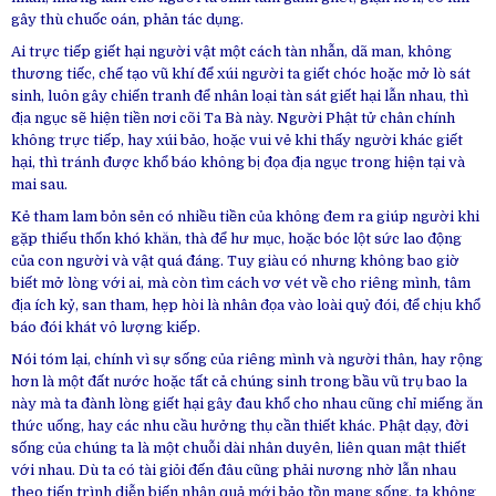
gây thù chuốc oán, phản tác dụng.
Ai trực tiếp giết hại người vật một cách tàn nhẫn, dã man, không
thương tiếc, chế tạo vũ khí để xúi người ta giết chóc hoặc mở lò sát
sinh, luôn gây chiến tranh để nhân loại tàn sát giết hại lẫn nhau, thì
địa ngục sẽ hiện tiền nơi cõi Ta Bà này. Người Phật tử chân chính
không trực tiếp, hay xúi bảo, hoặc vui vẻ khi thấy người khác giết
hại, thì tránh được khổ báo không bị đọa địa ngục trong hiện tại và
mai sau.
Kẻ tham lam bỏn sẻn có nhiều tiền của không đem ra giúp người khi
gặp thiếu thốn khó khăn, thà để hư mục, hoặc bóc lột sức lao động
của con người và vật quá đáng. Tuy giàu có nhưng không bao giờ
biết mở lòng với ai, mà còn tìm cách vơ vét về cho riêng mình, tâm
địa ích kỷ, san tham, hẹp hòi là nhân đọa vào loài quỷ đói, để chịu khổ
báo đói khát vô lượng kiếp.
Nói tóm lại, chính vì sự sống của riêng mình và người thân, hay rộng
hơn là một đất nước hoặc tất cả chúng sinh trong bầu vũ trụ bao la
này mà ta đành lòng giết hại gây đau khổ cho nhau cũng chỉ miếng ăn
thức uống, hay các nhu cầu hưởng thụ cần thiết khác. Phật dạy, đời
sống của chúng ta là một chuỗi dài nhân duyên, liên quan mật thiết
với nhau. Dù ta có tài giỏi đến đâu cũng phải nương nhờ lẫn nhau
theo tiến trình diễn biến nhân quả mới bảo tồn mạng sống, ta không