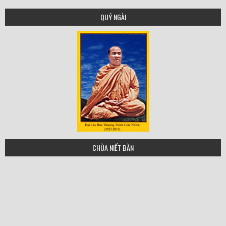
QUÝ NGÀI
tgn
CHÙA NIẾT BÀN