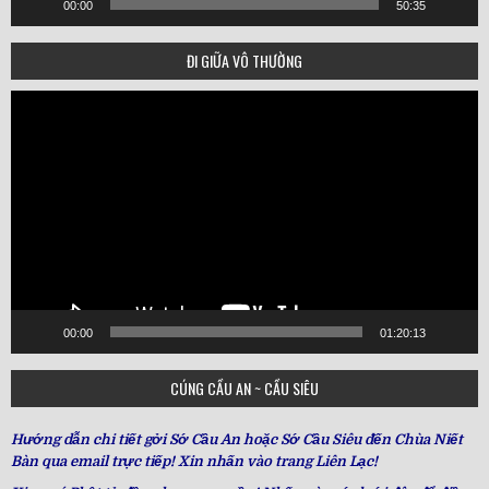
00:00
50:35
ĐI GIỮA VÔ THƯỜNG
Video
Player
00:00
01:20:13
CÚNG CẦU AN ~ CẦU SIÊU
Hướng dẫn chi tiết gởi Sớ Cầu An hoặc Sớ Cầu Siêu đến Chùa Niết
Bàn qua email trực tiếp! Xin nhấn vào trang Liên Lạc!