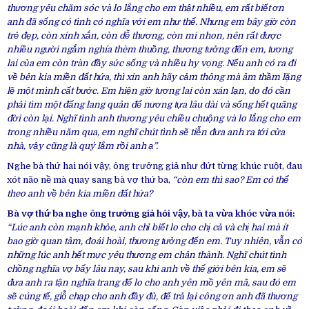
thương yêu chăm sóc và lo lắng cho em thật nhiều, em rất biết ơn
anh đã sống có tình có nghĩa với em như thế. Nhưng em bây giờ còn
trẻ đẹp, còn xinh xắn, còn dễ thương, còn mi nhon, nên rất được
nhiều người ngắm nghía thèm thuồng, thương tưởng đến em, tương
lai của em còn tràn đầy sức sống và nhiều hy vọng. Nếu anh có ra đi
về bên kia miền đất hứa, thì xin anh hãy cảm thông mà âm thầm lặng
lẽ một mình cất bước. Em hiện giờ tương lai còn xán lạn, do đó cần
phải tìm một đấng lang quân để nương tựa lâu dài và sống hết quãng
đời còn lại. Nghĩ tình anh thương yêu chiều chuộng và lo lắng cho em
trong nhiều năm qua, em nghĩ chút tình sẽ tiễn đưa anh ra tới cửa
nhà, vậy cũng là quý lắm rồi anh ạ”.
Nghe bà thứ hai nói vậy, ông trưởng giả như đứt từng khúc ruột, đau
xót não nề mà quay sang bà vợ thứ ba,
“còn em thì sao? Em có thể
theo anh về bên kia miền đất hứa?
Bà vợ thứ ba nghe ông trưởng giả hỏi vậy, bà ta vừa khóc vừa nói:
“Lúc anh còn mạnh khỏe, anh chỉ biết lo cho chị cả và chị hai mà ít
bao giờ quan tâm, đoái hoài, thương tưởng đến em. Tuy nhiên, vẫn có
những lúc anh hết mực yêu thương em chân thành. Nghĩ chút tình
chồng nghĩa vợ bấy lâu nay, sau khi anh về thế giới bên kia, em sẽ
đưa anh ra tận nghĩa trang để lo cho anh yên mồ yên mã, sau đó em
sẽ cúng tế, giỗ chạp cho anh đầy đủ, để trả lại công ơn anh đã thương