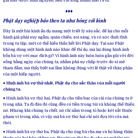
giả như được mãn nguyện, liền vui lòng nhắm mắt ra đi.
♦♦♦
Phật dạy nghiệp báo theo ta như bóng với hình
Đây là một bài kinh ẩn dụ mang một triết lý sâu sắc, để lại cho mỗi
hành giả phải suy ngẫm, quán chiếu, soi sáng, và có sức định tĩnh
trong tu tập, mới có thể hiểu thấu hết lời Phật dạy. Tại sao Phật
không dùng một hình ảnh nào khác để thí dụ, mà lại dùng hình ảnh
bốn bà vợ với mục đích gì? Vì hình ảnh này luôn luôn gần gũi với đời
sống hằng ngày của chúng ta, nhằm phá sự chấp trước do si mê
tham đắm, mà thấy biết sai lầm không đúng với lẽ thật về thân phận
của một kiếp người.
♦ Hình ảnh bà vợ thứ nhất, Phật dụ cho sắc thân của mỗi người
chúng ta.
♦ Hình ảnh bà vợ thứ hai, Phật dụ cho tiền bạc của cải của chúng ta ở
trong nhà. Ta đi đâu đó cũng đều có tiền trong túi và không thể thiếu
nó. Nhưng khi chúng ta chết, nó chỉ nằm trong tủ hoặc két sắt thuộc
phạm vi trong nhà, vì vậy mà bà vợ thứ hai chỉ nói đưa tới cửa mà
thôi.
♦ Hình ảnh bà vợ thứ ba, Phật dụ cho ông bà cha mẹ và họ hàng thân
thuộc của hai bên chồng vợ. Người vợ thứ ba dụ cho sự nghiệp gia