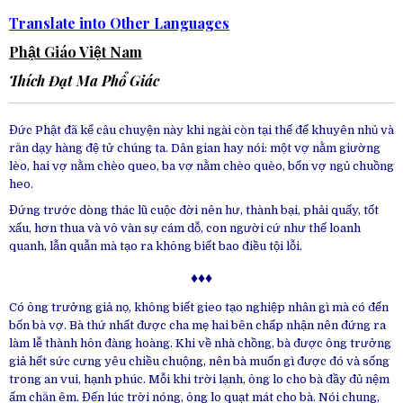
Translate into Other Languages
Phật Giáo Việt Nam
Thích Đạt Ma Phổ Giác
Đức Phật đã kể câu chuyện này khi ngài còn tại thế để khuyên nhủ và
răn dạy hàng đệ tử chúng ta. Dân gian hay nói: một vợ nằm giường
lèo, hai vợ nằm chèo queo, ba vợ nằm chèo quèo, bốn vợ ngủ chuồng
heo.
Đứng trước dòng thác lũ cuộc đời nên hư, thành bại, phải quấy, tốt
xấu, hơn thua và vô vàn sự cám dỗ, con người cứ như thế loanh
quanh, lẫn quẫn mà tạo ra không biết bao điều tội lỗi.
♦♦♦
Có ông trưởng giả nọ, không biết gieo tạo nghiệp nhân gì mà có đến
bốn bà vợ. Bà thứ nhất được cha mẹ hai bên chấp nhận nên đứng ra
làm lễ thành hôn đàng hoàng. Khi về nhà chồng, bà được ông trưởng
giả hết sức cưng yêu chiều chuộng, nên bà muốn gì được đó và sống
trong an vui, hạnh phúc. Mỗi khi trời lạnh, ông lo cho bà đầy đủ nệm
ấm chăn êm. Đến lúc trời nóng, ông lo quạt mát cho bà. Nói chung,