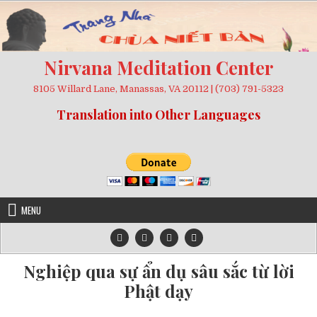
Skip
to
content
Nirvana Meditation Center
8105 Willard Lane, Manassas, VA 20112 | (703) 791-5323
Translation into Other Languages
MENU
Nghiệp qua sự ẩn dụ sâu sắc từ lời
Phật dạy