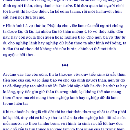
đình người thân, công danh chức tước. Khi đưa quan tài người chết
tới huyệt thì họ đọc điếu văn kể công trạng, rồi mới hạ huyệt chôn
cất, nên nói đưa tới mộ.
♦ Hình ảnh bà vợ thứ tư, Phật dụ cho việc làm của mỗi người chúng
ta được lập đi lập lại nhiều lần từ thân miệng ý, từ vô thủy kiếp đến
nay, hay còn gọi là thói quen hoặc nghiệp báo. Cho nên, bà vợ thứ tư
dụ cho nghiệp lành hay nghiệp dữ luôn theo ta như hình với bóng, ta
ở đâu thì nó theo đó không rời nửa bước, chính vì thế mới tình
nguyện chết theo.
♦♦♦
Ai cũng vậy, lúc còn sống thì ta thương yêu quý tiếc gìn giữ sắc thân,
tiền bạc của cải, và lo lắng bảo vệ cho gia đình người thân, nên từ đó
ta dễ dàng gây tạo nhiều tội lỗi. Đến khi sắp chết lìa đời, ba thứ ta hay
lo lắng, quý tiếc gìn giữ thân thương nhất, lại không thể nào mang
theo được, mà chỉ mang theo nghiệp lành hay nghiệp dữ đã làm
trong hiện tại.
Khi ta chuẩn bị từ giã cõi đời thì ba thứ thân thương nhất ta đều phải
bỏ lại hết, duy chỉ có bà vợ thứ tư là ẩn dụ cho nghiệp báo tốt xấu của
mỗi người, nó theo ta như bóng với hình, ta sinh ra chỗ tốt hay đọa
vào chỗ xấu là tùy thuộc vào việc làm và thói quen của ta trong hiện