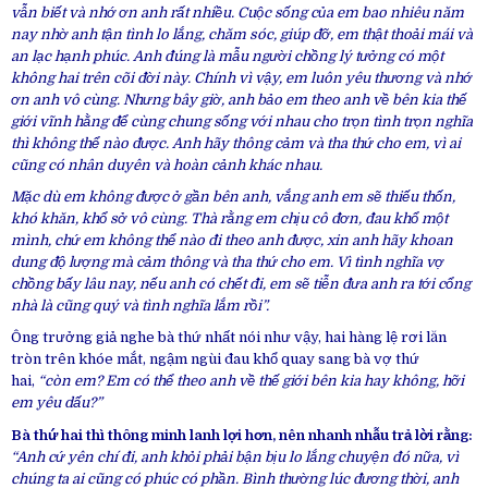
vẫn biết và nhớ ơn anh rất nhiều. Cuộc sống của em bao nhiêu năm
nay nhờ anh tận tình lo lắng, chăm sóc, giúp đỡ, em thật thoải mái và
an lạc hạnh phúc. Anh đúng là mẫu người chồng lý tưởng có một
không hai trên cõi đời này. Chính vì vậy, em luôn yêu thương và nhớ
ơn anh vô cùng. Nhưng bây giờ, anh bảo em theo anh về bên kia thế
giới vĩnh hằng để cùng chung sống với nhau cho trọn tình trọn nghĩa
thì không thể nào được. Anh hãy thông cảm và tha thứ cho em, vì ai
cũng có nhân duyên và hoàn cảnh khác nhau.
Mặc dù em không được ở gần bên anh, vắng anh em sẽ thiếu thốn,
khó khăn, khổ sở vô cùng. Thà rằng em chịu cô đơn, đau khổ một
mình, chứ em không thể nào đi theo anh được, xin anh hãy khoan
dung độ lượng mà cảm thông và tha thứ cho em. Vì tình nghĩa vợ
chồng bấy lâu nay, nếu anh có chết đi, em sẽ tiễn đưa anh ra tới cổng
nhà là cũng quý và tình nghĩa lắm rồi”.
Ông trưởng giả nghe bà thứ nhất nói như vậy, hai hàng lệ rơi lăn
tròn trên khóe mắt, ngậm ngùi đau khổ quay sang bà vợ thứ
hai,
“còn em? Em có thể theo anh về thế giới bên kia hay không, hỡi
em yêu dấu?”
Bà thứ hai thì thông minh lanh lợi hơn, nên nhanh nhẫu trả lời rằng:
“Anh cứ yên chí đi, anh khỏi phải bận bịu lo lắng chuyện đó nữa, vì
chúng ta ai cũng có phúc có phần. Bình thường lúc đương thời, anh