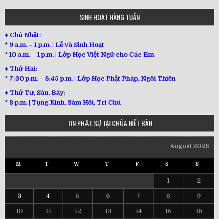
SINH HOẠT HÀNG TUẦN
♦ Chủ Nhật:
* 9 a.m. – 1 p.m. | Lễ và Sinh Hoạt
* 10 a.m. – 1 p.m. | Lớp Học Việt Ngữ cho Các Em
♦ Thứ Hai:
* 7:30 p.m. – 8:45 p.m. | Lớp Học Phật Pháp, Ngồi Thiền
♦ Thứ Tư, Sáu, Bảy:
*
8 p.m. | Tụng Kinh, Sám Hối, Trì Chú
TIN PHẬT SỰ TẠI CHÙA NIẾT BÀN
August 2026
M
T
W
T
F
S
S
1
2
3
4
5
6
7
8
9
10
11
12
13
14
15
16