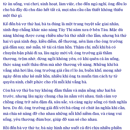
từ ăn uống, vui chơi, sinh hoạt, làm việc, cho đến ngủ nghỉ, ông đều lo
cho bà đầy đủ chu đáo hết tất cả, mọi nhu cầu cần thiết không thiếu
một thứ gì.
Kế đến bà vợ thứ hai, bà ta đúng là một trang tuyệt sắc giai nhân,
xinh đẹp chẳng khác nào nàng Tây Thi năm xưa ở bên Tàu. Mặc dù
nàng không được cưng chiều như bà thứ nhất cho lắm, nhưng bà thứ
hai vì quá xinh đẹp, kiều diễm, dễ thương, nên làm cho ông trưởng
giả đắm say, mê mẫn, tê tái cả tâm hồn. Thậm chí, mỗi khi bà có
chuyện bận phải đi xa, lâu ngày mới về, ông trưởng giả thầm
thương, trộm nhớ, đứng ngồi không yên, có khi quên cả ăn uống,
thức sáng suốt thâu đêm mà nhớ thương về nàng. Những khi bà
vắng nhà hơi lâu, ông trưởng giả rầu rĩ lo âu, buồn khổ, mong nhớ
ngày đêm như kẻ mất hồn, nhiều khi ông ta muốn tìm cách tự tử
quyên sinh, chết phức cho rồi mỗi khi vắng bà.
Còn bà vợ thứ ba tuy không đầm thắm và mặn nồng như hai bà
trước, nhưng lâu ngày chung chạ ăn nằm với nhau, tình cảm vợ
chồng cũng trở nên đậm đà, sâu sắc, và càng ngày sống có tình nghĩa
hơn. Do đó, ông trưởng giả đối với bà cũng có chút ân nghĩa khi cần,
mà chia sẻ nâng đỡ cho nhau những nỗi khổ niềm đau, và cùng vui
sống, yêu thương đùm bọc, giúp đỡ san sẻ cho nhau.
Rồi đến bà vợ thứ tư, bà này hình như suốt cả đời chịu nhiều phiền