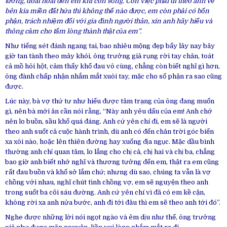
tưởng, đoái hoài đến em khi còn sống. Còn việc phải đi theo anh về
bên kia miền đất hứa thì không thể nào được, em còn phải có bổn
phận, trách nhiệm đối với gia đình người thân, xin anh hãy hiểu và
thông cảm cho tấm lòng thành thật của em”.
Như tiếng sét đánh ngang tai, bao nhiêu mộng đẹp bấy lây nay bây
giờ tan tành theo mây khói, ông trưởng giả rụng rời tay chân, toát
cả mồ hôi hột, cảm thấy khổ đau vô cùng, chẳng còn biết nghĩ gì hơn,
ông đành chấp nhận nhắm mắt xuôi tay, mặc cho số phận ra sao cũng
được.
Lúc này, bà vợ thứ tư như hiểu được tâm trạng của ông đang muốn
gì, nên bà mới ân cần nói rằng, “Này anh yêu dấu của em! Anh chớ
nên lo buồn, sầu khổ quá đáng. Anh cứ yên chí đi, em sẽ là người
theo anh suốt cả cuộc hành trình, dù anh có đến chân trời góc biển
xa xôi nào, hoặc lên thiên đường hay xuống địa ngục. Mặc dầu bình
thường anh chỉ quan tâm, lo lắng cho chị cả, chị hai và chị ba, chẳng
bao giờ anh biết nhớ nghĩ và thương tưởng đến em, thật ra em cũng
rất đau buồn và khổ sở lắm chứ; nhưng dù sao, chúng ta vẫn là vợ
chồng với nhau, nghĩ chút tình chồng vợ, em sẽ nguyện theo anh
trong suốt ba cõi sáu đường. Anh cứ yên chí vì đã có em kề cận,
không rời xa anh nửa bước, anh đi tới đâu thì em sẽ theo anh tới đó”.
Nghe được những lời nói ngọt ngào và êm dịu như thế, ông trưởng