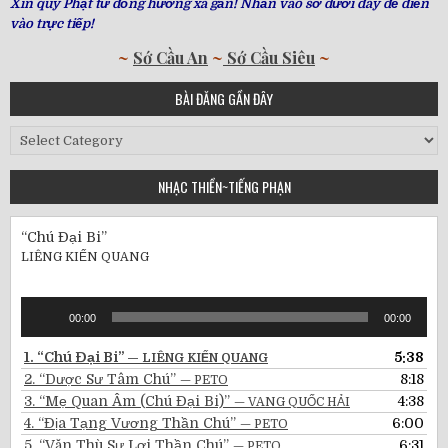
Xin quý Phật tử đồng hương xa gần! Nhấn vào sớ dưới đây để điền
vào trực tiếp!
~
Sớ Cầu An
~
Sớ Cầu Siêu
~
BÀI ĐĂNG GẦN ĐÂY
Bài
Đăng
Gần
NHẠC THIỀN~TIẾNG PHẠN
Đây
“Chú Đại Bi”
LIÊNG KIẾN QUANG
Audio
00:00
00:00
Player
1.
“Chú Đại Bi”
5:38
— LIÊNG KIẾN QUANG
2.
“Dược Sư Tâm Chú”
8:18
— PETO
3.
“Mẹ Quan Âm (Chú Đại Bi)”
4:38
— VANG QUỐC HẢI
4.
“Địa Tạng Vương Thần Chú”
6:00
— PETO
5.
“Văn Thù Sư Lợi Thần Chú”
6:31
— PETO