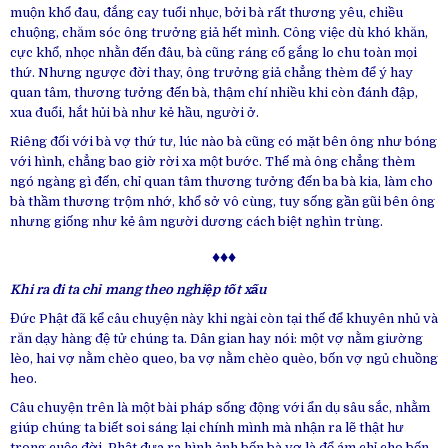
muộn khổ đau, đắng cay tuổi nhục, bởi bà rất thương yêu, chiều
chuộng, chăm sóc ông trưởng giả hết mình. Công việc dù khó khăn,
cực khổ, nhọc nhằn đến đâu, bà cũng ráng cố gắng lo chu toàn mọi
thứ. Nhưng ngược đời thay, ông trưởng giả chẳng thèm để ý hay
quan tâm, thương tưởng đến bà, thậm chí nhiều khi còn đánh đập,
xua đuổi, hắt hủi bà như kẻ hầu, người ở.
Riêng đối với bà vợ thứ tư, lúc nào bà cũng có mặt bên ông như bóng
với hình, chẳng bao giờ rời xa một bước. Thế mà ông chẳng thèm
ngó ngàng gì đến, chỉ quan tâm thương tưởng đến ba bà kia, làm cho
bà thầm thương trộm nhớ, khổ sở vô cùng, tuy sống gần gũi bên ông
nhưng giống như kẻ âm người dương cách biệt nghìn trùng.
♦♦♦
Khi ra đi ta chỉ mang theo nghiệp tốt xấu
Đức Phật đã kể câu chuyện này khi ngài còn tại thế để khuyên nhủ và
răn dạy hàng đệ tử chúng ta. Dân gian hay nói: một vợ nằm giường
lèo, hai vợ nằm chèo queo, ba vợ nằm chèo quèo, bốn vợ ngủ chuồng
heo.
Câu chuyện trên là một bài pháp sống động với ẩn dụ sâu sắc, nhằm
giúp chúng ta biết soi sáng lại chính mình mà nhận ra lẽ thật hư
trong cuộc đời. Phật đưa ra hình ảnh bốn bà vợ là để ám chỉ cho bốn