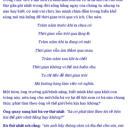
thứ gần gũi nhất trong đời sống hằng ngày của chúng ta, nhưng ta
nào hay biết, cứ mãi vui chơi, lao mình chìm đắm trong biển khổ
sông mê mà luống để thời gian trôi qua vô ích. Cho nên:
Trăm năm trước khi ta chưa có
Thời gian vẫn trôi qua lặng lẽ.
Trăm năm khi ta đang có mặt
Thời gian vẫn âm thầm qua mau.
Trăm năm sau khi ta chết
Thời gian không vì thế mà buồn rầu.
Ta chỉ tiếc để thời gian trôi
Mà buông lung làm việc vô nghĩa.
Một hôm, ông trưởng giả bệnh nặng, biết mình khó qua khỏi con
trăng này, nên ông cho mời bốn bà vợ lại để hỏi xem có bà nào chung
thủy, phát tâm theo ông về thế giới bên kia hay không?
Ông quay sang hỏi bà vợ thứ nhất:
“bà có phát tâm theo tôi về bên
kia thế giới vĩnh hằng hay không?”
Bà thứ nhất nói rằng:
“xin anh hãy thông cảm và tha thứ cho em, em