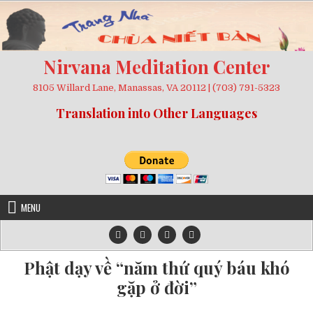
Skip
to
content
Nirvana Meditation Center
8105 Willard Lane, Manassas, VA 20112 | (703) 791-5323
Translation into Other Languages
MENU
Phật dạy về “năm thứ quý báu khó
gặp ở đời”