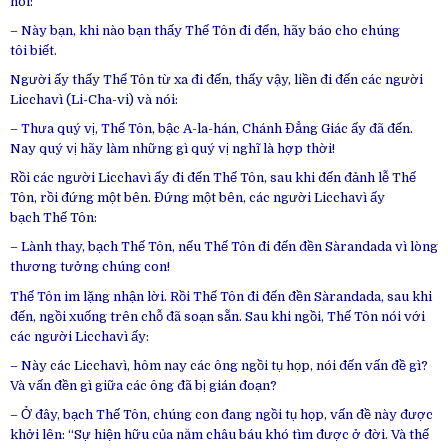
nói:
– Này bạn, khi nào bạn thấy Thế Tôn đi đến, hãy báo cho chúng
tôi biết.
Người ấy thấy Thế Tôn từ xa đi đến, thấy vậy, liền đi đến các người
Licchavì (Li-Cha-vi) và nói:
– Thưa quý vị, Thế Tôn, bậc A-la-hán, Chánh Đẳng Giác ấy đã đến.
Nay quý vị hãy làm những gì quý vị nghĩ là hợp thời!
Rồi các người Licchavì ấy đi đến Thế Tôn, sau khi đến đảnh lễ Thế
Tôn, rồi đứng một bên. Đứng một bên, các người Licchavì ấy
bạch Thế Tôn:
– Lành thay, bạch Thế Tôn, nếu Thế Tôn đi đến đền Sàrandada vì lòng
thương tưởng chúng con!
Thế Tôn im lặng nhận lời. Rồi Thế Tôn đi đến đền Sàrandada, sau khi
đến, ngồi xuống trên chỗ đã soạn sẵn. Sau khi ngồi, Thế Tôn nói với
các người Licchavì ấy:
– Này các Licchavì, hôm nay các ông ngồi tụ họp, nói đến vấn đề gì?
Và vấn đền gì giữa các ông đã bị gián đoạn?
– Ở đây, bạch Thế Tôn, chúng con đang ngồi tụ họp, vấn đề này được
khởi lên: “Sự hiện hữu của năm châu báu khó tìm được ở đời. Và thế