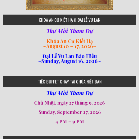
75
KHÓA AN CƯ KIẾT HẠ & ĐẠI LỄ VU LAN
Thư Mời Tham Dự
Khóa An Cư Kiết Hạ
~
August 10 – 17, 2026
~
Đại Lễ Vu Lan Báo Hiếu
~Sunday, August 16, 2026~
loi-phat-day
loipha10
loipha15
loipha13
loipha2
loipha5
loipha7
loipha8
loipha9
loipha4
loipha1
182
641
101
80
78
77
82
92
93
95
98
94
TIỆC BUFFET CHAY TẠI CHÙA NIẾT BÀN
Thư Mời Tham Dự
Chủ Nhật, ngày 27 tháng 9, 2026
Sunday, September 27, 2026
4 PM – 9 PM