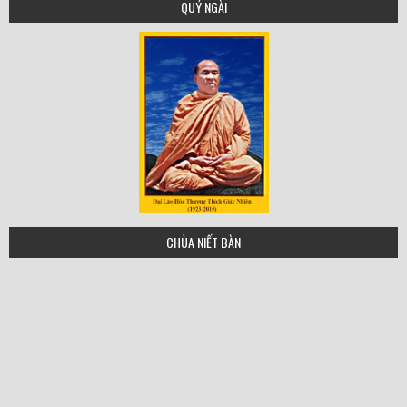
QUÝ NGÀI
tgn
CHÙA NIẾT BÀN