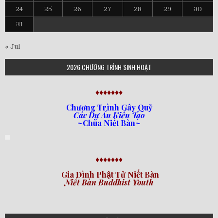
24
25
26
27
28
29
30
31
« Jul
2026 CHƯƠNG TRÌNH SINH HOẠT
♦♦♦♦♦♦♦
Chương Trình Gây Quỹ
Các Dự Án Kiến Tạo
~Chùa Niết Bàn~
♦♦♦♦♦♦♦
Gia Đình Phật Tử Niết Bàn
Niết Bàn Buddhist Youth