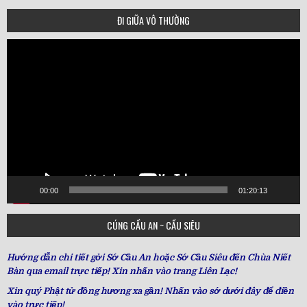
ĐI GIỮA VÔ THƯỜNG
Video
Player
00:00
01:20:13
CÚNG CẦU AN ~ CẦU SIÊU
Hướng dẫn chi tiết gởi Sớ Cầu An hoặc Sớ Cầu Siêu đến Chùa Niết
Bàn qua email trực tiếp! Xin nhấn vào trang Liên Lạc!
Xin quý Phật tử đồng hương xa gần! Nhấn vào sớ dưới đây để điền
vào trực tiếp!