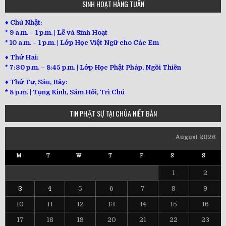
SINH HOẠT HÀNG TUẦN
♦ Chủ Nhật:
* 9 a.m. – 1 p.m. | Lễ và Sinh Hoạt
* 10 a.m. – 1 p.m. | Lớp Học Việt Ngữ cho Các Em
♦ Thứ Hai:
* 7:30 p.m. – 8:45 p.m. | Lớp Học Phật Pháp, Ngồi Thiền
♦ Thứ Tư, Sáu, Bảy:
*
8 p.m. | Tụng Kinh, Sám Hối, Trì Chú
TIN PHẬT SỰ TẠI CHÙA NIẾT BÀN
August 2026
M
T
W
T
F
S
S
1
2
3
4
5
6
7
8
9
10
11
12
13
14
15
16
17
18
19
20
21
22
23