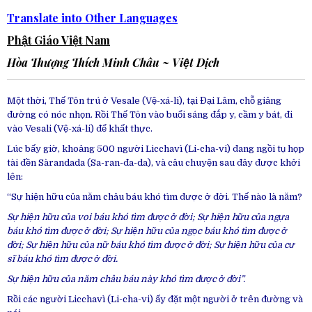
Translate into Other Languages
Phật Giáo Việt Nam
Hòa Thượng
Thích Minh Châu
~ Việt Dịch
Một thời, Thế Tôn trú ở Vesale (Vệ-xá-li), tại Đại Lâm, chỗ giảng
đường có nóc nhọn. Rồi Thế Tôn vào buổi sáng đắp y, cầm y bát, đi
vào Vesali (Vệ-xá-li) để khất thực.
Lúc bấy giờ, khoảng 500 người Licchavì (Li-cha-vi) đang ngồi tụ họp
tài đền Sàrandada (Sa-ran-đa-da), và câu chuyện sau đây được khởi
lên:
“Sự hiện hữu của năm châu báu khó tìm được ở đời. Thế nào là năm?
Sự hiện hữu của voi báu khó tìm được ở đời; Sự hiện hữu của ngựa
báu khó tìm được ở đời; Sự hiện hữu của ngọc báu khó tìm được ở
đời; Sự hiện hữu của nữ báu khó tìm được ở đời; Sự hiện hữu của cư
sĩ báu khó tìm được ở đời.
Sự hiện hữu của năm châu báu này khó tìm được ở đời”.
Rồi các người Licchavì (Li-cha-vi) ấy đặt một người ở trên đường và