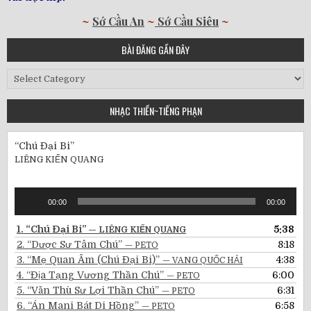
~
Sớ Cầu An
~
Sớ Cầu Siêu
~
BÀI ĐĂNG GẦN ĐÂY
Bài
Đăng
Gần
NHẠC THIỀN~TIẾNG PHẠN
Đây
“Chú Đại Bi”
LIÊNG KIẾN QUANG
Audio
00:00
00:00
Player
1.
“Chú Đại Bi”
5:38
— LIÊNG KIẾN QUANG
2.
“Dược Sư Tâm Chú”
8:18
— PETO
3.
“Mẹ Quan Âm (Chú Đại Bi)”
4:38
— VANG QUỐC HẢI
4.
“Địa Tạng Vương Thần Chú”
6:00
— PETO
5.
“Văn Thù Sư Lợi Thần Chú”
6:31
— PETO
6.
“Án Mani Bát Di Hồng”
6:58
— PETO