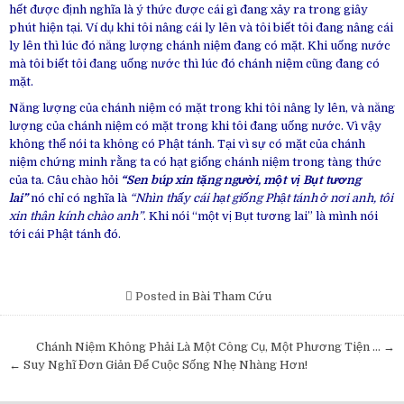
hết được định nghĩa là ý thức được cái gì đang xảy ra trong giây
phút hiện tại. Ví dụ khi tôi nâng cái ly lên và tôi biết tôi đang nâng cái
ly lên thì lúc đó năng lượng chánh niệm đang có mặt. Khi uống nước
mà tôi biết tôi đang uống nước thì lúc đó chánh niệm cũng đang có
mặt.
Năng lượng của chánh niệm có mặt trong khi tôi nâng ly lên, và năng
lượng của chánh niệm có mặt trong khi tôi đang uống nước. Vì vậy
không thể nói ta không có Phật tánh. Tại vì sự có mặt của chánh
niệm chứng minh rằng ta có hạt giống chánh niệm trong tàng thức
của ta. Câu chào hỏi
“Sen búp xin tặng người, một vị Bụt tương
lai”
nó chỉ có nghĩa là
“Nhìn thấy cái hạt giống Phật tánh ở nơi anh, tôi
xin thân kính chào anh”
. Khi nói “một vị Bụt tương lai” là mình nói
tới cái Phật tánh đó.
Posted in
Bài Tham Cứu
Post
Chánh Niệm Không Phải Là Một Công Cụ, Một Phương Tiện … →
navigation
← Suy Nghĩ Đơn Giản Để Cuộc Sống Nhẹ Nhàng Hơn!