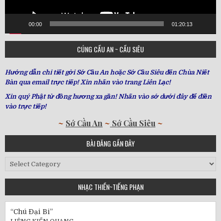
00:00
01:20:13
CÚNG CẦU AN ~ CẦU SIÊU
Hướng dẫn chi tiết gởi Sớ Cầu An hoặc Sớ Cầu Siêu đến Chùa Niết
Bàn qua email trực tiếp! Xin nhấn vào trang Liên Lạc!
Xin quý Phật tử đồng hương xa gần! Nhấn vào sớ dưới đây để điền
vào trực tiếp!
~
Sớ Cầu An
~
Sớ Cầu Siêu
~
BÀI ĐĂNG GẦN ĐÂY
Bài
Đăng
Gần
NHẠC THIỀN~TIẾNG PHẠN
Đây
“Chú Đại Bi”