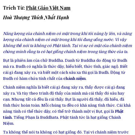
Trích Từ:
Phật Giáo Việt Nam
Hoà Thượng
Thích Nhất Hạnh
Năng lượng của chánh niệm có mặt trong khi tôi nâng ly lên, và năng
lượng của chánh niệm có mặt trong khi tôi đang uống nước. Vì vậy
không thể nói ta không có Phật tánh. Tại vì sự có mặt của chánh niệm
chứng minh rằng ta có hạt giống chánh niệm trong tàng thức của ta.
Bụt là phiên âm của chữ Buddha. Danh từ Buddha do động từ Budh
mà ra. Budh có nghĩa là thức dậy, hiểu biết, thức tỉnh, giác ngộ. Biết
cái gì đang xảy ra, và biết một cách sâu xa thì gọi là Budh. Động từ
Budh có hàm chứa tính chất của
chánh niệm
.
Chánh niệm nghĩa là biết cái gì đang xảy ra, thấy được cái gì đang
xảy ra. Và tùy theo trình độ thấy của mình mà cái thấy đó sâu hay
cạn. Nhưng tất cả đều là cái thấy. Bụt là người đã thấy, đã hiểu, đã
tỉnh thức hoàn toàn. Mỗi chúng ta đều có khả năng tỉnh thức. Cái khả
năng tính có thể thức dậy, có thể trở thành một vị Bụt, gọi là
Phật
tánh
. Tiếng Phạn là Buddhata. Phật tánh tức là hạt giống Chánh
Niệm.
Ta không thể nói ta không có hạt giống đó. Tại vì chánh niệm trước