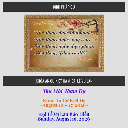
KINH PHÁP CÚ
75
KHÓA AN CƯ KIẾT HẠ & ĐẠI LỄ VU LAN
Thư Mời Tham Dự
Khóa An Cư Kiết Hạ
~
August 10 – 17, 2026
~
Đại Lễ Vu Lan Báo Hiếu
~Sunday, August 16, 2026~