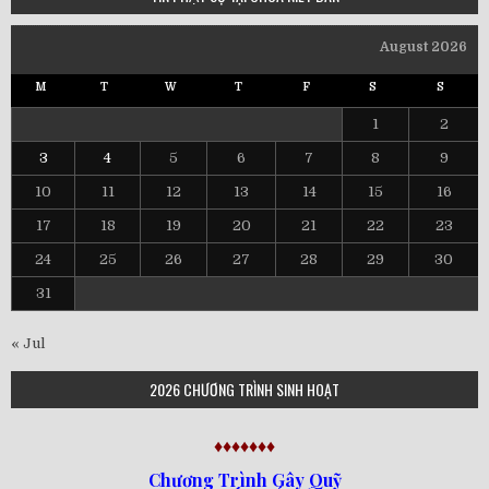
August 2026
M
T
W
T
F
S
S
1
2
3
4
5
6
7
8
9
10
11
12
13
14
15
16
17
18
19
20
21
22
23
24
25
26
27
28
29
30
31
« Jul
2026 CHƯƠNG TRÌNH SINH HOẠT
♦♦♦♦♦♦♦
Chương Trình Gây Quỹ