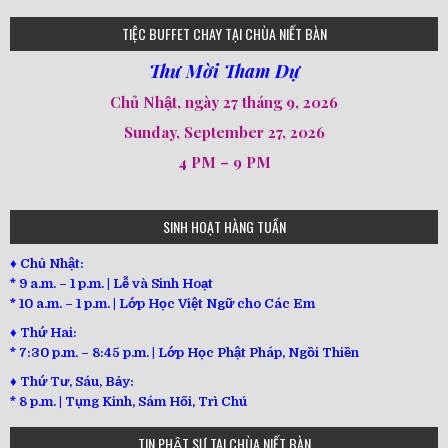
loi-phat-day
loipha10
loipha15
loipha13
loipha2
loipha5
loipha7
loipha8
loipha9
loipha4
loipha1
182
641
101
80
78
77
82
92
93
95
98
94
TIỆC BUFFET CHAY TẠI CHÙA NIẾT BÀN
Thư Mời Tham Dự
Chủ Nhật, ngày 27 tháng 9, 2026
Sunday, September 27, 2026
4 PM – 9 PM
SINH HOẠT HÀNG TUẦN
♦ Chủ Nhật:
* 9 a.m. – 1 p.m. | Lễ và Sinh Hoạt
* 10 a.m. – 1 p.m. | Lớp Học Việt Ngữ cho Các Em
♦ Thứ Hai:
* 7:30 p.m. – 8:45 p.m. | Lớp Học Phật Pháp, Ngồi Thiền
♦ Thứ Tư, Sáu, Bảy:
*
8 p.m. | Tụng Kinh, Sám Hối, Trì Chú
TIN PHẬT SỰ TẠI CHÙA NIẾT BÀN