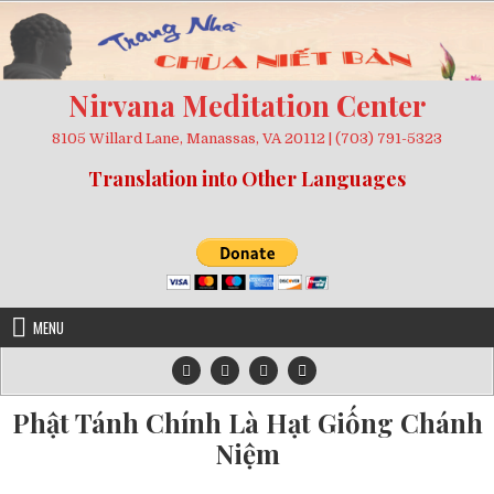
Skip
to
content
Nirvana Meditation Center
8105 Willard Lane, Manassas, VA 20112 | (703) 791-5323
Translation into Other Languages
MENU
Phật Tánh Chính Là Hạt Giống Chánh
Niệm