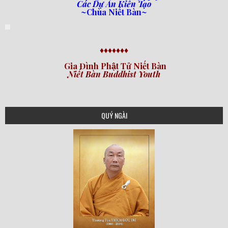
Các Dự Án Kiến Tạo
~Chùa Niết Bàn~
♦♦♦♦♦♦♦
Gia Đình Phật Tử Niết Bàn
Niết Bàn Buddhist Youth
QUÝ NGÀI