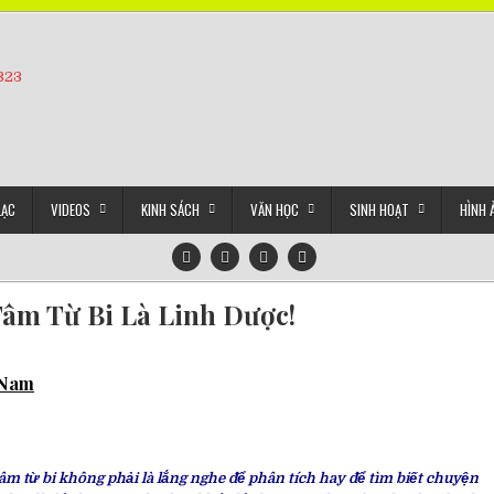
5323
LẠC
VIDEOS
KINH SÁCH
VĂN HỌC
SINH HOẠT
HÌNH 
âm Từ Bi Là Linh Dược!
t Nam
âm từ bi không phải là lắng nghe để phân tích hay để tìm biết chuyện