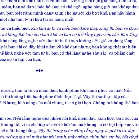
hể sẽ chạm đến khổ đau của chính bạn. Nhưng nếu bạn giữ sáng tâm từ bi,
h niệm, bạn sẽ được bảo hộ. Bạn có thể ngồi nghe hàng giờ mà không đau
ạn, bạn biết rằng mình đang giúp cho người kia bớt khổ. Bạn hãy hành
một nhà tâm lý trị liệu tài ba hạng nhất.
úc và hiểu biết.
Khi tâm từ bi và hiểu biết được thắp sáng thì bạn sẽ được
 ra không thể làm cho bạn khổ và bạn có thể lắng nghe sâu sắc. Bạn lắng
khả năng lắng nghe với tâm từ bi thì bạn không nên giả vờ đang lắng
y là bạn chỉ có đầy khái niệm về khổ đau nhưng bạn không thật sự hiểu
 thể lắng nghe với tâm từ bi, bạn có thể lắng nghe sâu sắc, và phẩm chất
của sự tu tập của bạn.
♦♦♦
i dưỡng tâm từ bi và nhận diện hạnh phúc khi hạnh phúc có mặt. Nếu
ổ thì không biết hạnh phúc đích thực là gì. Vậy thì sự thực tập của
hổ. Nhưng khả năng của mỗi chúng ta có giới hạn. Chúng ta không thể làm
ăm sóc. Nếu lắng nghe quá nhiều nỗi khổ, niềm đau, giận hờn, bực bội của
không tốt, vì ta chỉ tiếp xúc với khổ đau mà không có cơ hội tiếp xúc với
 sẽ mất thăng bằng.
Vậy thì trong cuộc sống hằng ngày ta phải thực tập
với những gì tươi mát như trời xanh, mây trắng, chim hót, em bé, bất cứ gì