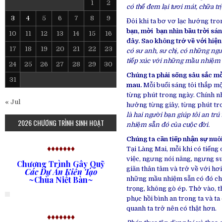
1
2
có thể đem lại tươi mát, chữa t
3
4
5
6
7
8
9
Đôi khi ta bơ vơ lạc hướng tron
bạn, mời bạn nhìn bầu trời s
10
11
12
13
14
15
16
đây. Sao không trở về với hiệ
17
18
19
20
21
22
23
có sư anh, sư chị, có những n
tiếp xúc với những mầu nhiệm c
24
25
26
27
28
29
30
Chúng ta phải sống sâu sắc mỗi
31
mau.
Mỗi buổi sáng tôi thắp mộ
từng phút trong ngày. Chính n
« Jul
hưởng từng giây, từng phút tr
là hai người bạn giúp tôi an trú
2026 CHƯƠNG TRÌNH SINH HOẠT
nhiệm sẵn đó của cuộc đời.
Chúng ta cần tiếp nhận sự nuô
♦♦♦♦♦♦♦
Tại Làng Mai, mỗi khi có tiếng 
việc, ngưng nói năng, ngưng s
Chương Trình Gây Quỹ
giãn thân tâm và trở về với hơ
Các Dự Án Kiến Tạo
~Chùa Niết Bàn~
những mầu nhiệm sẵn có đó cho
trọng, không gò ép. Thở vào, th
phục hồi bình an trong ta và ta
quanh ta trở nên có thật hơn.
♦♦♦♦♦♦♦