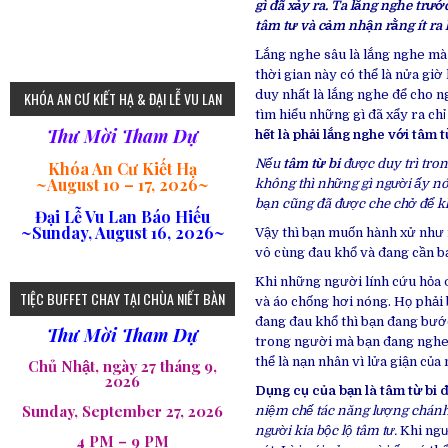
gì đã xảy ra. Ta lắng nghe trướ
tâm tư và cảm nhận rằng ít ra 
Lắng nghe sâu là lắng nghe mà c
thời gian này có thể là nửa gi
duy nhất là lắng nghe để cho ng
KHÓA AN CƯ KIẾT HẠ & ĐẠI LỄ VU LAN
tìm hiểu những gì đã xẩy ra chỉ
Thư Mời Tham Dự
hết là phải lắng nghe với tâm từ
Nếu
tâm từ bi
được duy trì tron
Khóa An Cư Kiết Hạ
~
August 10 – 17, 2026
~
không thì những gì người ấy nói
bạn cũng đã được che chở để kh
Đại Lễ Vu Lan Báo Hiếu
~Sunday, August 16, 2026~
Vậy thì bạn muốn hành xử như 
vô cùng đau khổ và đang cần bạ
Khi những người lính cứu hỏa đ
TIỆC BUFFET CHAY TẠI CHÙA NIẾT BÀN
và áo chống hơi nóng. Họ phải 
đang đau khổ thì bạn đang bướ
Thư Mời Tham Dự
trong người mà bạn đang nghe.
thể là nạn nhân vì lửa giận của
Chủ Nhật, ngày 27 tháng 9,
2026
Dụng cụ của bạn là tâm từ bi 
Sunday, September 27, 2026
niệm chế tác năng lượng chánh
người kia bộc lộ tâm tư.
Khi ngườ
4 PM – 9 PM