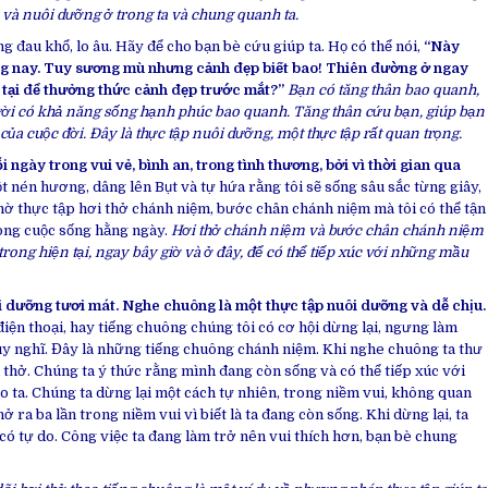
rị và nuôi dưỡng ở trong ta và chung quanh ta.
g đau khổ, lo âu. Hãy để cho bạn bè cứu giúp ta. Họ có thể nói,
“Này
áng nay. Tuy sương mù nhưng cảnh đẹp biết bao! Thiên đường ở ngay
n tại để thưởng thức cảnh đẹp trước mắt?”
Bạn có tăng thân bao quanh,
gười có khả năng sống hạnh phúc bao quanh. Tăng thân cứu bạn, giúp bạn
ủa cuộc đời. Đây là thực tập nuôi dưỡng, một thực tập rất quan trọng.
 ngày trong vui vẻ, bình an, trong tình thương, bởi vì thời gian qua
t nén hương, dâng lên Bụt và tự hứa rằng tôi sẽ sống sâu sắc từng giây,
hờ thực tập hơi thở chánh niệm, bước chân chánh niệm mà tôi có thể tận
ong cuộc sống hằng ngày.
Hơi thở chánh niệm và bước chân chánh niệm
 trong hiện tại, ngay bây giờ và ở đây, để có thể tiếp xúc với những mầu
i dưỡng tươi mát. Nghe chuông là một thực tập nuôi dưỡng và dễ chịu.
điện thoại, hay tiếng chuông chúng tôi có cơ hội dừng lại, ngưng làm
uy nghĩ. Đây là những tiếng chuông chánh niệm. Khi nghe chuông ta thư
i thở. Chúng ta ý thức rằng mình đang còn sống và có thể tiếp xúc với
 ta. Chúng ta dừng lại một cách tự nhiên, trong niềm vui, không quan
ở ra ba lần trong niềm vui vì biết là ta đang còn sống. Khi dừng lại, ta
 có tự do. Công việc ta đang làm trở nên vui thích hơn, bạn bè chung