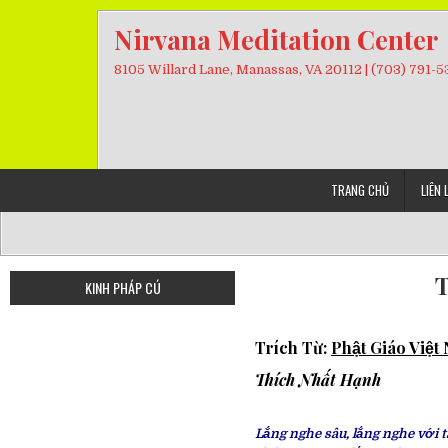
Skip
Nirvana Meditation Center
to
content
8105 Willard Lane, Manassas, VA 20112 | (703) 791-
TRANG CHỦ
LIÊN 
T
KINH PHÁP CÚ
Trích Từ:
Phật Giáo Việ
Thích
Nhất Hạnh
Lắng nghe sâu, lắng nghe với t