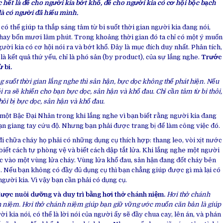
c hết là để cho người kia bớt khổ, để cho người kia có cơ hội bộc bạch
là có người đã hiểu mình.
ó thể giúp ta thắp sáng tâm từ bi suốt thời gian người kia đang nói,
ờ hay bốn mươi lăm phút. Trong khoảng thời gian đó ta chỉ có một ý muốn
ười kia có cơ hội nói ra và bớt khổ.
Đây là mục đích duy nhất. Phân tích,
 là kết quả thứ yếu, chỉ là phó sản (by product), của sự lắng nghe.
Trước
 bi.
g suốt thời gian lắng nghe thì sân hận, bực dọc không thể phát hiện. Nếu
 ra sẽ khiến cho bạn bực dọc, sân hận và khổ đau. Chỉ cần tâm từ bi thôi,
ỏi bị bực dọc, sân hận và khổ đau.
một Bậc Đại Nhân trong khi lắng nghe vì bạn biết rằng người kia đang
n giang tay cứu độ. Nhưng bạn phải được trang bị để làm công việc đó.
i chữa cháy họ phải có những dụng cụ thích hợp: thang leo, vòi xịt nước
biết cách tự phòng vệ và biết cách dập tắt lửa. Khi lắng nghe một người
c vào một vùng lửa cháy. Vùng lửa khổ đau, sân hận đang đốt cháy bên
 Nếu bạn không có đầy đủ dụng cụ thì bạn chẳng giúp được gì mà lại có
 người kia. Vì vậy bạn cần phải có dụng cụ.
được nuôi dưỡng và duy trì bằng hơi thở chánh niệm.
Hơi thở chánh
 niệm. Hơi thở chánh niệm giúp bạn giữ vững ước muốn căn bản là giúp
i kia nói, có thể là lời nói của người ấy sẽ đầy chua cay, lên án, và phán