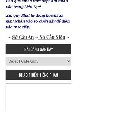
Bàn qua email trực tiếp! Xin nhấn
vào trang Liên Lạc!
Xin quý Phật tử đồng hương xa
gần! Nhấn vào sớ dưới đây để điền
vào trực tiếp!
~
Sớ Cầu An
~
Sớ Cầu Siêu
~
BÀI ĐĂNG GẦN ĐÂY
Bài
Đăng
Gần
NHẠC THIỀN~TIẾNG PHẠN
Đây