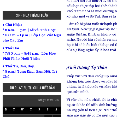
xét. Lời nói của người ấy có t
nếu bạn thực tập hơi thở chán
khổ. Tâm từ bi sẽ nuôi dưỡng b
SINH HOẠT HÀNG TUẦN
xử như một vị Bồ Tát. Bạn sẽ là 
Tâm từ bi phát xuất từ hạnh ph
♦ Chủ Nhật:
an toàn. Những gì người ấy nói
* 9 a.m. – 1 p.m. | Lễ và Sinh Hoạt
nghe thật sự.
Khi bạn không có 
* 10 a.m. – 1 p.m. | Lớp Học Việt Ngữ
nghe. Người kia sẽ nhận ra nga
cho Các Em
họ. Khi có hiểu biết thì bạn có
♦ Thứ Hai:
của sự lắng nghe ấy là hoa trái 
* 7:30 p.m. – 8:45 p.m. | Lớp Học
Phật Pháp, Ngồi Thiền
♦ Thứ Tư, Sáu, Bảy:
Nuôi Dưỡng Tự Thân
*
8 p.m. | Tụng Kinh, Sám Hối, Trì
Tiếp xúc với đau khổ giúp nuô
Chú
không tiếp xúc được với đau kh
chúng ta là tiếp xúc với đau k
TIN PHẬT SỰ TẠI CHÙA NIẾT BÀN
quá sức mình.
Vì vậy cho nên phải biết tự ch
August 2026
người khác thì sẽ bị ảnh hưởng 
những yếu tố tích cực. Như thế
M
T
W
T
F
S
S
như thế nào để có thể tiếp xúc 