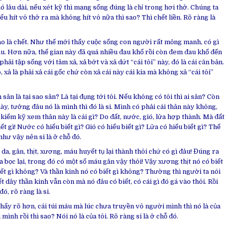
 lâu dài, nếu xét kỹ thì mạng sống đúng là chỉ trong hơi thở. Chúng ta
u hít vô thở ra mà không hít vô nữa thì sao? Thì chết liền. Rõ ràng là
o là chết. Như thế mới thấy cuộc sống con người rất mỏng manh, có gì
au. Hơn nữa, thế gian này đã quá nhiều đau khổ rồi còn đem đau khổ đến
ải tập sống với tâm xả, xả bớt và xả dứt “cái tôi” này, đó là cái căn bản.
, xả là phải xả cái gốc chứ còn xả cái này cái kia mà không xả “cái tôi”
sân là tại sao sân? Là tại đụng tới tôi. Nếu không có tôi thì ai sân? Còn
i này, tưởng đâu nó là mình thì đó là si. Mình có phải cái thân này không,
kiểm kỹ xem thân này là cái gì? Do đất, nước, gió, lửa hợp thành. Mà đất
biết gì! Nước có hiểu biết gì? Gió có hiểu biết gì? Lửa có hiểu biết gì? Thế
như vậy nên si là ở chỗ đó.
da, gân, thịt, xương, máu huyết tụ lại thành thôi chứ có gì đâu! Đúng ra
a bọc lại, trong đó có một số máu gân vậy thôi! Vậy xương thịt nó có biết
ết gì không? Và thần kinh nó có biết gì không? Thường thì người ta nói
 dây thần kinh vẫn còn mà nó đâu có biết, có cái gì đó gá vào thôi. Rồi
ó, rõ ràng là si.
thấy rõ hơn, cái túi máu mà lúc chưa truyền vô người mình thì nó là của
ình rồi thì sao? Nói nó là của tôi. Rõ ràng si là ở chỗ đó.