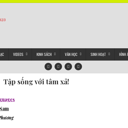
5323
LẠC
VIDEOS
KINH SÁCH
VĂN HỌC
SINH HOẠT
HÌNH 
Tập sống với tâm xả!
nguages
t Nam
Phương