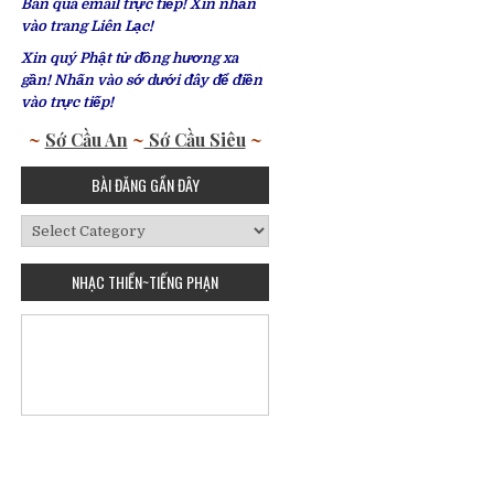
Bàn qua email trực tiếp! Xin nhấn
vào trang Liên Lạc!
Xin quý Phật tử đồng hương xa
gần! Nhấn vào sớ dưới đây để điền
vào trực tiếp!
~
Sớ Cầu An
~
Sớ Cầu Siêu
~
BÀI ĐĂNG GẦN ĐÂY
Bài
Đăng
Gần
NHẠC THIỀN~TIẾNG PHẠN
Đây