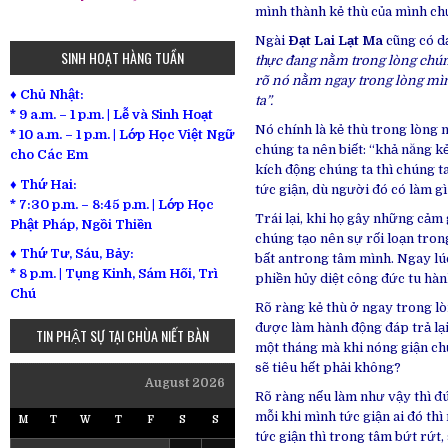
mình thành kẻ thù của mình ch
Ngài
Đạt Lai Lạt Ma
cũng có d
SINH HOẠT HÀNG TUẦN
thực đang nằm trong lòng chúng
rõ nó nằm ngay trong lòng mình
♦ Chủ Nhật:
ta”.
* 9 a.m. – 1 p.m. | Lễ và Sinh Hoạt
Nó chính là kẻ thù trong lòng 
* 10 a.m. – 1 p.m. | Lớp Học Việt Ngữ
chúng ta nên biết: “khả năng k
cho Các Em
kích động chúng ta thì chúng ta
♦ Thứ Hai:
tức giận, dù người đó có làm gì
* 7:30 p.m. – 8:45 p.m. | Lớp Học
Trái lại, khi họ gây những cảm 
Phật Pháp, Ngồi Thiền
chúng tạo nên sự rối loạn tron
♦ Thứ Tư, Sáu, Bảy:
bất antrong tâm mình. Ngay lú
*
8 p.m. | Tụng Kinh, Sám Hối, Trì
phiền hủy diệt công đức tu hàn
Chú
Rõ ràng kẻ thù ở ngay trong l
được làm hành động đáp trả lại
TIN PHẬT SỰ TẠI CHÙA NIẾT BÀN
một tháng mà khi nóng giận ch
sẽ tiêu hết phải không?
August 2026
Rõ ràng nếu làm như vậy thì đú
mỗi khi mình tức giận ai đó th
M
T
W
T
F
S
S
tức giận thì trong tâm bứt rứt,