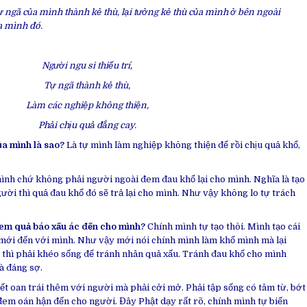
 tự ngã của mình thành kẻ thù, lại tưởng kẻ thù của mình ở bên ngoài
a mình đó.
Người ngu si thiếu trí,
Tự ngã thành kẻ thù,
Làm các nghiệp không thiện,
Phải chịu quả đắng cay.
ủa mình là sao?
Là tự mình làm nghiệp không thiện để rồi chịu quả khổ,
ình chứ không phải người ngoài đem đau khổ lại cho mình. Nghĩa là tạo
ười thì quả đau khổ đó sẽ trả lại cho mình. Như vậy không lo tự trách
 đem quả báo xấu ác đến cho mình?
Chính mình tự tạo thôi. Mình tạo cái
 mới đến với mình. Như vậy mới nói chính mình làm khổ mình mà lại
 thì phải khéo sống để tránh nhân quả xấu. Tránh đau khổ cho mình
là đáng sợ.
t oan trái thêm với người mà phải cởi mở. Phải tập sống có tâm từ, bớt
đem oán hận đến cho người. Đây Phật dạy rất rõ, chính mình tự biến