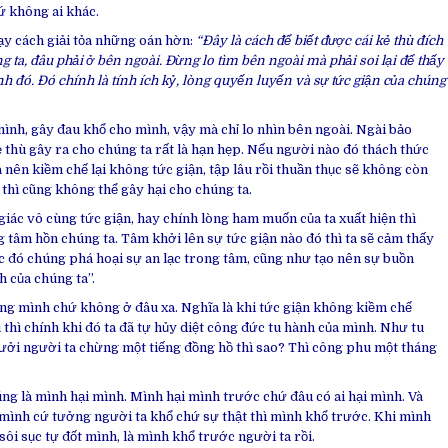
ứ không ai khác.
ạy cách giải tỏa những oán hờn:
“Đây là cách để biết được cái kẻ thù đích
 ta, đâu phải ở bên ngoài. Đừng lo tìm bên ngoài mà phải soi lại để thấy
 đó. Đó chính là tính ích kỷ, lòng quyến luyến và sự tức giận của chúng
mình, gây đau khổ cho mình, vậy mà chỉ lo nhìn bên ngoài. Ngài bảo
ẻ thù gây ra cho chúng ta rất là hạn hẹp. Nếu người nào đó thách thức
 nên kiềm chế lại không tức giận, tập lâu rồi thuần thục sẽ không còn
 thì cũng không thể gây hại cho chúng ta.
giác vô cùng tức giận, hay chính lòng ham muốn của ta xuất hiện thì
g tâm hồn chúng ta. Tâm khởi lên sự tức giận nào đó thì ta sẽ cảm thấy
c đó chúng phá hoại sự an lạc trong tâm, cũng như tạo nên sự buồn
h của chúng ta”.
òng mình chứ không ở đâu xa. Nghĩa là khi tức giận không kiềm chế
 thì chính khi đó ta đã tự hủy diệt công đức tu hành của mình. Như tu
ưởi người ta chừng một tiếng đồng hồ thì sao? Thì công phu một tháng
ng là mình hại mình. Mình hại mình trước chứ đâu có ai hại mình. Và
ì mình cứ tưởng người ta khổ chứ sự thật thì mình khổ trước. Khi mình
 sôi sục tự đốt mình, là mình khổ trước người ta rồi.