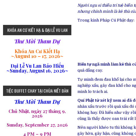
Người ngu si thiếu trí tuệ biến
nhưng chính mình là kẻ thù củ
Trong kinh Pháp Cú Phật dạy:
KHÓA AN CƯ KIẾT HẠ & ĐẠI LỄ VU LAN
Thư Mời Tham Dự
Khóa An Cư Kiết Hạ
~
August 10 – 17, 2026
~
Biến tự ngã mình làm kẻ thù c
Đại Lễ Vu Lan Báo Hiếu
~Sunday, August 16, 2026~
quả dắng cay.
Tự mình đem đau khổ lại cho m
nghiệp xấu, gây đau khổ cho ng
TIỆC BUFFET CHAY TẠI CHÙA NIẾT BÀN
mình lo trách ai.
Quí Phật tử xét kỹ xem ai đã
Thư Mời Tham Dự
nhân xấu trước rồi quả xấu đó
Chủ Nhật, ngày 27 tháng 9,
không hay. Đã hiểu như vậy rồi
2026
cũng là thấy được oan trái rất 
Sunday, September 27, 2026
Nên người khéo tu thì không kế
4 PM – 9 PM
gây hờn, gây hận, cũng không 