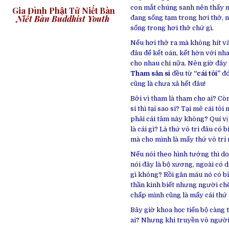
con mắt chúng sanh nên thấy nó
Gia Đình Phật Tử Niết Bàn
Niết Bàn Buddhist Youth
đang sống tạm trong hơi thở, nế
sống trong hơi thở chứ gì.
Nếu hơi thở ra mà không hít và
đâu để kết oán, kết hờn với nh
cho nhau chi nữa. Nên giờ đây ph
Tham sân si
đều từ
“cái tôi”
đó
cũng là chưa xả hết đâu!
Bởi vì tham là tham cho ai? Còn 
si thì tại sao si? Tại mê cái tô
phải cái tâm này không? Quí vị 
là cái gì? Là thứ vô tri đâu có 
mà cho mình là mấy thứ vô tri 
Nếu nói theo hình tướng thì do 
nói đây là bộ xương, ngoài có d
gì không? Rồi gân máu nó có bi
thần kinh biết nhưng người chết
chấp mình cũng là mấy cái thứ đ
Bây giờ khoa học tiến bộ càng 
ai? Nhưng khi truyền vô người m