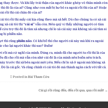
ng thay được. Và khi lấy trái thận của người khác ghép vô thân mình còn
 thì đó là của ai? Cũng như con mắt bị hư bỏ ra ngoài rồi thì của ai? Hoặc
ài rồi thì cái chân đó của ai?
 cái tôi rồi thì mấy cái kia cũng theo mà xả hết. Dù cho chúng ta có xả cái
ng xả cái tôi thì
“cái si”
vẫn còn. Nên quý vị thấy những người có tâm
 để cứu trợ thì đó là tâm xả nhưng chỉ lo xả cái này mà không xả cái tâm si
ng bị phiền não.
iựt thì cũng
phiền não
. Có khi bố thí cho người cái này mà khi ra ngoài
 cho lại người khác thì sao? Buồn!
 rồi mà cứ nghĩ của mình. Đúng ra, mình đã cho người ta rồi thì là của
ếu đã cho rồi mà vẫn còn nhớ cái đó là của mình nên buồn nên trách.
 này trước thì xả bên ngoài mới yên. Nếu chỉ lo xả ở ngoài mà không xả
 Đó là cái gốc. Và cũng chính vì cái tôi đó mà thành ngăn cách với tất cả.
Posted in
Bài Tham Cứu
Cái gì rồi cũng đến, đến rồi qua, qua rồi mất! →