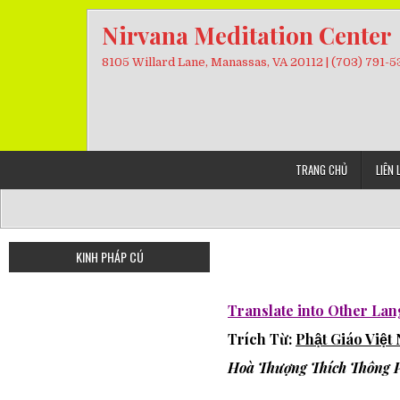
Skip
Nirvana Meditation Center
to
content
8105 Willard Lane, Manassas, VA 20112 | (703) 791-
TRANG CHỦ
LIÊN 
KINH PHÁP CÚ
Translate into Other La
Trích Từ:
Phật Giáo Việ
Hoà Thượng Thích Thông 