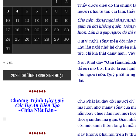
1
2
Thấy được điều đó thì chúng ta
3
4
5
6
7
8
9
người phải tu tập cái tâm, thấy
Cho nên, đừng nghĩ rằng mình gi
10
11
12
13
14
15
16
giận cả đời không quên, tưởng 
17
18
19
20
21
22
23
luôn. Lâu lâu gặp người đó thì 
24
25
26
27
28
29
30
Quí vị nghĩ, sống trên đời này
Lâu lâu ngồi nhớ lại chuyện giậ
31
tức, chị kia thật đáng hận… Vậy
Nên Phật dạy
“Oán tắng hội k
« Jul
để cởi mở bớt thì đó là cái hạn
2026 CHƯƠNG TRÌNH SINH HOẠT
cho người nữa. Quý phật tử ng
dài.
♦♦♦♦♦♦♦
Chương Trình Gây Quỹ
Chư Phật lại dạy đời người chỉ 
Các Dự Án Kiến Tạo
mà luôn nhớ mạng sống của mình
~Chùa Niết Bàn~
năm bảy chục năm nên mới hờn 
thời gianđâu mà giận. Giận nhiề
cởi mở, sanh thêm lòng bi mẫn
♦♦♦♦♦♦♦
Đây không phải nói trên lý thu