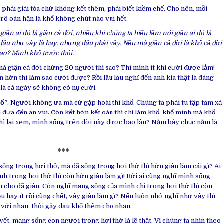
 phải giải tỏa chứ không kết thêm, phải biết kiềm chế. Cho nên, mỗi
 rõ oán hận là khổ không chút nào vui hết.
ận ai đó là giận cả đời, nhiều khi chúng ta hiểu lầm nói giận ai đó là
đâu như vậy là hay, nhưng đâu phải vậy.
Nếu mà giận cả đời là khổ cả đời
sao? Mình khổ trước thôi.
 mà giận cả đời chừng 20 người thì sao? Thì mình ít khi cười được lắm!
n hờn thì làm sao cười được? Rồi lâu lâu nghĩ đến anh kia thật là đáng
 là cả ngày sẽ không có nụ cười.
hổ”
. Người không ưa mà cứ gặp hoài thì khổ. Chúng ta phải tu tập tâm xả
h đưa đến an vui. Còn kết hờn kết oán thì chỉ làm khổ, khổ mình mà khổ
hĩ lại xem, mình sống trên đời này được bao lâu? Năm bảy chục năm là
♦♦♦
sống trong hơi thở, mà đã sống trong hơi thở thì hờn giận làm cái gì? Ai
 trong hơi thở thì còn hờn giận làm gì! Bởi ai cũng nghĩ mình sống
cho đã giận. Còn nghĩ mạng sống của mình chỉ trong hơi thở thì còn
u hay ít rồi cũng chết, vậy giận làm gì? Nếu luôn nhớ nghĩ như vậy thì
 với nhau, thôi gây đau khổ thêm cho nhau.
yết, mạng sống con người trong hơi thở là lẽ thật. Vì chúng ta nhìn theo