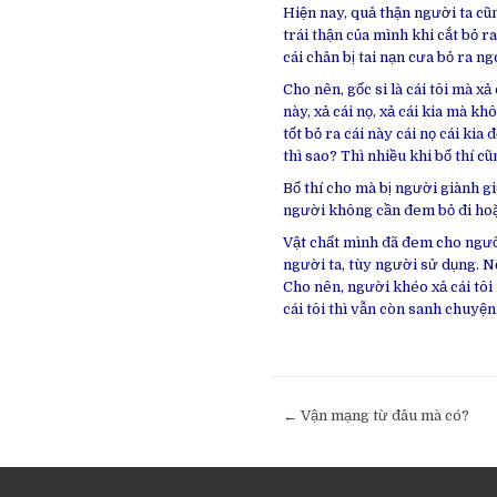
Hiện nay, quả thận người ta cũ
trái thận của mình khi cắt bỏ ra
cái chân bị tai nạn cưa bỏ ra ngo
Cho nên, gốc si là cái tôi mà xả
này, xả cái nọ, xả cái kia mà khô
tốt bỏ ra cái này cái nọ cái kia
thì sao? Thì nhiều khi bố thí cũ
Bố thí cho mà bị người giành g
người không cần đem bỏ đi hoặc
Vật chất mình đã đem cho người
người ta, tùy người sử dụng. N
Cho nên, người khéo xả cái tôi
cái tôi thì vẫn còn sanh chuyện.
Post
← Vận mạng từ đâu mà có?
navigation