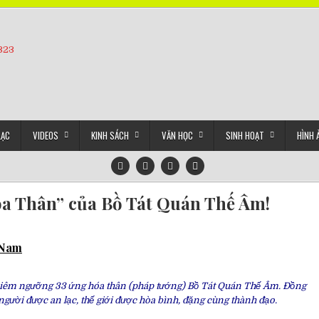
5323
LẠC
VIDEOS
KINH SÁCH
VĂN HỌC
SINH HOẠT
HÌNH 
a Thân” của Bồ Tát Quán Thế Âm!
t Nam
chiêm ngưỡng 33 ứng hóa thân (pháp tướng) Bồ Tát Quán Thế Âm. Đồng
người được an lạc, thế giới được hòa bình, đặng cùng thành đạo.