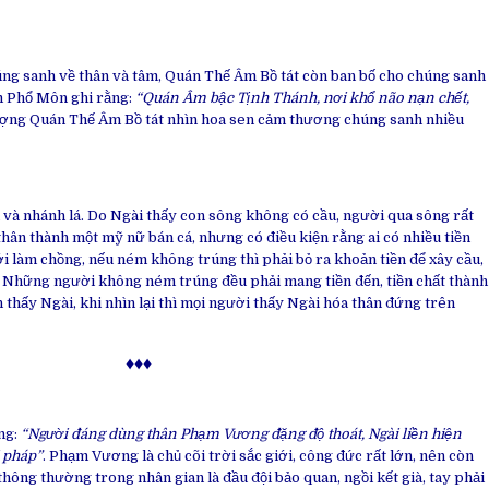
húng sanh về thân và tâm, Quán Thế Âm Bồ tát còn ban bố cho chúng sanh
m Phổ Môn ghi rằng:
“Quán Âm bậc Tịnh Thánh, nơi khổ não nạn chết,
ợng Quán Thế Âm Bồ tát nhìn hoa sen cảm thương chúng sanh nhiều
 và nhánh lá. Do Ngài thấy con sông không có cầu, người qua sông rất
thân thành một mỹ nữ bán cá, nhưng có điều kiện rằng ai có nhiều tiền
ới làm chồng, nếu ném không trúng thì phải bỏ ra khoản tiền để xây cầu,
. Những người không ném trúng đều phải mang tiền đến, tiền chất thành
thấy Ngài, khi nhìn lại thì mọi người thấy Ngài hóa thân đứng trên
♦♦♦
ng:
“Người đáng dùng thân Phạm Vương đặng độ thoát, Ngài liền hiện
 pháp”
. Phạm Vương là chủ cõi trời sắc giới, công đức rất lớn, nên còn
hông thường trong nhân gian là đầu đội bảo quan, ngồi kết già, tay phải