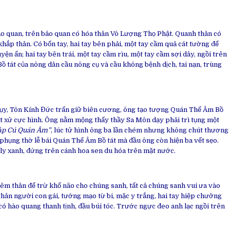
ảo quan, trên bảo quan có hóa thân Vô Lượng Thọ Phật. Quanh thân có
khắp thân. Có bốn tay, hai tay bên phải, một tay cầm quả cát tường để
yện ấn; hai tay bên trái, một tay cầm rìu, một tay cầm sợi dây, ngồi trên
Bồ tát của nông dân cầu nông cụ và cầu không bệnh dịch, tai nạn, trùng
ụy, Tôn Kính Đức trấn giữ biên cương, ông tạo tượng Quán Thế Âm Bồ
 bắt xử cực hình. Ông nằm mộng thấy thầy Sa Môn dạy phải trì tụng một
ập Cú Quán Âm”
, lúc tử hình ông ba lần chém nhưng không chút thương
ì phụng thờ lễ bái Quán Thế Âm Bồ tát mà đầu ông còn hiện ba vết sẹo.
ly xanh, đứng trên cánh hoa sen du hóa trên mặt nước.
êm thân để trừ khổ não cho chúng sanh, tất cả chúng sanh vui ưa vào
thân người con gái, tướng mạo từ bi, mặc y trắng, hai tay hiệp chưởng
ó hào quang thanh tịnh, đầu búi tóc. Trước ngực đeo anh lạc ngồi trên