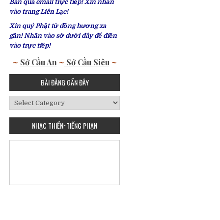
Bàn qua email trực tiếp! Xin nhấn
vào trang Liên Lạc!
Xin quý Phật tử đồng hương xa
gần! Nhấn vào sớ dưới đây để điền
vào trực tiếp!
~
Sớ Cầu An
~
Sớ Cầu Siêu
~
BÀI ĐĂNG GẦN ĐÂY
Bài
Đăng
Gần
NHẠC THIỀN~TIẾNG PHẠN
Đây