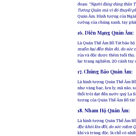
đoạn:
“Người đáng dùng thân Th
Tướng Quân mà vì đó thuyết ph
Quán Âm. Hình tượng của Ngài l
cường của chúng sanh, tay phải
16. Diên Mạng Quán Âm
:
Là Quán Thế Âm Bồ Tát bảo hộ
muốn hại đến thân đó, do sức 
rủa và độc dược thêm tuổi thọ,
lạc trang nghiêm, 20 cánh tay 
17. Chúng Bảo Quán Âm
:
Là hình tượng Quán Thế Âm Bồ 
như vàng bạc, lưu ly, mã não, s
thổi trôi dạt đến nước quỷ La S
tượng của Quán Thế Âm Bồ tát b
18. Nham Hộ Quán Âm
:
Là hình tượng Quán Thế Âm Bồ
độc khói lửa đốt, do sức niệm Q
khí và trùng độc, là chỗ có nh