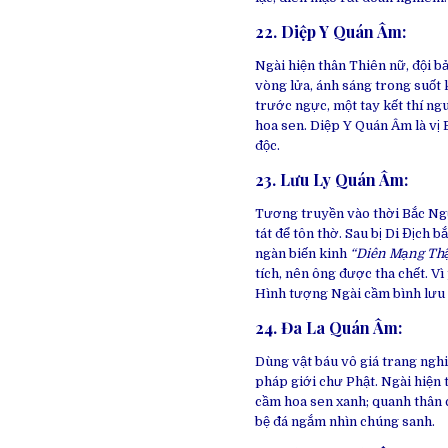
22. Diệp Y Quán Âm
:
Ngài hiện thân Thiên nữ, đội b
vòng lửa, ánh sáng trong suốt 
trước ngực, một tay kết thí ngu
hoa sen. Diệp Y Quán Âm là vị 
độc.
23. Lưu Ly Quán Âm
:
Tương truyền vào thời Bắc Ng
tát để tôn thờ. Sau bị Di Địch
ngàn biến kinh
“Diên Mạng Th
tích, nên ông được tha chết. V
Hình tượng Ngài cầm bình lưu 
24. Đa La Quán Âm
:
Dùng vật báu vô giá trang nghi
pháp giới chư Phật. Ngài hiện 
cầm hoa sen xanh; quanh thân c
bệ đá ngắm nhìn chúng sanh.