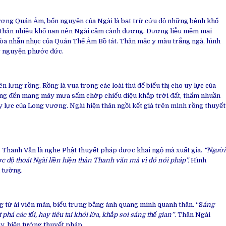
ương Quán Âm, bổn nguyện của Ngài là bạt trừ cứu độ những bệnh khổ
h thân nhiều khổ nạn nên Ngài cầm cành dương. Dương liễu mềm mại
òa nhẫn nhục của Quán Thế Âm Bồ tát. Thân mặc y màu trắng ngà, hình
ỳ nguyện phước đức.
 lưng rồng. Rồng là vua trong các loài thú để biểu thị cho uy lực của
ng đến mang mây mưa sấm chớp chiếu diệu khắp trời đất, thấm nhuần
uy lực của Long vương. Ngài hiện thân ngồi kết già trên mình rồng thuyết
 Thanh Văn là nghe Phật thuyết pháp được khai ngộ mà xuất gia.
“Người
 độ thoát Ngài liền hiện thân Thanh văn mà vì đó nói pháp”.
Hình
 tường.
g từ ái viên mãn, biểu trưng bằng ánh quang minh quanh thân. “S
áng
há các tối, hay tiêu tai khói lửa, khắp soi sáng thế gian”
. Thân Ngài
y, hiện tướng thuyết pháp.