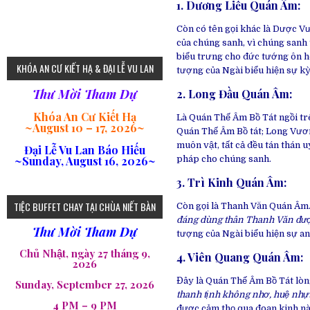
1. Dương Liễu Quán Âm
:
Còn có tên gọi khác là Dược V
của chúng sanh, vì chúng san
75
biểu trưng cho đức tướng ôn h
KHÓA AN CƯ KIẾT HẠ & ĐẠI LỄ VU LAN
tượng của Ngài biểu hiện sự k
Thư Mời Tham Dự
2. Long Đầu Quán Âm
:
Khóa An Cư Kiết Hạ
Là Quán Thế Âm Bồ Tát ngồi trên
~
August 10 – 17, 2026
~
Quán Thế Âm Bồ tát; Long Vươ
muôn vật, tất cả đều tán thán 
Đại Lễ Vu Lan Báo Hiếu
~Sunday, August 16, 2026~
pháp cho chúng sanh.
3. Trì Kinh Quán Âm:
loi-phat-day
loipha10
loipha15
loipha13
loipha2
loipha5
loipha7
loipha8
loipha9
loipha4
loipha1
182
641
101
80
78
77
82
92
93
95
98
94
TIỆC BUFFET CHAY TẠI CHÙA NIẾT BÀN
Còn gọi là Thanh Văn Quán Âm.
đáng dùng thân Thanh Văn được
Thư Mời Tham Dự
tượng của Ngài biểu hiện sự an
Chủ Nhật, ngày 27 tháng 9,
4. Viên Quang Quán Âm
:
2026
Đây là Quán Thế Âm Bồ Tát lòn
Sunday, September 27, 2026
thanh tịnh không nhơ, huệ nhựt p
4 PM – 9 PM
được cảm thọ qua đoạn kinh nà