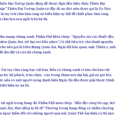
iên Đại Tướng Quân đặng độ thoát, Ngài liền hiện thân Thiên Đại
áp”.
Thiên Đại Tướng Quân có đầy đủ uy đức nên được gọi là Uy Đức
à tay trái cầm kim cang xử biểu hiện uy thế để chiết phục tâm cang
 cầm hoa sen ngồi trên bệ đá.
 thọ mạng chúng sanh. Phẩm Phổ Môn chép:
“Nguyền rủa các thuốc độc,
niệm Quán Âm, trở hại nơi bổn nhơn”.
Có thể tiêu trừ chú thuật nguyền
 cho nên gọi là Diên Mạng Quán Âm. Ngài đội bảo quan, mặc Thiên y, anh
để dìu dắt và cứu hộ chúng sanh.
Tát tay cầm vàng bạc vật báu. Nếu có chúng sanh vì tìm cầu báu vật
an hô, hổ phách, trân châu… vào trong thâm sơn đại hải, giả sử gió lớn
át, nếu có một người xưng danh hiệu Ngài, thì đều được giải thoát. Hình
iểu hiện sự an ổn.
 tát ngồi trong hang đá. Phẩm Phổ môn chép:
“Rắn độc cùng bò cạp, hơi
uán Âm, theo tiếng tự bỏ đi”.
Thường trong hang động có nhiều chướng
iều nguy hiểm đối với những người qua núi, Quán Thế Âm hiện ra thì mọi