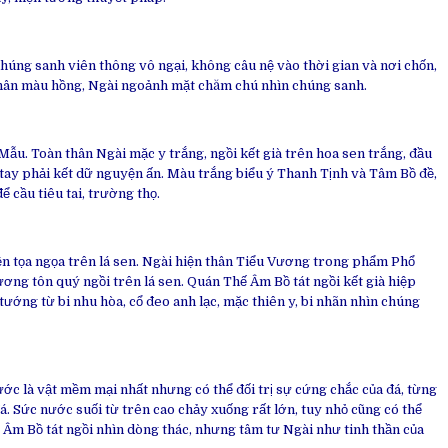
úng sanh viên thông vô ngại, không câu nệ vào thời gian và nơi chốn,
 Thân màu hồng, Ngài ngoảnh mặt chăm chú nhìn chúng sanh.
Mẫu. Toàn thân Ngài mặc y trắng, ngồi kết già trên hoa sen trắng, đầu
, tay phải kết dữ nguyện ấn. Màu trắng biểu ý Thanh Tịnh và Tâm Bồ đề,
ể cầu tiêu tai, trường thọ.
n tọa ngọa trên lá sen. Ngài hiện thân Tiểu Vương trong phẩm Phổ
ương tôn quý ngồi trên lá sen. Quán Thế Âm Bồ tát ngồi kết già hiệp
tướng từ bi nhu hòa, cổ đeo anh lạc, mặc thiên y, bi nhãn nhìn chúng
ớc là vật mềm mại nhất nhưng có thể đối trị sự cứng chắc của đá, từng
á. Sức nước suối từ trên cao chảy xuống rất lớn, tuy nhỏ cũng có thể
Âm Bồ tát ngồi nhìn dòng thác, nhưng tâm tư Ngài như tinh thần của