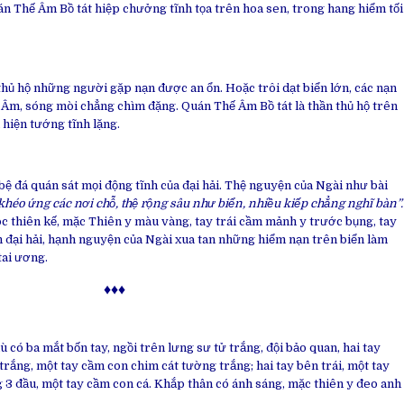
án Thế Âm Bồ tát hiệp chưởng tĩnh tọa trên hoa sen, trong hang hiểm tối
hủ hộ những người gặp nạn được an ổn. Hoặc trôi dạt biển lớn, các nạn
 Âm, sóng mòi chẳng chìm đặng. Quán Thế Âm Bồ tát là thần thủ hộ trên
 hiện tướng tĩnh lặng.
ệ đá quán sát mọi động tĩnh của đại hải. Thệ nguyện của Ngài như bài
éo ứng các nơi chỗ, thệ rộng sâu như biển, nhiều kiếp chẳng nghĩ bàn”.
c thiên kế, mặc Thiên y màu vàng, tay trái cầm mảnh y trước bụng, tay
ìn đại hải, hạnh nguyện của Ngài xua tan những hiểm nạn trên biển làm
tai ương.
♦♦♦
 có ba mắt bốn tay, ngồi trên lưng sư tử trắng, đội bảo quan, hai tay
trắng, một tay cầm con chim cát tường trắng; hai tay bên trái, một tay
3 đầu, một tay cầm con cá. Khắp thân có ánh sáng, mặc thiên y đeo anh