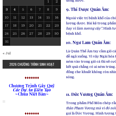
dòng nước.
1
2
9. Thí Dược Quán Âm
:
3
4
5
6
7
8
9
10
11
12
13
14
15
16
Ngoài việc trị bệnh khổ của c
lương dược. Bài kệ trong phẩ
17
18
19
20
21
22
23
hay vì làm nương cậy”.
Hình tư
24
25
26
27
28
29
30
bệnh khổ.
31
10. Ngư Lam Quán Âm
:
Là Quán Thế Âm tay cầm giỏ cá
« Jul
dễ ngã xuống. Vì vậy Ngài hóa 
ném vào trong giỏ cá thì sẽ cư
2026 CHƯƠNG TRÌNH SINH HOẠT
kết quả chẳng có ai ném trúng
đống che khuất không còn nhìn 
♦♦♦♦♦♦♦
sông.
Chương Trình Gây Quỹ
Các Dự Án Kiến Tạo
~Chùa Niết Bàn~
11. Đức Vương Quán Âm
:
Trong phẩm Phổ Môn chép rằ
thân Phạm Vương mà vì đó nói
♦♦♦♦♦♦♦
gọi là Đức Vương. Hình tượng t