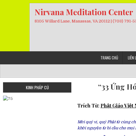
Skip
Nirvana Meditation Center
to
content
8105 Willard Lane, Manassas, VA 20112 | (703) 791-
TRANG CHỦ
LIÊN 
“33 Ứng Hó
KINH PHÁP CÚ
Trích Từ:
Phật Giáo Việ
Mời quý vị, quý Phật tử cùng 
khởi nguyện từ bi cầu cho mọi 