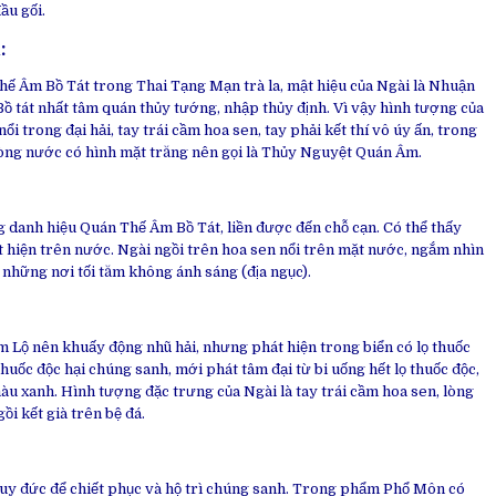
ầu gối.
m
:
ế Âm Bồ Tát trong Thai Tạng Mạn trà la, mật hiệu của Ngài là Nhuận
 tát nhất tâm quán thủy tướng, nhập thủy định. Vì vậy hình tượng của
ổi trong đại hải, tay trái cầm hoa sen, tay phải kết thí vô úy ấn, trong
òng nước có hình mặt trăng nên gọi là Thủy Nguyệt Quán Âm.
g danh hiệu Quán Thế Âm Bồ Tát, liền được đến chỗ cạn. Có thể thấy
 hiện trên nước. Ngài ngồi trên hoa sen nổi trên mặt nước, ngắm nhìn
những nơi tối tăm không ánh sáng (địa ngục).
:
m Lộ nên khuấy động nhũ hải, nhưng phát hiện trong biển có lọ thuốc
huốc độc hại chúng sanh, mới phát tâm đại từ bi uống hết lọ thuốc độc,
àu xanh. Hình tượng đặc trưng của Ngài là tay trái cầm hoa sen, lòng
ồi kết già trên bệ đá.
uy đức để chiết phục và hộ trì chúng sanh. Trong phẩm Phổ Môn có