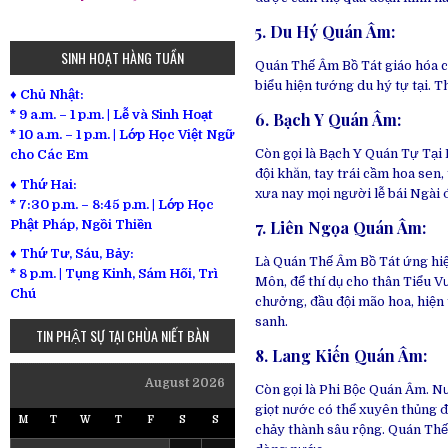
5. Du Hý Quán Âm:
SINH HOẠT HÀNG TUẦN
Quán Thế Âm Bồ Tát giáo hóa ch
biểu hiện tướng du hý tự tại.
♦ Chủ Nhật:
* 9 a.m. – 1 p.m. | Lễ và Sinh Hoạt
6. Bạch Y Quán Âm
:
* 10 a.m. – 1 p.m. | Lớp Học Việt Ngữ
Còn gọi là Bạch Y Quán Tự Tại 
cho Các Em
đội khăn, tay trái cầm hoa sen
♦ Thứ Hai:
xưa nay mọi người lễ bái Ngài đ
* 7:30 p.m. – 8:45 p.m. | Lớp Học
Phật Pháp, Ngồi Thiền
7. Liên Ngọa Quán Âm:
♦ Thứ Tư, Sáu, Bảy:
Là Quán Thế Âm Bồ Tát ứng hiệ
*
8 p.m. | Tụng Kinh, Sám Hối, Trì
Môn, để thí dụ cho thân Tiểu V
Chú
chưởng, đầu đội mão hoa, hiện 
sanh.
TIN PHẬT SỰ TẠI CHÙA NIẾT BÀN
8. Lang Kiến Quán Âm
:
August 2026
Còn gọi là Phi Bộc Quán Âm. Nư
giọt nước có thể xuyên thủng đ
M
T
W
T
F
S
S
chảy thành sâu rộng. Quán Thế 