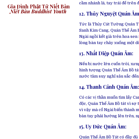
cầm nhánh lá, tay trái để trên đ
Gia Đình Phật Tử Niết Bàn
Niết Bàn Buddhist Youth
12. Thủy Nguyệt Quán Â
Tức là Thủy Cát Tường Quán Th
Sanh Kim Cang, Quán Thế Âm Bồ
Ngài ngồi kết già trên hoa sen n
lòng bàn tay chảy xuống một d
13. Nhất Diệp Quán Âm
:
Nếu bị nước lớn cuốn trôi, xưn
hình tượng Quán Thế Âm Bồ tát
nước tâm suy nghĩ sâu sắc đến 
14. Thanh Cảnh Quán Âm
Có các vị thần muốn tìm lấy Ca
độc, Quán Thế Âm Bồ tát vì sợ t
vì vậy mà cổ Ngài biến thành m
bàn tay phải hướng lên trên, ng
15. Uy Đức Quán Âm
:
Quán Thế Âm Bồ Tát có đầy đủ 