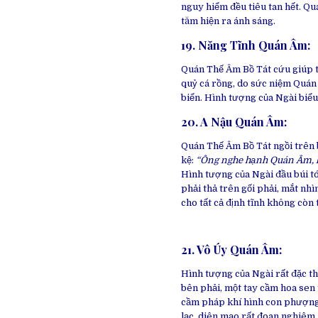
nguy hiểm đều tiêu tan hết. Qu
tăm hiện ra ánh sáng.
19. Năng Tĩnh Quán Âm
:
Quán Thế Âm Bồ Tát cứu giúp t
quỷ cá rồng, do sức niệm Quán
biển. Hình tượng của Ngài biểu
20. A Nậu Quán Âm
:
Quán Thế Âm Bồ Tát ngồi trên b
kệ:
“Ông nghe hạnh Quán Âm, kh
Hình tượng của Ngài đầu búi tó
phải thả trên gối phải, mắt nh
cho tất cả định tĩnh không còn 
21. Vô Úy Quán Âm
:
Hình tượng của Ngài rất đặc thù
bên phải, một tay cầm hoa sen 
cầm pháp khí hình con phượng 
lạc, diên mạo rất đoan nghiêm.