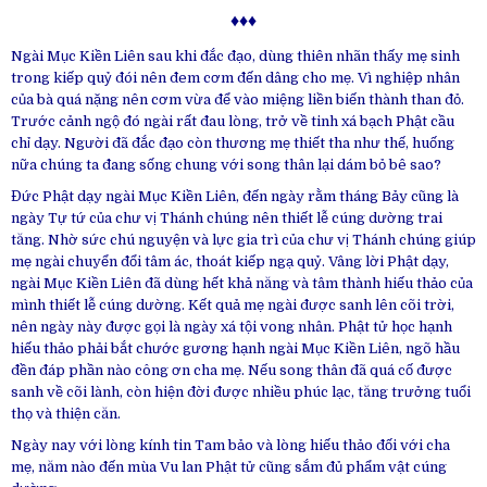
♦♦♦
Ngài Mục Kiền Liên sau khi đắc đạo, dùng thiên nhãn thấy mẹ sinh
trong kiếp quỷ đói nên đem cơm đến dâng cho mẹ. Vì nghiệp nhân
của bà quá nặng nên cơm vừa để vào miệng liền biến thành than đỏ.
Trước cảnh ngộ đó ngài rất đau lòng, trở về tinh xá bạch Phật cầu
chỉ dạy. Người đã đắc đạo còn thương mẹ thiết tha như thế, huống
nữa chúng ta đang sống chung với song thân lại dám bỏ bê sao?
Đức Phật dạy ngài Mục Kiền Liên, đến ngày rằm tháng Bảy cũng là
ngày Tự tứ của chư vị Thánh chúng nên thiết lễ cúng dường trai
tăng. Nhờ sức chú nguyện và lực gia trì của chư vị Thánh chúng giúp
mẹ ngài chuyển đổi tâm ác, thoát kiếp ngạ quỷ. Vâng lời Phật dạy,
ngài Mục Kiền Liên đã dùng hết khả năng và tâm thành hiếu thảo của
mình thiết lễ cúng dường. Kết quả mẹ ngài được sanh lên cõi trời,
nên ngày này được gọi là ngày xá tội vong nhân. Phật tử học hạnh
hiếu thảo phải bắt chước gương hạnh ngài Mục Kiền Liên, ngõ hầu
đền đáp phần nào công ơn cha mẹ. Nếu song thân đã quá cố được
sanh về cõi lành, còn hiện đời được nhiều phúc lạc, tăng trưởng tuổi
thọ và thiện căn.
Ngày nay với lòng kính tin Tam bảo và lòng hiếu thảo đối với cha
mẹ, năm nào đến mùa Vu lan Phật tử cũng sắm đủ phẩm vật cúng