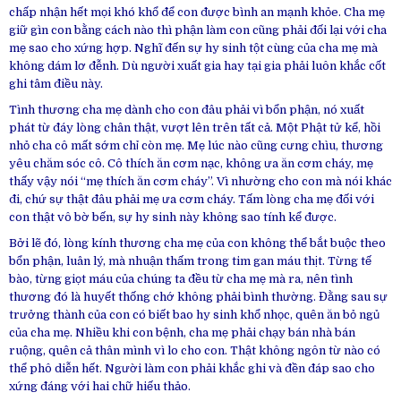
chấp nhận hết mọi khó khổ để con được bình an mạnh khỏe. Cha mẹ
giữ gìn con bằng cách nào thì phận làm con cũng phải đối lại với cha
mẹ sao cho xứng hợp. Nghĩ đến sự hy sinh tột cùng của cha mẹ mà
không dám lơ đễnh. Dù người xuất gia hay tại gia phải luôn khắc cốt
ghi tâm điều này.
Tình thương cha mẹ dành cho con đâu phải vì bổn phận, nó xuất
phát từ đáy lòng chân thật, vượt lên trên tất cả. Một Phật tử kể, hồi
nhỏ cha cô mất sớm chỉ còn mẹ. Mẹ lúc nào cũng cưng chìu, thương
yêu chăm sóc cô. Cô thích ăn cơm nạc, không ưa ăn cơm cháy, mẹ
thấy vậy nói “mẹ thích ăn cơm cháy”. Vì nhường cho con mà nói khác
đi, chứ sự thật đâu phải mẹ ưa cơm cháy. Tấm lòng cha mẹ đối với
con thật vô bờ bến, sự hy sinh này không sao tính kể được.
Bởi lẽ đó, lòng kính thương cha mẹ của con không thể bắt buộc theo
bổn phận, luân lý, mà nhuận thấm trong tim gan máu thịt. Từng tế
bào, từng giọt máu của chúng ta đều từ cha mẹ mà ra, nên tình
thương đó là huyết thống chớ không phải bình thường. Đằng sau sự
trưởng thành của con có biết bao hy sinh khổ nhọc, quên ăn bỏ ngủ
của cha mẹ. Nhiều khi con bệnh, cha mẹ phải chạy bán nhà bán
ruộng, quên cả thân mình vì lo cho con. Thật không ngôn từ nào có
thể phô diễn hết. Người làm con phải khắc ghi và đền đáp sao cho
xứng đáng với hai chữ hiếu thảo.