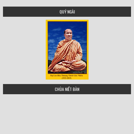
QUÝ NGÀI
tgn
CHÙA NIẾT BÀN