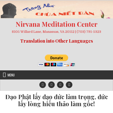
Skip
to
content
Nirvana Meditation Center
8105 Willard Lane, Manassas, VA 20112 | (703) 791-5323
Translation into Other Languages
MENU
Đạo Phật lấy đạo đức làm trọng, đức
lấy lòng hiếu thảo làm gốc!