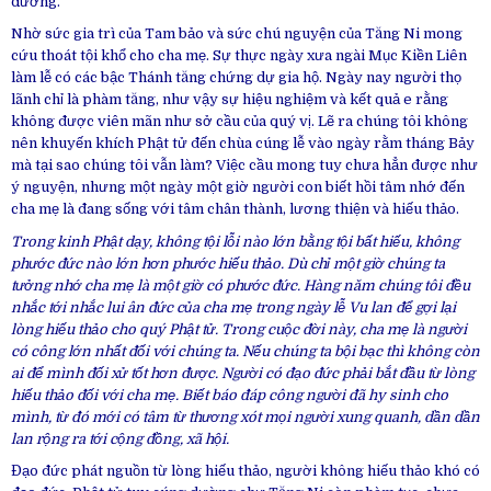
dường.
Nhờ sức gia trì của Tam bảo và sức chú nguyện của Tăng Ni mong
cứu thoát tội khổ cho cha mẹ. Sự thực ngày xưa ngài Mục Kiền Liên
làm lễ có các bậc Thánh tăng chứng dự gia hộ. Ngày nay người thọ
lãnh chỉ là phàm tăng, như vậy sự hiệu nghiệm và kết quả e rằng
không được viên mãn như sở cầu của quý vị. Lẽ ra chúng tôi không
nên khuyến khích Phật tử đến chùa cúng lễ vào ngày rằm tháng Bảy
mà tại sao chúng tôi vẫn làm? Việc cầu mong tuy chưa hẳn được như
ý nguyện, nhưng một ngày một giờ người con biết hồi tâm nhớ đến
cha mẹ là đang sống với tâm chân thành, lương thiện và hiếu thảo.
Trong kinh Phật dạy, không tội lỗi nào lớn bằng tội bất hiếu, không
phước đức nào lớn hơn phước hiếu thảo. Dù chỉ một giờ chúng ta
tưởng nhớ cha mẹ là một giờ có phước đức. Hàng năm chúng tôi đều
nhắc tới nhắc lui ân đức của cha mẹ trong ngày lễ Vu lan để gợi lại
lòng hiếu thảo cho quý Phật tử. Trong cuộc đời này, cha mẹ là người
có công lớn nhất đối với chúng ta. Nếu chúng ta bội bạc thì không còn
ai để mình đối xử tốt hơn được. Người có đạo đức phải bắt đầu từ lòng
hiếu thảo đối với cha mẹ. Biết báo đáp công người đã hy sinh cho
mình, từ đó mới có tâm từ thương xót mọi người xung quanh, dần dần
lan rộng ra tới cộng đồng, xã hội.
Đạo đức phát nguồn từ lòng hiếu thảo, người không hiếu thảo khó có