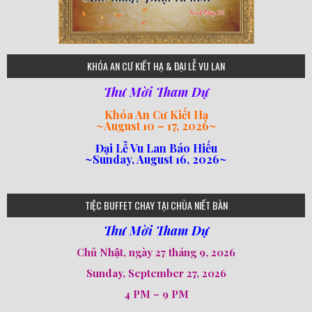
75
KHÓA AN CƯ KIẾT HẠ & ĐẠI LỄ VU LAN
Thư Mời Tham Dự
Khóa An Cư Kiết Hạ
~
August 10 – 17, 2026
~
Đại Lễ Vu Lan Báo Hiếu
~Sunday, August 16, 2026~
loi-phat-day
loipha10
loipha15
loipha13
loipha2
loipha5
loipha7
loipha8
loipha9
loipha4
loipha1
182
641
101
80
78
77
82
92
93
95
98
94
TIỆC BUFFET CHAY TẠI CHÙA NIẾT BÀN
Thư Mời Tham Dự
Chủ Nhật, ngày 27 tháng 9, 2026
Sunday, September 27, 2026
4 PM – 9 PM