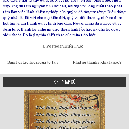
đạo đức. Phật tử tuy cúng dường chư Tăng Ni còn phàm tục, chưa
đáp ứng đủ tâm nguyện như sở cầu, nhưng với lòng hiếu thảo phát
tâm làm việc lành, thiện nghiệp của quý vị đã tăng trưởng. Điều đáng
quý nhất là đối với cha mẹ hiện đời, quý vị biết thương nhớ và đem
hết tâm chân thành cung kính báo đáp. Nếu cha mẹ đã quá cố cũng
đem lòng thành làm những việc thiện lành hồi hướng cho họ được
siêu thoát. Đó là ý nghĩa thiết thực của mùa Báo hiếu.
Posted in
Kiến Thức
Post
← Sám hối tức là cải quá tự tân!
Phật sẽ thành nghĩa là sao? →
navigation
KINH PHÁP CÚ