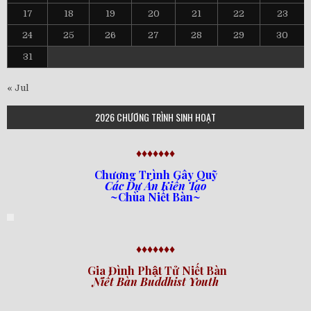
17
18
19
20
21
22
23
24
25
26
27
28
29
30
31
« Jul
2026 CHƯƠNG TRÌNH SINH HOẠT
♦♦♦♦♦♦♦
Chương Trình Gây Quỹ
Các Dự Án Kiến Tạo
~Chùa Niết Bàn~
♦♦♦♦♦♦♦
Gia Đình Phật Tử Niết Bàn
Niết Bàn Buddhist Youth