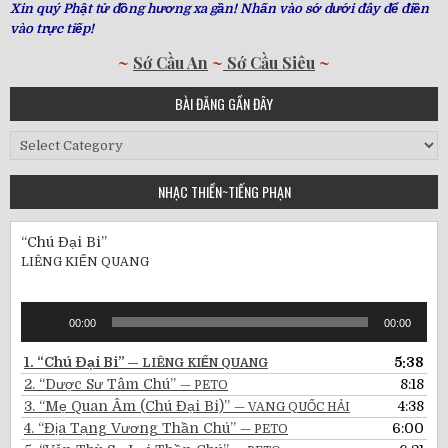
Xin quý Phật tử đồng hương xa gần! Nhấn vào sớ dưới đây để điền
vào trực tiếp!
~
Sớ Cầu An
~
Sớ Cầu Siêu
~
BÀI ĐĂNG GẦN ĐÂY
Bài
Đăng
Gần
NHẠC THIỀN~TIẾNG PHẠN
Đây
“Chú Đại Bi”
LIÊNG KIẾN QUANG
Audio
00:00
00:00
Player
1.
“Chú Đại Bi”
5:38
— LIÊNG KIẾN QUANG
2.
“Dược Sư Tâm Chú”
8:18
— PETO
3.
“Mẹ Quan Âm (Chú Đại Bi)”
4:38
— VANG QUỐC HẢI
4.
“Địa Tạng Vương Thần Chú”
6:00
— PETO