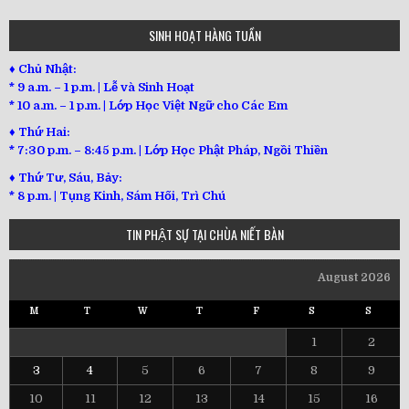
SINH HOẠT HÀNG TUẦN
♦ Chủ Nhật:
* 9 a.m. – 1 p.m. | Lễ và Sinh Hoạt
* 10 a.m. – 1 p.m. | Lớp Học Việt Ngữ cho Các Em
♦ Thứ Hai:
* 7:30 p.m. – 8:45 p.m. | Lớp Học Phật Pháp, Ngồi Thiền
♦ Thứ Tư, Sáu, Bảy:
*
8 p.m. | Tụng Kinh, Sám Hối, Trì Chú
TIN PHẬT SỰ TẠI CHÙA NIẾT BÀN
August 2026
M
T
W
T
F
S
S
1
2
3
4
5
6
7
8
9
10
11
12
13
14
15
16