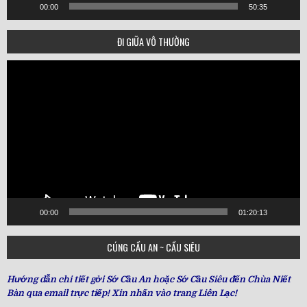
00:00
50:35
ĐI GIỮA VÔ THƯỜNG
Video
Player
00:00
01:20:13
CÚNG CẦU AN ~ CẦU SIÊU
Hướng dẫn chi tiết gởi Sớ Cầu An hoặc Sớ Cầu Siêu đến Chùa Niết
Bàn qua email trực tiếp! Xin nhấn vào trang Liên Lạc!