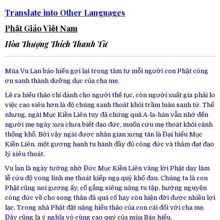
Translate into Other Languages
Phật Giáo Việt Nam
Hòa Thượng
Thích Thanh Từ
Mùa Vu Lan báo hiếu gợi lại trong tâm tư mỗi người con Phật công
ơn sanh thành dưỡng dục của cha mẹ.
Lẽ ra hiếu thảo chỉ dành cho người thế tục, còn người xuất gia phải lo
việc cao siêu hơn là độ chúng sanh thoát khỏi trầm luân sanh tử. Thế
nhưng, ngài Mục Kiền Liên tuy đã chứng quả A-la-hán vẫn nhớ đến
người mẹ ngày xưa chưa biết đạo đức, muốn cứu mẹ thoát khỏi cảnh
thống khổ. Bởi vậy ngài được nhân gian xưng tán là Đại hiếu Mục
Kiền Liên, một gương hạnh tu hành đầy đủ công đức và thâm đạt đạo
lý siêu thoát.
Vu lan là ngày tưởng nhớ Đức Mục Kiền Liên vâng lời Phật dạy làm
lễ cứu độ vong linh mẹ thoát kiếp ngạ quỷ khổ đau. Chúng ta là con
Phật cũng noi gương ấy, cố gắng siêng năng tu tập, hướng nguyện
công đức về cho song thân đã quá cố hay còn hiện đời được nhiều lợi
lạc. Trong nhà Phật đặt nặng hiếu thảo của con cái đối với cha mẹ.
Đây cũng là ý nghĩa vô cùng cao quý của mùa Báo hiếu.