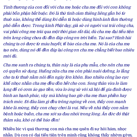
Tình thương của con đối với cha mẹ hoặc cha mẹ đối với con không
phải bổn phận bắt buộc. Đó là thứ tình cảm thiêng liêng gắn bó từ
thuở nào, không thể dùng lời diễn tả hoặc dùng hình ảnh tầm thường
phô diễn được. Trong kinh Phật dạy, giả sử có người vai trái cõng cha,
vai phải cõng mẹ trải qua một thời gian rất dài, dù cha mẹ đại tiểu tiện
trên lưng cũng chưa đủ đền đáp công ơn trời biển. Tại sao? Hình hài
chúng ta có được từ máu huyết, tế bào của cha mẹ. Nó là của cha mẹ
tạo nên, dùng nó để đền đáp lại công ơn cha mẹ chẳng biết bao nhiêu
mới đủ.
Cha mẹ sanh ra chúng ta, thân này là của phụ mẫu, cho nên cha mẹ
có quyền sử dụng. Huống nữa cha mẹ còn phải nuôi dưỡng, lo lắng
cho ta từ thuở nằm nôi đến ngày lớn khôn. Bao nhiêu công lao cực
khổ nhọc nhằn cha mẹ đều dồn hết cho con. Song thân vừa lo làm
lụng để có cơm áo gạo tiền, vừa lo ứng xử với xã hội để gia đình được
bình an hạnh phúc, vậy mà không bao giờ cha mẹ than phiền hay
trách móc. Đi đâu làm gì đều trông ngóng về con, thấy con mạnh
khỏe là mừng, thấy con chạy chơi là vui. Nếu về nhà thấy con nằm
bệnh hoặc buồn, cha mẹ xót xa đau nhói trong lòng. Ân đức đó thật
thâm sâu, khó có thể báo đền!
Nhiều lúc vì quá thương con mà cha mẹ quên đi sự hôi hám, nhọc
nhằn. Dù con có đại tiểu tiện trên mình cũng không thấy nhờm gớm,