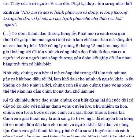
tức Thầy của trời người. Vì sao đức Phật lại được tôn xưng như thế?
Kinh nói
“Như Lai ra đời vì hạnh phúc của số đông, vì lòng thương
tưởng cho đời, vì lợi ích, an lạc, hạnh phúc cho chư thiên và loài
người”
.
(…. ) Từ đêm thành đạo thiêng liêng ấy, Phật mở ra cánh cửa giải
thoát để giúp cho mọi người biết cách làm chủ bản thân mà sống đời
an vui, hạnh phúc. Nhờ có ngày mùng 8 tháng 12 mà hôm nay thế
giới loài người đã tôn vinh và công nhận đạo Phật là đạo của con
người, vì con người mà sống thương yêu đoàn kết giúp đỡ lẫn nhau
bằng trái tim có hiểu biết.
Nhờ vậy, chúng con bớt si mê cuồng dại trong tối tăm mờ mịt mà
gây ra biết bao điều tội lỗi, làm khổ đau cho mình và người khác. Nếu
không có đạo Phật ra đời, chúng con sẽ quay cuồng theo vòng xoáy
thế thế gian mà đắm chìm trong đau khổ lầm mê.
Kể từ khi hiểu được đạo Phật, chúng con biết dừng lại dù cuộc đời có
đẩy xô lôi kéo với những danh vọng quyền lực, phù phiếm xa hoa,
chúng con từng bước đi vào cánh cửa giải thoát thiêng liêng kia.
Cánh cửa giải thoát này là ánh sáng từ bi vô ngã, để chuyển hóa bóng
tối vô minh điên đảo làm cho mình và người khác khổ đau vô cùng
tận. Cánh cửa giải thoát không phải ở đâu xa xôi huyền bí, mà cánh
cửa này có sẵn ngay nơi thân của mỗi người. Nếu ta biết tiếp nhận thì