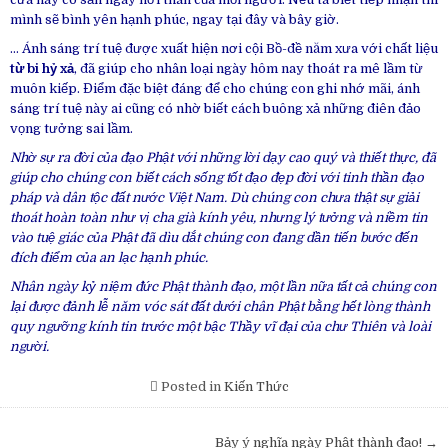
mình sẽ bình yên hạnh phúc, ngay tại đây và bây giờ.
… Ánh sáng trí tuệ được xuất hiện nơi cội Bồ-đề năm xưa với chất liệu
từ bi hỷ xả
, đã giúp cho nhân loại ngày hôm nay thoát ra mê lầm từ
muôn kiếp. Điểm đặc biệt đáng để cho chúng con ghi nhớ mãi, ánh
sáng trí tuệ này ai cũng có nhờ biết cách buông xả những điên đảo
vọng tưởng sai lầm.
Nhờ sự ra đời của đạo Phật với những lời dạy cao quý và thiết thực, đã
giúp cho chúng con biết cách sống tốt đạo đẹp đời với tinh thần đạo
pháp và dân tộc đất nước Việt Nam. Dù chúng con chưa thật sự giải
thoát hoàn toàn như vị cha già kính yêu, nhưng lý tưởng và niềm tin
vào tuệ giác của Phật đã dìu dắt chúng con đang dần tiến bước đến
đích điểm của an lạc hạnh phúc.
Nhân ngày kỷ niệm đức Phật thành đạo, một lần nữa tất cả chúng con
lại được đảnh lễ năm vóc sát đất dưới chân Phật bằng hết lòng thành
quy ngưỡng kính tin trước một bậc Thầy vĩ đại của chư Thiên và loài
người.
Posted in
Kiến Thức
Post
Bảy ý nghĩa ngày Phật thành đạo! →