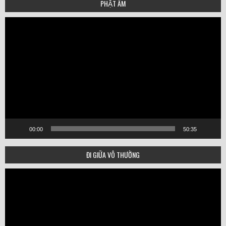
PHẬT ÂM
Video
Player
00:00
50:35
ĐI GIỮA VÔ THƯỜNG
Video
Player