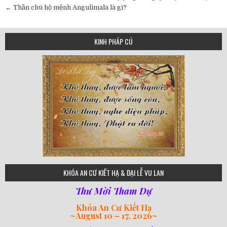
navigation
← Thần chú hộ mệnh Angulimala là gì?
KINH PHÁP CÚ
75
KHÓA AN CƯ KIẾT HẠ & ĐẠI LỄ VU LAN
Thư Mời Tham Dự
Khóa An Cư Kiết Hạ
~
August 10 – 17, 2026
~