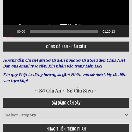
00:00
01:20:13
CÚNG CẦU AN ~ CẦU SIÊU
Hướng dẫn chi tiết gởi Sớ Cầu An hoặc Sớ Cầu Siêu đến Chùa Niết
Bàn qua email trực tiếp! Xin nhấn vào trang Liên Lạc!
Xin quý Phật tử đồng hương xa gần! Nhấn vào sớ dưới đây để điền
vào trực tiếp!
~
Sớ Cầu An
~
Sớ Cầu Siêu
~
BÀI ĐĂNG GẦN ĐÂY
Bài
Đăng
Gần
NHẠC THIỀN~TIẾNG PHẠN
Đây