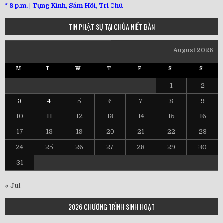
*
8 p.m. | Tụng Kinh, Sám Hối, Trì Chú
TIN PHẬT SỰ TẠI CHÙA NIẾT BÀN
August 2026
M
T
W
T
F
S
S
1
2
3
4
5
6
7
8
9
10
11
12
13
14
15
16
17
18
19
20
21
22
23
24
25
26
27
28
29
30
31
« Jul
2026 CHƯƠNG TRÌNH SINH HOẠT