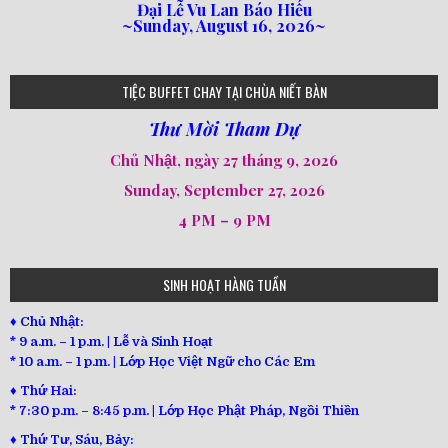
Đại Lễ Vu Lan Báo Hiếu
~Sunday, August 16, 2026~
loi-phat-day
loipha10
loipha15
loipha13
loipha2
loipha5
loipha7
loipha8
loipha9
loipha4
loipha1
182
641
101
80
78
77
82
92
93
95
98
94
TIỆC BUFFET CHAY TẠI CHÙA NIẾT BÀN
Thư Mời Tham Dự
Chủ Nhật, ngày 27 tháng 9, 2026
Sunday, September 27, 2026
4 PM – 9 PM
SINH HOẠT HÀNG TUẦN
♦ Chủ Nhật:
* 9 a.m. – 1 p.m. | Lễ và Sinh Hoạt
* 10 a.m. – 1 p.m. | Lớp Học Việt Ngữ cho Các Em
♦ Thứ Hai:
* 7:30 p.m. – 8:45 p.m. | Lớp Học Phật Pháp, Ngồi Thiền
♦ Thứ Tư, Sáu, Bảy: