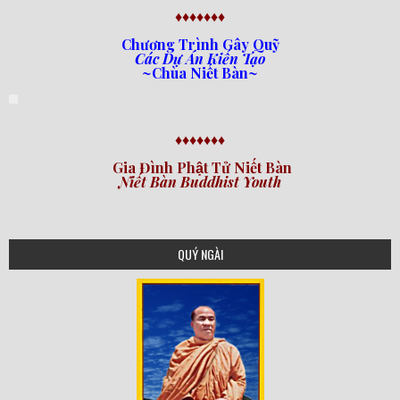
♦♦♦♦♦♦♦
Chương Trình Gây Quỹ
Các Dự Án Kiến Tạo
~Chùa Niết Bàn~
♦♦♦♦♦♦♦
Gia Đình Phật Tử Niết Bàn
Niết Bàn Buddhist Youth
QUÝ NGÀI