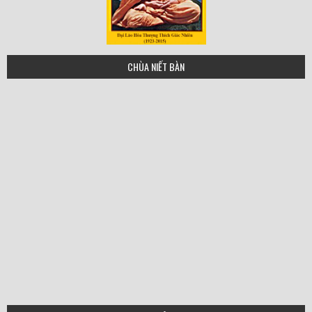
tgn
CHÙA NIẾT BÀN
hoa-thuong-thich-quang-buu
HT Thich Thích Thien Sieu
hoa_thuong_xa_loi_nvba
hoathuongtinhkhiet copy
hoathuongthienhoa copy
hoathuongdonhau copy
ht_huyenquang-small
HT Thien Phung copy
hoathuongtringhiem
HT-Tri-Tinh-ban-moi
hoathuonggiacnhien
HT Thich Duc nhuan
ht-thich-duc-niem-1
HT_ Thích Như Thọ
ht-thich-hanh-tuan
ht-thich-tam-chau
hoathuongtrithu
HT Chon Thien
hthanhtru_jpg
Ht quang duc
ht thien hoa
minh-chau