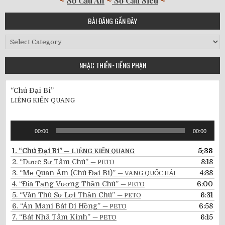
~
Sớ Cầu An
~
Sớ Cầu Siêu
~
BÀI ĐĂNG GẦN ĐÂY
Bài
Đăng
Gần
NHẠC THIỀN~TIẾNG PHẠN
Đây
“Chú Đại Bi”
LIÊNG KIẾN QUANG
Audio
00:00
00:00
Player
1.
“Chú Đại Bi”
5:38
— LIÊNG KIẾN QUANG
2.
“Dược Sư Tâm Chú”
8:18
— PETO
3.
“Mẹ Quan Âm (Chú Đại Bi)”
4:38
— VANG QUỐC HẢI
4.
“Địa Tạng Vương Thần Chú”
6:00
— PETO
5.
“Văn Thù Sư Lợi Thần Chú”
6:31
— PETO
6.
“Án Mani Bát Di Hồng”
6:58
— PETO
7.
“Bát Nhã Tâm Kinh”
6:15
— PETO