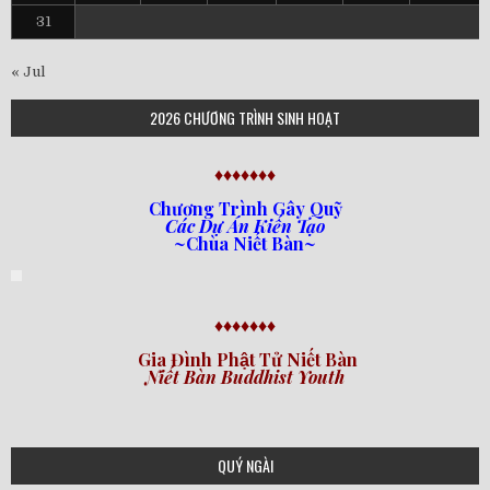
31
« Jul
2026 CHƯƠNG TRÌNH SINH HOẠT
♦♦♦♦♦♦♦
Chương Trình Gây Quỹ
Các Dự Án Kiến Tạo
~Chùa Niết Bàn~
♦♦♦♦♦♦♦
Gia Đình Phật Tử Niết Bàn
Niết Bàn Buddhist Youth
QUÝ NGÀI