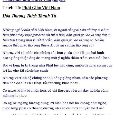
Trích Từ:
Phật Giáo Việt Nam
Hòa Thượng
Thích Thanh Từ
Những ngôi chùa cổ ở Việt Nam, từ ngoài cổng đi vào chúng ta nhìn
bên phải thấy tượng một vị rất hiền hòa, dân gian gọi đó là ông thiện,
bên trái tượng một vị rất dữ dằn, dân gian gọi đó là ông ác. Nhiều
người thắc mắc thờ ông thiện đủ rồi, tại sao lại thờ ông ác?
Nhưng với cái nhìn của chúng tôi, bản ý của chư Tổ qua hai hình
tượng ông thiện ông ác, mang một ý nghĩa thâm trầm, cao siêu hơn.
Bởi vì lòng từ bi trong nhà Phật lúc nào cũng muốn đem lại sự an vui
lợi lạc cho tất cả chúng sanh.
Nhưng vì trình độ chúng sanh không giống nhau, nên các phương
tiện hóa độ của chư Phật, Bồ-tát cũng khác nhau.
Có người dùng lời hiền hòa, cử chỉ thương yêu chỉ dạy họ liền cảm
mến nghe theo.
Có người ngang bướng dùng lời hiền hòa nói họ không chịu nghe,
buộc lòng phải có thái độ dường như ác dữ mới chuyển họ được.