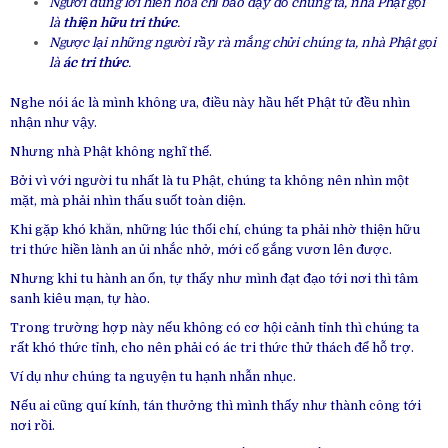
Người dùng lời hiền hòa chỉ bảo dạy dỗ chúng ta, nhà Phật gọi
là
thiện hữu tri thức
.
Ngược lại những người rầy rà mắng chửi chúng ta, nhà Phật gọi
là
ác tri thức
.
Nghe nói ác là mình không ưa, điều này hầu hết Phật tử đều nhìn
nhận như vậy.
Nhưng nhà Phật không nghĩ thế.
Bởi vì với người tu nhất là tu Phật, chúng ta không nên nhìn một
mặt, mà phải nhìn thấu suốt toàn diện.
Khi gặp khó khăn, những lúc thối chí, chúng ta phải nhờ thiện hữu
tri thức hiền lành an ủi nhắc nhở, mới cố gắng vươn lên được.
Nhưng khi tu hành an ổn, tự thấy như mình đạt đạo tới nơi thì tâm
sanh kiêu mạn, tự hào.
Trong trường hợp này nếu không có cơ hội cảnh tỉnh thì chúng ta
rất khó thức tỉnh, cho nên phải có ác tri thức thử thách để hỗ trợ.
Ví dụ như chúng ta nguyện tu hạnh nhẫn nhục.
Nếu ai cũng quí kính, tán thưởng thì mình thấy như thành công tới
nơi rồi.