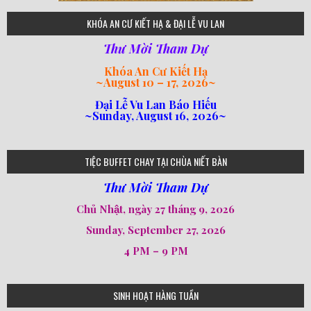
75
KHÓA AN CƯ KIẾT HẠ & ĐẠI LỄ VU LAN
Thư Mời Tham Dự
Khóa An Cư Kiết Hạ
~
August 10 – 17, 2026
~
Đại Lễ Vu Lan Báo Hiếu
~Sunday, August 16, 2026~
loi-phat-day
loipha10
loipha15
loipha13
loipha2
loipha5
loipha7
loipha8
loipha9
loipha4
loipha1
182
641
101
80
78
77
82
92
93
95
98
94
TIỆC BUFFET CHAY TẠI CHÙA NIẾT BÀN
Thư Mời Tham Dự
Chủ Nhật, ngày 27 tháng 9, 2026
Sunday, September 27, 2026
4 PM – 9 PM
SINH HOẠT HÀNG TUẦN