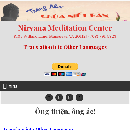
Skip
to
content
Nirvana Meditation Center
8105 Willard Lane, Manassas, VA 20112 | (703) 791-5323
Translation into Other Languages
MENU
Ông thiện, ông ác!
Translate into Other Languages