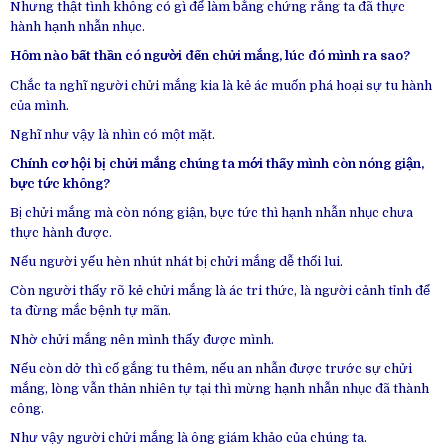
Nhưng thật tình không có gì để làm bằng chứng rằng ta đã thực
hành hạnh nhẫn nhục.
Hôm nào bất thần có người đến chửi mắng, lúc đó mình ra sao?
Chắc ta nghĩ người chửi mắng kia là kẻ ác muốn phá hoại sự tu hành
của mình.
Nghĩ như vậy là nhìn có một mặt.
Chính cơ hội bị chửi mắng chúng ta mới thấy mình còn nóng giận,
bực tức không?
Bị chửi mắng mà còn nóng giận, bực tức thì hạnh nhẫn nhục chưa
thực hành được.
Nếu người yếu hèn nhút nhát bị chửi mắng dễ thối lui.
Còn người thấy rõ kẻ chửi mắng là ác tri thức, là người cảnh tỉnh để
ta đừng mắc bệnh tự mãn.
Nhờ chửi mắng nên mình thấy được mình.
Nếu còn dở thì cố gắng tu thêm, nếu an nhẫn được trước sự chửi
mắng, lòng vẫn thản nhiên tự tại thì mừng hạnh nhẫn nhục đã thành
công.
Như vậy người chửi mắng là ông giám khảo của chúng ta.