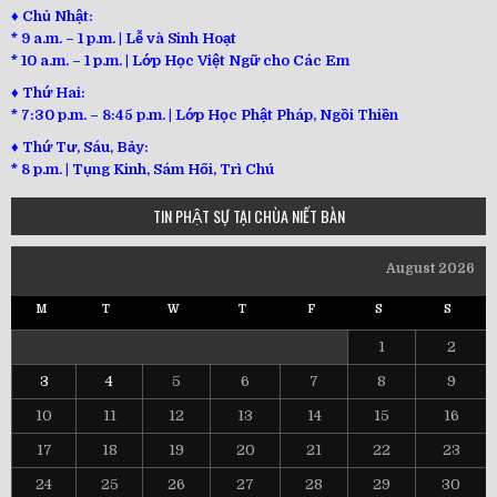
♦ Chủ Nhật:
* 9 a.m. – 1 p.m. | Lễ và Sinh Hoạt
* 10 a.m. – 1 p.m. | Lớp Học Việt Ngữ cho Các Em
♦ Thứ Hai:
* 7:30 p.m. – 8:45 p.m. | Lớp Học Phật Pháp, Ngồi Thiền
♦ Thứ Tư, Sáu, Bảy:
*
8 p.m. | Tụng Kinh, Sám Hối, Trì Chú
TIN PHẬT SỰ TẠI CHÙA NIẾT BÀN
August 2026
M
T
W
T
F
S
S
1
2
3
4
5
6
7
8
9
10
11
12
13
14
15
16
17
18
19
20
21
22
23
24
25
26
27
28
29
30