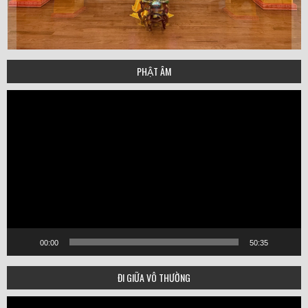
PHẬT ÂM
Video
Player
00:00
50:35
ĐI GIỮA VÔ THƯỜNG
Video