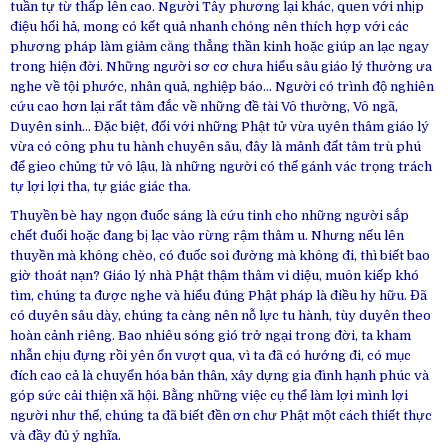
tuần tự từ thấp lên cao. Người Tây phương lại khác, quen với nhịp
điệu hối hả, mong có kết quả nhanh chóng nên thích hợp với các
phương pháp làm giảm căng thẳng thần kinh hoặc giúp an lạc ngay
trong hiện đời. Những người sơ cơ chưa hiểu sâu giáo lý thường ưa
nghe về tội phước, nhân quả, nghiệp báo… Người có trình độ nghiên
cứu cao hơn lại rất tâm đắc về những đề tài Vô thường, Vô ngã,
Duyên sinh… Đặc biệt, đối với những Phật tử vừa uyên thâm giáo lý
vừa có công phu tu hành chuyên sâu, đây là mảnh đất tâm trù phú
để gieo chủng tử vô lậu, là những người có thể gánh vác trọng trách
tự lợi lợi tha, tự giác giác tha.
Thuyền bè hay ngọn đuốc sáng là cứu tinh cho những người sắp
chết đuối hoặc đang bị lạc vào rừng rậm thâm u. Nhưng nếu lên
thuyền mà không chèo, có đuốc soi đường mà không đi, thì biết bao
giờ thoát nạn? Giáo lý nhà Phật thậm thâm vi diệu, muôn kiếp khó
tìm, chúng ta được nghe và hiểu đúng Phật pháp là điều hy hữu. Đã
có duyên sâu dày, chúng ta càng nên nỗ lực tu hành, tùy duyên theo
hoàn cảnh riêng. Bao nhiêu sóng gió trở ngại trong đời, ta kham
nhẫn chịu đựng rồi yên ổn vượt qua, vì ta đã có hướng đi, có mục
đích cao cả là chuyển hóa bản thân, xây dựng gia đình hạnh phúc và
góp sức cải thiện xã hội. Bằng những việc cụ thể làm lợi mình lợi
người như thế, chúng ta đã biết đền ơn chư Phật một cách thiết thực
và đầy đủ ý nghĩa.