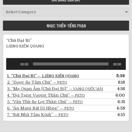
Bài
Đăng
Gần
NHẠC THIỀN~TIẾNG PHẠN
Đây
“Chú Đại Bi”
LIÊNG KIẾN QUANG
Audio
00:00
00:00
Player
1.
“Chú Đại Bi”
5:38
— LIÊNG KIẾN QUANG
2.
“Dược Sư Tâm Chú”
8:18
— PETO
3.
“Mẹ Quan Âm (Chú Đại Bi)”
4:38
— VANG QUỐC HẢI
4.
“Địa Tạng Vương Thần Chú”
6:00
— PETO
5.
“Văn Thù Sư Lợi Thần Chú”
6:31
— PETO
6.
“Án Mani Bát Di Hồng”
6:58
— PETO
7.
“Bát Nhã Tâm Kinh”
6:15
— PETO