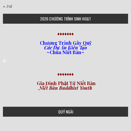
« Jul
2026 CHƯƠNG TRÌNH SINH HOẠT
♦♦♦♦♦♦♦
Chương Trình Gây Quỹ
Các Dự Án Kiến Tạo
~Chùa Niết Bàn~
♦♦♦♦♦♦♦
Gia Đình Phật Tử Niết Bàn
Niết Bàn Buddhist Youth
QUÝ NGÀI