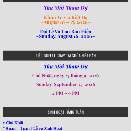
Thư Mời Tham Dự
Khóa An Cư Kiết Hạ
~
August 10 – 17, 2026
~
Đại Lễ Vu Lan Báo Hiếu
~Sunday, August 16, 2026~
loi-phat-day
loipha10
loipha15
loipha13
loipha2
loipha5
loipha7
loipha8
loipha9
loipha4
loipha1
182
641
101
80
78
77
82
92
93
95
98
94
TIỆC BUFFET CHAY TẠI CHÙA NIẾT BÀN
Thư Mời Tham Dự
Chủ Nhật, ngày 27 tháng 9, 2026
Sunday, September 27, 2026
4 PM – 9 PM
SINH HOẠT HÀNG TUẦN
♦ Chủ Nhật:
* 9 a.m. – 1 p.m. | Lễ và Sinh Hoạt