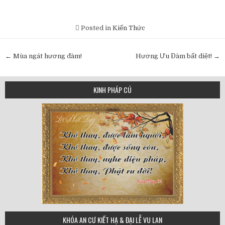
Posted in
Kiến Thức
Post
← Mùa ngát hương đàm!
Hương Ưu Đàm bất diệt! →
navigation
KINH PHÁP CÚ
75
KHÓA AN CƯ KIẾT HẠ & ĐẠI LỄ VU LAN