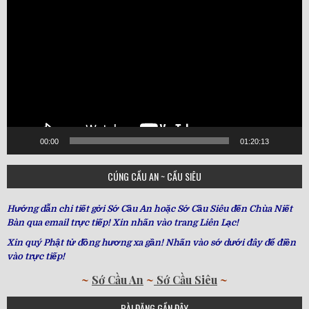
Player
00:00
01:20:13
CÚNG CẦU AN ~ CẦU SIÊU
Hướng dẫn chi tiết gởi Sớ Cầu An hoặc Sớ Cầu Siêu đến Chùa Niết
Bàn qua email trực tiếp! Xin nhấn vào trang Liên Lạc!
Xin quý Phật tử đồng hương xa gần! Nhấn vào sớ dưới đây để điền
vào trực tiếp!
~
Sớ Cầu An
~
Sớ Cầu Siêu
~
BÀI ĐĂNG GẦN ĐÂY