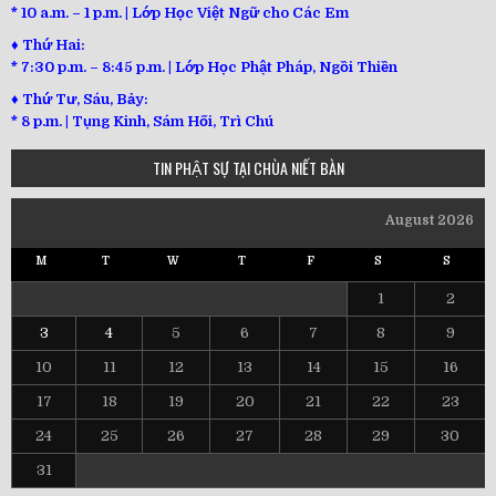
* 10 a.m. – 1 p.m. | Lớp Học Việt Ngữ cho Các Em
♦ Thứ Hai:
* 7:30 p.m. – 8:45 p.m. | Lớp Học Phật Pháp, Ngồi Thiền
♦ Thứ Tư, Sáu, Bảy:
*
8 p.m. | Tụng Kinh, Sám Hối, Trì Chú
TIN PHẬT SỰ TẠI CHÙA NIẾT BÀN
August 2026
M
T
W
T
F
S
S
1
2
3
4
5
6
7
8
9
10
11
12
13
14
15
16
17
18
19
20
21
22
23
24
25
26
27
28
29
30
31