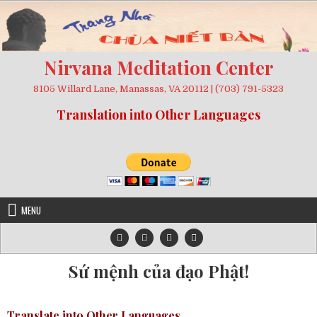
Skip
to
content
Nirvana Meditation Center
8105 Willard Lane, Manassas, VA 20112 | (703) 791-5323
Translation into Other Languages
MENU
Sứ mệnh của đạo Phật!
Translate into Other Languages