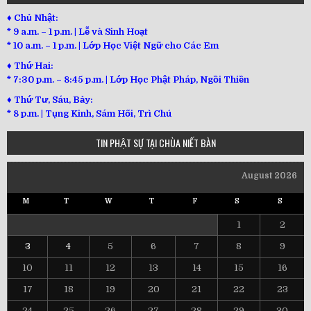
♦ Chủ Nhật:
* 9 a.m. – 1 p.m. | Lễ và Sinh Hoạt
* 10 a.m. – 1 p.m. | Lớp Học Việt Ngữ cho Các Em
♦ Thứ Hai:
* 7:30 p.m. – 8:45 p.m. | Lớp Học Phật Pháp, Ngồi Thiền
♦ Thứ Tư, Sáu, Bảy:
*
8 p.m. | Tụng Kinh, Sám Hối, Trì Chú
TIN PHẬT SỰ TẠI CHÙA NIẾT BÀN
August 2026
M
T
W
T
F
S
S
1
2
3
4
5
6
7
8
9
10
11
12
13
14
15
16
17
18
19
20
21
22
23
24
25
26
27
28
29
30