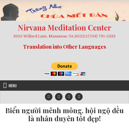
Skip
to
content
Nirvana Meditation Center
8105 Willard Lane, Manassas, VA 20112 | (703) 791-5323
Translation into Other Languages
MENU
Biển người mênh mông, hội ngộ đều
là nhân duyên tốt đẹp!