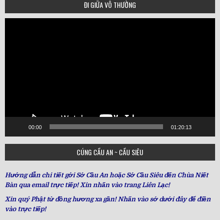
ĐI GIỮA VÔ THƯỜNG
Video
Player
00:00
01:20:13
CÚNG CẦU AN ~ CẦU SIÊU
Hướng dẫn chi tiết gởi Sớ Cầu An hoặc Sớ Cầu Siêu đến Chùa Niết
Bàn qua email trực tiếp! Xin nhấn vào trang Liên Lạc!
Xin quý Phật tử đồng hương xa gần! Nhấn vào sớ dưới đây để điền
vào trực tiếp!