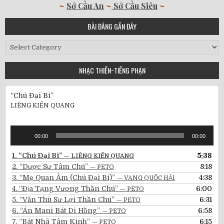
~
Sớ Cầu An
~
Sớ Cầu Siêu
~
BÀI ĐĂNG GẦN ĐÂY
Bài
Đăng
Gần
NHẠC THIỀN~TIẾNG PHẠN
Đây
“Chú Đại Bi”
LIÊNG KIẾN QUANG
Audio
00:00
00:00
Player
1.
“Chú Đại Bi”
5:38
— LIÊNG KIẾN QUANG
2.
“Dược Sư Tâm Chú”
8:18
— PETO
3.
“Mẹ Quan Âm (Chú Đại Bi)”
4:38
— VANG QUỐC HẢI
4.
“Địa Tạng Vương Thần Chú”
6:00
— PETO
5.
“Văn Thù Sư Lợi Thần Chú”
6:31
— PETO
6.
“Án Mani Bát Di Hồng”
6:58
— PETO
7.
“Bát Nhã Tâm Kinh”
6:15
— PETO