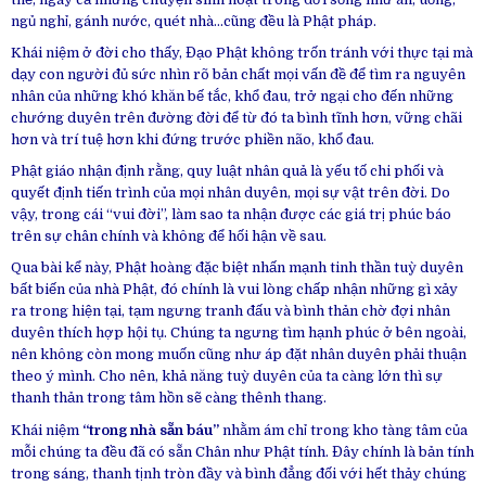
ngủ nghỉ, gánh nước, quét nhà…cũng đều là Phật pháp.
Khái niệm ở đời cho thấy, Đạo Phật không trốn tránh với thực tại mà
dạy con người đủ sức nhìn rõ bản chất mọi vấn đề để tìm ra nguyên
nhân của những khó khăn bế tắc, khổ đau, trở ngại cho đến những
chướng duyên trên đường đời để từ đó ta bình tĩnh hơn, vững chãi
hơn và trí tuệ hơn khi đứng trước phiền não, khổ đau.
Phật giáo nhận định rằng, quy luật nhân quả là yếu tố chi phối và
quyết định tiến trình của mọi nhân duyên, mọi sự vật trên đời. Do
vậy, trong cái “vui đời”, làm sao ta nhận được các giá trị phúc báo
trên sự chân chính và không để hối hận về sau.
Qua bài kể này, Phật hoàng đặc biệt nhấn mạnh tinh thần tuỳ duyên
bất biến của nhà Phật, đó chính là vui lòng chấp nhận những gì xảy
ra trong hiện tại, tạm ngưng tranh đấu và bình thản chờ đợi nhân
duyên thích hợp hội tụ. Chúng ta ngưng tìm hạnh phúc ở bên ngoài,
nên không còn mong muốn cũng như áp đặt nhân duyên phải thuận
theo ý mình. Cho nên, khả năng tuỳ duyên của ta càng lớn thì sự
thanh thản trong tâm hồn sẽ càng thênh thang.
Khái niệm
“trong nhà sẵn báu”
nhằm ám chỉ trong kho tàng tâm của
mỗi chúng ta đều đã có sẵn Chân như Phật tính. Đây chính là bản tính
trong sáng, thanh tịnh tròn đầy và bình đẳng đối với hết thảy chúng