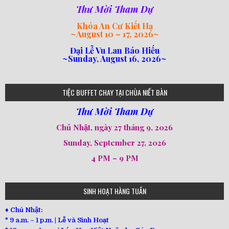
Thư Mời Tham Dự
Khóa An Cư Kiết Hạ
~
August 10 – 17, 2026
~
Đại Lễ Vu Lan Báo Hiếu
~Sunday, August 16, 2026~
loi-phat-day
loipha10
loipha15
loipha13
loipha2
loipha5
loipha7
loipha8
loipha9
loipha4
loipha1
182
641
101
80
78
77
82
92
93
95
98
94
TIỆC BUFFET CHAY TẠI CHÙA NIẾT BÀN
Thư Mời Tham Dự
Chủ Nhật, ngày 27 tháng 9, 2026
Sunday, September 27, 2026
4 PM – 9 PM
SINH HOẠT HÀNG TUẦN
♦ Chủ Nhật:
* 9 a.m. – 1 p.m. | Lễ và Sinh Hoạt