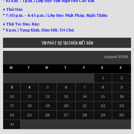
* 10 a.m. – 1 p.m. | Lớp Học Việt Ngữ cho Các Em
♦ Thứ Hai:
* 7:30 p.m. – 8:45 p.m. | Lớp Học Phật Pháp, Ngồi Thiền
♦ Thứ Tư, Sáu, Bảy:
*
8 p.m. | Tụng Kinh, Sám Hối, Trì Chú
TIN PHẬT SỰ TẠI CHÙA NIẾT BÀN
August 2026
M
T
W
T
F
S
S
1
2
3
4
5
6
7
8
9
10
11
12
13
14
15
16
17
18
19
20
21
22
23
24
25
26
27
28
29
30
31