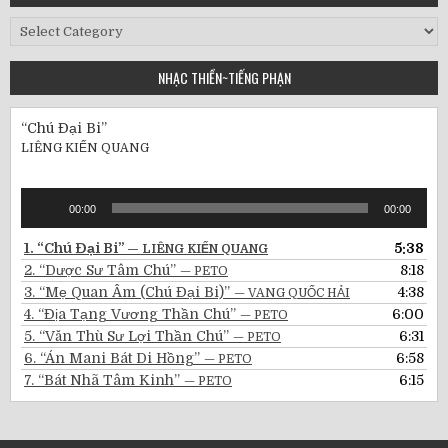
Bài
Đăng
Gần
NHẠC THIỀN~TIẾNG PHẠN
Đây
“Chú Đại Bi”
LIÊNG KIẾN QUANG
Audio
00:00
00:00
Player
1.
“Chú Đại Bi”
5:38
— LIÊNG KIẾN QUANG
2.
“Dược Sư Tâm Chú”
8:18
— PETO
3.
“Mẹ Quan Âm (Chú Đại Bi)”
4:38
— VANG QUỐC HẢI
4.
“Địa Tạng Vương Thần Chú”
6:00
— PETO
5.
“Văn Thù Sư Lợi Thần Chú”
6:31
— PETO
6.
“Án Mani Bát Di Hồng”
6:58
— PETO
7.
“Bát Nhã Tâm Kinh”
6:15
— PETO