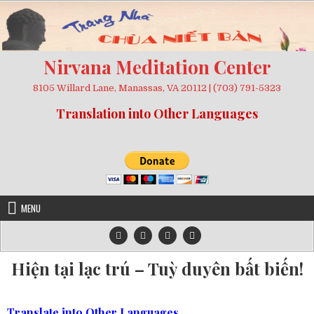
Skip
to
content
Nirvana Meditation Center
8105 Willard Lane, Manassas, VA 20112 | (703) 791-5323
Translation into Other Languages
MENU
Hiện tại lạc trú – Tuỳ duyên bất biến!
Translate into Other Languages