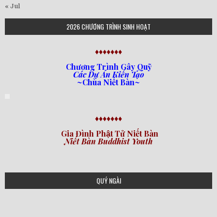
« Jul
2026 CHƯƠNG TRÌNH SINH HOẠT
♦♦♦♦♦♦♦
Chương Trình Gây Quỹ
Các Dự Án Kiến Tạo
~Chùa Niết Bàn~
♦♦♦♦♦♦♦
Gia Đình Phật Tử Niết Bàn
Niết Bàn Buddhist Youth
QUÝ NGÀI