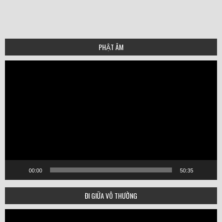
PHẬT ÂM
Video
Player
00:00
50:35
ĐI GIỮA VÔ THƯỜNG
Video