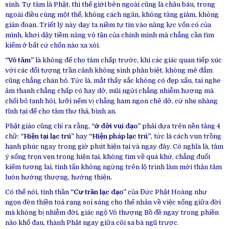
sinh. Tự tâm là Phật, thì thế giới bên ngoài cũng là châu báu, trong
ngoài điều cùng một thể, không cách ngăn, không tăng giảm, không
gián đoạn. Triết lý này dạy ta niềm tự tin vào năng lực vốn có của
mình, khơi dậy tiềm năng vô tận của chính mình mà chẳng cần tìm
kiếm ở bất cứ chốn nào xa xôi.
“Vô tâm”
là không để cho tâm chấp trước, khi các giác quan tiếp xúc
với các đối tượng trần cảnh không sinh phân biệt, không mê đắm
cũng chẳng chán bỏ. Tức là, mắt thấy sắc không có đẹp xấu, tai nghe
âm thanh chẳng chấp có hay dở, mũi ngửi chẳng nhiễm hương mà
chối bỏ tanh hôi, lưỡi nếm vị chẳng ham ngon chê dở, cứ nhẹ nhàng
tĩnh tại để cho tâm thư thả, bình an.
Phật giáo cũng chỉ ra rằng,
“ở đời vui đạo”
phải dựa trên nền tảng 4
chữ:
“Hiện tại lạc trú”
hay
“Hiện pháp lạc trú”
, tức là cách vun trồng
hạnh phúc ngay trong giờ phút hiện tại và ngay đây. Có nghĩa là, tâm
ý sống trọn vẹn trong hiện tại, không tìm về quá khứ, chẳng đuổi
kiếm tương lai, tinh tấn không ngừng trên lộ trình làm mới thân tâm
luôn hướng thượng, hướng thiện.
Có thể nói, tinh thần
“Cư trần lạc đạo”
của Đức Phật Hoàng như
ngọn đèn thiền toả rạng soi sáng cho thế nhân về việc sống giữa đời
mà không bị nhiễm đời, giác ngộ Vô thượng Bồ đề ngay trong phiền
não khổ đau, thành Phật ngay giữa cõi sa bà ngũ trược.