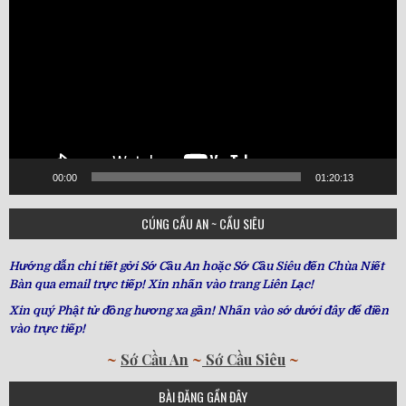
Player
00:00
01:20:13
CÚNG CẦU AN ~ CẦU SIÊU
Hướng dẫn chi tiết gởi Sớ Cầu An hoặc Sớ Cầu Siêu đến Chùa Niết
Bàn qua email trực tiếp! Xin nhấn vào trang Liên Lạc!
Xin quý Phật tử đồng hương xa gần! Nhấn vào sớ dưới đây để điền
vào trực tiếp!
~
Sớ Cầu An
~
Sớ Cầu Siêu
~
BÀI ĐĂNG GẦN ĐÂY