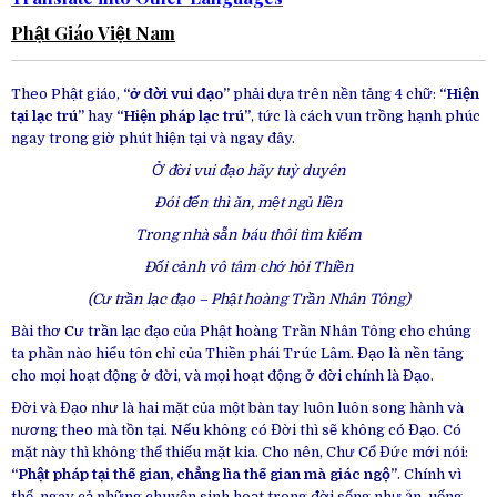
Phật Giáo Việt Nam
Theo Phật giáo,
“ở đời vui đạo”
phải dựa trên nền tảng 4 chữ:
“Hiện
tại lạc trú”
hay
“Hiện pháp lạc trú”
, tức là cách vun trồng hạnh phúc
ngay trong giờ phút hiện tại và ngay đây.
Ở đời vui đạo hãy tuỳ duyên
Đói đến thì ăn, mệt ngủ liền
Trong nhà sẵn báu thôi tìm kiếm
Đối cảnh vô tâm chớ hỏi Thiền
(Cư trần lạc đạo – Phật hoàng Trần Nhân Tông)
Bài thơ Cư trần lạc đạo của Phật hoàng Trần Nhân Tông cho chúng
ta phần nào hiểu tôn chỉ của Thiền phái Trúc Lâm. Đạo là nền tảng
cho mọi hoạt động ở đời, và mọi hoạt động ở đời chính là Đạo.
Đời và Đạo như là hai mặt của một bàn tay luôn luôn song hành và
nương theo mà tồn tại. Nếu không có Đời thì sẽ không có Đạo. Có
mặt này thì không thể thiếu mặt kia. Cho nên, Chư Cổ Đức mới nói:
“Phật pháp tại thế gian, chẳng lìa thế gian mà giác ngộ”
. Chính vì
thế, ngay cả những chuyện sinh hoạt trong đời sống như ăn, uống,