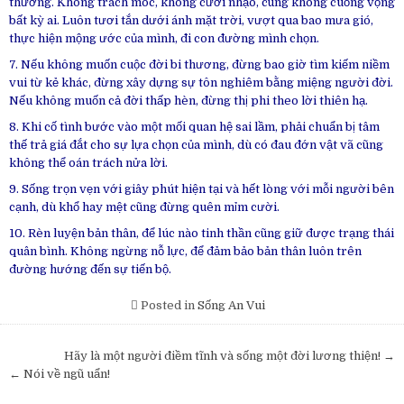
thương. Không trách móc, không cười nhạo, cũng không cuồng vọng
bất kỳ ai. Luôn tươi tắn dưới ánh mặt trời, vượt qua bao mưa gió,
thực hiện mộng ước của mình, đi con đường mình chọn.
7. Nếu không muốn cuộc đời bi thương, đừng bao giờ tìm kiếm niềm
vui từ kẻ khác, đừng xây dựng sự tôn nghiêm bằng miệng người đời.
Nếu không muốn cả đời thấp hèn, đừng thị phi theo lời thiên hạ.
8. Khi cố tình bước vào một mối quan hệ sai lầm, phải chuẩn bị tâm
thế trả giá đắt cho sự lựa chọn của mình, dù có đau đớn vật vã cũng
không thể oán trách nửa lời.
9. Sống trọn vẹn với giây phút hiện tại và hết lòng với mỗi người bên
cạnh, dù khổ hay mệt cũng đừng quên mỉm cười.
10. Rèn luyện bản thân, để lúc nào tinh thần cũng giữ được trạng thái
quân bình. Không ngừng nỗ lực, để đảm bảo bản thân luôn trên
đường hướng đến sự tiến bộ.
Posted in
Sống An Vui
Post
Hãy là một người điềm tĩnh và sống một đời lương thiện! →
navigation
← Nói về ngũ uẩn!