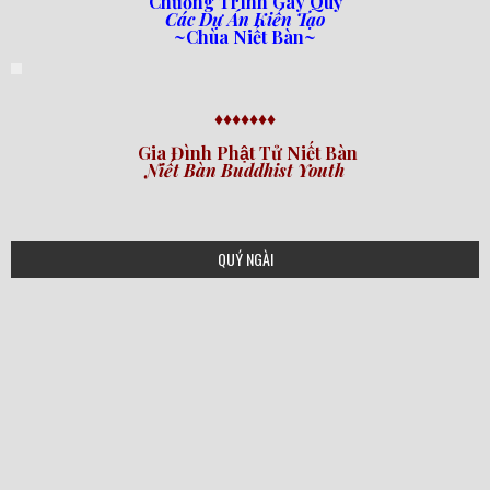
Chương Trình Gây Quỹ
Các Dự Án Kiến Tạo
~Chùa Niết Bàn~
♦♦♦♦♦♦♦
Gia Đình Phật Tử Niết Bàn
Niết Bàn Buddhist Youth
QUÝ NGÀI