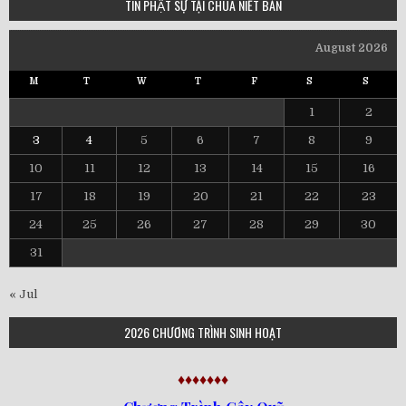
TIN PHẬT SỰ TẠI CHÙA NIẾT BÀN
August 2026
M
T
W
T
F
S
S
1
2
3
4
5
6
7
8
9
10
11
12
13
14
15
16
17
18
19
20
21
22
23
24
25
26
27
28
29
30
31
« Jul
2026 CHƯƠNG TRÌNH SINH HOẠT
♦♦♦♦♦♦♦