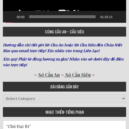
00:00
01:20:13
CÚNG CẦU AN ~ CẦU SIÊU
Hướng dẫn chi tiết gởi Sớ Cầu An hoặc Sớ Cầu Siêu đến Chùa Niết
Bàn qua email trực tiếp! Xin nhấn vào trang Liên Lạc!
Xin quý Phật tử đồng hương xa gần! Nhấn vào sớ dưới đây để điền
vào trực tiếp!
~
Sớ Cầu An
~
Sớ Cầu Siêu
~
BÀI ĐĂNG GẦN ĐÂY
Bài
Đăng
Gần
NHẠC THIỀN~TIẾNG PHẠN
Đây
“Chú Đại Bi”