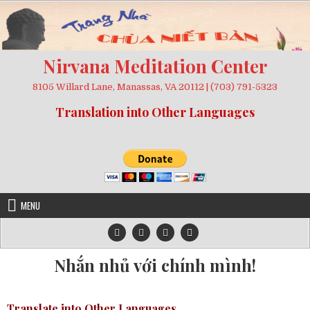
Skip
to
content
Nirvana Meditation Center
8105 Willard Lane, Manassas, VA 20112 | (703) 791-5323
Translation into Other Languages
MENU
Nhắn nhủ với chính mình!
Translate into Other Languages