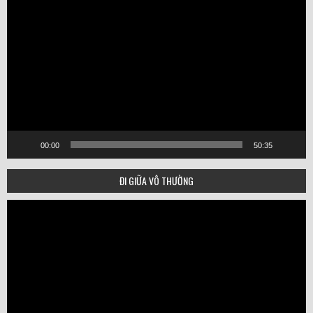
Player
00:00
50:35
ĐI GIỮA VÔ THƯỜNG
Video
Player