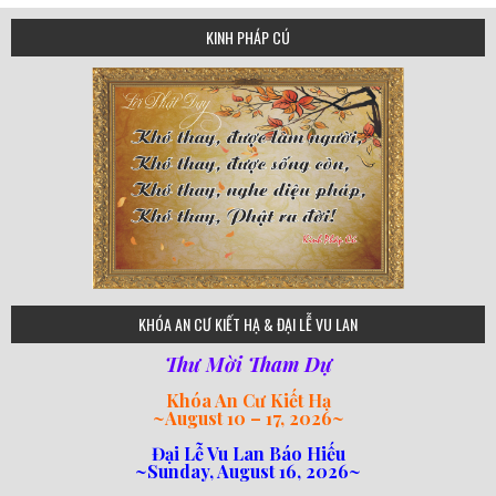
KINH PHÁP CÚ
75
KHÓA AN CƯ KIẾT HẠ & ĐẠI LỄ VU LAN
Thư Mời Tham Dự
Khóa An Cư Kiết Hạ
~
August 10 – 17, 2026
~
Đại Lễ Vu Lan Báo Hiếu
~Sunday, August 16, 2026~