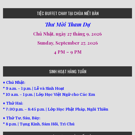
loi-phat-day
loipha10
loipha15
loipha13
loipha2
loipha5
loipha7
loipha8
loipha9
loipha4
loipha1
182
641
101
80
78
77
82
92
93
95
98
94
TIỆC BUFFET CHAY TẠI CHÙA NIẾT BÀN
Thư Mời Tham Dự
Chủ Nhật, ngày 27 tháng 9, 2026
Sunday, September 27, 2026
4 PM – 9 PM
SINH HOẠT HÀNG TUẦN
♦ Chủ Nhật:
* 9 a.m. – 1 p.m. | Lễ và Sinh Hoạt
* 10 a.m. – 1 p.m. | Lớp Học Việt Ngữ cho Các Em
♦ Thứ Hai:
* 7:30 p.m. – 8:45 p.m. | Lớp Học Phật Pháp, Ngồi Thiền
♦ Thứ Tư, Sáu, Bảy:
*
8 p.m. | Tụng Kinh, Sám Hối, Trì Chú