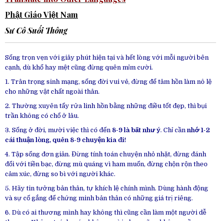
Phật Giáo Việt Nam
Sư Cô Suối Thông
Sống trọn vẹn với giây phút hiện tại và hết lòng với mỗi người bên
cạnh, dù khổ hay mệt cũng đừng quên mỉm cười.
1. Trân trọng sinh mạng, sống đời vui vẻ, đừng để tâm hồn làm nô lệ
cho những vật chất ngoài thân.
2. Thường xuyên tẩy rửa linh hồn bằng những điều tốt đẹp, thì bụi
trần không có chổ ở lâu.
3. Sống ở đời, mười việc thì có đến
8-9 là bất như ý
. Chỉ cần
nhớ 1-2
cái thuận lòng, quên 8-9 chuyện kia đi!
4. Tập sống đơn giản. Đừng tính toán chuyện nhỏ nhặt, đừng đánh
đổi với tiền bạc, đừng mù quáng vì ham muốn, đừng chộn rộn theo
cảm xúc, đừng so bì với người khác.
5. Hãy tin tưởng bản thân, tự khích lệ chính mình. Dùng hành động
và sự cố gắng để chứng minh bản thân có những giá trị riêng.
6. Dù có ai thương mình hay không thì cũng cần làm một người dễ