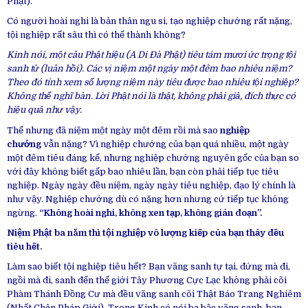
Phật).
Có người hoài nghi là bản thân ngu si, tạo nghiệp chướng rất nặng,
tội nghiệp rất sâu thì có thể thành không?
Kinh nói, một câu Phật hiệu (A Di Đà Phật) tiêu tám mươi ức trọng tội
sanh tử (luân hồi). Các vị niệm một ngày một đêm bao nhiêu niệm?
Theo đó tính xem số lượng niệm này tiêu được bao nhiêu tội nghiệp?
Không thể nghĩ bàn. Lời Phật nói là thật, không phải giả, đích thực có
hiệu quả như vậy.
Thế nhưng đã niệm một ngày một đêm rồi mà sao
nghiệp
chướng
vẫn nặng? Vì nghiệp chướng của bạn quá nhiều, một ngày
một đêm tiêu đáng kể, nhưng nghiệp chướng nguyên gốc của bạn so
với đây không biết gấp bao nhiêu lần, bạn còn phải tiếp tục tiêu
nghiệp. Ngày ngày đều niệm, ngày ngày tiêu nghiệp, đạo lý chính là
như vậy. Nghiệp chướng dù có nặng hơn nhưng cứ tiếp tục không
ngừng.
“Không hoài nghi, không xen tạp, không gián đoạn”.
Niệm Phật ba năm thì tội nghiệp vô lượng kiếp của bạn thảy đều
tiêu hết.
Làm sao biết tội nghiệp tiêu hết? Bạn vãng sanh tự tại, đứng mà đi,
ngồi mà đi, sanh đến thế giới Tây Phương Cực Lạc không phải cõi
Phàm Thánh Đồng Cư mà đều vãng sanh cõi Thật Báo Trang Nghiêm
(Nhất Chân Pháp Giới). Trong Kinh có nói ba bậc vãng sanh, bạn