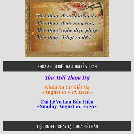
75
KHÓA AN CƯ KIẾT HẠ & ĐẠI LỄ VU LAN
Thư Mời Tham Dự
Khóa An Cư Kiết Hạ
~
August 10 – 17, 2026
~
Đại Lễ Vu Lan Báo Hiếu
~Sunday, August 16, 2026~
loi-phat-day
loipha10
loipha15
loipha13
loipha2
loipha5
loipha7
loipha8
loipha9
loipha4
loipha1
182
641
101
80
78
77
82
92
93
95
98
94
TIỆC BUFFET CHAY TẠI CHÙA NIẾT BÀN