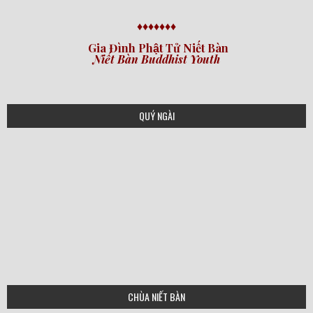
♦♦♦♦♦♦♦
Gia Đình Phật Tử Niết Bàn
Niết Bàn Buddhist Youth
QUÝ NGÀI
CHÙA NIẾT BÀN