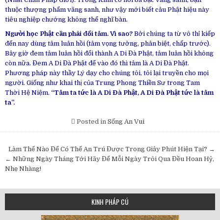
thuộc thượng phẩm vãng sanh, như vậy mới biết câu Phật hiệu này
tiêu nghiệp chướng không thể nghĩ bàn.
Người học Phật cần phải đổi tâm. Vì sao?
Bởi chúng ta từ vô thỉ kiếp
đến nay dùng tâm luân hồi (tâm vọng tưởng, phân biệt, chấp trước).
Bây giờ đem tâm luân hồi đổi thành A Di Đà Phật, tâm luân hồi không
còn nữa. Đem A Di Đà Phật để vào đó thì tâm là A Di Đà Phật.
Phương pháp này thầy Lý dạy cho chúng tôi, tôi lại truyền cho mọi
người. Giống như khai thị của Trung Phong Thiền Sư trong Tam
Thời Hệ Niệm.
“Tâm ta tức là A Di Đà Phật, A Di Đà Phật tức là tâm
ta”.
Posted in
Sống An Vui
Post
Làm Thế Nào Để Có Thể An Trú Được Trong Giây Phút Hiện Tại? →
navigation
← Những Ngày Tháng Tới Hãy Để Mỗi Ngày Trôi Qua Đều Hoan Hỷ,
Nhẹ Nhàng!
KINH PHÁP CÚ