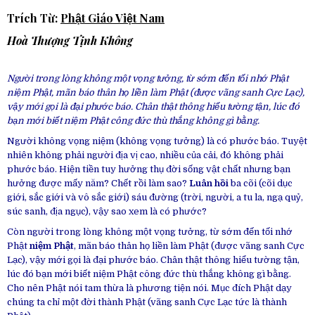
Trích Từ:
Phật Giáo Việt Nam
Hoà Thượng Tịnh Không
Người trong lòng không một vọng tưởng, từ sớm đến tối nhớ Phật
niệm Phật, mãn báo thân họ liền làm Phật (được vãng sanh Cực Lạc),
vậy mới gọi là đại phước báo. Chân thật thông hiểu tường tận, lúc đó
bạn mới biết niệm Phật công đức thù thắng không gì bằng.
Người không vọng niệm (không vọng tưởng) là có phước báo. Tuyệt
nhiên không phải người địa vị cao, nhiều của cải, đó không phải
phước báo. Hiện tiền tuy hưởng thụ đời sống vật chất nhưng bạn
hưởng được mấy năm? Chết rồi làm sao?
Luân hồi
ba cõi (cõi dục
giới, sắc giới và vô sắc giới) sáu đường (trời, người, a tu la, ngạ quỷ,
súc sanh, địa ngục), vậy sao xem là có phước?
Còn người trong lòng không một vọng tưởng, từ sớm đến tối nhớ
Phật
niệm Phật
, mãn báo thân họ liền làm Phật (được vãng sanh Cực
Lạc), vậy mới gọi là đại phước báo. Chân thật thông hiểu tường tận,
lúc đó bạn mới biết niệm Phật công đức thù thắng không gì bằng.
Cho nên Phật nói tam thừa là phương tiện nói. Mục đích Phật dạy
chúng ta chỉ một đời thành Phật (vãng sanh Cực Lạc tức là thành