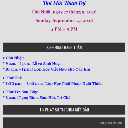
Thư Mời Tham Dự
Chủ Nhật, ngày 27 tháng 9, 2026
Sunday, September 27, 2026
4 PM – 9 PM
SINH HOẠT HÀNG TUẦN
♦ Chủ Nhật:
* 9 a.m. – 1 p.m. | Lễ và Sinh Hoạt
* 10 a.m. – 1 p.m. | Lớp Học Việt Ngữ cho Các Em
♦ Thứ Hai:
* 7:30 p.m. – 8:45 p.m. | Lớp Học Phật Pháp, Ngồi Thiền
♦ Thứ Tư, Sáu, Bảy:
*
8 p.m. | Tụng Kinh, Sám Hối, Trì Chú
TIN PHẬT SỰ TẠI CHÙA NIẾT BÀN
August 2026