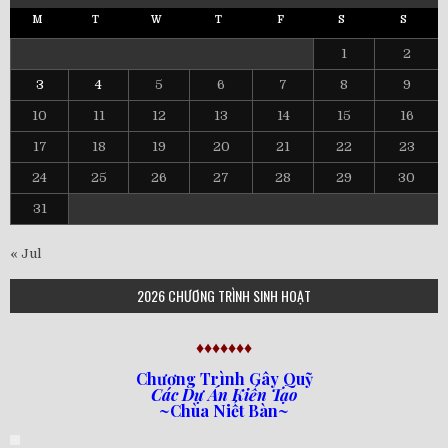
M
T
W
T
F
S
S
1
2
3
4
5
6
7
8
9
10
11
12
13
14
15
16
17
18
19
20
21
22
23
24
25
26
27
28
29
30
31
« Jul
2026 CHƯƠNG TRÌNH SINH HOẠT
♦♦♦♦♦♦♦
Chương Trình Gây Quỹ
Các Dự Án Kiến Tạo
~Chùa Niết Bàn~