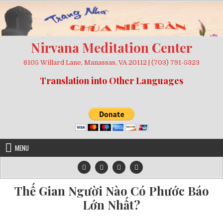
Skip
to
content
Nirvana Meditation Center
8105 Willard Lane, Manassas, VA 20112 | (703) 791-5323
Translation into Other Languages
MENU
Thế Gian Người Nào Có Phước Báo
Lớn Nhất?