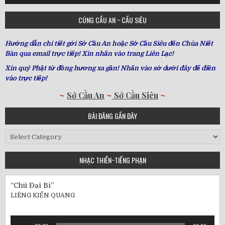
CÚNG CẦU AN ~ CẦU SIÊU
Hướng dẫn chi tiết gởi Sớ Cầu An hoặc Sớ Cầu Siêu đến Chùa Niết
Bàn qua email trực tiếp! Xin nhấn vào trang Liên Lạc!
Xin quý Phật tử đồng hương xa gần! Nhấn vào sớ dưới đây để điền
vào trực tiếp!
~
Sớ Cầu An
~
Sớ Cầu Siêu
~
BÀI ĐĂNG GẦN ĐÂY
Bài
Đăng
Gần
NHẠC THIỀN~TIẾNG PHẠN
Đây
“Chú Đại Bi”
LIÊNG KIẾN QUANG
Audio