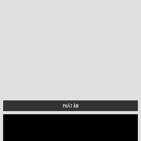
PHẬT ÂM
Video
Player