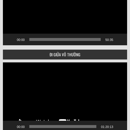
00:00
50:35
ĐI GIỮA VÔ THƯỜNG
Video
Player
00:00
01:20:13