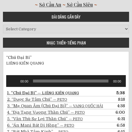
~
Sớ Cầu An
~
Sớ Cầu Siêu
~
BÀI ĐĂNG GẦN ĐÂY
Bài
Đăng
Gần
NHẠC THIỀN~TIẾNG PHẠN
Đây
“Chú Đại Bi”
LIÊNG KIẾN QUANG
Audio
00:00
00:00
Player
1.
“Chú Đại Bi”
5:38
— LIÊNG KIẾN QUANG
2.
“Dược Sư Tâm Chú”
8:18
— PETO
3.
“Mẹ Quan Âm (Chú Đại Bi)”
4:38
— VANG QUỐC HẢI
4.
“Địa Tạng Vương Thần Chú”
6:00
— PETO
5.
“Văn Thù Sư Lợi Thần Chú”
6:31
— PETO
6.
“Án Mani Bát Di Hồng”
6:58
— PETO
7.
“Bát Nhã Tâm Kinh”
6:15