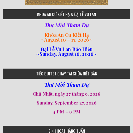
80
KHÓA AN CƯ KIẾT HẠ & ĐẠI LỄ VU LAN
Thư Mời Tham Dự
Khóa An Cư Kiết Hạ
~
August 10 – 17, 2026
~
Đại Lễ Vu Lan Báo Hiếu
~Sunday, August 16, 2026~
loi-phat-day
loipha10
loipha15
loipha13
loipha2
loipha5
loipha7
loipha8
loipha9
loipha4
loipha1
182
641
101
75
78
77
82
92
93
95
98
94
TIỆC BUFFET CHAY TẠI CHÙA NIẾT BÀN
Thư Mời Tham Dự
Chủ Nhật, ngày 27 tháng 9, 2026
Sunday, September 27, 2026
4 PM – 9 PM
SINH HOẠT HÀNG TUẦN