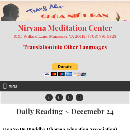
Skip
to
content
Nirvana Meditation Center
8105 Willard Lane, Manassas, VA 20112 | (703) 791-5323
Translation into Other Languages
MENU
Daily Reading ~ Decemebr 24
Hoa Vo Uu (
Buddha Dharma Education Association
)