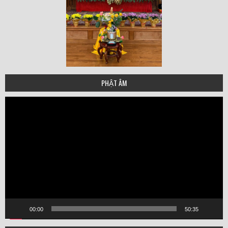
PHẬT ÂM
Video
Player
00:00
50:35