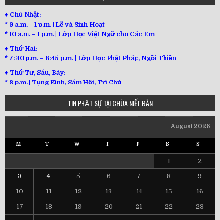
♦ Chủ Nhật:
* 9 a.m. – 1 p.m. | Lễ và Sinh Hoạt
* 10 a.m. – 1 p.m. | Lớp Học Việt Ngữ cho Các Em
♦ Thứ Hai:
* 7:30 p.m. – 8:45 p.m. | Lớp Học Phật Pháp, Ngồi Thiền
♦ Thứ Tư, Sáu, Bảy:
*
8 p.m. | Tụng Kinh, Sám Hối, Trì Chú
TIN PHẬT SỰ TẠI CHÙA NIẾT BÀN
August 2026
M
T
W
T
F
S
S
1
2
3
4
5
6
7
8
9
10
11
12
13
14
15
16
17
18
19
20
21
22
23