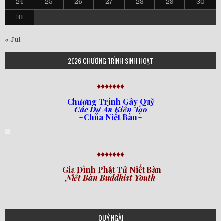
24
25
26
27
28
29
30
31
« Jul
2026 CHƯƠNG TRÌNH SINH HOẠT
♦♦♦♦♦♦♦
Chương Trình Gây Quỹ
Các Dự Án Kiến Tạo
~Chùa Niết Bàn~
♦♦♦♦♦♦♦
Gia Đình Phật Tử Niết Bàn
Niết Bàn Buddhist Youth
QUÝ NGÀI