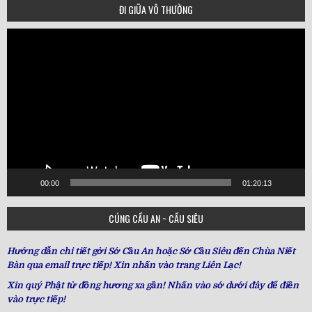
ĐI GIỮA VÔ THƯỜNG
Video
Player
00:00
01:20:13
CÚNG CẦU AN ~ CẦU SIÊU
Hướng dẫn chi tiết gởi Sớ Cầu An hoặc Sớ Cầu Siêu đến Chùa Niết
Bàn qua email trực tiếp! Xin nhấn vào trang Liên Lạc!
Xin quý Phật tử đồng hương xa gần! Nhấn vào sớ dưới đây để điền
vào trực tiếp!