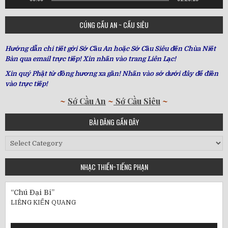
CÚNG CẦU AN ~ CẦU SIÊU
Hướng dẫn chi tiết gởi Sớ Cầu An hoặc Sớ Cầu Siêu đến Chùa Niết
Bàn qua email trực tiếp! Xin nhấn vào trang Liên Lạc!
Xin quý Phật tử đồng hương xa gần! Nhấn vào sớ dưới đây để điền
vào trực tiếp!
~
Sớ Cầu An
~
Sớ Cầu Siêu
~
BÀI ĐĂNG GẦN ĐÂY
Bài
Đăng
Gần
NHẠC THIỀN~TIẾNG PHẠN
Đây
“Chú Đại Bi”
LIÊNG KIẾN QUANG
Audio