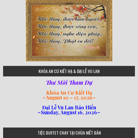
75
KHÓA AN CƯ KIẾT HẠ & ĐẠI LỄ VU LAN
Thư Mời Tham Dự
Khóa An Cư Kiết Hạ
~
August 10 – 17, 2026
~
Đại Lễ Vu Lan Báo Hiếu
~Sunday, August 16, 2026~
loi-phat-day
loipha10
loipha15
loipha13
loipha2
loipha5
loipha7
loipha8
loipha9
loipha4
loipha1
182
641
101
80
78
77
82
92
93
95
98
94
TIỆC BUFFET CHAY TẠI CHÙA NIẾT BÀN