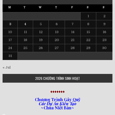
M
T
W
T
F
S
S
1
2
3
4
5
6
7
8
9
10
11
12
13
14
15
16
17
18
19
20
21
22
23
24
25
26
27
28
29
30
31
« Jul
2026 CHƯƠNG TRÌNH SINH HOẠT
♦♦♦♦♦♦♦
Chương Trình Gây Quỹ
Các Dự Án Kiến Tạo
~Chùa Niết Bàn~