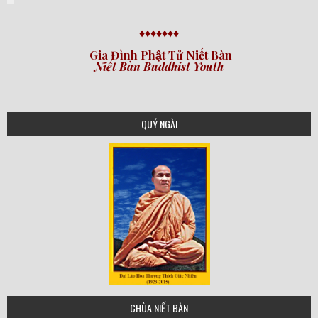
♦♦♦♦♦♦♦
Gia Đình Phật Tử Niết Bàn
Niết Bàn Buddhist Youth
QUÝ NGÀI
tgn
CHÙA NIẾT BÀN