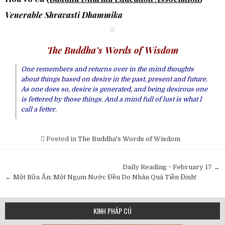
Venerable Shravasti Dhammika
The Buddha’s Words of Wisdom
One remembers and returns over in the mind thoughts
about things based on desire in the past, present and future.
As one does so, desire is generated, and being desirous one
is fettered by those things. And a mind full of lust is what I
call a fetter.
Posted in
The Buddha's Words of Wisdom
Post
Daily Reading ~ February 17 →
navigation
← Một Bữa Ăn; Một Ngụm Nước Đều Do Nhân Quả Tiền Định!
KINH PHÁP CÚ