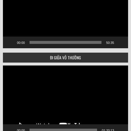
00:00
50:35
ĐI GIỮA VÔ THƯỜNG
Video
Player
00:00
01:20:13