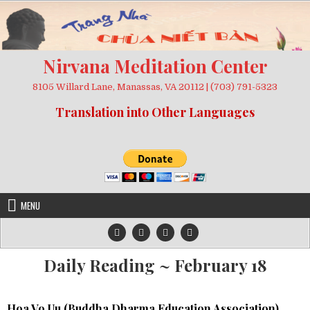
Skip
to
content
Nirvana Meditation Center
8105 Willard Lane, Manassas, VA 20112 | (703) 791-5323
Translation into Other Languages
MENU
Daily Reading ~ February 18
Hoa Vo Uu (
Buddha Dharma Education Association
)