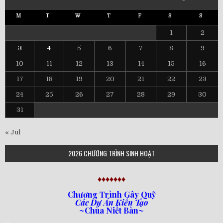
M
T
W
T
F
S
S
1
2
3
4
5
6
7
8
9
10
11
12
13
14
15
16
17
18
19
20
21
22
23
24
25
26
27
28
29
30
31
« Jul
2026 CHƯƠNG TRÌNH SINH HOẠT
♦♦♦♦♦♦♦
Chương Trình Gây Quỹ
Các Dự Án Kiến Tạo
~Chùa Niết Bàn~