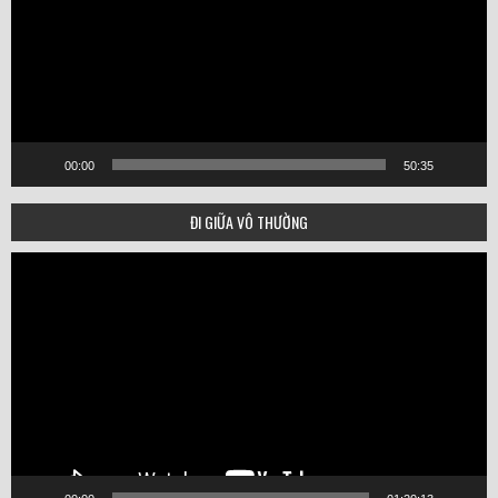
00:00
50:35
ĐI GIỮA VÔ THƯỜNG
Video
Player