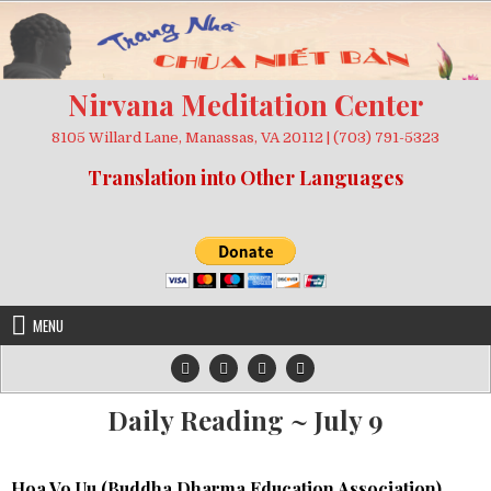
Skip
to
content
Nirvana Meditation Center
8105 Willard Lane, Manassas, VA 20112 | (703) 791-5323
Translation into Other Languages
MENU
Daily Reading ~ July 9
Hoa Vo Uu (
Buddha Dharma Education Association
)