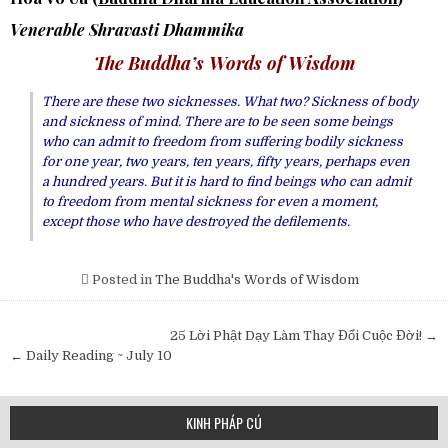
Venerable Shravasti Dhammika
The Buddha’s Words of Wisdom
There are these two sicknesses. What two? Sickness of body
and sickness of mind. There are to be seen some beings
who can admit to freedom from suffering bodily sickness
for one year, two years, ten years, fifty years, perhaps even
a hundred years. But it is hard to find beings who can admit
to freedom from mental sickness for even a moment,
except those who have destroyed the defilements.
Posted in
The Buddha's Words of Wisdom
Post
25 Lời Phật Dạy Làm Thay Đổi Cuộc Đời! →
navigation
← Daily Reading ~ July 10
KINH PHÁP CÚ