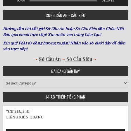
00:00
01:20:13
CÚNG CẦU AN ~ CẦU SIÊU
Hướng dẫn chi tiết gởi Sớ Cầu An hoặc Sớ Cầu Siêu đến Chùa Niết
Bàn qua email trực tiếp! Xin nhấn vào trang Liên Lạc!
Xin quý Phật tử đồng hương xa gần! Nhấn vào sớ dưới đây để điền
vào trực tiếp!
~
Sớ Cầu An
~
Sớ Cầu Siêu
~
BÀI ĐĂNG GẦN ĐÂY
Bài
Đăng
Gần
NHẠC THIỀN~TIẾNG PHẠN
Đây
“Chú Đại Bi”
LIÊNG KIẾN QUANG