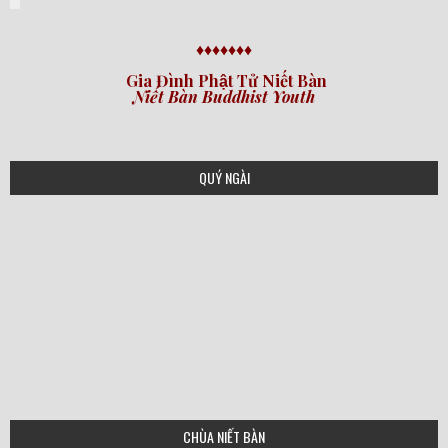
♦♦♦♦♦♦♦
Gia Đình Phật Tử Niết Bàn
Niết Bàn Buddhist Youth
QUÝ NGÀI
CHÙA NIẾT BÀN