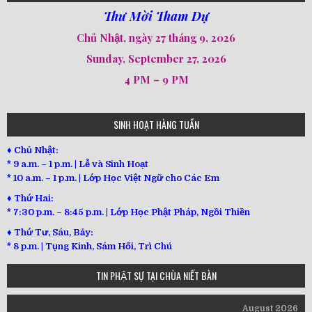
Thư Mời Tham Dự
Chủ Nhật, ngày 27 tháng 9, 2026
Sunday, September 27, 2026
4 PM – 9 PM
SINH HOẠT HÀNG TUẦN
♦ Chủ Nhật:
* 9 a.m. – 1 p.m. | Lễ và Sinh Hoạt
* 10 a.m. – 1 p.m. | Lớp Học Việt Ngữ cho Các Em
♦ Thứ Hai:
* 7:30 p.m. – 8:45 p.m. | Lớp Học Phật Pháp, Ngồi Thiền
♦ Thứ Tư, Sáu, Bảy:
*
8 p.m. | Tụng Kinh, Sám Hối, Trì Chú
TIN PHẬT SỰ TẠI CHÙA NIẾT BÀN
August 2026