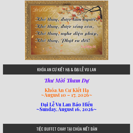
75
KHÓA AN CƯ KIẾT HẠ & ĐẠI LỄ VU LAN
Thư Mời Tham Dự
Khóa An Cư Kiết Hạ
~
August 10 – 17, 2026
~
Đại Lễ Vu Lan Báo Hiếu
~Sunday, August 16, 2026~
loi-phat-day
loipha10
loipha15
loipha13
loipha2
loipha5
loipha7
loipha8
loipha9
loipha4
loipha1
182
641
101
80
78
77
82
92
93
95
98
94
TIỆC BUFFET CHAY TẠI CHÙA NIẾT BÀN