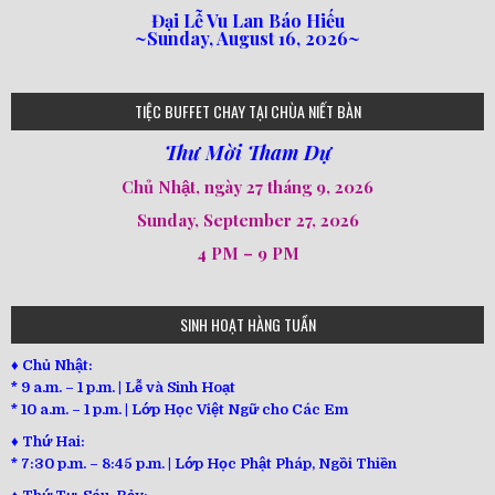
Đại Lễ Vu Lan Báo Hiếu
~Sunday, August 16, 2026~
loi-phat-day
loipha10
loipha15
loipha13
loipha2
loipha5
loipha7
loipha8
loipha9
loipha4
loipha1
182
641
101
80
78
77
82
92
93
95
98
94
TIỆC BUFFET CHAY TẠI CHÙA NIẾT BÀN
Thư Mời Tham Dự
Chủ Nhật, ngày 27 tháng 9, 2026
Sunday, September 27, 2026
4 PM – 9 PM
SINH HOẠT HÀNG TUẦN
♦ Chủ Nhật:
* 9 a.m. – 1 p.m. | Lễ và Sinh Hoạt
* 10 a.m. – 1 p.m. | Lớp Học Việt Ngữ cho Các Em
♦ Thứ Hai:
* 7:30 p.m. – 8:45 p.m. | Lớp Học Phật Pháp, Ngồi Thiền