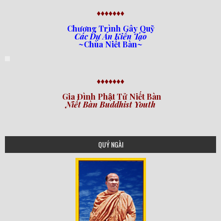
♦♦♦♦♦♦♦
Chương Trình Gây Quỹ
Các Dự Án Kiến Tạo
~Chùa Niết Bàn~
♦♦♦♦♦♦♦
Gia Đình Phật Tử Niết Bàn
Niết Bàn Buddhist Youth
QUÝ NGÀI