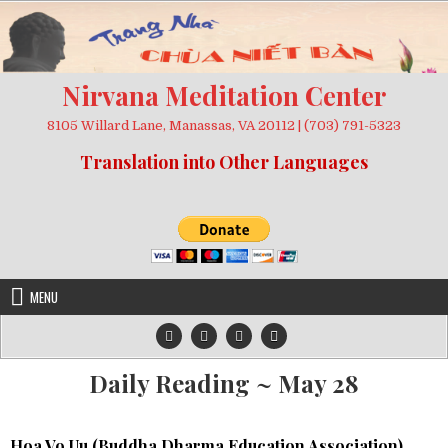
Skip
to
content
Nirvana Meditation Center
8105 Willard Lane, Manassas, VA 20112 | (703) 791-5323
Translation into Other Languages
MENU
Daily Reading ~ May 28
Hoa Vo Uu (
Buddha Dharma Education Association
)