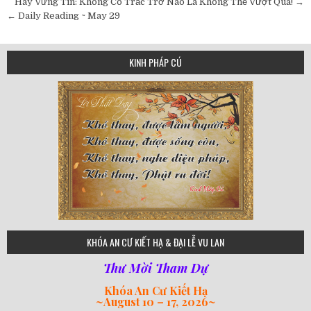
Post
Hãy Vững Tin: Không Có Trắc Trở Nào Là Không Thể Vượt Qua! →
navigation
← Daily Reading ~ May 29
KINH PHÁP CÚ
75
KHÓA AN CƯ KIẾT HẠ & ĐẠI LỄ VU LAN
Thư Mời Tham Dự
Khóa An Cư Kiết Hạ
~
August 10 – 17, 2026
~