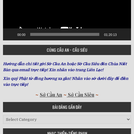
00:00
01:20:13
CÚNG CẦU AN ~ CẦU SIÊU
Hướng dẫn chi tiết gởi Sớ Cầu An hoặc Sớ Cầu Siêu đến Chùa Niết
Bàn qua email trực tiếp! Xin nhấn vào trang Liên Lạc!
Xin quý Phật tử đồng hương xa gần! Nhấn vào sớ dưới đây để điền
vào trực tiếp!
~
Sớ Cầu An
~
Sớ Cầu Siêu
~
BÀI ĐĂNG GẦN ĐÂY
Bài
Đăng
Gần
NHẠC THIỀN~TIẾNG PHẠN