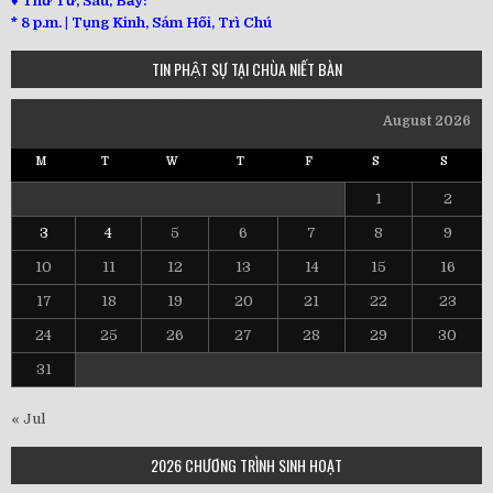
♦ Thứ Tư, Sáu, Bảy:
*
8 p.m. | Tụng Kinh, Sám Hối, Trì Chú
TIN PHẬT SỰ TẠI CHÙA NIẾT BÀN
August 2026
M
T
W
T
F
S
S
1
2
3
4
5
6
7
8
9
10
11
12
13
14
15
16
17
18
19
20
21
22
23
24
25
26
27
28
29
30
31
« Jul
2026 CHƯƠNG TRÌNH SINH HOẠT