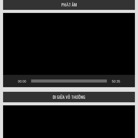
PHẬT ÂM
Video
Player
00:00
50:35
ĐI GIỮA VÔ THƯỜNG
Video
Player