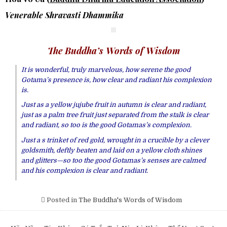
Venerable Shravasti Dhammika
The Buddha’s Words of Wisdom
It is wonderful, truly marvelous, how serene the good
Gotama’s presence is, how clear and radiant his complexion
is.
Just as a yellow jujube fruit in autumn is clear and radiant,
just as a palm tree fruit just separated from the stalk is clear
and radiant, so too is the good Gotamas’s complexion.
Just a s trinket of red gold, wrought in a crucible by a clever
goldsmith, deftly beaten and laid on a yellow cloth shines
and glitters—so too the good Gotamas’s senses are calmed
and his complexion is clear and radiant.
Posted in
The Buddha's Words of Wisdom