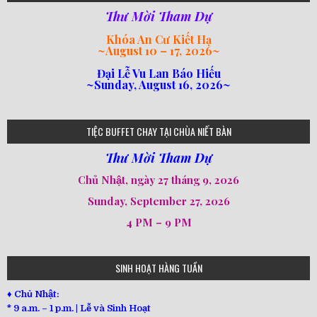
Thư Mời Tham Dự
Khóa An Cư Kiết Hạ
~
August 10 – 17, 2026
~
Đại Lễ Vu Lan Báo Hiếu
~Sunday, August 16, 2026~
loi-phat-day
loipha10
loipha15
loipha13
loipha2
loipha5
loipha7
loipha8
loipha9
loipha4
loipha1
182
641
101
80
78
77
82
92
93
95
98
94
TIỆC BUFFET CHAY TẠI CHÙA NIẾT BÀN
Thư Mời Tham Dự
Chủ Nhật, ngày 27 tháng 9, 2026
Sunday, September 27, 2026
4 PM – 9 PM
SINH HOẠT HÀNG TUẦN
♦ Chủ Nhật:
* 9 a.m. – 1 p.m. | Lễ và Sinh Hoạt