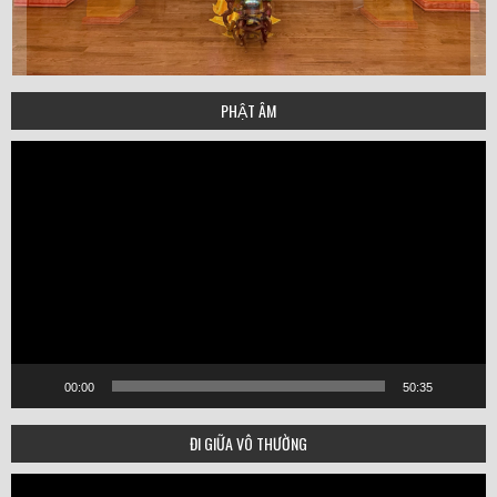
PHẬT ÂM
Video
Player
00:00
50:35
ĐI GIỮA VÔ THƯỜNG
Video