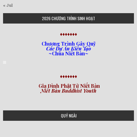
« Jul
2026 CHƯƠNG TRÌNH SINH HOẠT
♦♦♦♦♦♦♦
Chương Trình Gây Quỹ
Các Dự Án Kiến Tạo
~Chùa Niết Bàn~
♦♦♦♦♦♦♦
Gia Đình Phật Tử Niết Bàn
Niết Bàn Buddhist Youth
QUÝ NGÀI