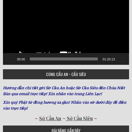
Player
00:00
01:20:13
CÚNG CẦU AN ~ CẦU SIÊU
Hướng dẫn chi tiết gởi Sớ Cầu An hoặc Sớ Cầu Siêu đến Chùa Niết
Bàn qua email trực tiếp! Xin nhấn vào trang Liên Lạc!
Xin quý Phật tử đồng hương xa gần! Nhấn vào sớ dưới đây để điền
vào trực tiếp!
~
Sớ Cầu An
~
Sớ Cầu Siêu
~
BÀI ĐĂNG GẦN ĐÂY