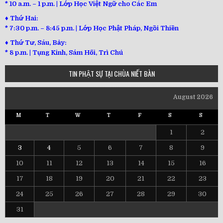
* 10 a.m. – 1 p.m. | Lớp Học Việt Ngữ cho Các Em
♦ Thứ Hai:
* 7:30 p.m. – 8:45 p.m. | Lớp Học Phật Pháp, Ngồi Thiền
♦ Thứ Tư, Sáu, Bảy:
*
8 p.m. | Tụng Kinh, Sám Hối, Trì Chú
TIN PHẬT SỰ TẠI CHÙA NIẾT BÀN
August 2026
M
T
W
T
F
S
S
1
2
3
4
5
6
7
8
9
10
11
12
13
14
15
16
17
18
19
20
21
22
23
24
25
26
27
28
29
30
31