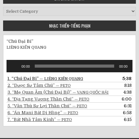
Bài
Đăng
Gần
NHẠC THIỀN~TIẾNG PHẠN
Đây
“Chú Đại Bi”
LIÊNG KIẾN QUANG
Audio
00:00
00:00
Player
1.
“Chú Đại Bi”
5:38
— LIÊNG KIẾN QUANG
2.
“Dược Sư Tâm Chú”
8:18
— PETO
3.
“Mẹ Quan Âm (Chú Đại Bi)”
4:38
— VANG QUỐC HẢI
4.
“Địa Tạng Vương Thần Chú”
6:00
— PETO
5.
“Văn Thù Sư Lợi Thần Chú”
6:31
— PETO
6.
“Án Mani Bát Di Hồng”
6:58
— PETO
7.
“Bát Nhã Tâm Kinh”
6:15
— PETO