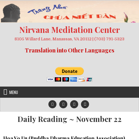
Skip
to
content
Nirvana Meditation Center
8105 Willard Lane, Manassas, VA 20112 | (703) 791-5323
Translation into Other Languages
MENU
Daily Reading ~ November 22
Hoa Vo Uu (
Buddha Dharma Education Association
)