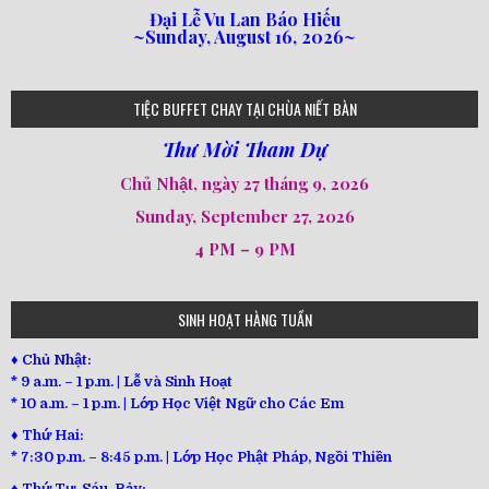
Đại Lễ Vu Lan Báo Hiếu
~Sunday, August 16, 2026~
loi-phat-day
loipha10
loipha15
loipha13
loipha2
loipha5
loipha7
loipha8
loipha9
loipha4
loipha1
182
641
101
80
78
77
82
92
93
95
98
94
TIỆC BUFFET CHAY TẠI CHÙA NIẾT BÀN
Thư Mời Tham Dự
Chủ Nhật, ngày 27 tháng 9, 2026
Sunday, September 27, 2026
4 PM – 9 PM
SINH HOẠT HÀNG TUẦN
♦ Chủ Nhật:
* 9 a.m. – 1 p.m. | Lễ và Sinh Hoạt
* 10 a.m. – 1 p.m. | Lớp Học Việt Ngữ cho Các Em
♦ Thứ Hai:
* 7:30 p.m. – 8:45 p.m. | Lớp Học Phật Pháp, Ngồi Thiền
♦ Thứ Tư, Sáu, Bảy: