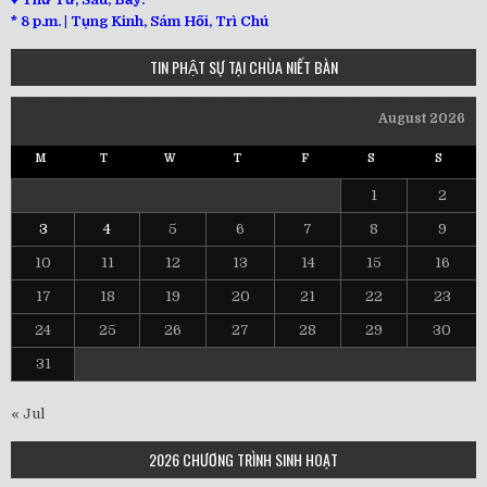
*
8 p.m. | Tụng Kinh, Sám Hối, Trì Chú
TIN PHẬT SỰ TẠI CHÙA NIẾT BÀN
August 2026
M
T
W
T
F
S
S
1
2
3
4
5
6
7
8
9
10
11
12
13
14
15
16
17
18
19
20
21
22
23
24
25
26
27
28
29
30
31
« Jul
2026 CHƯƠNG TRÌNH SINH HOẠT