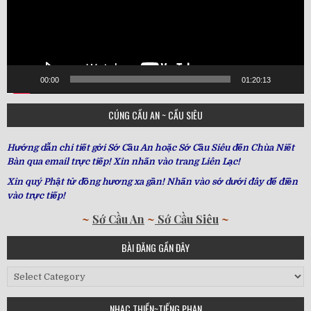
00:00
01:20:13
CÚNG CẦU AN ~ CẦU SIÊU
Hướng dẫn chi tiết gởi Sớ Cầu An hoặc Sớ Cầu Siêu đến Chùa Niết
Bàn qua email trực tiếp! Xin nhấn vào trang Liên Lạc!
Xin quý Phật tử đồng hương xa gần! Nhấn vào sớ dưới đây để điền
vào trực tiếp!
~
Sớ Cầu An
~
Sớ Cầu Siêu
~
BÀI ĐĂNG GẦN ĐÂY
Bài
Đăng
Gần
NHẠC THIỀN~TIẾNG PHẠN