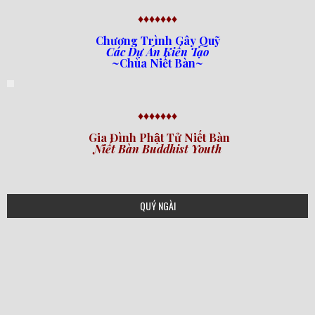
♦♦♦♦♦♦♦
Chương Trình Gây Quỹ
Các Dự Án Kiến Tạo
~Chùa Niết Bàn~
♦♦♦♦♦♦♦
Gia Đình Phật Tử Niết Bàn
Niết Bàn Buddhist Youth
QUÝ NGÀI