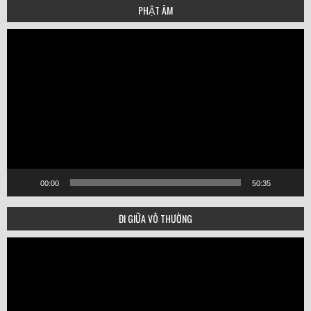
PHẬT ÂM
Video
Player
00:00
50:35
ĐI GIỮA VÔ THƯỜNG
Video
Player