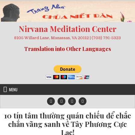
Skip
to
content
Nirvana Meditation Center
8105 Willard Lane, Manassas, VA 20112 | (703) 791-5323
Translation into Other Languages
MENU
10 tín tâm thường quán chiếu để chắc
chắn vãng sanh về Tây Phương Cực
Lạc!