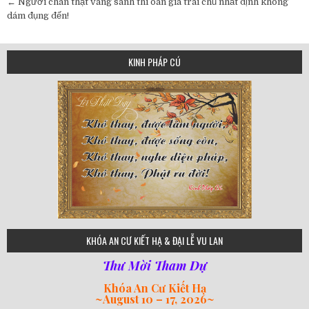
navigation
← Người chân thật vãng sanh thì oan gia trái chủ nhất định không
dám đụng đến!
KINH PHÁP CÚ
75
KHÓA AN CƯ KIẾT HẠ & ĐẠI LỄ VU LAN
Thư Mời Tham Dự
Khóa An Cư Kiết Hạ
~
August 10 – 17, 2026
~