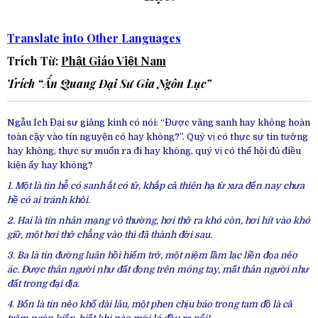
Translate into Other Languages
Trích Từ:
Phật Giáo Việt Nam
Trích “Ấn Quang Đại Sư Gia Ngôn Lục”
Ngẫu Ích Đại sư giảng kinh có nói: “Được vãng sanh hay không hoàn
toàn cậy vào tín nguyện có hay không?”. Quý vị có thực sự tin tưởng
hay không, thực sự muốn ra đi hay không, quý vị có thể hội đủ điều
kiện ấy hay không?
1. Một là tin hễ có sanh ắt có tử, khắp cả thiên hạ từ xưa đến nay chưa
hề có ai tránh khỏi.
2. Hai là tin nhân mạng vô thường, hơi thở ra khó còn, hơi hít vào khó
giữ, một hơi thở chẳng vào thì đã thành đời sau.
3. Ba là tin đường luân hồi hiểm trở, một niệm lầm lạc liền đọa nẻo
ác. Được thân người như đất đọng trên móng tay, mất thân người như
đất trong đại địa.
4. Bốn là tin nẻo khổ dài lâu, một phen chịu báo trong tam đồ là cả