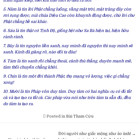
trăm ngàn kiếp, biết khi nào mới ló đầu ra nổi!
5. Năm là tin lời Phật chẳng luống, vầng mặt trời, mặt trăng đây còn
rơi rụng được, núi chúa Diệu Cao còn khuynh động được, chứ lời chư
Phật chẳng hề sai khác.
6. Sáu là tin thật có Tịnh Độ, giống hệt như Sa Bà hiện tại, hiện hữu
rành rành.
7. Bảy là tín nguyện liền sanh, nay mình đã nguyện thì nay mình sẽ
sanh. Kinh đã giảng rõ, nào dối ta đâu!
8. Tám là tin sanh rồi chẳng thoái, cảnh thù thắng, duyên mạnh mẽ,
tâm thối chuyển chẳng khởi.
9. Chín là tin một đời thành Phật, thọ mạng vô lượng, việc gì chẳng
xong!
10. Mười là tin Pháp vôn duy tâm. Duy tâm có hai nghĩa: cụ có đủ tất
cả và tạo tạo ra tất cả. Các pháp vừa nói như trên tâm ta sẵn đủ, đều
do tâm ta tạo ra.
Posted in
Bài Tham Cứu
Post
Đời người như giấc mộng như ảo ảnh! →