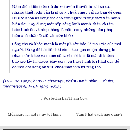
Năm điều kiện trên dù được tuyên thuyết từ rất xa xưa
nhưng thiết nghĩ vẫn là những chuẩn mực rất cơ bản để đem
lại sức khoẻ và sống thọ cho con người trong thời văn minh,
hiện đại. Xây dựng một nếp sống lành mạnh, thân và tâm
luôn bình ổn và nhẹ nhàng là một trong những liệu pháp
hiệu quả nhất để giữ gìn sức khỏe.
Sống thọ và khỏe mạnh là một phước báo, là mơ ước của mọi
người. Đừng để hối tiếc khi còn chưa quá muộn, đừng phí
phạm sức khỏe và mạng sống vì một khi đã mất đi không
bao giờ lấy lại được. Hãy sống và thực hành lời Phật dạy để
có một đời sống an vui, khỏe mạnh và trường thọ.
(ĐTKVN, Tăng Chi Bộ II, chương 5, phẩm Bệnh, phần Tuổi thọ,
VNCPHVN ấn hành, 1996, tr.543)
Posted in
Bài Tham Cứu
Post
← Mỗi ngày là một ngày tốt lành
Tắm Phật cách nào đúng? →
navigation