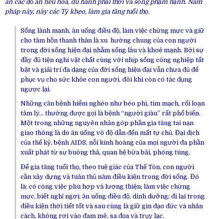
ăn các đồ ăn tiêu hóa, du hành phải thời và sống phạm hạnh. Năm
pháp này, này các Tỷ kheo, làm gia tăng tuổi thọ.
Sống lành mạnh, ăn uống điều độ, làm việc chừng mực và giữ
cho tâm hồn thanh thản là xu hướng chung của con người
trong đời sống hiện đại nhằm sống lâu và khoẻ mạnh. Bởi sự
đầy đủ tiện nghi vật chất cùng với nhịp sống công nghiệp tất
bật và giải trí đa dạng của đời sống hiện đại vẫn chưa đủ để
phục vụ cho sức khỏe con người, đôi khi còn có tác dụng
ngược lại.
Những căn bệnh hiểm nghèo như béo phì, tim mạch, rối loạn
tâm lý… thường được gọi là bệnh “người giàu” rất phổ biến.
Một trong những nguyên nhân góp phần gia tăng tai nạn
giao thông là do ăn uống vô độ dẫn đến mất tự chủ. Đại dịch
của thế kỷ, bệnh AIDS, nỗi kinh hoàng của mọi người đa phần
xuất phát từ sự buông thả, quan hệ bừa bãi, phóng túng.
Để gia tăng tuổi thọ, theo tuệ giác của Thế Tôn, con người
cần xây dựng và tuân thủ năm điều kiện trong đời sống. Đó
là: có công việc phù hợp và lương thiện; làm việc chừng
mực, biết nghỉ ngơi; ăn uống điều độ, dinh dưỡng; đi lại trong
điều kiện thời tiết tốt và sau cùng là giữ gìn đạo đức và nhân
cách, không rơi vào đam mê, sa đọa và trụy lạc.