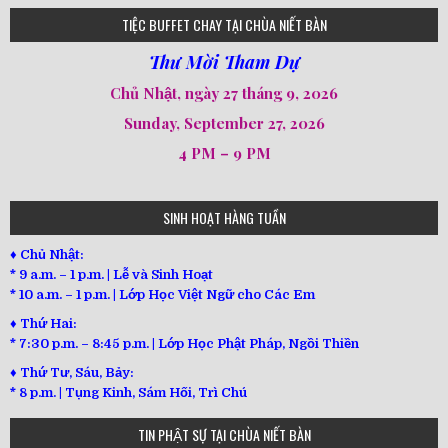
loi-phat-day
loipha10
loipha15
loipha13
loipha2
loipha5
loipha7
loipha8
loipha9
loipha4
loipha1
182
641
101
80
78
77
82
92
93
95
98
94
TIỆC BUFFET CHAY TẠI CHÙA NIẾT BÀN
Thư Mời Tham Dự
Chủ Nhật, ngày 27 tháng 9, 2026
Sunday, September 27, 2026
4 PM – 9 PM
SINH HOẠT HÀNG TUẦN
♦ Chủ Nhật:
* 9 a.m. – 1 p.m. | Lễ và Sinh Hoạt
* 10 a.m. – 1 p.m. | Lớp Học Việt Ngữ cho Các Em
♦ Thứ Hai:
* 7:30 p.m. – 8:45 p.m. | Lớp Học Phật Pháp, Ngồi Thiền
♦ Thứ Tư, Sáu, Bảy:
*
8 p.m. | Tụng Kinh, Sám Hối, Trì Chú
TIN PHẬT SỰ TẠI CHÙA NIẾT BÀN