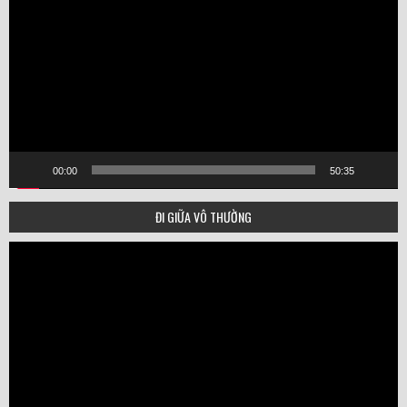
00:00
50:35
ĐI GIỮA VÔ THƯỜNG
Video
Player