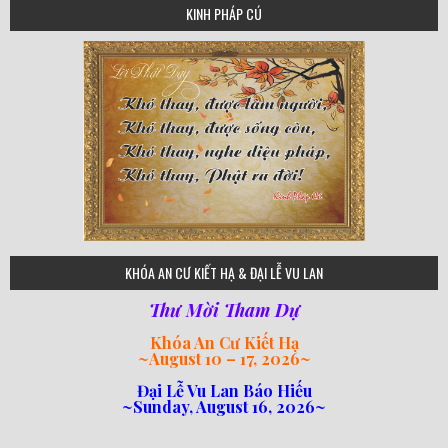
KINH PHÁP CÚ
75
KHÓA AN CƯ KIẾT HẠ & ĐẠI LỄ VU LAN
Thư Mời Tham Dự
Khóa An Cư Kiết Hạ
~
August 10 – 17, 2026
~
Đại Lễ Vu Lan Báo Hiếu
~Sunday, August 16, 2026~