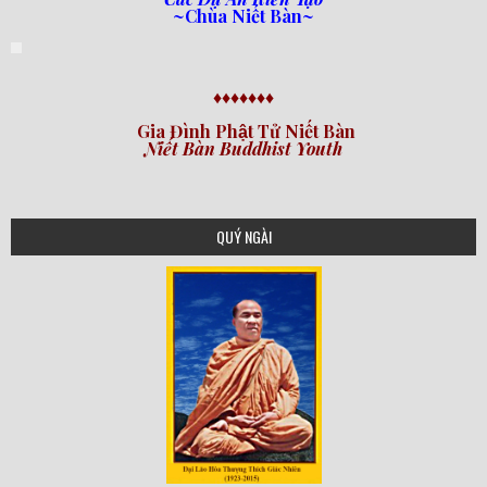
~Chùa Niết Bàn~
♦♦♦♦♦♦♦
Gia Đình Phật Tử Niết Bàn
Niết Bàn Buddhist Youth
QUÝ NGÀI