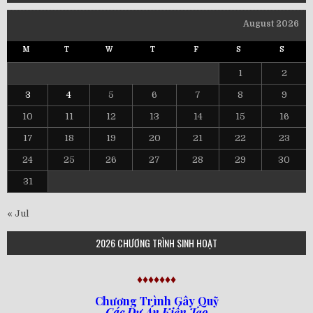
August 2026
M
T
W
T
F
S
S
1
2
3
4
5
6
7
8
9
10
11
12
13
14
15
16
17
18
19
20
21
22
23
24
25
26
27
28
29
30
31
« Jul
2026 CHƯƠNG TRÌNH SINH HOẠT
♦♦♦♦♦♦♦
Chương Trình Gây Quỹ
Các Dự Án Kiến Tạo