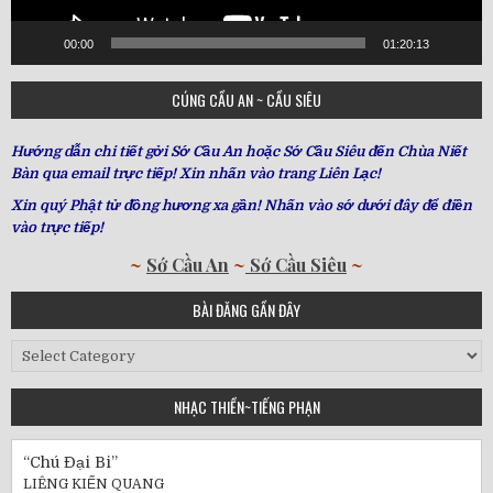
00:00
01:20:13
CÚNG CẦU AN ~ CẦU SIÊU
Hướng dẫn chi tiết gởi Sớ Cầu An hoặc Sớ Cầu Siêu đến Chùa Niết
Bàn qua email trực tiếp! Xin nhấn vào trang Liên Lạc!
Xin quý Phật tử đồng hương xa gần! Nhấn vào sớ dưới đây để điền
vào trực tiếp!
~
Sớ Cầu An
~
Sớ Cầu Siêu
~
BÀI ĐĂNG GẦN ĐÂY
Bài
Đăng
Gần
NHẠC THIỀN~TIẾNG PHẠN
Đây
“Chú Đại Bi”
LIÊNG KIẾN QUANG