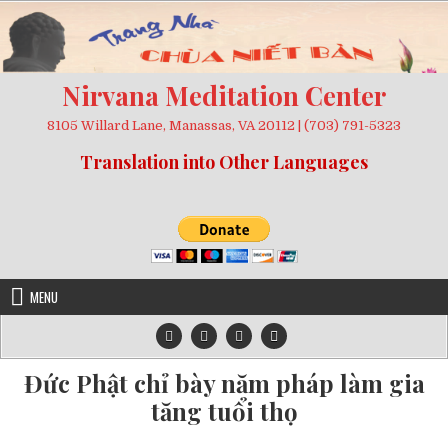
Skip
to
content
Nirvana Meditation Center
8105 Willard Lane, Manassas, VA 20112 | (703) 791-5323
Translation into Other Languages
MENU
Đức Phật chỉ bày năm pháp làm gia
tăng tuổi thọ