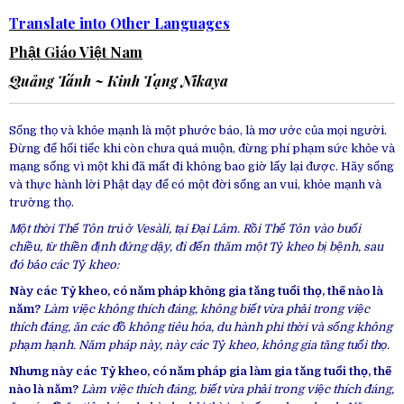
Translate into Other Languages
Phật Giáo Việt Nam
Quảng Tánh ~
Kinh Tạng Nikaya
Sống thọ và khỏe mạnh là một phước báo, là mơ ước của mọi người.
Đừng để hối tiếc khi còn chưa quá muộn, đừng phí phạm sức khỏe và
mạng sống vì một khi đã mất đi không bao giờ lấy lại được. Hãy sống
và thực hành lời Phật dạy để có một đời sống an vui, khỏe mạnh và
trường thọ.
Một thời Thế Tôn trú ở Vesàli, tại Đại Lâm. Rồi Thế Tôn vào buổi
chiều, từ thiền định đứng dậy, đi đến thăm một Tỷ kheo bị bệnh, sau
đó bảo các Tỷ kheo:
Này các Tỷ kheo, có năm pháp không gia tăng tuổi thọ, thế nào là
năm?
Làm việc không thích đáng, không biết vừa phải trong việc
thích đáng, ăn các đồ không tiêu hóa, du hành phi thời và sống không
phạm hạnh. Năm pháp này, này các Tỷ kheo, không gia tăng tuổi thọ.
Nhưng này các Tỷ kheo, có năm pháp gia làm gia tăng tuổi thọ, thế
nào là năm?
Làm việc thích đáng, biết vừa phải trong việc thích đáng,