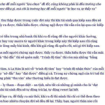
 chợ để mỗi người “lựa chọn” đồ tốt, cũng không phải là đấu trường cho
c điều gì, mà chỉ là trường học để mỗi người “tự học ra, tự thấy ra”
 thu thập được trong cuộc đời này thì khi tái sinh qua kiếp sau đều sẽ
y ra được, thấu hiểu được, chứng ngộ được thì vẫn còn lại qua các kiếp
có tiền trong nhà bank thì khi ra đi cũng để cho người khác hưởng,
 hay vay mượn từ người khác trong kiếp này thì kiếp sau rồi cũng
c lòng mấy bài kinh, đến khi già cũng đã quên rồi, nói gì tới kiếp sau.
ân mỗi người chứng ngộ được, thấy ra được, thấu hiểu được thì vẫn mãi
à “thủ đắc” thì sẽ quên mất. “Trình độ tâm” thì còn mà những “bằng
.
m, A La Hán là nói về “trình độ tâm” hay “trình độ nhận thức” của mỗi
 “sở đắc” hay “đạt được” điều gì cả. Trong sự chứng ngộ của trí tuệ thì
ông phải “thu vào” như thường hiểu là đạt được.
 – ly tham – đoạn diệt – an tịnh, nên tất cả những gì mình cho là “đạt
i tái sinh đều sẽ tự động trả lại, tự động reset lại hết.
 học ra, để thấy ra mà thôi, khi ra đi thì mình thì chỉ có thể đem theo
n bao nhiêu chuyện đời sẽ đều để lại. Thầy, bạn, người thân nào rồi