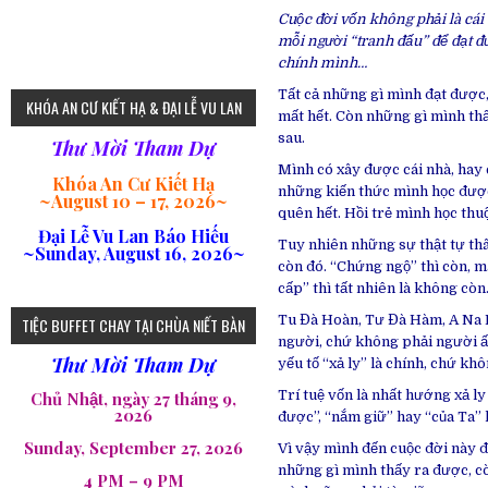
Cuộc đời vốn không phải là cái
mỗi người “tranh đấu” để đạt đượ
chính mình…
75
Tất cả những gì mình đạt được,
KHÓA AN CƯ KIẾT HẠ & ĐẠI LỄ VU LAN
mất hết. Còn những gì mình thấ
sau.
Thư Mời Tham Dự
Mình có xây được cái nhà, hay 
Khóa An Cư Kiết Hạ
những kiến thức mình học được
~
August 10 – 17, 2026
~
quên hết. Hồi trẻ mình học thuộ
Đại Lễ Vu Lan Báo Hiếu
Tuy nhiên những sự thật tự th
~Sunday, August 16, 2026~
còn đó. “Chứng ngộ” thì còn, m
cấp” thì tất nhiên là không còn
loi-phat-day
loipha10
loipha15
loipha13
loipha2
loipha5
loipha7
loipha8
loipha9
loipha4
loipha1
182
641
101
80
78
77
82
92
93
95
98
94
Tu Đà Hoàn, Tư Đà Hàm, A Na Hà
TIỆC BUFFET CHAY TẠI CHÙA NIẾT BÀN
người, chứ không phải người ấy
Thư Mời Tham Dự
yếu tố “xả ly” là chính, chứ kh
Trí tuệ vốn là nhất hướng xả ly
Chủ Nhật, ngày 27 tháng 9,
2026
được”, “nắm giữ” hay “của Ta” kh
Sunday, September 27, 2026
Vì vậy mình đến cuộc đời này để
những gì mình thấy ra được, cò
4 PM – 9 PM