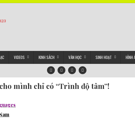
5323
LẠC
VIDEOS
KINH SÁCH
VĂN HỌC
SINH HOẠT
HÌNH 
cho mình chỉ có “Trình độ tâm”!
nguages
t Nam