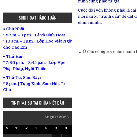
mình cũng phải từ giã.
Cuộc đời vốn không phải là cái
mỗi người “tranh đấu” để đạt đư
SINH HOẠT HÀNG TUẦN
chính mình…
♦ Chủ Nhật:
* 9 a.m. – 1 p.m. | Lễ và Sinh Hoạt
* 10 a.m. – 1 p.m. | Lớp Học Việt Ngữ
cho Các Em
Post
← Ở đâu có người chân chánh tu
♦ Thứ Hai:
navigation
* 7:30 p.m. – 8:45 p.m. | Lớp Học
Phật Pháp, Ngồi Thiền
♦ Thứ Tư, Sáu, Bảy:
*
8 p.m. | Tụng Kinh, Sám Hối, Trì
Chú
TIN PHẬT SỰ TẠI CHÙA NIẾT BÀN
August 2026
M
T
W
T
F
S
S