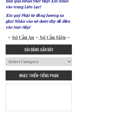
Bàn qua email trực tiếp! Xin nhấn
vào trang Liên Lạc!
Xin quý Phật tử đồng hương xa
gần! Nhấn vào sớ dưới đây để điền
vào trực tiếp!
~
Sớ Cầu An
~
Sớ Cầu Siêu
~
BÀI ĐĂNG GẦN ĐÂY
Bài
Đăng
Gần
NHẠC THIỀN~TIẾNG PHẠN
Đây