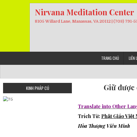
Skip
Nirvana Meditation Center
to
content
8105 Willard Lane, Manassas, VA 20112 | (703) 791-
TRANG CHỦ
LIÊN 
Giữ được 
KINH PHÁP CÚ
Translate into Other La
Trích Từ:
Phật Giáo Việ
Hòa Thượng
Viên Minh