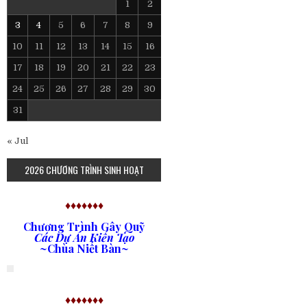
1
2
3
4
5
6
7
8
9
10
11
12
13
14
15
16
17
18
19
20
21
22
23
24
25
26
27
28
29
30
31
« Jul
2026 CHƯƠNG TRÌNH SINH HOẠT
♦♦♦♦♦♦♦
Chương Trình Gây Quỹ
Các Dự Án Kiến Tạo
~Chùa Niết Bàn~
♦♦♦♦♦♦♦