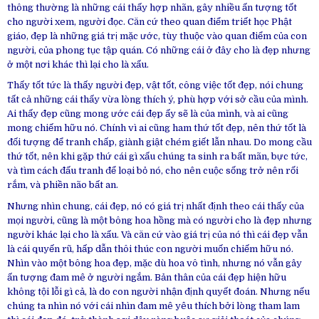
thông thường là những cái thấy hợp nhãn, gây nhiều ấn tượng tốt
cho người xem, người đọc. Căn cứ theo quan điểm triết học Phật
giáo, đẹp là những giá trị mặc ước, tùy thuộc vào quan điểm của con
người, của phong tục tập quán. Có những cái ở đây cho là đẹp nhưng
ở một nơi khác thì lại cho là xấu.
Thấy tốt tức là thấy người đẹp, vật tốt, công việc tốt đẹp, nói chung
tất cả những cái thấy vừa lòng thích ý, phù hợp với sở cầu của mình.
Ai thấy đẹp cũng mong ước cái đẹp ấy sẽ là của mình, và ai cũng
mong chiếm hữu nó. Chính vì ai cũng ham thứ tốt đẹp, nên thứ tốt là
đối tượng để tranh chấp, giành giật chém giết lẫn nhau. Do mong cầu
thứ tốt, nên khi gặp thứ cái gì xấu chúng ta sinh ra bất mãn, bực tức,
và tìm cách đấu tranh để loại bỏ nó, cho nên cuộc sống trở nên rối
rắm, và phiền não bất an.
Nhưng nhìn chung, cái đẹp, nó có giá trị nhất định theo cái thấy của
mọi người, cũng là một bông hoa hồng mà có người cho là đẹp nhưng
người khác lại cho là xấu. Và căn cứ vào giá trị của nó thì cái đẹp vẫn
là cái quyến rũ, hấp dẫn thôi thúc con người muốn chiếm hữu nó.
Nhìn vào một bông hoa đẹp, mặc dù hoa vô tình, nhưng nó vẫn gây
ấn tượng đam mê ở người ngắm. Bản thân của cái đẹp hiện hữu
không tội lỗi gì cả, là do con người nhận định quyết đoán. Nhưng nếu
chúng ta nhìn nó với cái nhìn đam mê yêu thích bởi lòng tham lam