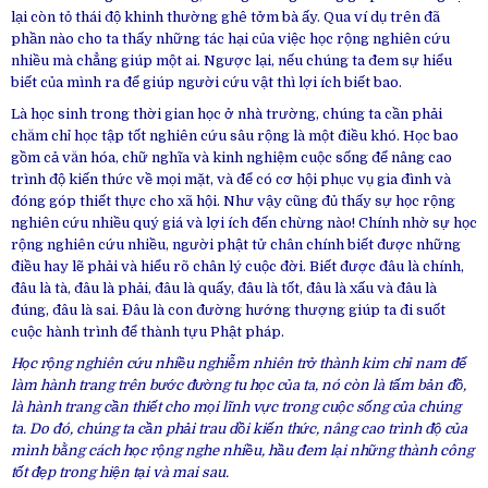
lại còn tỏ thái độ khinh thường ghê tởm bà ấy. Qua ví dụ trên đã
phần nào cho ta thấy những tác hại của việc học rộng nghiên cứu
nhiều mà chẳng giúp một ai. Ngược lại, nếu chúng ta đem sự hiểu
biết của mình ra để giúp người cứu vật thì lợi ích biết bao.
Là học sinh trong thời gian học ở nhà trường, chúng ta cần phải
chăm chỉ học tập tốt nghiên cứu sâu rộng là một điều khó. Học bao
gồm cả văn hóa, chữ nghĩa và kinh nghiệm cuộc sống để nâng cao
trình độ kiến thức về mọi mặt, và để có cơ hội phục vụ gia đình và
đóng góp thiết thực cho xã hội. Như vậy cũng đủ thấy sự học rộng
nghiên cứu nhiều quý giá và lợi ích đến chừng nào! Chính nhờ sự học
rộng nghiên cứu nhiều, người phật tử chân chính biết được những
điều hay lẽ phải và hiểu rõ chân lý cuộc đời. Biết được đâu là chính,
đâu là tà, đâu là phải, đâu là quấy, đâu là tốt, đâu là xấu và đâu là
đúng, đâu là sai. Đâu là con đường hướng thượng giúp ta đi suốt
cuộc hành trình để thành tựu Phật pháp.
Học rộng nghiên cứu nhiều nghiễm nhiên trở thành kim chỉ nam để
làm hành trang trên bước đường tu học của ta, nó còn là tấm bản đồ,
là hành trang cần thiết cho mọi lĩnh vực trong cuộc sống của chúng
ta. Do đó, chúng ta cần phải trau dồi kiến thức, nâng cao trình độ của
mình bằng cách học rộng nghe nhiều, hầu đem lại những thành công
tốt đẹp trong hiện tại và mai sau.