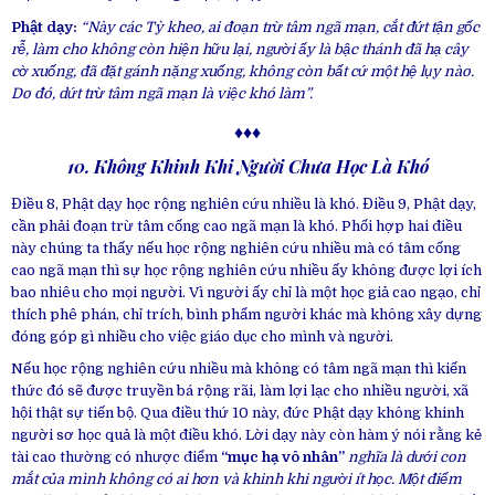
Phật dạy:
“Này các Tỳ kheo, ai đoạn trừ tâm ngã mạn, cắt đứt tận gốc
rễ, làm cho không còn hiện hữu lại, người ấy là bậc thánh đã hạ cây
cờ xuống, đã đặt gánh nặng xuống, không còn bất cứ một hệ lụy nào.
Do đó, dứt trừ tâm ngã mạn là việc khó làm”.
♦♦♦
10. Không Khinh Khi Người Chưa Học Là Khó
Điều 8, Phật dạy học rộng nghiên cứu nhiều là khó. Điều 9, Phật dạy,
cần phải đoạn trừ tâm cống cao ngã mạn là khó. Phối hợp hai điều
này chúng ta thấy nếu học rộng nghiên cứu nhiều mà có tâm cống
cao ngã mạn thì sự học rộng nghiên cứu nhiều ấy không được lợi ích
bao nhiêu cho mọi người. Vì người ấy chỉ là một học giả cao ngạo, chỉ
thích phê phán, chỉ trích, bình phẩm người khác mà không xây dựng
đóng góp gì nhiều cho việc giáo dục cho mình và người.
Nếu học rộng nghiên cứu nhiều mà không có tâm ngã mạn thì kiến
thức đó sẽ được truyền bá rộng rãi, làm lợi lạc cho nhiều người, xã
hội thật sự tiến bộ. Qua điều thứ 10 này, đức Phật dạy không khinh
người sơ học quả là một điều khó. Lời dạy này còn hàm ý nói rằng kẻ
tài cao thường có nhược điểm
“mục hạ vô nhân”
nghĩa là dưới con
mắt của mình không có ai hơn và khinh khi người ít học.
Một điểm