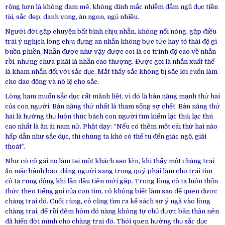
rộng hơn là không đam mê, không dính mắc nhiễm đắm ngũ dục tiền
tài, sắc đẹp, danh vọng, ăn ngon, ngủ nhiều.
Người đời gặp chuyện bất bình chịu nhẫn, không nổi nóng, gặp điều
trái ý nghịch lòng chịu đựng an nhẫn không bực tức hay tỏ thái độ gì
buồn phiền. Nhẫn được như vậy được coi là có trình độ cao về nhẫn
rồi, nhưng chưa phải là nhẫn cao thượng. Được gọi là nhẫn xuất thế
là kham nhẫn đối với sắc dục. Mắt thấy sắc không bị sắc lôi cuốn làm
cho dao động và nô lệ cho sắc.
Lòng ham muốn sắc dục rất mãnh liệt, vì đó là bản năng mạnh thứ hai
của con người. Bản năng thứ nhất là tham sống sợ chết. Bản năng thứ
hai là hưởng thụ luôn thúc bách con người tìm kiếm lạc thú; lạc thú
cao nhất là ân ái nam nữ. Phật dạy: “Nếu có thêm một cái thứ hai nào
hấp dẫn như sắc dục, thì chúng ta khó có thể tu đến giác ngộ, giải
thoát”.
Như có cô gái nọ làm tại một khách sạn lớn, khi thấy một chàng trai
ăn mặc bảnh bao, dáng người sang trọng quý phái làm cho trái tim
cô ta rung động khi lần đầu tiên mới gặp. Trong lòng cô ta luôn thổn
thức theo tiếng gọi của con tim, cô không biết làm sao để quen được
chàng trai đó. Cuối cùng, cô cũng tìm ra kế sách sơ ý ngã vào lòng
chàng trai, để rồi đêm hôm đó nàng không tự chủ được bản thân nên
đã hiến đời mình cho chàng trai đó. Thói quen hưởng thụ sắc dục