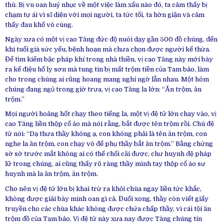
thù. Bị vu oan huỷ nhục về một việc làm xấu nào đó, ta cảm thấy bị
chạm tự ái vì sĩ diện với mọi người, ta tức tối, ta hờn giận và cảm
thấy đau khổ vô cùng.
Ngày xưa có một vị cao Tăng đức độ nuôi dạy gần 500 đồ chúng, đến
khi tuổi già sức yếu, bệnh hoạn mà chưa chọn được người kế thừa.
Để tìm kiếm bậc pháp khí trong nhà thiền, vị cao Tăng này mới bày
ra kế điệu hổ ly sơn mà tung tin bị mất trộm tiền của Tam bảo, làm
cho trong chúng ai cũng hoang mang nghi ngờ lẫn nhau. Một hôm
chúng đang ngủ trong giờ trưa, vị cao Tăng la lớn: “Ăn trộm, ăn
trộm.”
Mọi người hoảng hốt chạy theo tiếng la, một vị đệ tử lớn chạy vào, vị
cao Tăng liền thộp cổ áo mà nói rằng, bắt được tên trộm rồi. Chú đệ
tử nói: “Dạ thưa thầy không ạ, con không phải là tên ăn trộm, con
nghe la ăn trộm, con chạy vô để phụ thầy bắt ăn trộm.” Bằng chứng
sờ sờ trước mắt không ai có thể chối cãi được, chư huynh đệ pháp
lữ trong chúng, ai cũng thấy rõ ràng thầy mình tay thộp cổ áo sư
huynh mà la ăn trộm, ăn trộm.
Cho nên vị đệ tử lớn bị khai trừ ra khỏi chùa ngay liền tức khắc,
không được giải bày minh oan gì cả. Đuổi xong, thầy còn viết giấy
truyền cho các chùa khác không được chứa chấp thầy, vì cái tội ăn
trộm đồ của Tam bảo. Vị đệ tử này xưa nay được Tăng chúng tín