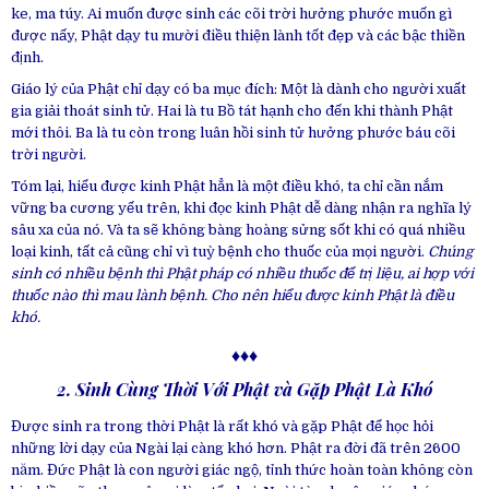
ke, ma túy. Ai muốn được sinh các cõi trời hưởng phước muốn gì
được nấy, Phật dạy tu mười điều thiện lành tốt đẹp và các bậc thiền
định.
Giáo lý của Phật chỉ dạy có ba mục đích: Một là dành cho người xuất
gia giải thoát sinh tử. Hai là tu Bồ tát hạnh cho đến khi thành Phật
mới thôi. Ba là tu còn trong luân hồi sinh tử hưởng phước báu cõi
trời người.
Tóm lại, hiểu được kinh Phật hẳn là một điều khó, ta chỉ cần nắm
vững ba cương yếu trên, khi đọc kinh Phật dễ dàng nhận ra nghĩa lý
sâu xa của nó. Và ta sẽ không bàng hoàng sửng sốt khi có quá nhiều
loại kinh, tất cả cũng chỉ vì tuỳ bệnh cho thuốc của mọi người.
Chúng
sinh có nhiều bệnh thì Phật pháp có nhiều thuốc để trị liệu, ai hợp với
thuốc nào thì mau lành bệnh. Cho nên hiểu được kinh Phật là điều
khó.
♦♦♦
2. Sinh Cùng Thời Với Phật và Gặp Phật Là Khó
Được sinh ra trong thời Phật là rất khó và gặp Phật để học hỏi
những lời dạy của Ngài lại càng khó hơn. Phật ra đời đã trên 2600
năm. Đức Phật là con người giác ngộ, tỉnh thức hoàn toàn không còn