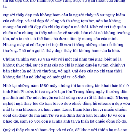
thì cái đẹp đó, trở thành sợi dây ràng buộc sự giải thoát của chúng
ta.
Người thấy đẹp mà không ham cầu là người thấy rõ sự nguy hiểm
của cái đẹp, và cái đẹp đó cũng vô thường tạm bợ, nên họ không
mong cầu cái tốt đẹp đó chỉ tùy duyên mà thôi. Nhờ có trí tuệ quán
chiếu nên chúng ta thấy sâu sắc về sự vật, bản chất nó không trường
tồn, nên ta mới có thể làm chủ được tâm lý mong cầu của mình.
Nhưng mấy ai có được trí tuệ để vượt thắng những cám dỗ thông
thường. Thế nên gọi là thấy đẹp, thấy tốt không ham cầu là khó.
Chúng ta nhìn vạn sự vạn vật với một cái nhìn tuệ giác, biết nó là
không thực thể, sự có mặt của nó chỉ là nhân duyên tụ tán, chính vì
bản chất của nó là vô thường, vô ngã. Cái đẹp của nó chỉ tạm thời,
không dài lâu nó không có một giá trị cố định.
Nhớ lại những năm 1980 mấy chúng tôi làm công tác khai thác lồ ô ở
tỉnh Bình Phước, tôi có người bạn tên Trang hằng ngày thường đến
gia đình anh Tư nói chuyện ca hát uống rượu rất là thân mật. Nhưng
nghiệt ngã thay lúc đó bạn tôi có đeo chiếc đồng hồ citearen đẹp vừa
mắt trị giá khoảng 5 phân vàng. Lòng tham khởi lên vì muốn chiếm
đoạt cái đồng đó mà anh Tư và gia đình đánh bạn tôi nhừ tử và còn
phao du, sàm sỡ với con gái nhà anh ta và trấn lột chiếc đồng hồ đó.
Quý vị thấy chưa vì ham đẹp và có của, để khoe với thiên hạ mà con