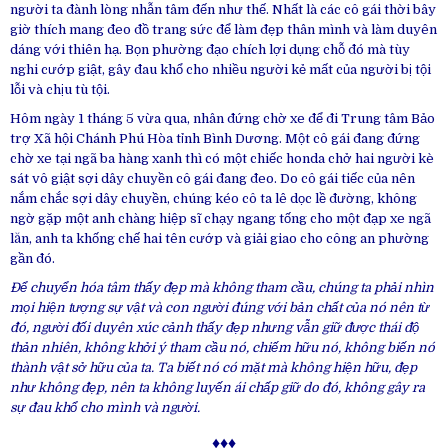
người ta đành lòng nhẫn tâm đến như thế. Nhất là các cô gái thời bây
giờ thích mang đeo đồ trang sức để làm đẹp thân mình và làm duyên
dáng với thiên hạ. Bọn phường đạo chích lợi dụng chỗ đó mà tùy
nghi cướp giật, gây đau khổ cho nhiều người kẻ mất của người bị tội
lỗi và chịu tù tội.
Hôm ngày 1 tháng 5 vừa qua, nhân đứng chờ xe để đi Trung tâm Bảo
trợ Xã hội Chánh Phú Hòa tỉnh Bình Dương. Một cô gái đang đứng
chờ xe tại ngã ba hàng xanh thì có một chiếc honda chở hai người kè
sát vô giật sợi dây chuyền cô gái đang đeo. Do cô gái tiếc của nên
nắm chắc sợi dây chuyền, chúng kéo cô ta lê dọc lề đường, không
ngờ gặp một anh chàng hiệp sĩ chạy ngang tống cho một đạp xe ngã
lăn, anh ta khống chế hai tên cướp và giải giao cho công an phường
gần đó.
Để chuyển hóa tâm thấy đẹp mà không tham cầu, chúng ta phải nhìn
mọi hiện tượng sự vật và con người đúng với bản chất của nó nên từ
đó, người đối duyên xúc cảnh thấy đẹp nhưng vẫn giữ được thái độ
thản nhiên, không khởi ý tham cầu nó, chiếm hữu nó, không biến nó
thành vật sở hữu của ta. Ta biết nó có mặt mà không hiện hữu, đẹp
như không đẹp, nên ta không luyến ái chấp giữ do đó, không gây ra
sự đau khổ cho mình và người.
♦♦♦