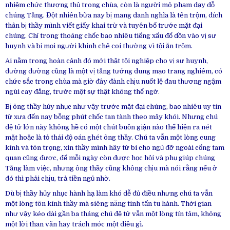
nhiệm chức thượng thủ trong chùa, còn là người mô phạm dạy dỗ
chúng Tăng. Đột nhiên bữa nay bị mang danh nghĩa là tên trộm, đích
thân bị thầy mình viết giấy khai trừ và tuyên bố trước mặt đại
chúng. Chỉ trong thoáng chốc bao nhiêu tiếng xấu đổ dồn vào vị sư
huynh và bị mọi người khinh chê coi thường vì tội ăn trộm.
Ai nằm trong hoàn cảnh đó mới thật tội nghiệp cho vị sư huynh,
đường đường cũng là một vị tăng tướng dung mạo trang nghiêm, có
chức sắc trong chùa mà giờ đây đành chịu nuốt lệ đau thương ngậm
ngùi cay đắng, trước một sự thật không thể ngờ.
Bị ông thầy hủy nhục như vậy trước mặt đại chúng, bao nhiêu uy tín
từ xưa đến nay bỗng phút chốc tan tành theo mây khói. Nhưng chú
đệ tử lớn này không hề có một chút buồn giận nào thể hiện ra nét
mặt hoặc là tỏ thái độ oán ghét ông thầy. Chú ta vẫn một lòng cung
kính và tôn trọng, xin thầy mình hãy từ bi cho ngủ đỡ ngoài cổng tam
quan cũng được, để mỗi ngày còn được học hỏi và phụ giúp chúng
Tăng làm việc, nhưng ông thầy cũng không chịu mà nói rằng nếu ở
đó thì phải chịu, trả tiền ngủ nhờ.
Dù bị thầy hủy nhục hành hạ làm khó dễ đủ điều nhưng chú ta vẫn
một lòng tôn kính thầy mà siêng năng tinh tấn tu hành. Thời gian
như vậy kéo dài gần ba tháng chú đệ tử vẫn một lòng tín tâm, không
một lời than vãn hay trách móc một điều gì.