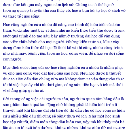
được đúc kết qua mấy ngàn năm lịch sử. Chúng ta có thể học ở
trường qua sự truyền thụ của thầy cô, học ở bạn bè; tự học ở sách vở
và thực tế cuộc sống.
Học rộng nghiên cứu nhiều để nâng cao trình độ hiểu biết của bản
thân. Ví dụ như một bác sĩ đem những kiến thức tiếp thu được trong
suốt quá trình đào tạo sáu, bảy năm ở trường đại học để vận dụng
vào việc chữa bệnh cho mọi người. Những kiến trúc sư, kĩ sư xây
dựng đem kiến thức đã học để thiết kế và thi công nhiều công trình
như nhà máy, bệnh viện, trường học, công viên, để phục vụ đời sống
con người.
Mục đích cuối cùng của sự học rộng nghiên cứu nhiều là nhằm phục
vụ cho mọi công việc đạt hiệu quả cao hơn. Nếu học được lí thuyết
dù cao siêu đến đâu chăng nữa mà không đem ra vận dụng vào thực
tế thì việc học ấy chỉ tốn thời gian, công sức, tiền bạc vô ích mà thôi
vì chẳng giúp gì cho ai.
Bởi trong công việc cái người ta cần, người ta quan tâm hàng đầu là
sản phẩm thành quả lao động chứ không phải là hiểu biết trên lí
thuyết, một khi không đạt chỉ tiêu đó thì dẫu cho có học rộng nghiên
cứu nhiều đến đâu thì cũng sẽ bằng thừa vô ích. Như một học sinh
học tập rất tốt, điểm môn công dân luôn cao, vậy mà khi thấy một bà
lão ăn xin té ngã bên đường, không những không giúp đỡ mà ngược