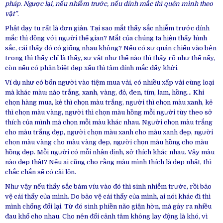
pháp. Ngược lại, nếu nhiễm trước, nếu dính mắc thì quên mình theo
vật”
.
Phật dạy tu rất là đơn giản. Tại sao mắt thấy sắc nhiễm trước dính
mắc thì đồng với người thế gian? Mắt của chúng ta hiện thấy hình
sắc, cái thấy đó có giống nhau không? Nếu có sự quán chiếu vào bên
trong thì thấy chỉ là thấy, sự vật như thế nào thì thấy rõ như thế nấy,
còn nếu có phân biệt đẹp xấu thì tâm dính mắc dấy khởi.
Ví dụ như có bốn người vào tiệm mua vải, có nhiều xấp vải cùng loại
mà khác màu: nào trắng, xanh, vàng, đỏ, đen, tím, lam, hồng… Khi
chọn hàng mua, kẻ thì chọn màu trắng, người thì chọn màu xanh, kẻ
thì chọn màu vàng, người thì chọn màu hồng mỗi người tùy theo sở
thích của mình mà chọn mỗi màu khác nhau. Người chọn màu trắng
cho màu trắng đẹp, người chọn màu xanh cho màu xanh đẹp, người
chọn màu vàng cho màu vàng đẹp, người chọn màu hồng cho màu
hồng đẹp. Mỗi người có mỗi nhận định, sở thích khác nhau. Vậy màu
nào đẹp thật? Nếu ai cũng cho rằng màu mình thích là đẹp nhất, thì
chắc chắn sẽ có cãi lộn.
Như vậy nếu thấy sắc bám víu vào đó thì sinh nhiễm trước, rồi bảo
vệ cái thấy của mình. Do bảo vệ cái thấy của mình, ai nói khác đi thì
mình chống đối lại. Từ đó sinh phiền não giận hờn, mà gây ra nhiều
đau khổ cho nhau. Cho nên đối cảnh tâm không lay động là khó, vì