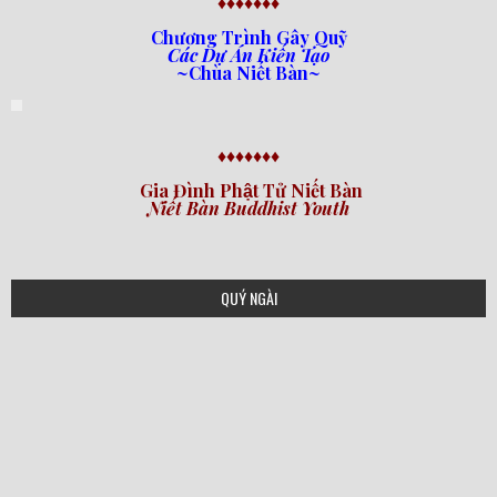
♦♦♦♦♦♦♦
Chương Trình Gây Quỹ
Các Dự Án Kiến Tạo
~Chùa Niết Bàn~
♦♦♦♦♦♦♦
Gia Đình Phật Tử Niết Bàn
Niết Bàn Buddhist Youth
QUÝ NGÀI