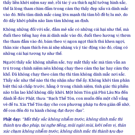
thấy liền khởi niệm say mê, rồi tác ý ưa thích nghĩ tưởng hình sắc,
thế là lòng tham chìm đắm trong cảm thọ thấy đẹp xấu và dính mắc
vào đó. Nếu tâm dính mắc càng lớn mạnh thì tâm bồ đề bị lu mờ, do
đó dấy khởi phiền não làm tâm không an định.
Không những đối với sắc, đắm mê sắc có những cái hại như thế, mà
đuổi theo tiếng hay êm ái dính mắc vào đó, đuổi theo hương vị thơm
tho tham đắm vào đó, bám theo vị ngon ngọt thích thú khen ngợi,
thân xúc chạm thích êm ái nhẹ nhàng và ý tác động vào đó, cũng có
những cái hại tương tự như thế.
Người thấy sắc không nhiễm sắc, tuy mắt thấy sắc mà tâm vẫn an
trú trong chính niệm nên không chạy theo cảm thọ lạc hay cảm thọ
khổ. Đã không chạy theo cảm thọ thì tâm không dính mắc nơi sắc.
Thấy sắc như thế nào thì thọ nhận như thế ấy. Không khởi tâm phân
biệt thủ xả chấp trước, hằng ở trong chính niệm, tỉnh giác thì phiền
não trần lao khổ không dấy khởi. Một hôm Tôn giả Phú Lâu Na đến
đảnh lễ đức Phật, thưa: “Bạch Thế Tôn, con muốn đến một chỗ vắng
vẻ để tu. Xin Thế Tôn dạy cho con phương pháp tu đơn giản dễ nhớ,
để con đến đó tu hành chóng đạt được đạo”.
Phật dạy:
“Mắt thấy sắc không nhiễm trước, không dính mắc thì
thành tựu đạo pháp, tai nghe tiếng, mũi ngửi mùi, lưỡi nếm vị, thân
xúc chạm không nhiễm trước, không dính mắc thì thành tựu đạo