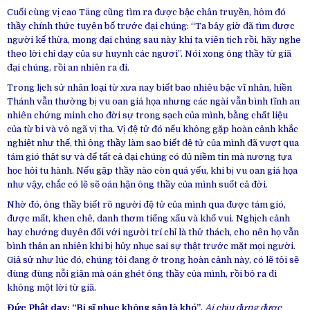
Cuối cùng vị cao Tăng cũng tìm ra được bậc chân truyền, hôm đó
thầy chính thức tuyên bố trước đại chúng: “Ta bây giờ đã tìm được
người kế thừa, mong đại chúng sau này khi ta viên tịch rồi, hãy nghe
theo lời chỉ dạy của sư huynh các ngươi”. Nói xong ông thầy từ giã
đại chúng, rồi an nhiên ra đi.
Trong lịch sử nhân loại từ xưa nay biết bao nhiêu bậc vĩ nhân, hiền
Thánh vẫn thường bị vu oan giá họa nhưng các ngài vẫn bình tĩnh an
nhiên chứng minh cho đời sự trong sạch của mình, bằng chất liệu
của từ bi và vô ngã vị tha. Vị đệ tử đó nếu không gặp hoàn cảnh khắc
nghiệt như thế, thì ông thầy làm sao biết đệ tử của mình đã vượt qua
tám gió thật sự và để tất cả đại chúng có đủ niềm tin mà nương tựa
học hỏi tu hành. Nếu gặp thầy nào còn quá yếu, khi bị vu oan giá họa
như vậy, chắc có lẽ sẽ oán hận ông thầy của mình suốt cả đời.
Nhờ đó, ông thầy biết rõ người đệ tử của mình qua được tám gió,
được mất, khen chê, danh thơm tiếng xấu và khổ vui. Nghịch cảnh
hay chướng duyên đối với người trí chỉ là thử thách, cho nên họ vẫn
bình thản an nhiên khi bị hủy nhục sai sự thật trước mặt mọi người.
Giả sử như lúc đó, chúng tôi đang ở trong hoàn cảnh này, có lẽ tôi sẽ
đùng đùng nỗi giận mà oán ghét ông thầy của mình, rồi bỏ ra đi
không một lời từ giã.
Đức Phật dạy: “Bị sĩ nhục không sân là khó”
.
Ai chịu đựng được