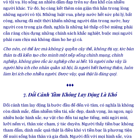
vô tội vạ. Họ sống an nhiên dẫm đạp trên sự đau khổ của nhiều
người khác. Từ đó, họ càng kết thêm oán giận thù hằn trong lòng
những người vô tội. Những luật vua, phép nước hết sức phi lý, bất
công, nhưng đã một thời khiến những người dân trong nước, hay
người con trong gia đình, nghĩa là những kẻ thấp cổ bé miệng phải
cắn răng chịu đựng những chính sách khắc nghiệt, buộc mọi người
phải cam chịu mà không dám ho he gì cả.
Cho nên, có thế lực mà không ỷ quyền cậy thế, không thị uy, tức bản
thân ta đã kiến tạo cho mình một nếp sống chính mạng, chính
nghiệp, không gieo rắc ác nghiệp cho ai hết. Và người như vậy là
người hữu ích cho nhân quần xã hội, là người biết hướng thiện, luôn
làm lợi ích cho nhiều người. Được vậy, quả thật là đáng quý.
♦♦♦
7. Đối Cảnh Tâm Không Lay Động Là Khó
Đối cảnh tâm lay động là bước đầu để đến vô tâm, có nghĩa là không
còn dính mắc, đắm nhiễm tiền tài, sắc đẹp, danh vọng, ăn ngon, ngủ
nhiều hoặc hình sắc, sự vật cho đến tai nghe tiếng, mũi ngửi mùi,
lưỡi nếm vị, thân xúc chạm, ý tác duyên. Người thấy tiền bạc không
tham đắm, dính mắc quả thật là điều khó vì tiền bạc là phương tiện
để nuôi sống bản thân và gia đình. Người đối với mọi hình sắc, vừa