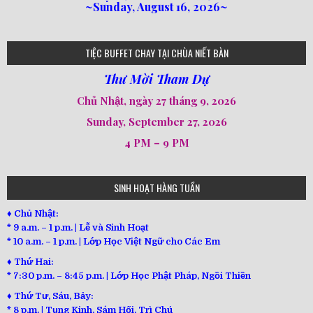
~Sunday, August 16, 2026~
loi-phat-day
loipha10
loipha15
loipha13
loipha2
loipha5
loipha7
loipha8
loipha9
loipha4
loipha1
182
641
101
80
78
77
82
92
93
95
98
94
TIỆC BUFFET CHAY TẠI CHÙA NIẾT BÀN
Thư Mời Tham Dự
Chủ Nhật, ngày 27 tháng 9, 2026
Sunday, September 27, 2026
4 PM – 9 PM
SINH HOẠT HÀNG TUẦN
♦ Chủ Nhật:
* 9 a.m. – 1 p.m. | Lễ và Sinh Hoạt
* 10 a.m. – 1 p.m. | Lớp Học Việt Ngữ cho Các Em
♦ Thứ Hai:
* 7:30 p.m. – 8:45 p.m. | Lớp Học Phật Pháp, Ngồi Thiền
♦ Thứ Tư, Sáu, Bảy:
*
8 p.m. | Tụng Kinh, Sám Hối, Trì Chú