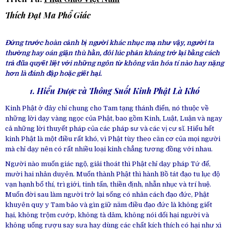
Thích Đạt Ma Phổ Giác
Đứng trước hoàn cảnh bị người khác nhục mạ như vậy, người ta
thường hay oán giận thù hằn, đôi lúc phản kháng trở lại bằng cách
trả đũa quyết liệt với những ngôn từ không văn hóa tí nào hay nặng
hơn
là đánh đập hoặc giết hại.
1. Hiểu Được và Thông Suốt Kinh Phật Là Khó
Kinh Phật ở đây chỉ chung cho Tam tạng thánh điển, nó thuộc về
những lời dạy vàng ngọc của Phật, bao gồm Kinh, Luật, Luận và ngay
cả những lời thuyết pháp của các pháp sư và các vị cư sĩ. Hiểu hết
kinh Phật là một điều rất khó, vì Phật tùy theo căn cơ của mọi người
mà chỉ dạy nên có rất nhiều loại kinh chẳng tương đồng với nhau.
Người nào muốn giác ngộ, giải thoát thì Phật chỉ dạy pháp Tứ đế,
mười hai nhân duyên. Muốn thành Phật thì hành Bồ tát đạo tu lục độ
vạn hạnh bố thí, trì giới, tinh tấn, thiền định, nhẫn nhục và trí huệ.
Muốn đời sau làm người trở lại sống có nhân cách đạo đức, Phật
khuyên quy y Tam bảo và gìn giữ năm điều đạo đức là không giết
hại, không trộm cướp, không tà dâm, không nói dối hại người và
không uống rượu say sưa hay dùng các chất kích thích có hại như xì