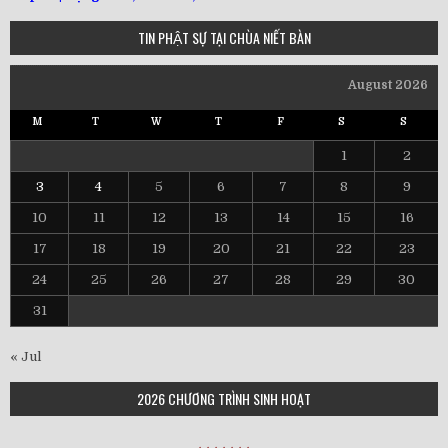
TIN PHẬT SỰ TẠI CHÙA NIẾT BÀN
August 2026
M
T
W
T
F
S
S
1
2
3
4
5
6
7
8
9
10
11
12
13
14
15
16
17
18
19
20
21
22
23
24
25
26
27
28
29
30
31
« Jul
2026 CHƯƠNG TRÌNH SINH HOẠT