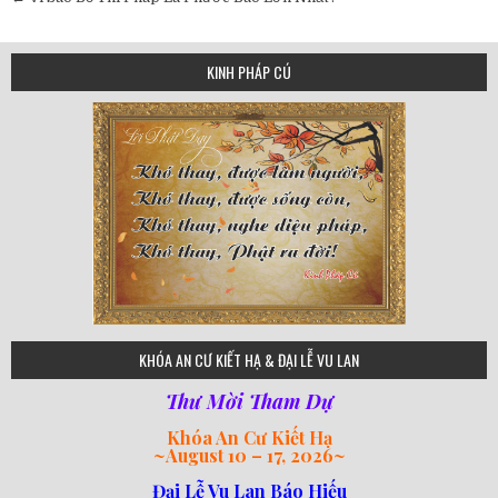
navigation
KINH PHÁP CÚ
75
KHÓA AN CƯ KIẾT HẠ & ĐẠI LỄ VU LAN
Thư Mời Tham Dự
Khóa An Cư Kiết Hạ
~
August 10 – 17, 2026
~
Đại Lễ Vu Lan Báo Hiếu