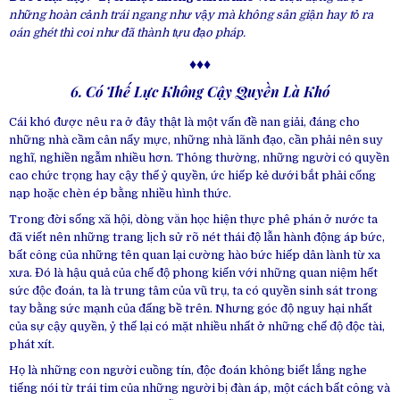
những hoàn cảnh trái ngang như vậy mà không sân giận hay tỏ ra
oán ghét thì coi như đã thành tựu đạo pháp.
♦♦♦
6. Có Thế Lực Không Cậy Quyền Là Khó
Cái khó được nêu ra ở đây thật là một vấn đề nan giải, đáng cho
những nhà cầm cân nẩy mực, những nhà lãnh đạo, cần phải nên suy
nghĩ, nghiền ngẫm nhiều hơn. Thông thường, những người có quyền
cao chức trọng hay cậy thế ỷ quyền, ức hiếp kẻ dưới bắt phải cống
nạp hoặc chèn ép bằng nhiều hình thức.
Trong đời sống xã hội, dòng văn học hiện thực phê phán ở nước ta
đã viết nên những trang lịch sử rõ nét thái độ lẫn hành động áp bức,
bất công của những tên quan lại cường hào bức hiếp dân lành từ xa
xưa. Đó là hậu quả của chế độ phong kiến với những quan niệm hết
sức độc đoán, ta là trung tâm của vũ trụ, ta có quyền sinh sát trong
tay bằng sức mạnh của đấng bề trên. Nhưng góc độ nguy hại nhất
của sự cậy quyền, ỷ thế lại có mặt nhiều nhất ở những chế độ độc tài,
phát xít.
Họ là những con người cuồng tín, độc đoán không biết lắng nghe
tiếng nói từ trái tim của những người bị đàn áp, một cách bất công và