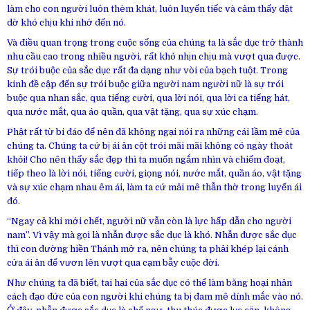
làm cho con người luôn thèm khát, luôn luyến tiếc và cảm thấy dật
dờ khó chịu khi nhớ đến nó.
Và điều quan trọng trong cuộc sống của chúng ta là sắc dục trở thành
nhu cầu cao trong nhiều người, rất khó nhịn chịu mà vượt qua được.
Sự trói buộc của sắc dục rất đa dạng như vòi của bạch tuột. Trong
kinh đề cập đến sự trói buộc giữa người nam người nữ là sự trói
buộc qua nhan sắc, qua tiếng cười, qua lời nói, qua lời ca tiếng hát,
qua nước mắt, qua áo quần, qua vật tặng, qua sự xúc chạm.
Phật rất từ bi đáo để nên đã không ngại nói ra những cái lầm mê của
chúng ta. Chúng ta cứ bị ái ân cột trói mãi mãi không có ngày thoát
khỏi! Cho nên thấy sắc đẹp thì ta muốn ngắm nhìn và chiếm đoạt,
tiếp theo là lời nói, tiếng cười, giọng nói, nước mắt, quần áo, vật tặng
và sự xúc chạm nhau êm ái, làm ta cứ mải mê thẫn thờ trong luyến ái
đó.
“Ngay cả khi mới chết, người nữ vẫn còn là lực hấp dẫn cho người
nam”. Vì vậy mà gọi là nhẫn được sắc dục là khó. Nhẫn được sắc dục
thì con đường hiền Thánh mở ra, nên chúng ta phải khép lại cánh
cửa ái ân để vươn lên vượt qua cạm bẫy cuộc đời.
Như chúng ta đã biết, tai hại của sắc dục có thể làm băng hoại nhân
cách đạo đức của con người khi chúng ta bị đam mê dính mắc vào nó.