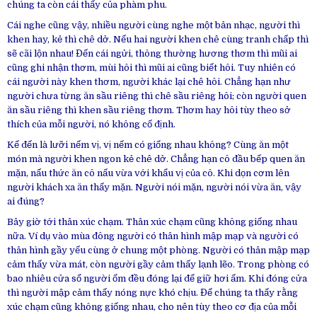
chúng ta còn cái thấy của phàm phu.
Cái nghe cũng vậy, nhiều người cùng nghe một bản nhạc, người thì
khen hay, kẻ thì chê dở. Nếu hai người khen chê cùng tranh chấp thì
sẽ cãi lộn nhau! Đến cái ngửi, thông thường hương thơm thì mũi ai
cũng ghi nhận thơm, mùi hôi thì mũi ai cũng biết hôi. Tuy nhiên có
cái người này khen thơm, người khác lại chê hôi. Chẳng hạn như
người chưa từng ăn sầu riêng thì chê sầu riêng hôi; còn người quen
ăn sầu riêng thì khen sầu riêng thơm. Thơm hay hôi tùy theo sở
thích của mỗi người, nó không cố định.
Kế đến là lưỡi nếm vị, vị nếm có giống nhau không? Cùng ăn một
món mà người khen ngon kẻ chê dở. Chẳng hạn cô đầu bếp quen ăn
mặn, nấu thức ăn cô nấu vừa với khẩu vị của cô. Khi dọn cơm lên
người khách xa ăn thấy mặn. Người nói mặn, người nói vừa ăn, vậy
ai đúng?
Bây giờ tới thân xúc chạm. Thân xúc chạm cũng không giống nhau
nữa. Ví dụ vào mùa đông người có thân hình mập mạp và người có
thân hình gầy yếu cùng ở chung một phòng. Người có thân mập mạp
cảm thấy vừa mát, còn người gầy cảm thấy lạnh lẽo. Trong phòng có
bao nhiêu cửa sổ người ốm đều đóng lại để giữ hơi ấm. Khi đóng cửa
thì người mập cảm thấy nóng nực khó chịu. Để chúng ta thấy rằng
xúc chạm cũng không giống nhau, cho nên tùy theo cơ địa của mỗi