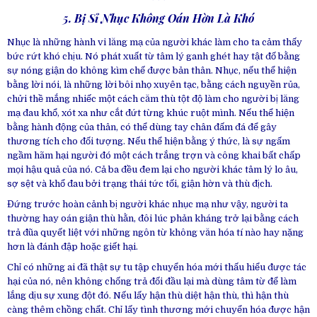
5. Bị Sỉ Nhục Không Oán Hờn Là Khó
Nhục là những hành vi lăng mạ của người khác làm cho ta cảm thấy
bức rứt khó chịu. Nó phát xuất từ tâm lý ganh ghét hay tật đố bằng
sự nóng giận do không kìm chế được bản thân. Nhục, nếu thể hiện
bằng lời nói, là những lời bôi nhọ xuyên tạc, bằng cách nguyền rủa,
chửi thề mắng nhiếc một cách căm thù tột độ làm cho người bị lăng
mạ đau khổ, xót xa như cắt đứt từng khúc ruột mình. Nếu thể hiện
bằng hành động của thân, có thể dùng tay chân đấm đá để gây
thương tích cho đối tượng. Nếu thể hiện bằng ý thức, là sự ngấm
ngầm hãm hại người đó một cách trắng trợn và công khai bất chấp
mọi hậu quả của nó. Cả ba đều đem lại cho người khác tâm lý lo âu,
sợ sệt và khổ đau bởi trạng thái tức tối, giận hờn và thù địch.
Đứng trước hoàn cảnh bị người khác nhục mạ như vậy, người ta
thường hay oán giận thù hằn, đôi lúc phản kháng trở lại bằng cách
trả đũa quyết liệt với những ngôn từ không văn hóa tí nào hay nặng
hơn là đánh đập hoặc giết hại.
Chỉ có những ai đã thật sự tu tập chuyển hóa mới thấu hiểu được tác
hại của nó, nên không chống trả đối đầu lại mà dùng tâm từ để làm
lắng dịu sự xung đột đó. Nếu lấy hận thù diệt hận thù, thì hận thù
càng thêm chồng chất. Chỉ lấy tình thương mới chuyển hóa được hận