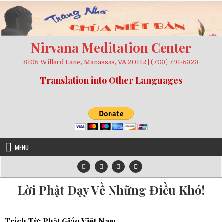
Skip
to
content
Nirvana Meditation Center
8105 Willard Lane, Manassas, VA 20112 | (703) 791-5323
Translation into Other Languages
MENU
Lời Phật Dạy Về Những Điều Khó!
Trích Từ:
Phật Giáo Việt Nam