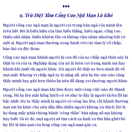
♦♦♦
9. Trừ Diệt Tâm Cống Cao Ngã Mạn Là Khó
Người cống cao ngã mạn là người coi trọng bản ngã của mình lên
trên hết. Nó là biểu hiện của tâm hiếu thắng, kiêu ngạo, cống cao,
thiếu nhã nhặn, thiếu khiêm tốn và không chịu nhún nhường bất cứ
một ai. Người ngã mạn thường song hành với các tâm lý cố chấp,
bảo thủ và độc đoán.
Cống cao ngã mạn khinh người là con đẻ của sự chấp ngã thân này là
thật ta và của ta. Nghiệp dụng của nó là luôn coi trọng mình mà hay
khinh khi miệt thị người khác. Dù người đó thật sự hơn mình đủ về
mọi mặt. Nhưng vì chấp ngã tự ái nặng nề, nên họ lúc nào nào cũng
thấy mình hay giỏi hơn thiên hạ nên dễ dàng coi thường người khác.
Người cống cao ngã mạn khi làm được một công việc nào đó thành
công, thì họ lên mặt hống hách có vẻ như ta đây là người tài ba lỗi lạc
bậc nhất. Họ tự thấy mình là người có công lao lớn, rồi khinh thường
mạt sát kẻ khác cho nên dẫn đến nhiều người không ưa thích. Đó là
họ đang mắc phải chứng bệnh “công thần” khá nặng nề mà không
hay biết. Và từ đó, mọi người sẽ tìm cách xa lánh và thù hằn ghét bỏ
họ. Đó là hậu quả của lòng cống cao ngã mạn gây ra.