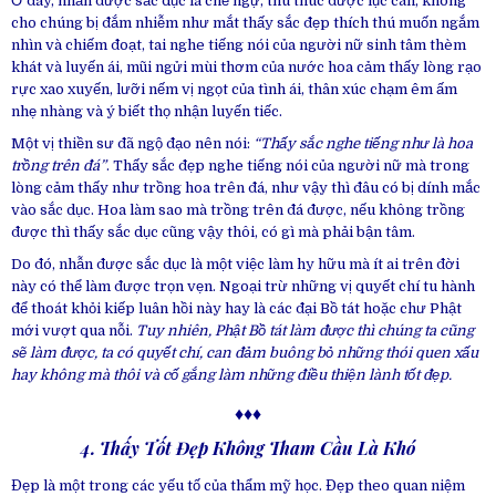
Ở đây, nhẫn được sắc dục là chế ngự, thu thúc được lục căn, không
cho chúng bị đắm nhiễm như mắt thấy sắc đẹp thích thú muốn ngắm
nhìn và chiếm đoạt, tai nghe tiếng nói của người nữ sinh tâm thèm
khát và luyến ái, mũi ngửi mùi thơm của nước hoa cảm thấy lòng rạo
rực xao xuyến, lưỡi nếm vị ngọt của tình ái, thân xúc chạm êm ấm
nhẹ nhàng và ý biết thọ nhận luyến tiếc.
Một vị thiền sư đã ngộ đạo nên nói:
“Thấy sắc nghe tiếng như là hoa
trồng trên đá”
. Thấy sắc đẹp nghe tiếng nói của người nữ mà trong
lòng cảm thấy như trồng hoa trên đá, như vậy thì đâu có bị dính mắc
vào sắc dục. Hoa làm sao mà trồng trên đá được, nếu không trồng
được thì thấy sắc dục cũng vậy thôi, có gì mà phải bận tâm.
Do đó, nhẫn được sắc dục là một việc làm hy hữu mà ít ai trên đời
này có thể làm được trọn vẹn. Ngoại trừ những vị quyết chí tu hành
để thoát khỏi kiếp luân hồi này hay là các đại Bồ tát hoặc chư Phật
mới vượt qua nỗi.
Tuy nhiên, Phật Bồ tát làm được thì chúng ta cũng
sẽ làm được, ta có quyết chí, can đảm buông bỏ những thói quen xấu
hay không mà thôi và cố gắng làm những điều thiện lành tốt đẹp.
♦♦♦
4. Thấy Tốt Đẹp Không Tham Cầu Là Khó
Đẹp là một trong các yếu tố của thẩm mỹ học. Đẹp theo quan niệm