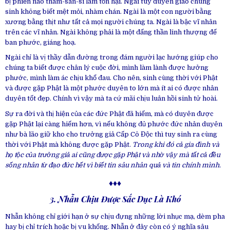
bị phiền não tham-sân-si làm tổn hại. Ngài tùy duyên giáo chúng
sinh không biết mệt mỏi, nhàm chán. Ngài là một con người bằng
xương bằng thịt như tất cả mọi người chúng ta. Ngài là bậc vĩ nhân
trên các vĩ nhân. Ngài không phải là một đấng thần linh thượng đế
ban phước, giáng hoạ.
Ngài chỉ là vị thầy dẫn đường trong đám người lạc hướng giúp cho
chúng ta biết được chân lý cuộc đời, mình làm lành được hưởng
phước, mình làm ác chịu khổ đau. Cho nên, sinh cùng thời với Phật
và được gặp Phật là một phước duyên to lớn mà ít ai có được nhân
duyên tốt đẹp. Chính vì vậy mà ta cứ mãi chịu luân hồi sinh tử hoài.
Sự ra đời và thị hiện của các đức Phật đã hiếm, mà có duyên được
gặp Phật lại càng hiếm hơn, vì nếu không đủ phước đức nhân duyên
như bà lão giữ kho cho trưởng giả Cấp Cô Độc thì tuy sinh ra cùng
thời với Phật mà không được gặp Phật.
Trong khi đó cả gia đình và
họ tộc của trưởng giả ai cũng được gặp Phật và nhờ vậy mà tất cả đều
sống nhân từ đạo đức hết vì biết tin sâu nhân quả và tin chính mình.
♦♦♦
3. Nhẫn Chịu Được Sắc Dục Là Khó
Nhẫn không chỉ giới hạn ở sự chịu đựng những lời nhục mạ, dèm pha
hay bị chỉ trích hoặc bị vu khống. Nhẫn ở đây còn có ý nghĩa sâu