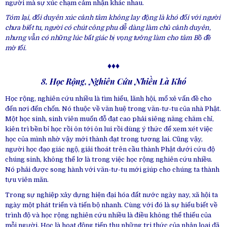
người mà sự xúc chạm cảm nhận khác nhau.
Tóm lại, đối duyên xúc cảnh tâm không lay động là khó đối với người
chưa biết tu, người có chút công phu dễ dàng làm chủ cảnh duyên,
nhưng vẫn có những lúc bất giác bị vọng tưởng làm cho tâm Bồ đề
mờ tối.
♦♦♦
8. Học Rộng, Nghiên Cứu Nhiều Là Khó
Học rộng, nghiên cứu nhiều là tìm hiểu, lãnh hội, mổ xẻ vấn đề cho
đến nơi đến chốn. Nó thuộc về văn huệ trong văn-tư-tu của nhà Phật.
Một học sinh, sinh viên muốn đỗ đạt cao phải siêng năng chăm chỉ,
kiên trì bền bỉ học rồi ôn tới ôn lui rồi dùng ý thức để xem xét việc
học của mình nhờ vậy mới thành đạt trong tương lai. Cũng vậy,
người học đạo giác ngộ, giải thoát trên cầu thành Phật dưới cứu độ
chúng sinh, không thể lơ là trong việc học rộng nghiên cứu nhiều.
Nó phải được song hành với văn-tư-tu mới giúp cho chúng ta thành
tựu viên mãn.
Trong sự nghiệp xây dựng hiện đại hóa đất nước ngày nay, xã hội ta
ngày một phát triển và tiến bộ nhanh. Cùng với đó là sự hiểu biết về
trình độ và học rộng nghiên cứu nhiều là điều không thể thiếu của
mỗi người. Học là hoạt động tiếp thu những tri thức của nhân loại đã