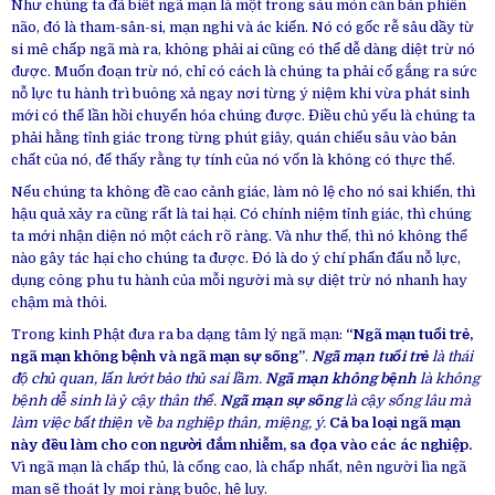
Như chúng ta đã biết ngã mạn là một trong sáu món căn bản phiền
não, đó là tham-sân-si, mạn nghi và ác kiến. Nó có gốc rễ sâu dầy từ
si mê chấp ngã mà ra, không phải ai cũng có thể dễ dàng diệt trừ nó
được. Muốn đoạn trừ nó, chỉ có cách là chúng ta phải cố gắng ra sức
nỗ lực tu hành trì buông xả ngay nơi từng ý niệm khi vừa phát sinh
mới có thể lần hồi chuyển hóa chúng được. Điều chủ yếu là chúng ta
phải hằng tỉnh giác trong từng phút giây, quán chiếu sâu vào bản
chất của nó, để thấy rằng tự tính của nó vốn là không có thực thể.
Nếu chúng ta không đề cao cảnh giác, làm nô lệ cho nó sai khiến, thì
hậu quả xảy ra cũng rất là tai hại. Có chính niệm tỉnh giác, thì chúng
ta mới nhận diện nó một cách rõ ràng. Và như thế, thì nó không thể
nào gây tác hại cho chúng ta được. Đó là do ý chí phấn đấu nỗ lực,
dụng công phu tu hành của mỗi người mà sự diệt trừ nó nhanh hay
chậm mà thôi.
Trong kinh Phật đưa ra ba dạng tâm lý ngã mạn:
“Ngã mạn tuổi trẻ,
ngã mạn không bệnh và ngã mạn sự sống”
.
Ngã mạn tuổi trẻ
là thái
độ chủ quan, lấn lướt bảo thủ sai lầm.
Ngã mạn không bệnh
là không
bệnh dễ sinh là ỷ cậy thân thể.
Ngã mạn sự sống
là cậy sống lâu mà
làm việc bất thiện về ba nghiệp thân, miệng, ý.
Cả ba loại ngã mạn
này đều làm cho con người đắm nhiễm, sa đọa vào các ác nghiệp.
Vì ngã mạn là chấp thủ, là cống cao, là chấp nhất, nên người lìa ngã
mạn sẽ thoát ly mọi ràng buộc, hệ lụy.