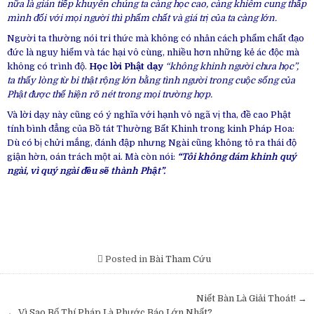
nữa là gián tiếp khuyên chúng ta càng học cao, càng khiêm cung thấp
mình đối với mọi người thì phẩm chất và giá trị của ta càng lớn.
Người ta thường nói tri thức mà không có nhân cách phẩm chất đạo
đức là nguy hiểm và tác hại vô cùng, nhiều hơn những kẻ ác độc mà
không có trình độ.
Học lời Phật dạy
“không khinh người chưa học”,
ta thấy lòng từ bi thật rộng lớn bằng tình người trong cuộc sống của
Phật được thể hiện rõ nét trong mọi trường hợp.
Và lời dạy này cũng có ý nghĩa với hạnh vô ngã vị tha, đề cao Phật
tính bình đẳng của Bồ tát Thường Bất Khinh trong kinh Pháp Hoa:
Dù có bị chửi mắng, đánh đập nhưng Ngài cũng không tỏ ra thái độ
giận hờn, oán trách một ai. Mà còn nói:
“Tôi không dám khinh quý
ngài, vì quý ngài đều sẽ thành Phật”.
Posted in
Bài Tham Cứu
Post
Niết Bàn Là Giải Thoát! →
← Vì Sao Bố Thí Pháp Là Phước Báo Lớn Nhất?