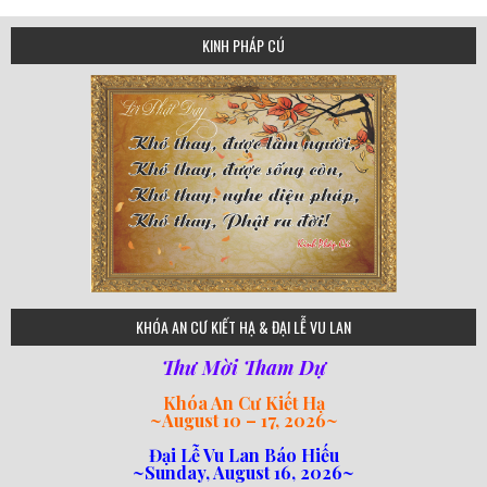
KINH PHÁP CÚ
75
KHÓA AN CƯ KIẾT HẠ & ĐẠI LỄ VU LAN
Thư Mời Tham Dự
Khóa An Cư Kiết Hạ
~
August 10 – 17, 2026
~
Đại Lễ Vu Lan Báo Hiếu
~Sunday, August 16, 2026~