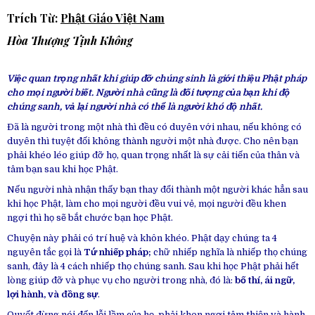
Trích Từ:
Phật Giáo Việt Nam
Hòa Thượng Tịnh Không
Việc quan trọng nhất khi giúp đỡ chúng sinh là giới thiệu Phật pháp
cho mọi người biết. Người nhà cũng là đối tượng của bạn khi độ
chúng sanh, vả lại người nhà có thể là người khó độ nhất.
Ðã là người trong một nhà thì đều có duyên với nhau, nếu không có
duyên thì tuyệt đối không thành người một nhà được. Cho nên bạn
phải khéo léo giúp đỡ họ, quan trọng nhất là sự cải tiến của thân và
tâm bạn sau khi học Phật.
Nếu người nhà nhận thấy bạn thay đổi thành một người khác hẳn sau
khi học Phật, làm cho mọi người đều vui vẻ, mọi người đều khen
ngợi thì họ sẽ bắt chước bạn học Phật.
Chuyện này phải có trí huệ và khôn khéo. Phật dạy chúng ta 4
nguyên tắc gọi là
Tứ nhiếp pháp;
chữ nhiếp nghĩa là nhiếp thọ chúng
sanh, đây là 4 cách nhiếp thọ chúng sanh. Sau khi học Phật phải hết
lòng giúp đỡ và phục vụ cho người trong nhà, đó là:
bố thí, ái ngữ,
lợi hành, và đồng sự
.
Quyết đừng nói đến lỗi lầm của họ, phải khen ngợi tâm thiện và hành