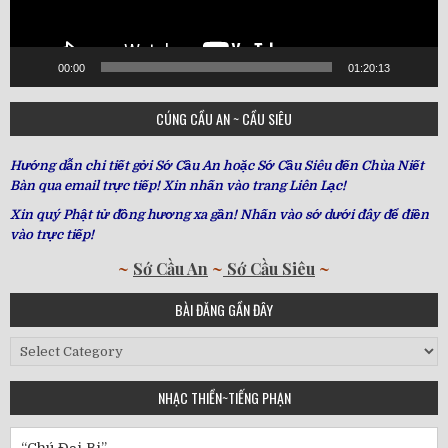
00:00
01:20:13
CÚNG CẦU AN ~ CẦU SIÊU
Hướng dẫn chi tiết gởi Sớ Cầu An hoặc Sớ Cầu Siêu đến Chùa Niết
Bàn qua email trực tiếp! Xin nhấn vào trang Liên Lạc!
Xin quý Phật tử đồng hương xa gần! Nhấn vào sớ dưới đây để điền
vào trực tiếp!
~
Sớ Cầu An
~
Sớ Cầu Siêu
~
BÀI ĐĂNG GẦN ĐÂY
Bài
Đăng
Gần
NHẠC THIỀN~TIẾNG PHẠN
Đây
“Chú Đại Bi”