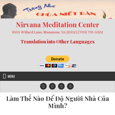
Skip
to
content
Nirvana Meditation Center
8105 Willard Lane, Manassas, VA 20112 | (703) 791-5323
Translation into Other Languages
MENU
Làm Thế Nào Để Độ Người Nhà Của
Mình?