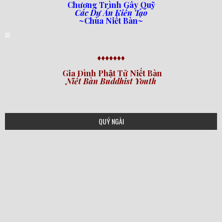
Chương Trình Gây Quỹ
Các Dự Án Kiến Tạo
~Chùa Niết Bàn~
♦♦♦♦♦♦♦
Gia Đình Phật Tử Niết Bàn
Niết Bàn Buddhist Youth
QUÝ NGÀI