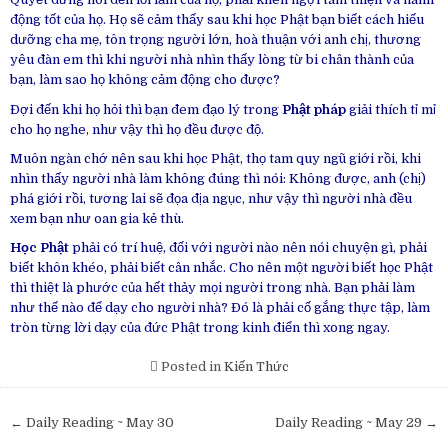
động tốt của họ. Họ sẽ cảm thấy sau khi học Phật bạn biết cách hiếu
dưỡng cha mẹ, tôn trọng người lớn, hoà thuận với anh chị, thương
yêu đàn em thì khi người nhà nhìn thấy lòng từ bi chân thành của
bạn, làm sao họ không cảm động cho được?
Ðợi đến khi họ hỏi thì bạn đem đạo lý trong
Phật pháp
giải thích tỉ mỉ
cho họ nghe, như vậy thì họ đều được độ.
Muôn ngàn chớ nên sau khi học Phật, thọ tam quy ngũ giới rồi, khi
nhìn thấy người nhà làm không đúng thì nói: Không được, anh (chị)
phá giới rồi, tương lai sẽ đọa địa ngục, như vậy thì người nhà đều
xem bạn như oan gia kẻ thù.
Học Phật
phải có trí huệ, đối với người nào nên nói chuyện gì, phải
biết khôn khéo, phải biết cân nhắc. Cho nên một người biết học Phật
thì thiệt là phước của hết thảy mọi người trong nhà. Bạn phải làm
như thế nào để dạy cho người nhà?
Ðó là phải cố gắng thực tập, làm
tròn từng lời dạy của đức Phật trong kinh điển thì xong ngay.
Posted in
Kiến Thức
Post
← Daily Reading ~ May 30
Daily Reading ~ May 29 →
navigation