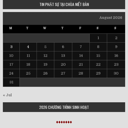
TIN PHẬT SỰ TẠI CHÙA NIẾT BÀN
August 2026
M
T
W
T
F
S
S
1
2
3
4
5
6
7
8
9
10
11
12
13
14
15
16
17
18
19
20
21
22
23
24
25
26
27
28
29
30
31
« Jul
2026 CHƯƠNG TRÌNH SINH HOẠT
♦♦♦♦♦♦♦