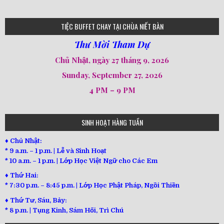
loi-phat-day
loipha10
loipha15
loipha13
loipha2
loipha5
loipha7
loipha8
loipha9
loipha4
loipha1
182
641
101
80
78
77
82
92
93
95
98
94
TIỆC BUFFET CHAY TẠI CHÙA NIẾT BÀN
Thư Mời Tham Dự
Chủ Nhật, ngày 27 tháng 9, 2026
Sunday, September 27, 2026
4 PM – 9 PM
SINH HOẠT HÀNG TUẦN
♦ Chủ Nhật:
* 9 a.m. – 1 p.m. | Lễ và Sinh Hoạt
* 10 a.m. – 1 p.m. | Lớp Học Việt Ngữ cho Các Em
♦ Thứ Hai:
* 7:30 p.m. – 8:45 p.m. | Lớp Học Phật Pháp, Ngồi Thiền
♦ Thứ Tư, Sáu, Bảy:
*
8 p.m. | Tụng Kinh, Sám Hối, Trì Chú