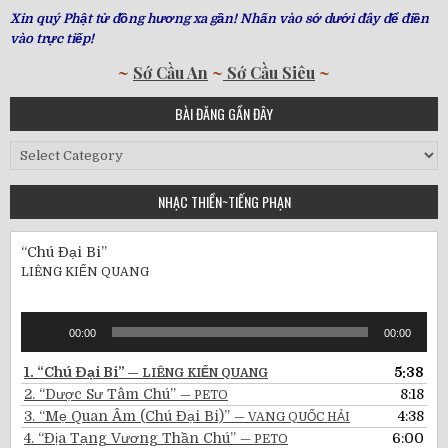
Xin quý Phật tử đồng hương xa gần! Nhấn vào sớ dưới đây để điền
vào trực tiếp!
~
Sớ Cầu An
~
Sớ Cầu Siêu
~
BÀI ĐĂNG GẦN ĐÂY
Bài
Đăng
Gần
NHẠC THIỀN~TIẾNG PHẠN
Đây
“Chú Đại Bi”
LIÊNG KIẾN QUANG
Audio
00:00
00:00
Player
1.
“Chú Đại Bi”
5:38
— LIÊNG KIẾN QUANG
2.
“Dược Sư Tâm Chú”
8:18
— PETO
3.
“Mẹ Quan Âm (Chú Đại Bi)”
4:38
— VANG QUỐC HẢI
4.
“Địa Tạng Vương Thần Chú”
6:00
— PETO