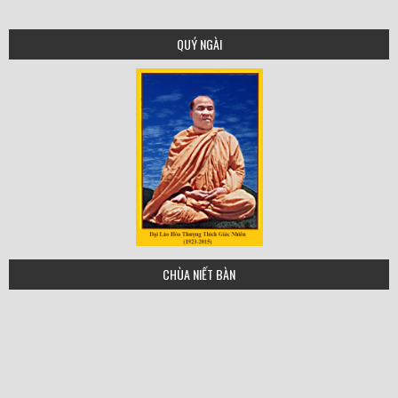
QUÝ NGÀI
tgn
CHÙA NIẾT BÀN