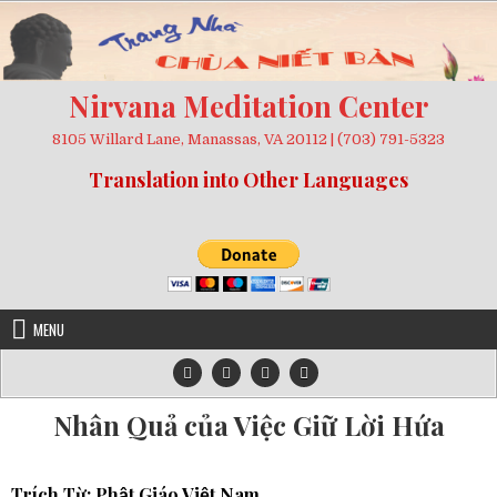
Skip
to
content
Nirvana Meditation Center
8105 Willard Lane, Manassas, VA 20112 | (703) 791-5323
Translation into Other Languages
MENU
Nhân Quả của Việc Giữ Lời Hứa
Trích Từ:
Phật Giáo Việt Nam