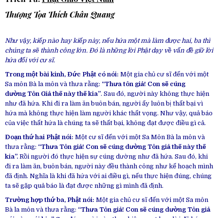
Thượng Tọa Thích Chân Quang
Như vậy, kiếp nào hay kiếp này, nếu hứa một mà làm được hai, ba thì
chúng ta sẽ thành công lớn. Đó là những lời Phật dạy về vấn đề giữ lời
hứa đối với cư sĩ.
Trong một bài kinh, Đức Phật có nói:
Một gia chủ cư sĩ đến với một
Sa môn Bà la môn và thưa rằng:
“Thưa tôn giả! Con sẽ
cúng
dường
Tôn Giả thế này thế kia”
. Sau đó, người này không thực hiện
như đã hứa. Khi đi ra làm ăn buôn bán, người ấy luôn bị thất bại vì
hứa mà không thực hiện làm người khác thất vọng. Như vậy, quả báo
của việc thất hứa là chúng ta sẽ thất bại, không đạt được điều gì cả.
Đoạn thứ hai Phật nói:
Một cư sĩ đến với một Sa Môn Bà la môn và
thưa rằng:
“Thưa Tôn giả! Con sẽ cúng dường Tôn giả thế này thế
kia”.
Rồi người đó thực hiện sự cúng dường như đã hứa. Sau đó, khi
đi ra làm ăn, buôn bán, người này đều thành công như kế hoạch mình
đã định. Nghĩa là khi đã hứa với ai điều gì, nếu thực hiện đúng, chúng
ta sẽ gặp quả báo là đạt được những gì mình đã định.
Trường hợp thứ ba, Phật nói:
Một gia chủ cư sĩ đến với một Sa môn
Bà la môn và thưa rằng:
“Thưa Tôn giả! Con sẽ cúng dường Tôn giả