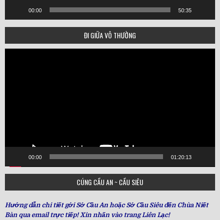
00:00
50:35
ĐI GIỮA VÔ THƯỜNG
Video
Player
00:00
01:20:13
CÚNG CẦU AN ~ CẦU SIÊU
Hướng dẫn chi tiết gởi Sớ Cầu An hoặc Sớ Cầu Siêu đến Chùa Niết
Bàn qua email trực tiếp! Xin nhấn vào trang Liên Lạc!