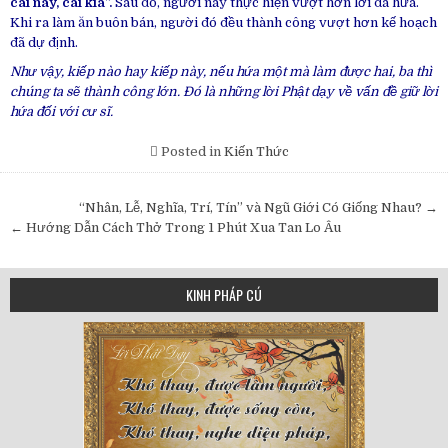
cái này, cái kia”.
Sau đó, người này thực hiện vượt hơn lời đã hứa.
Khi ra làm ăn buôn bán, người đó đều thành công vượt hơn kế hoạch
đã dự định.
Như vậy, kiếp nào hay kiếp này, nếu hứa một mà làm được hai, ba thì
chúng ta sẽ thành công lớn. Đó là những lời Phật dạy về vấn đề giữ lời
hứa đối với cư sĩ.
Posted in
Kiến Thức
Post
“Nhân, Lễ, Nghĩa, Trí, Tín” và Ngũ Giới Có Giống Nhau? →
navigation
← Hướng Dẫn Cách Thở Trong 1 Phút Xua Tan Lo Âu
KINH PHÁP CÚ