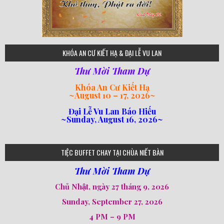
75
KHÓA AN CƯ KIẾT HẠ & ĐẠI LỄ VU LAN
Thư Mời Tham Dự
Khóa An Cư Kiết Hạ
~
August 10 – 17, 2026
~
Đại Lễ Vu Lan Báo Hiếu
~Sunday, August 16, 2026~
loi-phat-day
loipha10
loipha15
loipha13
loipha2
loipha5
loipha7
loipha8
loipha9
loipha4
loipha1
182
641
101
80
78
77
82
92
93
95
98
94
TIỆC BUFFET CHAY TẠI CHÙA NIẾT BÀN
Thư Mời Tham Dự
Chủ Nhật, ngày 27 tháng 9, 2026
Sunday, September 27, 2026
4 PM – 9 PM