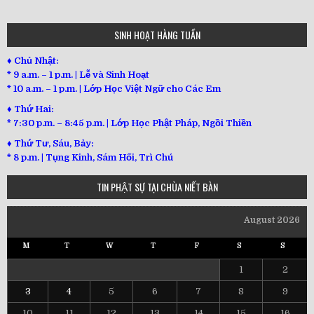
SINH HOẠT HÀNG TUẦN
♦ Chủ Nhật:
* 9 a.m. – 1 p.m. | Lễ và Sinh Hoạt
* 10 a.m. – 1 p.m. | Lớp Học Việt Ngữ cho Các Em
♦ Thứ Hai:
* 7:30 p.m. – 8:45 p.m. | Lớp Học Phật Pháp, Ngồi Thiền
♦ Thứ Tư, Sáu, Bảy:
*
8 p.m. | Tụng Kinh, Sám Hối, Trì Chú
TIN PHẬT SỰ TẠI CHÙA NIẾT BÀN
August 2026
M
T
W
T
F
S
S
1
2
3
4
5
6
7
8
9
10
11
12
13
14
15
16