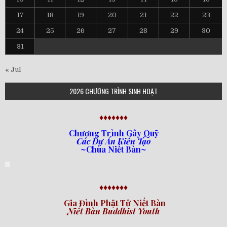
17
18
19
20
21
22
23
24
25
26
27
28
29
30
31
« Jul
2026 CHƯƠNG TRÌNH SINH HOẠT
♦♦♦♦♦♦♦
Chương Trình Gây Quỹ
Các Dự Án Kiến Tạo
~Chùa Niết Bàn~
♦♦♦♦♦♦♦
Gia Đình Phật Tử Niết Bàn
Niết Bàn Buddhist Youth