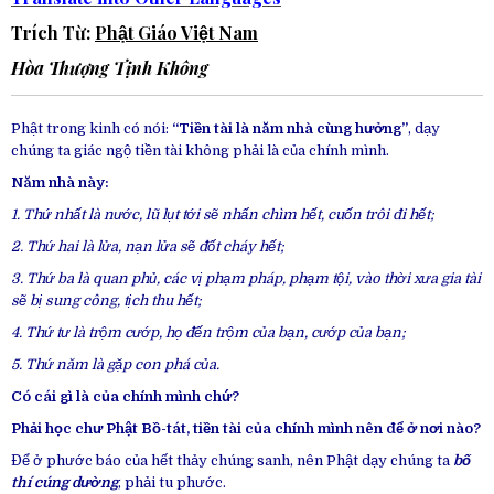
Trích Từ:
Phật Giáo Việt Nam
Hòa Thượng
Tịnh Không
Phật trong kinh có nói:
“Tiền tài là năm nhà cùng hưởng”
, dạy
chúng ta giác ngộ tiền tài không phải là của chính mình.
Năm nhà này:
1. Thứ nhất là nước, lũ lụt tới sẽ nhấn chìm hết, cuốn trôi đi hết;
2. Thứ hai là lửa, nạn lửa sẽ đốt cháy hết;
3. Thứ ba là quan phủ, các vị phạm pháp, phạm tội, vào thời xưa gia tài
sẽ bị sung công, tịch thu hết;
4. Thứ tư là trộm cướp, họ đến trộm của bạn, cướp của bạn;
5. Thứ năm là gặp con phá của.
Có cái gì là của chính mình chứ?
Phải học chư Phật Bồ-tát, tiền tài của chính mình nên để ở nơi nào?
Để ở phước báo của hết thảy chúng sanh, nên Phật dạy chúng ta
bố
thí cúng dường
, phải tu phước.