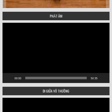
PHẬT ÂM
Video
Player
00:00
50:35
ĐI GIỮA VÔ THƯỜNG
Video
Player