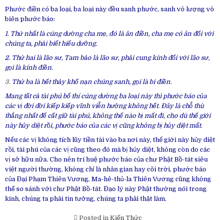
Phước điền có ba loại, ba loại này đều sanh phước, sanh vô lượng vô
biên phước báo:
1. Thứ nhất là cúng dường cha mẹ, đó là ân điền, cha mẹ có ân đối với
chúng ta, phải biết hiếu dưỡng.
2. Thứ hai là lão sư, Tam bảo là lão sư, phải cung kính đối với lão sư,
gọi là kính điền.
3.
Thứ ba là hết thảy khổ nạn chúng sanh, gọi là bi điền.
Mang tất cả tài phú bố thí cúng dường ba loại này thì phước báo của
các vị đời đời kiếp kiếp vĩnh viễn hưởng không hết. Đây là chỗ thù
thắng nhất để cất giữ tài phú, không thể nào bị mất đi, cho dù thế giới
này hủy diệt rồi, phước báo của các vị cũng không bị hủy diệt mất.
Nếu các vị không tích lũy tiền tài vào ba nơi này, thế giới này hủy diệt
rồi, tài phú của các vị cũng theo đó mà bị hủy diệt, không còn do các
vị sở hữu nữa. Cho nên trí huệ phước báo của chư Phật Bồ-tát siêu
việt người thường, không chỉ là nhân gian hay cõi trời, phước báo
của Đại Phạm Thiên Vương, Ma-hê-thủ-la Thiên Vương cũng không
thể so sánh với chư Phật Bồ-tát. Đạo lý này Phật thường nói trong
kinh, chúng ta phải tin tưởng, chúng ta phải thật làm.
Posted in
Kiến Thức