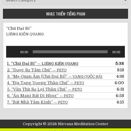
Đăng
Gần
NHẠC THIỀN~TIẾNG PHẠN
Đây
“Chú Đại Bi”
LIÊNG KIẾN QUANG
Audio
00:00
00:00
Player
1.
“Chú Đại Bi”
5:38
— LIÊNG KIẾN QUANG
2.
“Dược Sư Tâm Chú”
8:18
— PETO
3.
“Mẹ Quan Âm (Chú Đại Bi)”
4:38
— VANG QUỐC HẢI
4.
“Địa Tạng Vương Thần Chú”
6:00
— PETO
5.
“Văn Thù Sư Lợi Thần Chú”
6:31
— PETO
6.
“Án Mani Bát Di Hồng”
6:58
— PETO
7.
“Bát Nhã Tâm Kinh”
6:15
— PETO
Copyright © 2026 Nirvana Meditation Center