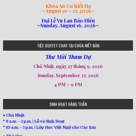
Khóa An Cư Kiết Hạ
~
August 10 – 17, 2026
~
Đại Lễ Vu Lan Báo Hiếu
~Sunday, August 16, 2026~
loi-phat-day
loipha10
loipha15
loipha13
loipha2
loipha5
loipha7
loipha8
loipha9
loipha4
loipha1
182
641
101
80
78
77
82
92
93
95
98
94
TIỆC BUFFET CHAY TẠI CHÙA NIẾT BÀN
Thư Mời Tham Dự
Chủ Nhật, ngày 27 tháng 9, 2026
Sunday, September 27, 2026
4 PM – 9 PM
SINH HOẠT HÀNG TUẦN
♦ Chủ Nhật:
* 9 a.m. – 1 p.m. | Lễ và Sinh Hoạt
* 10 a.m. – 1 p.m. | Lớp Học Việt Ngữ cho Các Em