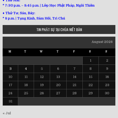
♦ Thứ Hai:
* 7:30 p.m. – 8:45 p.m. | Lớp Học Phật Pháp, Ngồi Thiền
♦ Thứ Tư, Sáu, Bảy:
*
8 p.m. | Tụng Kinh, Sám Hối, Trì Chú
TIN PHẬT SỰ TẠI CHÙA NIẾT BÀN
August 2026
M
T
W
T
F
S
S
1
2
3
4
5
6
7
8
9
10
11
12
13
14
15
16
17
18
19
20
21
22
23
24
25
26
27
28
29
30
31
« Jul