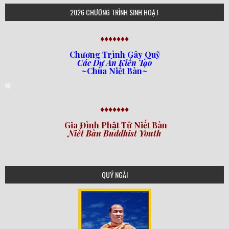
2026 CHƯƠNG TRÌNH SINH HOẠT
♦♦♦♦♦♦♦
Chương Trình Gây Quỹ
Các Dự Án Kiến Tạo
~Chùa Niết Bàn~
♦♦♦♦♦♦♦
Gia Đình Phật Tử Niết Bàn
Niết Bàn Buddhist Youth
QUÝ NGÀI