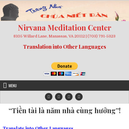
Skip
to
content
Nirvana Meditation Center
8105 Willard Lane, Manassas, VA 20112 | (703) 791-5323
Translation into Other Languages
MENU
“Tiền tài là năm nhà cùng hưởng”!
Translate into Other Languages