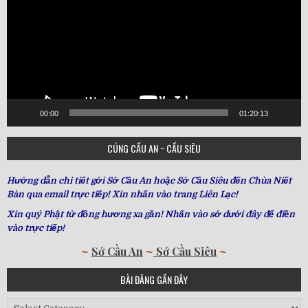
00:00
01:20:13
CÚNG CẦU AN ~ CẦU SIÊU
Hướng dẫn chi tiết gởi Sớ Cầu An hoặc Sớ Cầu Siêu đến Chùa Niết
Bàn qua email trực tiếp! Xin nhấn vào trang Liên Lạc!
Xin quý Phật tử đồng hương xa gần! Nhấn vào sớ dưới đây để điền
vào trực tiếp!
~
Sớ Cầu An
~
Sớ Cầu Siêu
~
BÀI ĐĂNG GẦN ĐÂY
Bài