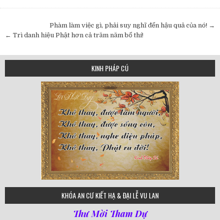
Post
Phàm làm việc gì, phải suy nghĩ đến hậu quả của nó! →
navigation
← Trì danh hiệu Phật hơn cả trăm năm bố thí!
KINH PHÁP CÚ
75
KHÓA AN CƯ KIẾT HẠ & ĐẠI LỄ VU LAN
Thư Mời Tham Dự