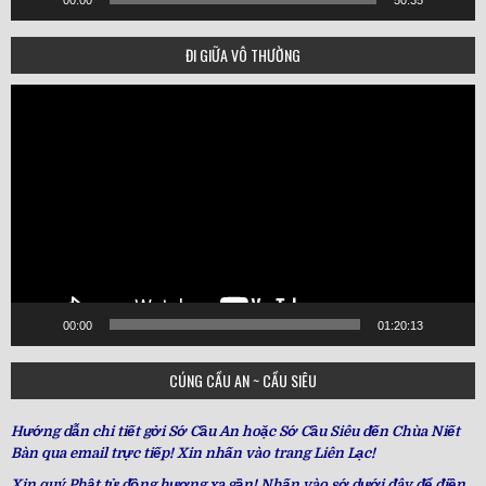
ĐI GIỮA VÔ THƯỜNG
Video
Player
00:00
01:20:13
CÚNG CẦU AN ~ CẦU SIÊU
Hướng dẫn chi tiết gởi Sớ Cầu An hoặc Sớ Cầu Siêu đến Chùa Niết
Bàn qua email trực tiếp! Xin nhấn vào trang Liên Lạc!
Xin quý Phật tử đồng hương xa gần! Nhấn vào sớ dưới đây để điền