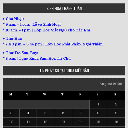
SINH HOẠT HÀNG TUẦN
♦ Chủ Nhật:
* 9 a.m. – 1 p.m. | Lễ và Sinh Hoạt
* 10 a.m. – 1 p.m. | Lớp Học Việt Ngữ cho Các Em
♦ Thứ Hai:
* 7:30 p.m. – 8:45 p.m. | Lớp Học Phật Pháp, Ngồi Thiền
♦ Thứ Tư, Sáu, Bảy:
*
8 p.m. | Tụng Kinh, Sám Hối, Trì Chú
TIN PHẬT SỰ TẠI CHÙA NIẾT BÀN
August 2026
M
T
W
T
F
S
S
1
2
3
4
5
6
7
8
9
10
11
12
13
14
15
16