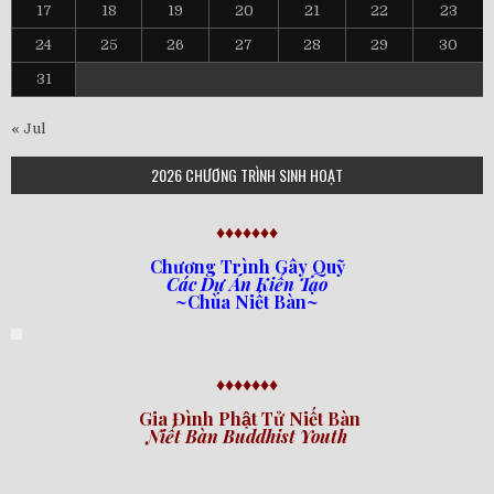
17
18
19
20
21
22
23
24
25
26
27
28
29
30
31
« Jul
2026 CHƯƠNG TRÌNH SINH HOẠT
♦♦♦♦♦♦♦
Chương Trình Gây Quỹ
Các Dự Án Kiến Tạo
~Chùa Niết Bàn~
♦♦♦♦♦♦♦
Gia Đình Phật Tử Niết Bàn
Niết Bàn Buddhist Youth