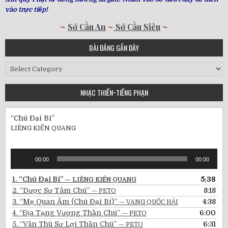
vào trực tiếp!
~
Sớ Cầu An
~
Sớ Cầu Siêu
~
BÀI ĐĂNG GẦN ĐÂY
Bài
Đăng
Gần
NHẠC THIỀN~TIẾNG PHẠN
Đây
“Chú Đại Bi”
LIÊNG KIẾN QUANG
Audio
00:00
00:00
Player
1.
“Chú Đại Bi”
5:38
— LIÊNG KIẾN QUANG
2.
“Dược Sư Tâm Chú”
8:18
— PETO
3.
“Mẹ Quan Âm (Chú Đại Bi)”
4:38
— VANG QUỐC HẢI
4.
“Địa Tạng Vương Thần Chú”
6:00
— PETO
5.
“Văn Thù Sư Lợi Thần Chú”
6:31
— PETO