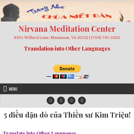
Skip
to
content
Nirvana Meditation Center
8105 Willard Lane, Manassas, VA 20112 | (703) 791-5323
Translation into Other Languages
MENU
5 điều dặn dò của Thiền sư Kim Triệu!
Translate into Other Languages