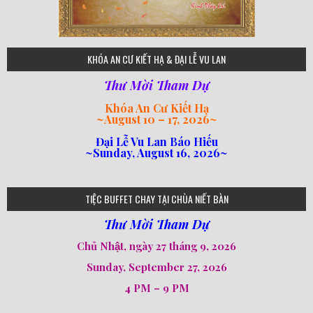
75
KHÓA AN CƯ KIẾT HẠ & ĐẠI LỄ VU LAN
Thư Mời Tham Dự
Khóa An Cư Kiết Hạ
~
August 10 – 17, 2026
~
Đại Lễ Vu Lan Báo Hiếu
~Sunday, August 16, 2026~
loi-phat-day
loipha10
loipha15
loipha13
loipha2
loipha5
loipha7
loipha8
loipha9
loipha4
loipha1
182
641
101
80
78
77
82
92
93
95
98
94
TIỆC BUFFET CHAY TẠI CHÙA NIẾT BÀN
Thư Mời Tham Dự
Chủ Nhật, ngày 27 tháng 9, 2026
Sunday, September 27, 2026
4 PM – 9 PM