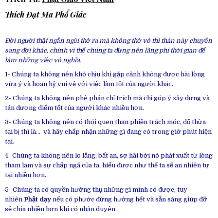
Thích Đạt Ma Phổ Giác
Đời người thật ngắn ngủi thở ra mà không thở vô thì thân này chuyển
sang đời khác, chính vì thế chúng ta đừng nên lãng phí thời gian để
làm những việc vô nghĩa.
1- Chúng ta không nên khó chịu khi gặp cảnh không được hài lòng
vừa ý và hoan hỷ vui vẻ với việc làm tốt của người khác.
2- Chúng ta không nên phê phán chỉ trích mà chỉ góp ý xây dựng và
tán dương điểm tốt của người khác nhiều hơn.
3- Chúng ta không nên có thói quen than phiền trách móc, đổ thừa
tại bị thì là… và hãy chấp nhận những gì đang có trong giờ phút hiện
tại.
4- Chúng ta không nên lo lắng, bất an, sợ hãi bởi nó phát xuất từ lòng
tham lam và sự chấp ngã của ta, hiểu được như thế ta sẽ an nhiên tự
tại nhiều hơn.
5- Chúng ta có quyền hưởng thụ những gì mình có được, tuy
nhiên
Phật dạy
nếu có phước đừng hưởng hết và sẵn sàng giúp đỡ
sẻ chia nhiều hơn khi có nhân duyên.