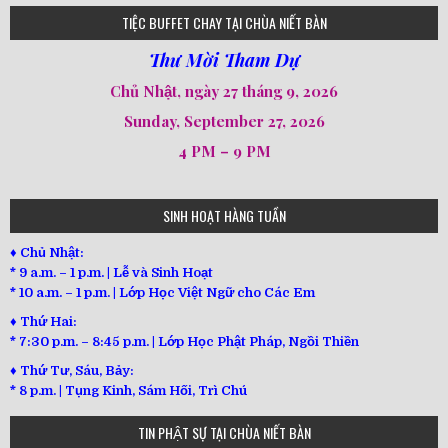
loi-phat-day
loipha10
loipha15
loipha13
loipha2
loipha5
loipha7
loipha8
loipha9
loipha4
loipha1
182
641
101
80
78
77
82
92
93
95
98
94
TIỆC BUFFET CHAY TẠI CHÙA NIẾT BÀN
Thư Mời Tham Dự
Chủ Nhật, ngày 27 tháng 9, 2026
Sunday, September 27, 2026
4 PM – 9 PM
SINH HOẠT HÀNG TUẦN
♦ Chủ Nhật:
* 9 a.m. – 1 p.m. | Lễ và Sinh Hoạt
* 10 a.m. – 1 p.m. | Lớp Học Việt Ngữ cho Các Em
♦ Thứ Hai:
* 7:30 p.m. – 8:45 p.m. | Lớp Học Phật Pháp, Ngồi Thiền
♦ Thứ Tư, Sáu, Bảy:
*
8 p.m. | Tụng Kinh, Sám Hối, Trì Chú
TIN PHẬT SỰ TẠI CHÙA NIẾT BÀN