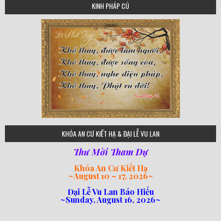
KINH PHÁP CÚ
75
KHÓA AN CƯ KIẾT HẠ & ĐẠI LỄ VU LAN
Thư Mời Tham Dự
Khóa An Cư Kiết Hạ
~
August 10 – 17, 2026
~
Đại Lễ Vu Lan Báo Hiếu
~Sunday, August 16, 2026~