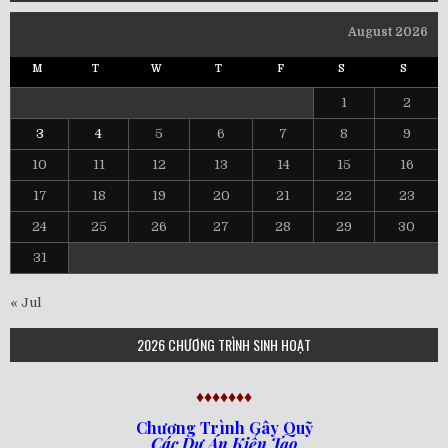
August 2026
M
T
W
T
F
S
S
1
2
3
4
5
6
7
8
9
10
11
12
13
14
15
16
17
18
19
20
21
22
23
24
25
26
27
28
29
30
31
« Jul
2026 CHƯƠNG TRÌNH SINH HOẠT
♦♦♦♦♦♦♦
Chương Trình Gây Quỹ
Các Dự Án Kiến Tạo