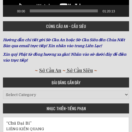
00:00
01:20:13
CÚNG CẦU AN ~ CẦU SIÊU
Hướng dẫn chi tiết gởi Sớ Cầu An hoặc Sớ Cầu Siêu đến Chùa Niết
Bàn qua email trực tiếp! Xin nhấn vào trang Liên Lạc!
Xin quý Phật tử đồng hương xa gần! Nhấn vào sớ dưới đây để điền
vào trực tiếp!
~
Sớ Cầu An
~
Sớ Cầu Siêu
~
BÀI ĐĂNG GẦN ĐÂY
Bài
Đăng
Gần
NHẠC THIỀN~TIẾNG PHẠN
Đây
“Chú Đại Bi”
LIÊNG KIẾN QUANG