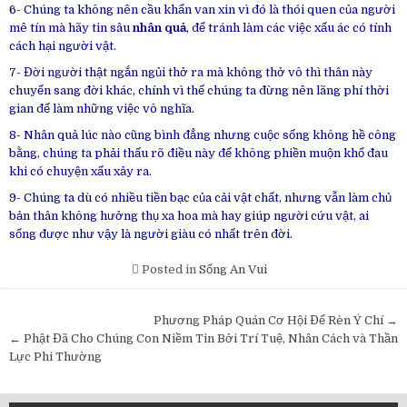
6- Chúng ta không nên cầu khẩn van xin vì đó là thói quen của người
mê tín mà hãy tin sâu
nhân quả
, để tránh làm các việc xấu ác có tính
cách hại người vật.
7- Đời người thật ngắn ngủi thở ra mà không thở vô thì thân này
chuyển sang đời khác, chính vì thế chúng ta đừng nên lãng phí thời
gian để làm những việc vô nghĩa.
8- Nhân quả lúc nào cũng bình đẳng nhưng cuộc sống không hề công
bằng, chúng ta phải thấu rõ điều này để không phiền muộn khổ đau
khi có chuyện xấu xảy ra.
9- Chúng ta dù có nhiều tiền bạc của cải vật chất, nhưng vẫn làm chủ
bản thân không hưởng thụ xa hoa mà hay giúp người cứu vật, ai
sống được như vậy là người giàu có nhất trên đời.
Posted in
Sống An Vui
Post
Phương Pháp Quán Cơ Hội Để Rèn Ý Chí →
navigation
← Phật Đã Cho Chúng Con Niềm Tin Bởi Trí Tuệ, Nhân Cách và Thần
Lực Phi Thường