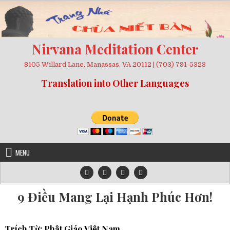
Skip
to
content
Nirvana Meditation Center
8105 Willard Lane, Manassas, VA 20112 | (703) 791-5323
Translation into Other Languages
MENU
9 Điều Mang Lại Hạnh Phúc Hơn!
Trích Từ:
Phật Giáo Việt Nam