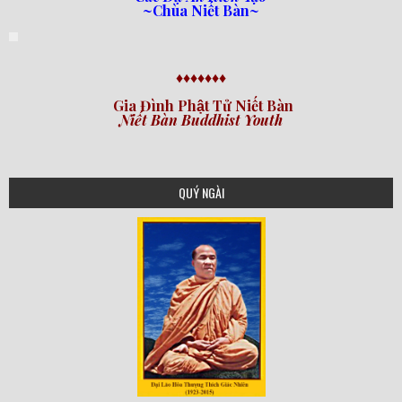
~Chùa Niết Bàn~
♦♦♦♦♦♦♦
Gia Đình Phật Tử Niết Bàn
Niết Bàn Buddhist Youth
QUÝ NGÀI