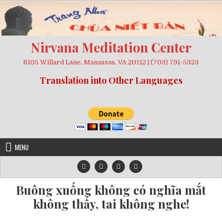
Skip
to
content
Nirvana Meditation Center
8105 Willard Lane, Manassas, VA 20112 | (703) 791-5323
Translation into Other Languages
MENU
Buông xuống không có nghĩa mắt
không thấy, tai không nghe!