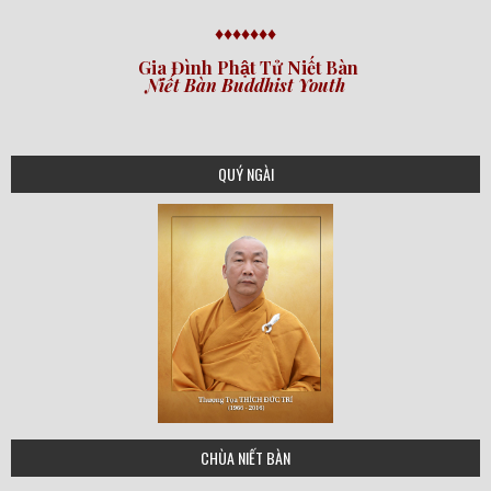
♦♦♦♦♦♦♦
Gia Đình Phật Tử Niết Bàn
Niết Bàn Buddhist Youth
QUÝ NGÀI
THICH DUC TRI
CHÙA NIẾT BÀN