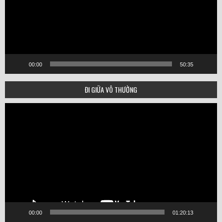
00:00
50:35
ĐI GIỮA VÔ THƯỜNG
Video
Player
00:00
01:20:13