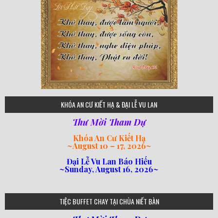
75
KHÓA AN CƯ KIẾT HẠ & ĐẠI LỄ VU LAN
Thư Mời Tham Dự
Khóa An Cư Kiết Hạ
~
August 10 – 17, 2026
~
Đại Lễ Vu Lan Báo Hiếu
~Sunday, August 16, 2026~
loi-phat-day
loipha10
loipha15
loipha13
loipha2
loipha5
loipha7
loipha8
loipha9
loipha4
loipha1
182
641
101
80
78
77
82
92
93
95
98
94
TIỆC BUFFET CHAY TẠI CHÙA NIẾT BÀN