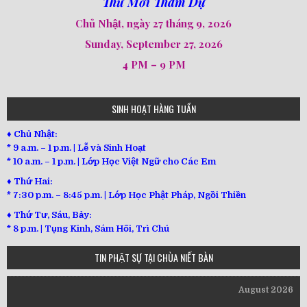
Thư Mời Tham Dự
Chủ Nhật, ngày 27 tháng 9, 2026
Sunday, September 27, 2026
4 PM – 9 PM
SINH HOẠT HÀNG TUẦN
♦ Chủ Nhật:
* 9 a.m. – 1 p.m. | Lễ và Sinh Hoạt
* 10 a.m. – 1 p.m. | Lớp Học Việt Ngữ cho Các Em
♦ Thứ Hai:
* 7:30 p.m. – 8:45 p.m. | Lớp Học Phật Pháp, Ngồi Thiền
♦ Thứ Tư, Sáu, Bảy:
*
8 p.m. | Tụng Kinh, Sám Hối, Trì Chú
TIN PHẬT SỰ TẠI CHÙA NIẾT BÀN
August 2026