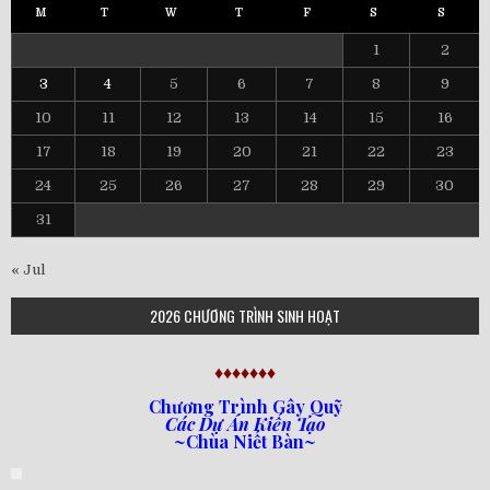
M
T
W
T
F
S
S
1
2
3
4
5
6
7
8
9
10
11
12
13
14
15
16
17
18
19
20
21
22
23
24
25
26
27
28
29
30
31
« Jul
2026 CHƯƠNG TRÌNH SINH HOẠT
♦♦♦♦♦♦♦
Chương Trình Gây Quỹ
Các Dự Án Kiến Tạo
~Chùa Niết Bàn~