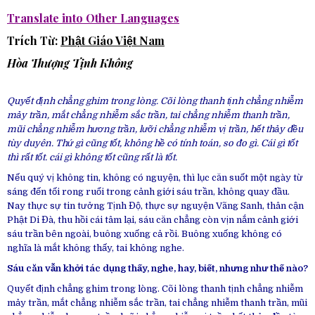
Translate into Other Languages
Trích Từ:
Phật Giáo Việt Nam
Hòa Thượng Tịnh Không
Quyết định chẳng ghim trong lòng. Cõi lòng thanh tịnh chẳng nhiễm
mảy trần, mắt chẳng nhiễm sắc trần, tai chẳng nhiễm thanh trần,
mũi chẳng nhiễm hương trần, lưỡi chẳng nhiễm vị trần, hết thảy đều
tùy duyên. Thứ gì cũng tốt, không hề có tính toán, so đo gì. Cái gì tốt
thì rất tốt. cái gì không tốt cũng rất là tốt.
Nếu quý vị không tin, không có nguyện, thì lục căn suốt một ngày từ
sáng đến tối rong ruổi trong cảnh giới sáu trần, không quay đầu.
Nay thực sự tin tưởng Tịnh Độ, thực sự nguyện Vãng Sanh, thân cận
Phật Di Đà, thu hồi cái tâm lại, sáu căn chẳng còn vịn nắm cảnh giới
sáu trần bên ngoài, buông xuống cả rồi. Buông xuống không có
nghĩa là mắt không thấy, tai không nghe.
Sáu căn vẫn khởi tác dụng thấy, nghe, hay, biết, nhưng như thế nào?
Quyết định chẳng ghim trong lòng. Cõi lòng thanh tịnh chẳng nhiễm
mảy trần, mắt chẳng nhiễm sắc trần, tai chẳng nhiễm thanh trần, mũi