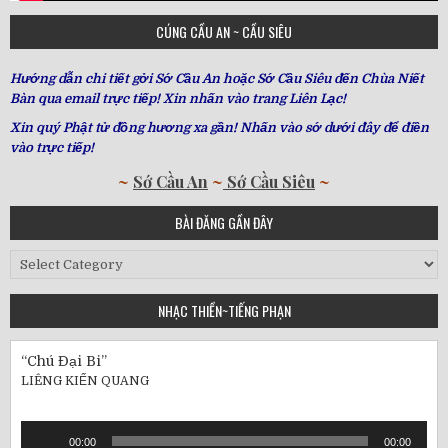
CÚNG CẦU AN ~ CẦU SIÊU
Hướng dẫn chi tiết gởi Sớ Cầu An hoặc Sớ Cầu Siêu đến Chùa Niết
Bàn qua email trực tiếp! Xin nhấn vào trang Liên Lạc!
Xin quý Phật tử đồng hương xa gần! Nhấn vào sớ dưới đây để điền
vào trực tiếp!
~
Sớ Cầu An
~
Sớ Cầu Siêu
~
BÀI ĐĂNG GẦN ĐÂY
Bài
Đăng
Gần
NHẠC THIỀN~TIẾNG PHẠN
Đây
“Chú Đại Bi”
LIÊNG KIẾN QUANG
Audio
00:00
00:00