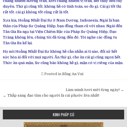
chẳng nhiễm hương trần, lưỡi chẳng nhiễm vị trần, hết thảy đều tùy
duyên. Thứ gì cũng tốt, không hề có tính toán, so đo gì. Cái gì tốt thì
rất tốt. cái gì không tốt cũng rất là tốt.
Xưa kia, Hoằng Nhất Đại Sư ở Nam Dương, Indonesia, Ngài là bạn
thân của Pháp Sư Quảng Hiệp, bạn đồng tham cũ với nhau. Ngài đến
Tân Gia Ba ngụ tại Viện Chiêm Bặc của Pháp Sư Quảng Hiệp, Đạo
Tràng không lớn, chúng tôi đã từng đến đó. Tôi nghe các đồng tu
Tân Gia Ba kể lại.
Họ nói Hoằng Nhất Đại Sư không hề cằn nhằn ai tí nào, đối xử hết
sức hòa ái đối với mọi người. Ăn thứ gì, cho ăn cái gì cũng ngon hết.
Thức ăn quá mặn, Sư cũng bảo không hề gì, mặn có vị riêng của mặn.
Posted in
Sống An Vui
Post
Làm mình tươi mới từng ngày! →
navigation
← Thắp sáng đạo tâm cho người là cái phước lớn nhất!
KINH PHÁP CÚ