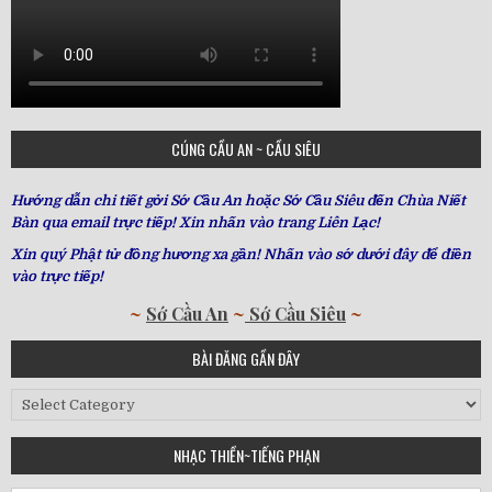
CÚNG CẦU AN ~ CẦU SIÊU
Hướng dẫn chi tiết gởi Sớ Cầu An hoặc Sớ Cầu Siêu đến Chùa Niết
Bàn qua email trực tiếp! Xin nhấn vào trang Liên Lạc!
Xin quý Phật tử đồng hương xa gần! Nhấn vào sớ dưới đây để điền
vào trực tiếp!
~
Sớ Cầu An
~
Sớ Cầu Siêu
~
BÀI ĐĂNG GẦN ĐÂY
Bài
Đăng
Gần
NHẠC THIỀN~TIẾNG PHẠN
Đây