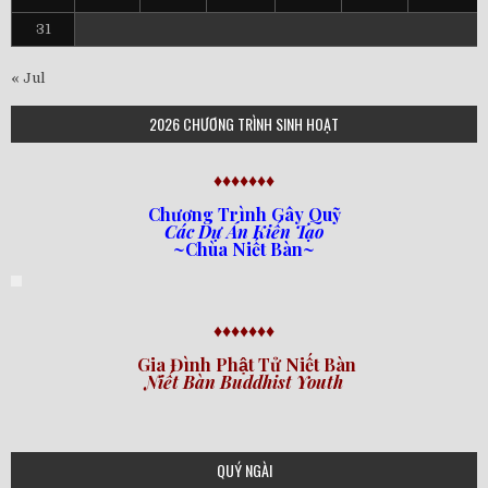
31
« Jul
2026 CHƯƠNG TRÌNH SINH HOẠT
♦♦♦♦♦♦♦
Chương Trình Gây Quỹ
Các Dự Án Kiến Tạo
~Chùa Niết Bàn~
♦♦♦♦♦♦♦
Gia Đình Phật Tử Niết Bàn
Niết Bàn Buddhist Youth
QUÝ NGÀI