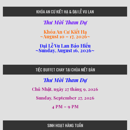
KHÓA AN CƯ KIẾT HẠ & ĐẠI LỄ VU LAN
Thư Mời Tham Dự
Khóa An Cư Kiết Hạ
~
August 10 – 17, 2026
~
Đại Lễ Vu Lan Báo Hiếu
~Sunday, August 16, 2026~
TIỆC BUFFET CHAY TẠI CHÙA NIẾT BÀN
Thư Mời Tham Dự
Chủ Nhật, ngày 27 tháng 9, 2026
Sunday, September 27, 2026
4 PM – 9 PM
SINH HOẠT HÀNG TUẦN