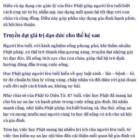
Hiểu và áp dụng các giáo lý của Đức Phật giúp người lớn tuổi biết
cách ứng xử từ bi, nhẫn nại, tạo dựng mối quan hệ tốt đẹp với con
cháu và cộng đồng. Điều này góp phần xây dựng gia đình hạnh phúc,
xã hội hòa thuận.
Truyền đạt giá trị đạo đức cho thế hệ sau
Người lớn tuổi, với kinh nghiệm sống phong phú, khi thấm nhuần
Phật pháp, có thể trở thành tấm gương sáng, truyền đạt những giá
trị đạo đức, lối sống tích cực cho con cháu, giúp thế hệ trẻ định
hướng đúng đắn trong cuộc sống.
Học Phật giúp người lớn tuổi hiểu về quy luật sinh – lão – bệnh – tử,
từ đó chuẩn bị tâm lý vững vàng, chấp nhận và đối diện với giai đoạn
cuối đời một cách bình an, không sợ hãi.
Như chia sẻ của Phật tử Diệu Từ, 87 tuổi, việc học Phật đã mang lại
cho bà sự an lạc và hạnh phúc trong cuộc sống gia đình. Bà nhấn
mạnh rằng, nhờ hiểu Phật pháp, bà biết buông xả, tha thứ, sống an
lạc và mong muốn mọi người cùng tu học để sống có ích cho xã hội
và gia đình.
Tóm lại, việc học Phật mang lại nhiều lợi ích cho người lớn tuổi, từ
việc tìm kiếm sự an lạc nội tâm đến cải thiện mối quan hệ gia đình và