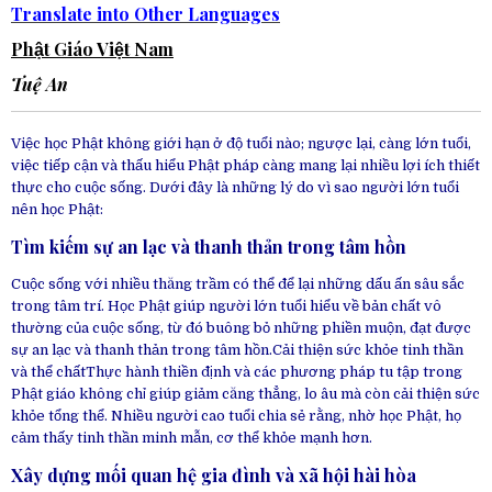
Translate into Other Languages
Phật Giáo Việt Nam
Tuệ An
Việc học Phật không giới hạn ở độ tuổi nào; ngược lại, càng lớn tuổi,
việc tiếp cận và thấu hiểu Phật pháp càng mang lại nhiều lợi ích thiết
thực cho cuộc sống. Dưới đây là những lý do vì sao người lớn tuổi
nên học Phật:
Tìm kiếm sự an lạc và thanh thản trong tâm hồn
Cuộc sống với nhiều thăng trầm có thể để lại những dấu ấn sâu sắc
trong tâm trí. Học Phật giúp người lớn tuổi hiểu về bản chất vô
thường của cuộc sống, từ đó buông bỏ những phiền muộn, đạt được
sự an lạc và thanh thản trong tâm hồn.Cải thiện sức khỏe tinh thần
và thể chấtThực hành thiền định và các phương pháp tu tập trong
Phật giáo không chỉ giúp giảm căng thẳng, lo âu mà còn cải thiện sức
khỏe tổng thể. Nhiều người cao tuổi chia sẻ rằng, nhờ học Phật, họ
cảm thấy tinh thần minh mẫn, cơ thể khỏe mạnh hơn.
Xây dựng mối quan hệ gia đình và xã hội hài hòa