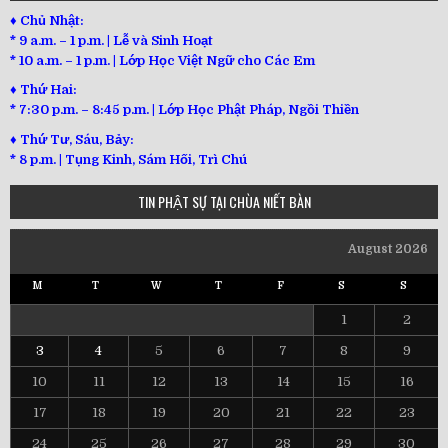
♦ Chủ Nhật:
* 9 a.m. – 1 p.m. | Lễ và Sinh Hoạt
* 10 a.m. – 1 p.m. | Lớp Học Việt Ngữ cho Các Em
♦ Thứ Hai:
* 7:30 p.m. – 8:45 p.m. | Lớp Học Phật Pháp, Ngồi Thiền
♦ Thứ Tư, Sáu, Bảy:
*
8 p.m. | Tụng Kinh, Sám Hối, Trì Chú
TIN PHẬT SỰ TẠI CHÙA NIẾT BÀN
August 2026
M
T
W
T
F
S
S
1
2
3
4
5
6
7
8
9
10
11
12
13
14
15
16
17
18
19
20
21
22
23
24
25
26
27
28
29
30