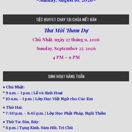
loi-phat-day
loipha10
loipha15
loipha13
loipha2
loipha5
loipha7
loipha8
loipha9
loipha4
loipha1
182
641
101
80
78
77
82
92
93
95
98
94
TIỆC BUFFET CHAY TẠI CHÙA NIẾT BÀN
Thư Mời Tham Dự
Chủ Nhật, ngày 27 tháng 9, 2026
Sunday, September 27, 2026
4 PM – 9 PM
SINH HOẠT HÀNG TUẦN
♦ Chủ Nhật:
* 9 a.m. – 1 p.m. | Lễ và Sinh Hoạt
* 10 a.m. – 1 p.m. | Lớp Học Việt Ngữ cho Các Em
♦ Thứ Hai:
* 7:30 p.m. – 8:45 p.m. | Lớp Học Phật Pháp, Ngồi Thiền
♦ Thứ Tư, Sáu, Bảy:
*
8 p.m. | Tụng Kinh, Sám Hối, Trì Chú