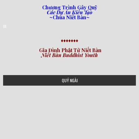
Chương Trình Gây Quỹ
Các Dự Án Kiến Tạo
~Chùa Niết Bàn~
♦♦♦♦♦♦♦
Gia Đình Phật Tử Niết Bàn
Niết Bàn Buddhist Youth
QUÝ NGÀI