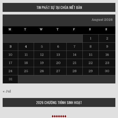
TIN PHẬT SỰ TẠI CHÙA NIẾT BÀN
August 2026
M
T
W
T
F
S
S
1
2
3
4
5
6
7
8
9
10
11
12
13
14
15
16
17
18
19
20
21
22
23
24
25
26
27
28
29
30
31
« Jul
2026 CHƯƠNG TRÌNH SINH HOẠT
♦♦♦♦♦♦♦