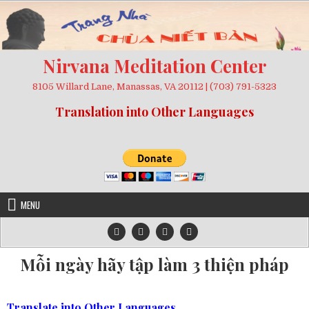
Skip
to
content
Nirvana Meditation Center
8105 Willard Lane, Manassas, VA 20112 | (703) 791-5323
Translation into Other Languages
MENU
Mỗi ngày hãy tập làm 3 thiện pháp
Translate into Other Languages