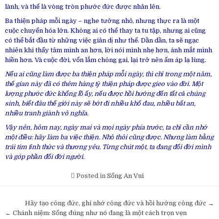
lành, và thế là vòng tròn phước đức được nhân lên.
Ba thiện pháp mỗi ngày – nghe tưởng nhỏ, nhưng thực ra là một
cuộc chuyển hóa lớn. Không ai có thể thay ta tu tập, nhưng ai cũng
có thể bắt đầu từ những việc giản dị như thế. Dần dần, ta sẽ ngạc
nhiên khi thấy tâm mình an hơn, lời nói mình nhẹ hơn, ánh mắt mình
hiền hơn. Và cuộc đời, vốn lắm chông gai, lại trở nên ấm áp lạ lùng.
Nếu ai cũng làm được ba thiện pháp mỗi ngày, thì chỉ trong một năm,
thế gian này đã có thêm hàng tỷ thiện pháp được gieo vào đời. Một
lượng phước đức khổng lồ ấy, nếu được hồi hướng đến tất cả chúng
sinh, biết đâu thế giới này sẽ bớt đi nhiều khổ đau, nhiều bất an,
nhiều tranh giành vô nghĩa.
Vậy nên, hôm nay, ngày mai và mọi ngày phía trước, ta chỉ cần nhớ
một điều: hãy làm ba việc thiện. Nhỏ thôi cũng được. Nhưng làm bằng
trái tim tỉnh thức và thương yêu. Từng chút một, ta đang đổi đời mình
và góp phần đổi đời người.
Posted in
Sống An Vui
Post
Hãy tạo công đức, ghi nhớ công đức và hồi hướng công đức →
navigation
← Chánh niệm: Sống đúng như nó đang là một cách trọn vẹn