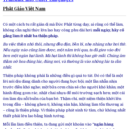
Phật Giáo Việt Nam
Có một cách tu rất giản dị mà Đức Phật từng dạy, ai cũng có thể làm,
không cần nghi thức lớn lao hay công phu dài hơi:
mỗi ngày, hãy cố
gắng làm ít nhất ba thiện pháp.
Ba việc thiện nhỏ thôi, nhưng đều đặn, bền bỉ, nhẹ nhàng như hơi thở.
Nếu ngày nào cũng làm được, một năm trôi qua, ta đã gieo vào đời
hơn một ngàn hạt lành. Mà hạt lành thì không bao giờ mất. Chúng âm
thầm nở hoa đúng lúc, đúng nơi, và thường là vào những lúc ta cần
nhất.
Thiện pháp không phải là những điều gì quá to tát. Đó có thể là một
lời nói dịu dàng dành cho người đang bực bội; một lần nhẫn nhịn
trước điều khó nghe; một bữa cơm chia sẻ cho người khó khăn; một
hành động gom rác, nhặt chai nhựa để môi trường sạch hơn; một cái
ôm làm dịu nỗi buồn của bạn bè. Thậm chí, một niệm thiện khởi lên
trong đầu – không ghen tị, không sân hận, không làm tổn thương ai
– cũng là thiện pháp. Vì thiện pháp phát sinh từ tâm, chứ không nhất
thiết phải lớn lao bằng hình tướng.
Mỗi lần làm điều thiện, ta đang gửi một khoản vào
“ngân hàng