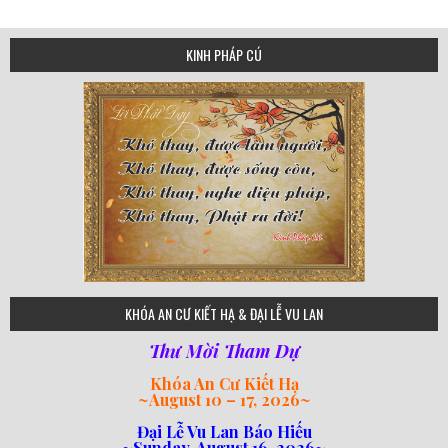
KINH PHÁP CÚ
75
KHÓA AN CƯ KIẾT HẠ & ĐẠI LỄ VU LAN
Thư Mời Tham Dự
Khóa An Cư Kiết Hạ
~
August 10 – 17, 2026
~
Đại Lễ Vu Lan Báo Hiếu
~Sunday, August 16, 2026~