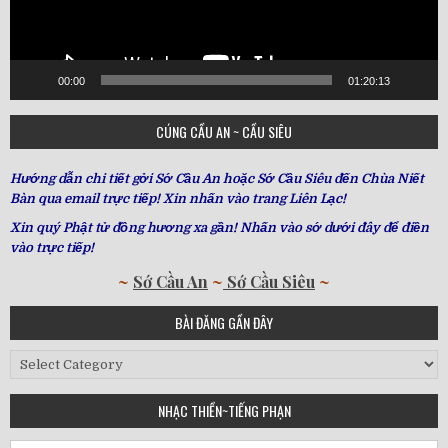
00:00
01:20:13
CÚNG CẦU AN ~ CẦU SIÊU
Hướng dẫn chi tiết gởi Sớ Cầu An hoặc Sớ Cầu Siêu đến Chùa Niết
Bàn qua email trực tiếp! Xin nhấn vào trang Liên Lạc!
Xin quý Phật tử đồng hương xa gần! Nhấn vào sớ dưới đây để điền
vào trực tiếp!
~
Sớ Cầu An
~
Sớ Cầu Siêu
~
BÀI ĐĂNG GẦN ĐÂY
Bài
Đăng
Gần
NHẠC THIỀN~TIẾNG PHẠN
Đây