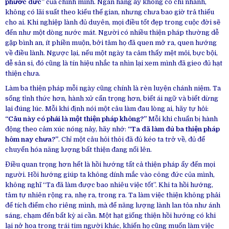
phước đức”
của chính mình. Ngân hàng ấy không có chi nhánh,
không có lãi suất theo kiểu thế gian, nhưng chưa bao giờ trả thiếu
cho ai. Khi nghiệp lành đủ duyên, mọi điều tốt đẹp trong cuộc đời sẽ
đến như một dòng nước mát. Người có nhiều thiện pháp thường dễ
gặp bình an, ít phiền muộn, bởi tâm họ đã quen mở ra, quen hướng
về điều lành. Ngược lại, nếu một ngày ta cảm thấy mệt mỏi, bực bội,
dễ sân si, đó cũng là tín hiệu nhắc ta nhìn lại xem mình đã gieo đủ hạt
thiện chưa.
Làm ba thiện pháp mỗi ngày cũng chính là rèn luyện chánh niệm. Ta
sống tỉnh thức hơn, hành xử cẩn trọng hơn, biết ái ngữ và biết dừng
lại đúng lúc. Mỗi khi định nói một câu làm đau lòng ai, hãy tự hỏi:
“Câu này có phải là một thiện pháp không?”
Mỗi khi chuẩn bị hành
động theo cảm xúc nóng nảy, hãy nhớ:
“Ta đã làm đủ ba thiện pháp
hôm nay chưa?”
. Chỉ một câu hỏi thôi đã đủ kéo ta trở về, đủ để
chuyển hóa năng lượng bất thiện đang nổi lên.
Điều quan trọng hơn hết là hồi hướng tất cả thiện pháp ấy đến mọi
người. Hồi hướng giúp ta không dính mắc vào công đức của mình,
không nghĩ “Ta đã làm được bao nhiêu việc tốt”. Khi ta hồi hướng,
tâm tự nhiên rộng ra, nhẹ ra, trong ra. Ta làm việc thiện không phải
để tích điểm cho riêng mình, mà để năng lượng lành lan tỏa như ánh
sáng, chạm đến bất kỳ ai cần. Một hạt giống thiện hồi hướng có khi
lại nở hoa trong trái tim người khác, khiến họ cũng muốn làm việc