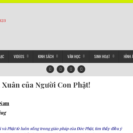
5323
LẠC
VIDEOS
KINH SÁCH
VĂN HỌC
SINH HOẠT
HÌNH 
 Xuân của Người Con Phật!
t Nam
ảng
 và Phật tử luôn sống trong giáo pháp của Đức Phật, tìm thấy điều ý