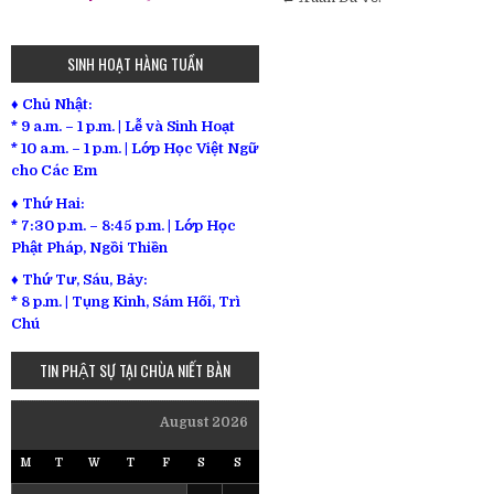
navigation
SINH HOẠT HÀNG TUẦN
♦ Chủ Nhật:
* 9 a.m. – 1 p.m. | Lễ và Sinh Hoạt
* 10 a.m. – 1 p.m. | Lớp Học Việt Ngữ
cho Các Em
♦ Thứ Hai:
* 7:30 p.m. – 8:45 p.m. | Lớp Học
Phật Pháp, Ngồi Thiền
♦ Thứ Tư, Sáu, Bảy:
*
8 p.m. | Tụng Kinh, Sám Hối, Trì
Chú
TIN PHẬT SỰ TẠI CHÙA NIẾT BÀN
August 2026
M
T
W
T
F
S
S