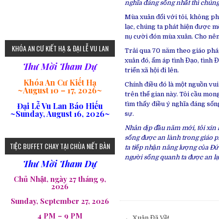
nghĩa đáng sống nhất thì chúng 
Mùa xuân đối với tôi, không ph
lạc, chúng ta phát hiện được 
nụ cười đón mùa xuân. Cho nên
KHÓA AN CƯ KIẾT HẠ & ĐẠI LỄ VU LAN
Trải qua 70 năm theo giáo ph
xuân đó, ấm áp tình Đạo, tình 
Thư Mời Tham Dự
triển xã hội đi lên.
Khóa An Cư Kiết Hạ
Chính điều đó là một nguồn vui
~
August 10 – 17, 2026
~
trên thế gian này. Tôi cầu mon
tìm thấy điều ý nghĩa đáng sống
Đại Lễ Vu Lan Báo Hiếu
~Sunday, August 16, 2026~
sự.
Nhân dịp đầu năm mới, tôi xin 
sống được an lành trong giáo p
TIỆC BUFFET CHAY TẠI CHÙA NIẾT BÀN
ta tiếp nhận năng lượng của Đức
người sống quanh ta được an lạ
Thư Mời Tham Dự
Chủ Nhật, ngày 27 tháng 9,
2026
Sunday, September 27, 2026
Post
4 PM – 9 PM
← Xuân Đã Về!