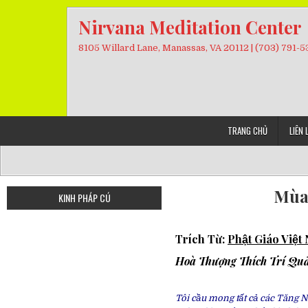
Skip
Nirvana Meditation Center
to
content
8105 Willard Lane, Manassas, VA 20112 | (703) 791-
TRANG CHỦ
LIÊN 
Mùa
KINH PHÁP CÚ
Trích Từ:
Phật Giáo Việ
Hoà Thượng
Thích Trí Qu
Tôi cầu mong tất cả các Tăng Ni