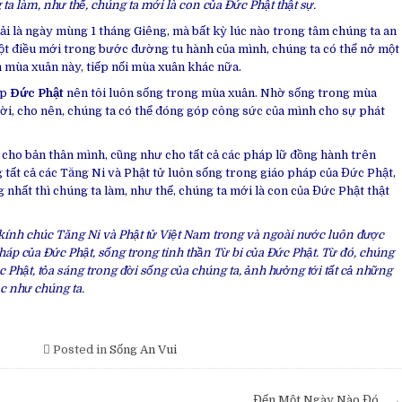
ta làm, như thế, chúng ta mới là con của Đức Phật thật sự.
ải là ngày mùng 1 tháng Giêng, mà bất kỳ lúc nào trong tâm chúng ta an
một điều mới trong bước đường tu hành của mình, chúng ta có thể nở một
 mùa xuân này, tiếp nối mùa xuân khác nữa.
áp
Đức Phật
nên tôi luôn sống trong mùa xuân. Nhờ sống trong mùa
Đời, cho nên, chúng ta có thể đóng góp công sức của mình cho sự phát
 cho bản thân mình, cũng như cho tất cả các pháp lữ đồng hành trên
g tất cả các Tăng Ni và Phật tử luôn sống trong giáo pháp của Đức Phật,
 nhất thì chúng ta làm, như thế, chúng ta mới là con của Đức Phật thật
kính chúc Tăng Ni và Phật tử Việt Nam trong và ngoài nước luôn được
háp của Đức Phật, sống trong tinh thần Từ bi của Đức Phật. Từ đó, chúng
 Phật, tỏa sáng trong đời sống của chúng ta, ảnh hưởng tới tất cả những
c như chúng ta.
Posted in
Sống An Vui
Đến Một Ngày Nào Đó… →