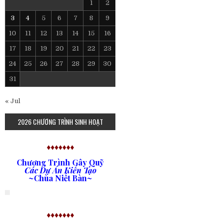
1
2
3
4
5
6
7
8
9
10
11
12
13
14
15
16
17
18
19
20
21
22
23
24
25
26
27
28
29
30
31
« Jul
2026 CHƯƠNG TRÌNH SINH HOẠT
♦♦♦♦♦♦♦
Chương Trình Gây Quỹ
Các Dự Án Kiến Tạo
~Chùa Niết Bàn~
♦♦♦♦♦♦♦