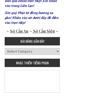
Bàn qua email trực tiếp! Xin nhấn
vào trang Liên Lạc!
Xin quý Phật tử đồng hương xa
gần! Nhấn vào sớ dưới đây để điền
vào trực tiếp!
~
Sớ Cầu An
~
Sớ Cầu Siêu
~
BÀI ĐĂNG GẦN ĐÂY
Bài
Đăng
Gần
NHẠC THIỀN~TIẾNG PHẠN
Đây