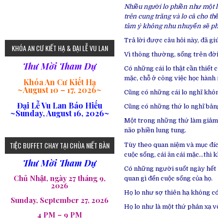
Nhiều người lo phiền như một lo
trên cung trăng và lo cả cho t
tâm ý không nhu nhuyến sẽ phá
75
Trả lời được câu hỏi này, đã g
KHÓA AN CƯ KIẾT HẠ & ĐẠI LỄ VU LAN
Vì thông thường, sống trên đời 
Thư Mời Tham Dự
Có những cái lo thật cần thiết 
mặc, chỗ ở công việc học hành 
Khóa An Cư Kiết Hạ
~
August 10 – 17, 2026
~
Cũng có những cái lo nghĩ khôn
Đại Lễ Vu Lan Báo Hiếu
Cũng có những thứ lo nghĩ bân
~Sunday, August 16, 2026~
Một trong những thứ làm giảm 
não phiền lung tung.
loi-phat-day
loipha10
loipha15
loipha13
loipha2
loipha5
loipha7
loipha8
loipha9
loipha4
loipha1
182
641
101
80
78
77
82
92
93
95
98
94
TIỆC BUFFET CHAY TẠI CHÙA NIẾT BÀN
Tùy theo quan niệm và mục đích
cuộc sống, cái ăn cái mặc…thì k
Thư Mời Tham Dự
Có những người suốt ngày hết 
Chủ Nhật, ngày 27 tháng 9,
quan gì đến cuộc sống của họ.
2026
Họ lo như sợ thiên hạ không có 
Sunday, September 27, 2026
Họ lo như là một thứ phản xạ vô 
4 PM – 9 PM