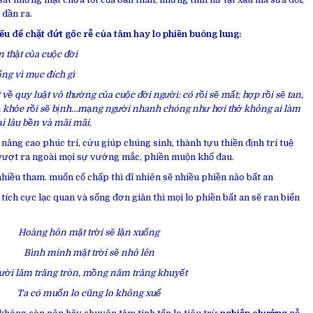
dần ra.
ếu để chặt đứt gốc rễ của tâm hay lo phiền buông lung:
ân thật của cuộc đời
ống vì mục đích gì
về quy luật vô thường của cuộc đời người: có rồi sẽ mất; hợp rồi sẽ tan,
rơi, khỏe rồi sẽ bịnh…mạng người nhanh chóng như hơi thở không ai làm
ại lâu bền và mãi mãi.
 nâng cao phúc trí, cứu giúp chúng sinh, thành tựu thiền định trí tuệ
 vượt ra ngoài mọi sự vướng mắc, phiền muộn khổ đau.
nhiều tham. muốn cố chấp thì dĩ nhiên sẽ nhiều phiền não bất an
 tích cực lạc quan và sống đơn giản thì mọi lo phiền bất an sẽ ran biến
Hoàng hôn mặt trời sẽ lặn xuống
Bình minh mặt trời sẽ nhô lên
ời lăm trăng tròn, mồng năm trăng khuyết
Ta có muốn lo cũng lo không xuể