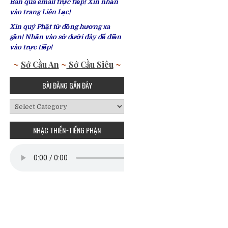
Bàn qua email trực tiếp! Xin nhấn
vào trang Liên Lạc!
Xin quý Phật tử đồng hương xa
gần! Nhấn vào sớ dưới đây để điền
vào trực tiếp!
~
Sớ Cầu An
~
Sớ Cầu Siêu
~
BÀI ĐĂNG GẦN ĐÂY
Bài
Đăng
Gần
NHẠC THIỀN~TIẾNG PHẠN
Đây