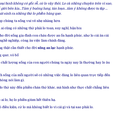
ại bịnh không có gốc rễ, cứ lo vậy thôi. Lo cả những chuyện trên vì sao,
hế giới bên kia…Tâm ý buông lung, tán loạn…tâm ý không được tu tập …
t sinh ra những thứ lo phiền bâng quơ.
tgn
iúp chúng ta sống vui vẻ nhẹ nhàng hơn
ai cũng có những thứ phải lo toan, suy nghĩ, bận bịu
cho đời sống gia đình con cháu được an ổn hạnh phúc, như lo cái ăn cái
nghề nghiệp, công ăn việc làm chính đáng.
g thật cần thiết cho đời
sống an lạc
hạnh phúc.
g quơ, vô bổ
chất lượng sống của con người chúng ta ngày nay là thường hay lo âu
 sống của mỗi người sẽ có những việc đáng lo liên quan trực tiếp đến
hông nói làm gì.
lo thứ này đến phiền chán thứ khác, mà hình như thực chất chẳng liên
ai lo, họ lo phiền giùm hết thiên hạ.
điều kiện, cứ lo mà không biết lo vì cái gì và tại sao phải lo.