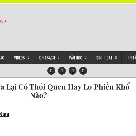
5323
LẠC
VIDEOS
KINH SÁCH
VĂN HỌC
SINH HOẠT
HÌNH 
a Lại Có Thói Quen Hay Lo Phiền Khổ
Não?
t Nam