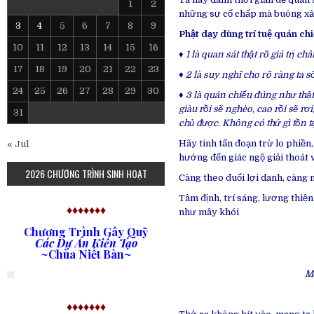
1
2
những sự cố chấp mà buông xả 
3
4
5
6
7
8
9
Phật dạy dùng trí tuệ quán chi
10
11
12
13
14
15
16
♦ 1 là quan sát thật rõ giá trị ch
17
18
19
20
21
22
23
♦ 2 là suy nghĩ cho rõ ràng ta s
24
25
26
27
28
29
30
♦ 3 là quán chiếu đúng như thật 
giàu rồi sẽ nghèo, cao rồi sẽ 
31
chủ được. Không có thứ gì tồn t
Hãy tinh tấn đoạn trừ lo phiền,
« Jul
hướng đến giác ngộ giải thoát
2026 CHƯƠNG TRÌNH SINH HOẠT
Càng theo đuổi lợi danh, càng 
Tâm định, trí sáng, lương thiện
♦♦♦♦♦♦♦
như mây khói
Chương Trình Gây Quỹ
Các Dự Án Kiến Tạo
~Chùa Niết Bàn~
Mư
♦♦♦♦♦♦♦