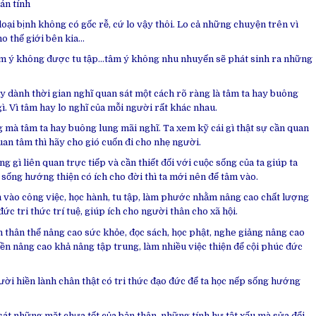
án tính
oại bịnh không có gốc rễ, cứ lo vậy thôi. Lo cả những chuyện trên vì
ho thế giới bên kia…
âm ý không được tu tập…tâm ý không nhu nhuyến sẽ phát sinh ra những
y dành thời gian nghĩ quan sát một cách rõ ràng là tâm ta hay buông
ì. Vì tâm hay lo nghĩ của mỗi người rất khác nhau.
 mà tâm ta hay buông lung mãi nghĩ. Ta xem kỹ cái gì thật sự cần quan
uan tâm thì hãy cho gió cuốn đi cho nhẹ người.
 gì liên quan trực tiếp và cần thiết đối với cuộc sống của ta giúp ta
 sống hướng thiện có ích cho đời thì ta mới nên để tâm vào.
 vào công việc, học hành, tu tập, làm phước nhằm nâng cao chất lượng
c tri thức trí tuệ, giúp ích cho người thân cho xã hội.
n thân thể nâng cao sức khỏe, đọc sách, học phật, nghe giảng nâng cao
 thiền nâng cao khả nâng tập trung, làm nhiều việc thiện để cội phúc đức
ười hiền lành chân thật có tri thức đạo đức để ta học nếp sống hướng
sát những mặt chưa tốt của bản thân, những tính hư tật xấu mà sửa đổi,