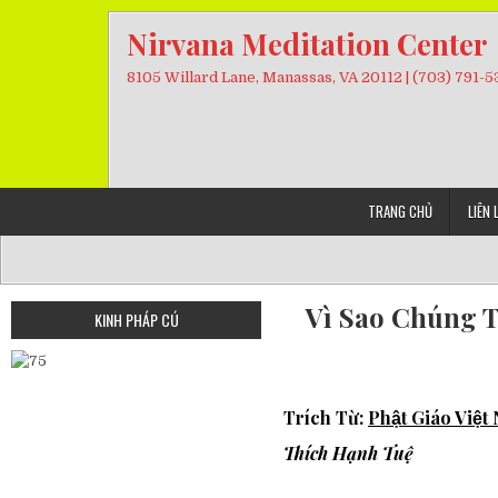
Skip
Nirvana Meditation Center
to
content
8105 Willard Lane, Manassas, VA 20112 | (703) 791-
TRANG CHỦ
LIÊN 
Vì Sao Chúng T
KINH PHÁP CÚ
Trích Từ:
Phật Giáo Việ
Thích Hạnh Tuệ