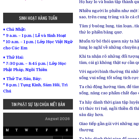
Họ hay lo và huân tập thành qu
Nhiều người lo phiền như một l
sao, trên cung trăng và lo cả c
SINH HOẠT HÀNG TUẦN
Tâm ý buông lung, tán loạn…t
♦ Chủ Nhật:
thứ lo phiền bâng quơ.
* 9 a.m. – 1 p.m. | Lễ và Sinh Hoạt
Muốn từ bỏ thói quen này ta hã
* 10 a.m. – 1 p.m. | Lớp Học Việt Ngữ
lung lo nghĩ về những chuyện g
cho Các Em
Khi ta nhận rõ những đối tượng
♦ Thứ Hai:
tâm, cái gì không thật sự cần q
* 7:30 p.m. – 8:45 p.m. | Lớp Học
Phật Pháp, Ngồi Thiền
Với người bình thường thì những
sống vui sống tốt sống tích cực
♦ Thứ Tư, Sáu, Bảy:
*
8 p.m. | Tụng Kinh, Sám Hối, Trì
Ta chủ động hướng tâm, để tâm
Chú
sống, nâng cao phẩm chất đạo đứ
Ta hãy dành thời gian tập luyệ
TIN PHẬT SỰ TẠI CHÙA NIẾT BÀN
tri thức trí tuệ, ngồi thiền đi
sâu dày hơn.
August 2026
Giao tiếp gần gủi với những ng
thượng
M
T
W
T
F
S
S
Ta hãy dành thời gian để quan 